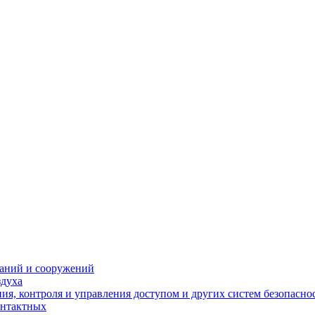
даний и сооружений
здуха
я, контроля и управления доступом и других систем безопасно
онтактных