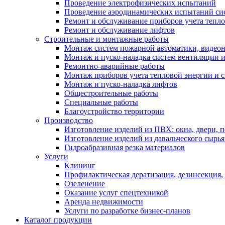
Проведение электрофизических испытаний
Проведение аэродинамических испытаний си
Ремонт и обслуживание приборов учета тепло
Ремонт и обслуживание лифтов
Строительные и монтажные работы
Монтаж систем пожарной автоматики, видеона
Монтаж и пуско-наладка систем вентиляции 
Ремонтно-аварийные работы
Монтаж приборов учета тепловой энергии и с
Монтаж и пуско-наладка лифтов
Общестроительные работы
Специальные работы
Благоустройство территории
Производство
Изготовление изделий из ПВХ: окна, двери, 
Изготовление изделий из давальческого сырья
Гидроабразивная резка материалов
Услуги
Клининг
Профилактическая дератизация, дезинсекция,
Озеленение
Оказание услуг спецтехникой
Аренда недвижимости
Услуги по разработке бизнес-планов
Каталог продукции