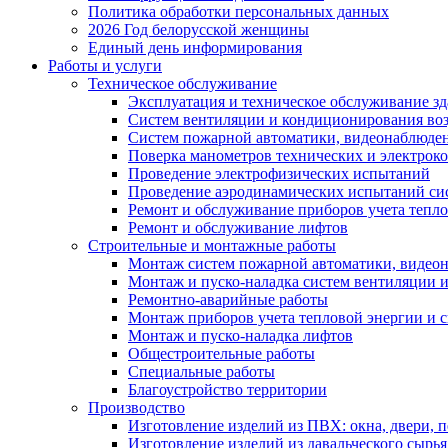
Политика обработки персональных данных
2026 Год белорусской женщины
Единый день информирования
Работы и услуги
Техническое обслуживание
Эксплуатация и техническое обслуживание з
Систем вентиляции и кондиционирования во
Систем пожарной автоматики, видеонаблюдени
Поверка манометров технических и электрок
Проведение электрофизических испытаний
Проведение аэродинамических испытаний си
Ремонт и обслуживание приборов учета тепло
Ремонт и обслуживание лифтов
Строительные и монтажные работы
Монтаж систем пожарной автоматики, видеона
Монтаж и пуско-наладка систем вентиляции 
Ремонтно-аварийные работы
Монтаж приборов учета тепловой энергии и с
Монтаж и пуско-наладка лифтов
Общестроительные работы
Специальные работы
Благоустройство территории
Производство
Изготовление изделий из ПВХ: окна, двери, 
Изготовление изделий из давальческого сырья