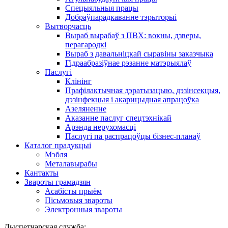
Спецыяльныя працы
Добраўпарадкаванне тэрыторыі
Вытворчасць
Выраб вырабаў з ПВХ: вокны, дзверы,
перагародкі
Выраб з давальніцкай сыравіны заказчыка
Гідраабразіўнае рэзанне матэрыялаў
Паслугі
Клінінг
Прафілактычная дэратызацыю, дэзiнсекцыя,
дэзінфекцыя і акарицыдная апрацоўка
Азеляненне
Аказанне паслуг спецтэхнікай
Арэнда нерухомасці
Паслугі па распрацоўцы бізнес-планаў
Каталог прадукцыі
Мэбля
Металавырабы
Кантакты
Звароты грамадзян
Асабісты прыём
Пісьмовыя звароты
Электронныя звароты
Дыспетчарская служба: