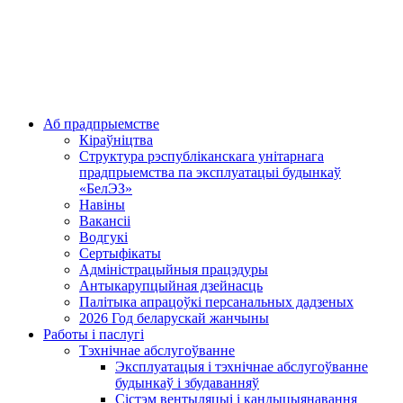
Аб прадпрыемстве
Кіраўніцтва
Структура рэспубліканскага унітарнага
прадпрыемства па эксплуатацыі будынкаў
«БелЭЗ»
Навіны
Вакансіі
Водгукі
Сертыфікаты
Адміністрацыйныя працэдуры
Антыкарупцыйная дзейнасць
Палітыка апрацоўкі персанальных дадзеных
2026 Год беларускай жанчыны
Работы і паслугі
Тэхнічнае абслугоўванне
Эксплуатацыя і тэхнічнае абслугоўванне
будынкаў і збудаванняў
Сістэм вентыляцыі і кандыцыянавання