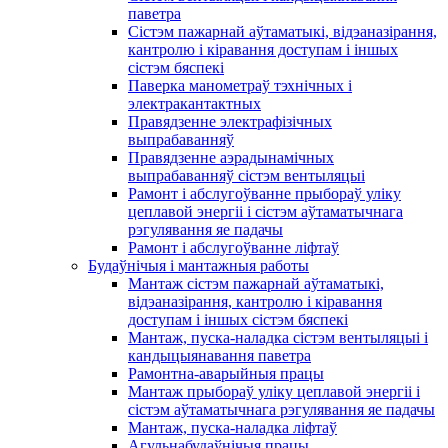
паветра
Сістэм пажарнай аўтаматыкі, відэаназірання,
кантролю і кіравання доступам і іншых
сістэм бяспекі
Паверка манометраў тэхнічных і
электракантактных
Правядзенне электрафізічных
выпрабаванняў
Правядзенне аэрадынамічных
выпрабаванняў сістэм вентыляцыі
Рамонт і абслугоўванне прыбораў уліку
цеплавой энергіі і сістэм аўтаматычнага
рэгулявання яе падачы
Рамонт і абслугоўванне ліфтаў
Будаўнічыя і мантажныя работы
Мантаж сістэм пажарнай аўтаматыкі,
відэаназірання, кантролю і кіравання
доступам і іншых сістэм бяспекі
Мантаж, пуска-наладка сістэм вентыляцыі і
кандыцыянавання паветра
Рамонтна-аварыйныя працы
Мантаж прыбораў уліку цеплавой энергіі і
сістэм аўтаматычнага рэгулявання яе падачы
Мантаж, пуска-наладка ліфтаў
Агульнабудаўнічыя працы