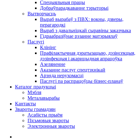
Спецыяльныя працы
Добраўпарадкаванне тэрыторыі
Вытворчасць
Выраб вырабаў з ПВХ: вокны, дзверы,
перагародкі
Выраб з давальніцкай сыравіны заказчыка
Гідраабразіўнае рэзанне матэрыялаў
Паслугі
Клінінг
Прафілактычная дэратызацыю, дэзiнсекцыя,
дэзінфекцыя і акарицыдная апрацоўка
Азеляненне
Аказанне паслуг спецтэхнікай
Арэнда нерухомасці
Паслугі па распрацоўцы бізнес-планаў
Каталог прадукцыі
Мэбля
Металавырабы
Кантакты
Звароты грамадзян
Асабісты прыём
Пісьмовыя звароты
Электронныя звароты