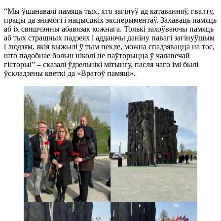
“Мы ўшанавалі памяць тых, хто загінуў ад катаванняў, гвалту,
працы да знямогі і нацысцкіх эксперыментаў. Захаваць памяць
аб іх свяшчэнны абавязак кожнага. Толькі захоўваючы памяць
аб тых страшных падзеях і аддаючы даніну павагі загінуўшым
і людзям, якія выжылі ў тым пекле, можна спадзявацца на тое,
што падобнае больш ніколі не паўторыцца ў чалавечай
гісторыі” – сказалі ўдзельнікі мітынгу, пасля чаго імі былі
ўскладзены кветкі да «Вратоў памяці».