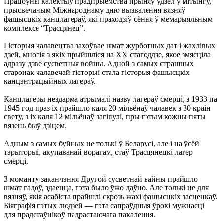
Працоўны калектыў прадпрыемства прыняў удзел у мітынгу,
прысвечаным Міжнароднаму дню вызвалення вязняў
фашысцкіх канцлагераў, які праходзіў сёння ў мемарыяльным
комплексе “Трасцянец”.
Гісторыя чалавецтва захоўвае шмат журботных дат і жахлівых
дзей, многія з якіх прыйшліся на XX стагоддзе, якое змясціла
адразу дзве сусветныя войны. Адной з самых страшных
старонак чалавечай гісторыі стала гісторыя фашысцкіх
канцэнтрацыйных лагераў.
Канцлагеры нездарма атрымалі назву лагераў смерці, з 1933 па
1945 год праз іх прайшло каля 20 мільёнаў чалавек з 30 краін
свету, з іх каля 12 мільёнаў загінулі, пры гэтым кожны пяты
вязень быў дзіцем.
Адным з самых буйных не толькі ў Беларусі, але і на ўсёй
тэрыторыі, акупаванай ворагам, стаў Трасцянецкі лагер
смерці.
З моманту заканчэння Другой сусветнай вайны прайшло
шмат гадоў, здаецца, гэта было ўжо даўно. Але толькі не для
вязняў, якія асабіста прайшлі скрозь жахі фашысцкіх засценкаў.
Біяграфія гэтых людзей — гэта сапраўдныя ўрокі мужнасці
для прадстаўнікоў падрастаючага пакалення.