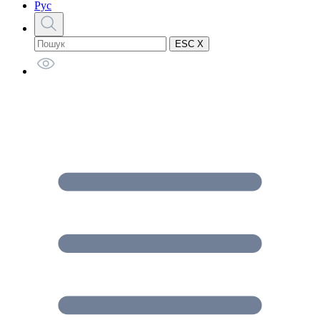
Рус
ESC X