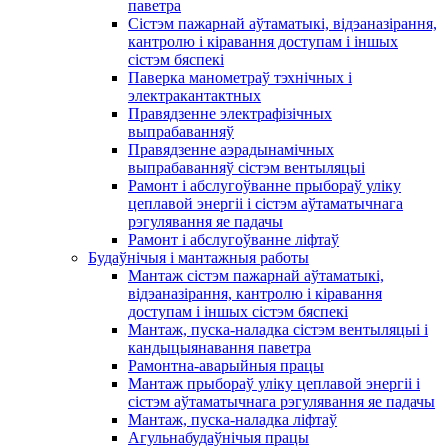
паветра
Сістэм пажарнай аўтаматыкі, відэаназірання,
кантролю і кіравання доступам і іншых
сістэм бяспекі
Паверка манометраў тэхнічных і
электракантактных
Правядзенне электрафізічных
выпрабаванняў
Правядзенне аэрадынамічных
выпрабаванняў сістэм вентыляцыі
Рамонт і абслугоўванне прыбораў уліку
цеплавой энергіі і сістэм аўтаматычнага
рэгулявання яе падачы
Рамонт і абслугоўванне ліфтаў
Будаўнічыя і мантажныя работы
Мантаж сістэм пажарнай аўтаматыкі,
відэаназірання, кантролю і кіравання
доступам і іншых сістэм бяспекі
Мантаж, пуска-наладка сістэм вентыляцыі і
кандыцыянавання паветра
Рамонтна-аварыйныя працы
Мантаж прыбораў уліку цеплавой энергіі і
сістэм аўтаматычнага рэгулявання яе падачы
Мантаж, пуска-наладка ліфтаў
Агульнабудаўнічыя працы