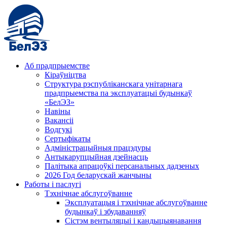
Аб прадпрыемстве
Кіраўніцтва
Структура рэспубліканскага унітарнага
прадпрыемства па эксплуатацыі будынкаў
«БелЭЗ»
Навіны
Вакансіі
Водгукі
Сертыфікаты
Адміністрацыйныя працэдуры
Антыкарупцыйная дзейнасць
Палітыка апрацоўкі персанальных дадзеных
2026 Год беларускай жанчыны
Работы і паслугі
Тэхнічнае абслугоўванне
Эксплуатацыя і тэхнічнае абслугоўванне
будынкаў і збудаванняў
Сістэм вентыляцыі і кандыцыянавання