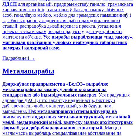
ЛДСП
для арганізацый, прадпрыемстваў гандлю, грамадскага
харчавання, гасцініц, санаторыяў, баз адпачынку, фізічных
асоб, гандлёвую мэблю, мэблю для грамадскіх памяшканняў і
г.д. Увесь працэс узгаднення выраба праходзіць некалькі
стадый: распрацоўка дызайнерскага праекта, узгаднення
праекта з заказчыкам, выраб прадуктаў, дастаўка, зборка і
мантаж на аб’екце.
Усе вырабы вырабляюцца «пад замову»,
магчымая рэалізацыя ў любых неабходных габарытных
памерах і каляровай гаме.
Падрабязней
→
Металавырабы
Дзяржаўнае прадпрыемства «БелЭЗ»
вырабляе
металавырабы на замову ў любой колькасці па
стандартных або індывідуальных памерах
. Уся прадукцыя
адпавядае ДАСТ, што гарантуе надзейнасць, бяспеку і
даўгавечнасць любых канструкцый, якія будуць намі
выраблены.
Цэх металаапрацоўкі спецыялізуецца на
выпуску нестандартных металаканструкцый, металічнай
мэблі, медыцынскай мэблі, выпуску малых архітэктурных
формаў для добраўпарадкавання тэрыторый.
Маецца
магчымасць вырабляць спецыялізаванае абсталяванне па