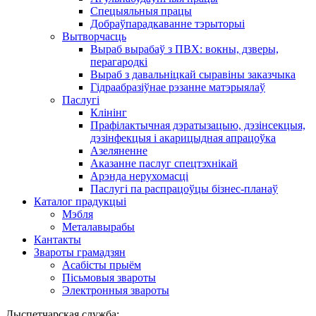
Спецыяльныя працы
Добраўпарадкаванне тэрыторыі
Вытворчасць
Выраб вырабаў з ПВХ: вокны, дзверы,
перагародкі
Выраб з давальніцкай сыравіны заказчыка
Гідраабразіўнае рэзанне матэрыялаў
Паслугі
Клінінг
Прафілактычная дэратызацыю, дэзiнсекцыя,
дэзінфекцыя і акарицыдная апрацоўка
Азеляненне
Аказанне паслуг спецтэхнікай
Арэнда нерухомасці
Паслугі па распрацоўцы бізнес-планаў
Каталог прадукцыі
Мэбля
Металавырабы
Кантакты
Звароты грамадзян
Асабісты прыём
Пісьмовыя звароты
Электронныя звароты
Дыспетчарская служба: