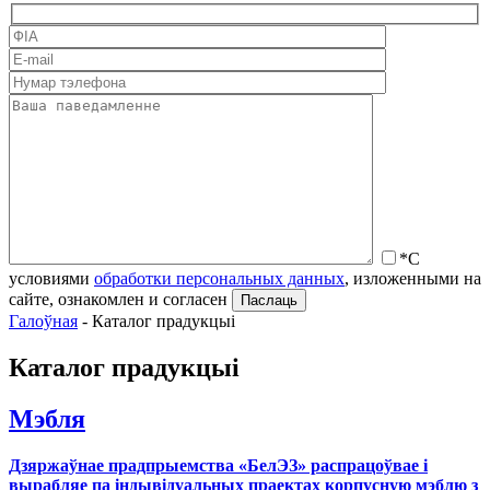
*С
условиями
обработки персональных данных
, изложенными на
сайте, ознакомлен и согласен
Галоўная
-
Каталог прадукцыі
Каталог прадукцыі
Мэбля
Дзяржаўнае прадпрыемства «БелЭЗ» распрацоўвае і
вырабляе па індывідуальных праектах корпусную мэблю з