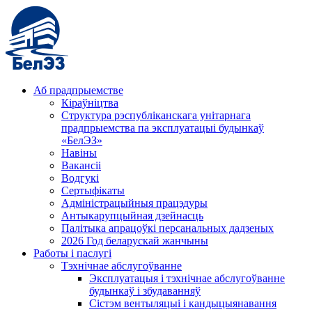
Аб прадпрыемстве
Кіраўніцтва
Структура рэспубліканскага унітарнага
прадпрыемства па эксплуатацыі будынкаў
«БелЭЗ»
Навіны
Вакансіі
Водгукі
Сертыфікаты
Адміністрацыйныя працэдуры
Антыкарупцыйная дзейнасць
Палітыка апрацоўкі персанальных дадзеных
2026 Год беларускай жанчыны
Работы і паслугі
Тэхнічнае абслугоўванне
Эксплуатацыя і тэхнічнае абслугоўванне
будынкаў і збудаванняў
Сістэм вентыляцыі і кандыцыянавання