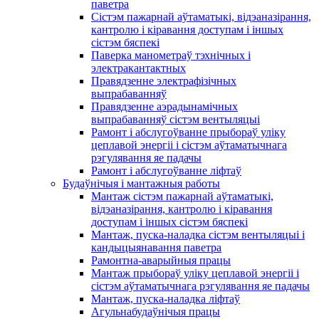
паветра
Сістэм пажарнай аўтаматыкі, відэаназірання,
кантролю і кіравання доступам і іншых
сістэм бяспекі
Паверка манометраў тэхнічных і
электракантактных
Правядзенне электрафізічных
выпрабаванняў
Правядзенне аэрадынамічных
выпрабаванняў сістэм вентыляцыі
Рамонт і абслугоўванне прыбораў уліку
цеплавой энергіі і сістэм аўтаматычнага
рэгулявання яе падачы
Рамонт і абслугоўванне ліфтаў
Будаўнічыя і мантажныя работы
Мантаж сістэм пажарнай аўтаматыкі,
відэаназірання, кантролю і кіравання
доступам і іншых сістэм бяспекі
Мантаж, пуска-наладка сістэм вентыляцыі і
кандыцыянавання паветра
Рамонтна-аварыйныя працы
Мантаж прыбораў уліку цеплавой энергіі і
сістэм аўтаматычнага рэгулявання яе падачы
Мантаж, пуска-наладка ліфтаў
Агульнабудаўнічыя працы