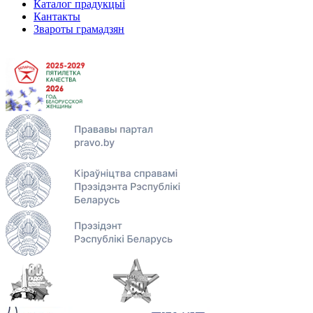
Каталог прадукцыі
Кантакты
Звароты грамадзян