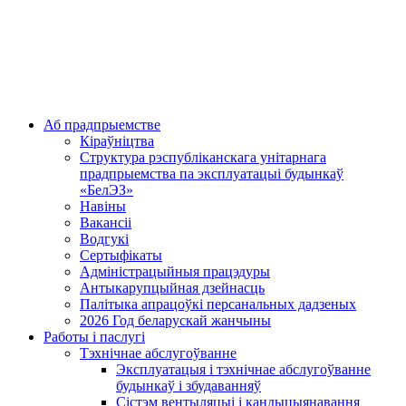
Аб прадпрыемстве
Кіраўніцтва
Структура рэспубліканскага унітарнага
прадпрыемства па эксплуатацыі будынкаў
«БелЭЗ»
Навіны
Вакансіі
Водгукі
Сертыфікаты
Адміністрацыйныя працэдуры
Антыкарупцыйная дзейнасць
Палітыка апрацоўкі персанальных дадзеных
2026 Год беларускай жанчыны
Работы і паслугі
Тэхнічнае абслугоўванне
Эксплуатацыя і тэхнічнае абслугоўванне
будынкаў і збудаванняў
Сістэм вентыляцыі і кандыцыянавання