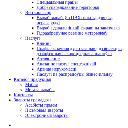
Спецыяльныя працы
Добраўпарадкаванне тэрыторыі
Вытворчасць
Выраб вырабаў з ПВХ: вокны, дзверы,
перагародкі
Выраб з давальніцкай сыравіны заказчыка
Гідраабразіўнае рэзанне матэрыялаў
Паслугі
Клінінг
Прафілактычная дэратызацыю, дэзiнсекцыя,
дэзінфекцыя і акарицыдная апрацоўка
Азеляненне
Аказанне паслуг спецтэхнікай
Арэнда нерухомасці
Паслугі па распрацоўцы бізнес-планаў
Каталог прадукцыі
Мэбля
Металавырабы
Кантакты
Звароты грамадзян
Асабісты прыём
Пісьмовыя звароты
Электронныя звароты