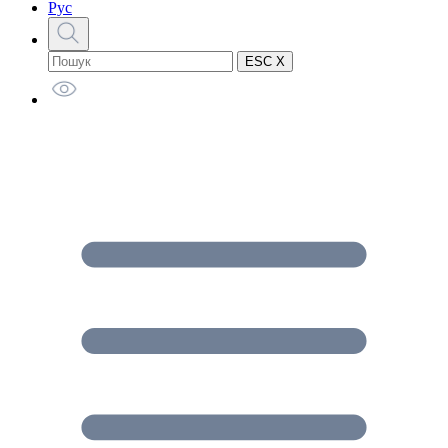
Рус
ESC X