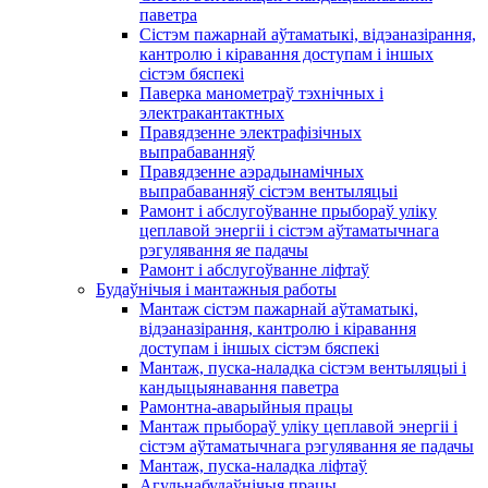
паветра
Сістэм пажарнай аўтаматыкі, відэаназірання,
кантролю і кіравання доступам і іншых
сістэм бяспекі
Паверка манометраў тэхнічных і
электракантактных
Правядзенне электрафізічных
выпрабаванняў
Правядзенне аэрадынамічных
выпрабаванняў сістэм вентыляцыі
Рамонт і абслугоўванне прыбораў уліку
цеплавой энергіі і сістэм аўтаматычнага
рэгулявання яе падачы
Рамонт і абслугоўванне ліфтаў
Будаўнічыя і мантажныя работы
Мантаж сістэм пажарнай аўтаматыкі,
відэаназірання, кантролю і кіравання
доступам і іншых сістэм бяспекі
Мантаж, пуска-наладка сістэм вентыляцыі і
кандыцыянавання паветра
Рамонтна-аварыйныя працы
Мантаж прыбораў уліку цеплавой энергіі і
сістэм аўтаматычнага рэгулявання яе падачы
Мантаж, пуска-наладка ліфтаў
Агульнабудаўнічыя працы