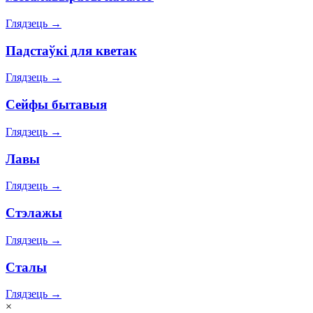
Глядзець
→
Падстаўкі для кветак
Глядзець
→
Сейфы бытавыя
Глядзець
→
Лавы
Глядзець
→
Стэлажы
Глядзець
→
Сталы
Глядзець
→
×