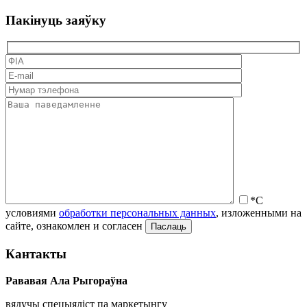
Пакінуць заяўку
*С
условиями
обработки персональных данных
, изложенными на
сайте, ознакомлен и согласен
Кантакты
Рававая Ала Рыгораўна
вядучы спецыяліст па маркетынгу