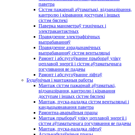
паветра
Сістэм пажарнай аўтаматыкі, відэаназірання,
кантролю і кіравання доступам і іншых
сістэм бяспекі
Паверка манометраў тэхнічных і
электракантактных
Правядзенне электрафізічных
выпрабаванняў
Правядзенне аэрадынамічных
выпрабаванняў сістэм вентыляцыі
Рамонт і абслугоўванне прыбораў уліку
цеплавой энергіі і сістэм аўтаматычнага
рэгулявання яе падачы
Рамонт і абслугоўванне ліфтаў
Будаўнічыя і мантажныя работы
Мантаж сістэм пажарнай аўтаматыкі,
відэаназірання, кантролю і кіравання
доступам і іншых сістэм бяспекі
Мантаж, пуска-наладка сістэм вентыляцыі і
кандыцыянавання паветра
Рамонтна-аварыйныя працы
Мантаж прыбораў уліку цеплавой энергіі і
сістэм аўтаматычнага рэгулявання яе падачы
Мантаж, пуска-наладка ліфтаў
Агульнабудаўнічыя працы