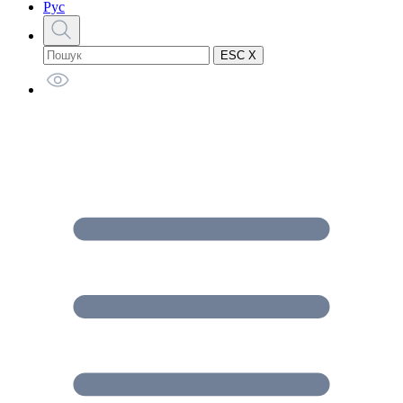
Рус
ESC X