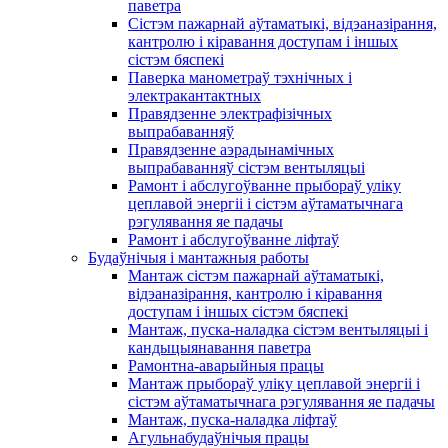
паветра
Сістэм пажарнай аўтаматыкі, відэаназірання,
кантролю і кіравання доступам і іншых
сістэм бяспекі
Паверка манометраў тэхнічных і
электракантактных
Правядзенне электрафізічных
выпрабаванняў
Правядзенне аэрадынамічных
выпрабаванняў сістэм вентыляцыі
Рамонт і абслугоўванне прыбораў уліку
цеплавой энергіі і сістэм аўтаматычнага
рэгулявання яе падачы
Рамонт і абслугоўванне ліфтаў
Будаўнічыя і мантажныя работы
Мантаж сістэм пажарнай аўтаматыкі,
відэаназірання, кантролю і кіравання
доступам і іншых сістэм бяспекі
Мантаж, пуска-наладка сістэм вентыляцыі і
кандыцыянавання паветра
Рамонтна-аварыйныя працы
Мантаж прыбораў уліку цеплавой энергіі і
сістэм аўтаматычнага рэгулявання яе падачы
Мантаж, пуска-наладка ліфтаў
Агульнабудаўнічыя працы