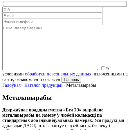
*С
условиями
обработки персональных данных
, изложенными на
сайте, ознакомлен и согласен
Галоўная
-
Каталог прадукцыі
-
Металавырабы
Металавырабы
Дзяржаўнае прадпрыемства «БелЭЗ»
вырабляе
металавырабы на замову ў любой колькасці па
стандартных або індывідуальных памерах
. Уся прадукцыя
адпавядае ДАСТ, што гарантуе надзейнасць, бяспеку і