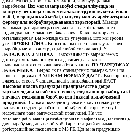
даўгавечнасць любых канструкцый, якія будуць намі
выраблены.
Цэх металаапрацоўкі спецыялізуецца на
выпуску нестандартных металаканструкцый, металічнай
мэблі, медыцынскай мэблі, выпуску малых архітэктурных
формаў для добраўпарадкавання тэрыторый.
Маецца
магчымасць вырабляць спецыялізаванае абсталяванне па
індывідуальных замовах. Заказваючы ў нас вытворчасць
металавырабаў, Вы можаце быць упэўнены, што мы зробім
усё:
ПРАФЕСІЙНА
- Вопыт нашых спецыялістаў дазваляе
вырабіць металаканструкцыі любой складанасці.
У
ЗАВАДСКІХ УМОВАХ
- Высокая якасць вырабляемых
дэталяў і металаканструкцый дасягаецца за кошт
выкарыстання спецыяльнага абсталявання.
ПА ЧАРЦЯЖАХ
ЗАКАЗЧЫКА
- Выраб як па стандартных памерах, так і па
вашых чарцяжах.
З УЛІКАМ НОРМАЎ ДАСТ
- Вытворчасць
вядзецца строга ў адпаведнасці з патрабаваннямі ДАСТ.
Высокая якасць прадукцыі прадпрыемства добра
зарэкамендавала сябе як з пункту гледжання дызайну, так і
з пункту гледжання ўзроўню цэн і якасці вырабляемай
прадукцыі.
З улікам пажаданняў заказчыкаў і спажыўцоў
пастаянна вядзецца работа па абнаўленні асартыменту і
мадэльнага рада выпускаемай прадукцыі. На ўсе
металавырабы маюцца неабходныя сертыфікаты адпаведнасці,
для вырабу медыцынскай мэблі арганізацыяй атрымана
рэгістрацыйнае пасведчанне МЗ РБ. Цэны на прадукцыю