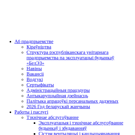
Аб прадпрыемстве
Кіраўніцтва
Структура рэспубліканскага унітарнага
прадпрыемства па эксплуатацыі будынкаў
«БелЭЗ»
Навіны
Вакансіі
Водгукі
Сертыфікаты
Адміністрацыйныя працэдуры
Антыкарупцыйная дзейнасць
Палітыка апрацоўкі персанальных дадзеных
2026 Год беларускай жанчыны
Работы і паслугі
Тэхнічнае абслугоўванне
Эксплуатацыя і тэхнічнае абслугоўванне
будынкаў і збудаванняў
Сістэм вентыляцыі і кандыцыянавання