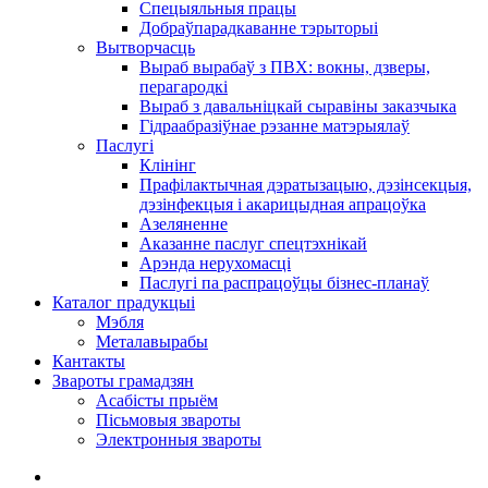
Спецыяльныя працы
Добраўпарадкаванне тэрыторыі
Вытворчасць
Выраб вырабаў з ПВХ: вокны, дзверы,
перагародкі
Выраб з давальніцкай сыравіны заказчыка
Гідраабразіўнае рэзанне матэрыялаў
Паслугі
Клінінг
Прафілактычная дэратызацыю, дэзiнсекцыя,
дэзінфекцыя і акарицыдная апрацоўка
Азеляненне
Аказанне паслуг спецтэхнікай
Арэнда нерухомасці
Паслугі па распрацоўцы бізнес-планаў
Каталог прадукцыі
Мэбля
Металавырабы
Кантакты
Звароты грамадзян
Асабісты прыём
Пісьмовыя звароты
Электронныя звароты