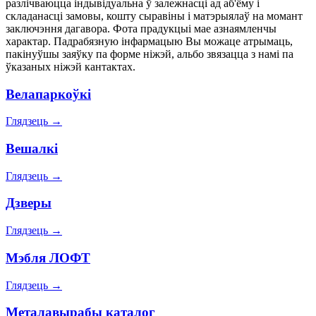
разлічваюцца індывідуальна ў залежнасці ад аб'ёму і
складанасці замовы, кошту сыравіны і матэрыялаў на момант
заключэння дагавора. Фота прадукцыі мае азнаямленчы
характар. Падрабязную інфармацыю Вы можаце атрымаць,
пакінуўшы заяўку па форме ніжэй, альбо звязацца з намі па
ўказаных ніжэй кантактах.
Велапаркоўкі
Глядзець
→
Вешалкі
Глядзець
→
Дзверы
Глядзець
→
Мэбля ЛОФТ
Глядзець
→
Металавырабы каталог