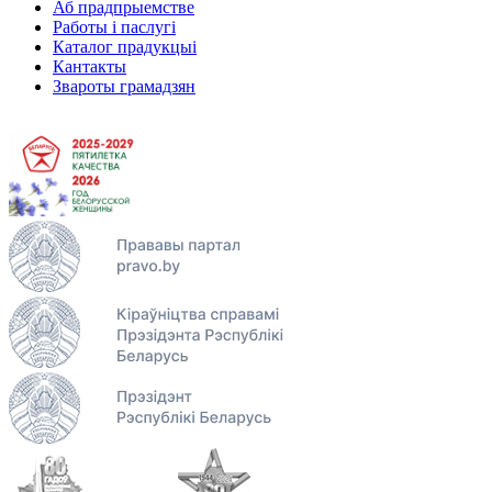
Аб прадпрыемстве
Работы і паслугі
Каталог прадукцыі
Кантакты
Звароты грамадзян