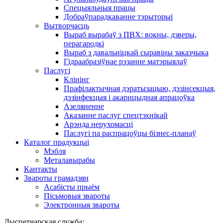
Спецыяльныя працы
Добраўпарадкаванне тэрыторыі
Вытворчасць
Выраб вырабаў з ПВХ: вокны, дзверы,
перагародкі
Выраб з давальніцкай сыравіны заказчыка
Гідраабразіўнае рэзанне матэрыялаў
Паслугі
Клінінг
Прафілактычная дэратызацыю, дэзiнсекцыя,
дэзінфекцыя і акарицыдная апрацоўка
Азеляненне
Аказанне паслуг спецтэхнікай
Арэнда нерухомасці
Паслугі па распрацоўцы бізнес-планаў
Каталог прадукцыі
Мэбля
Металавырабы
Кантакты
Звароты грамадзян
Асабісты прыём
Пісьмовыя звароты
Электронныя звароты
Дыспетчарская служба: