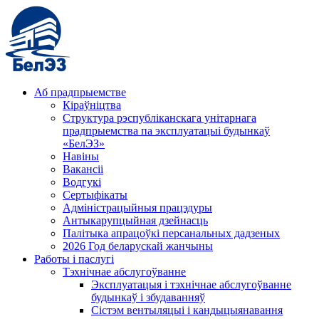
Аб прадпрыемстве
Кіраўніцтва
Структура рэспубліканскага унітарнага
прадпрыемства па эксплуатацыі будынкаў
«БелЭЗ»
Навіны
Вакансіі
Водгукі
Сертыфікаты
Адміністрацыйныя працэдуры
Антыкарупцыйная дзейнасць
Палітыка апрацоўкі персанальных дадзеных
2026 Год беларускай жанчыны
Работы і паслугі
Тэхнічнае абслугоўванне
Эксплуатацыя і тэхнічнае абслугоўванне
будынкаў і збудаванняў
Сістэм вентыляцыі і кандыцыянавання