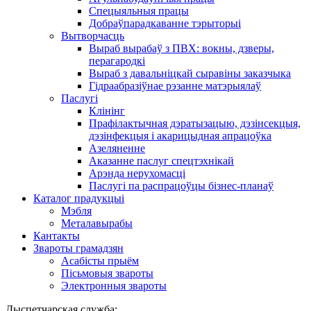
Спецыяльныя працы
Добраўпарадкаванне тэрыторыі
Вытворчасць
Выраб вырабаў з ПВХ: вокны, дзверы,
перагародкі
Выраб з давальніцкай сыравіны заказчыка
Гідраабразіўнае рэзанне матэрыялаў
Паслугі
Клінінг
Прафілактычная дэратызацыю, дэзiнсекцыя,
дэзінфекцыя і акарицыдная апрацоўка
Азеляненне
Аказанне паслуг спецтэхнікай
Арэнда нерухомасці
Паслугі па распрацоўцы бізнес-планаў
Каталог прадукцыі
Мэбля
Металавырабы
Кантакты
Звароты грамадзян
Асабісты прыём
Пісьмовыя звароты
Электронныя звароты
Дыспетчарская служба: