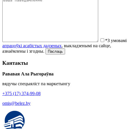
*З умовамі
апрацоўкі асабістых дадзеных
, выкладзенымі на сайце,
азнаёмлены і згодны.
Кантакты
Рававая Ала Рыгораўна
вядучы спецыяліст па маркетынгу
+375 (17) 374-99-08
omis@belez.by