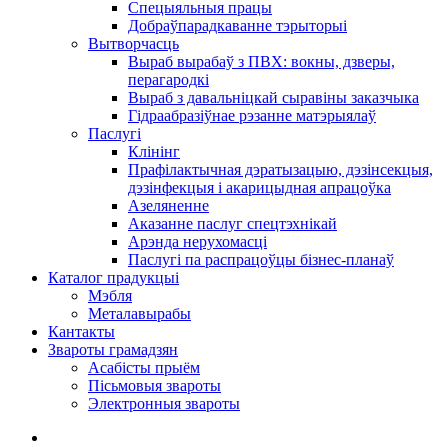
Спецыяльныя працы
Добраўпарадкаванне тэрыторыі
Вытворчасць
Выраб вырабаў з ПВХ: вокны, дзверы,
перагародкі
Выраб з давальніцкай сыравіны заказчыка
Гідраабразіўнае рэзанне матэрыялаў
Паслугі
Клінінг
Прафілактычная дэратызацыю, дэзiнсекцыя,
дэзінфекцыя і акарицыдная апрацоўка
Азеляненне
Аказанне паслуг спецтэхнікай
Арэнда нерухомасці
Паслугі па распрацоўцы бізнес-планаў
Каталог прадукцыі
Мэбля
Металавырабы
Кантакты
Звароты грамадзян
Асабісты прыём
Пісьмовыя звароты
Электронныя звароты