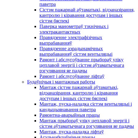
паветра
Сістэм пажарнай аўтаматыкі, відэаназірання,
кантролю і кіравання доступам і іншых
сістэм бяспекі
Паверка манометраў тэхнічных і
электракантактных
Правядзенне электрафізічных
выпрабаванняў
Правядзенне аэрадынамічных
выпрабаванняў сістэм вентыляцыі
Рамонт і абслугоўванне прыбораў уліку
цеплавой энергіі і сістэм аўтаматычнага
рэгулявання яе падачы
Рамонт і абслугоўванне ліфтаў
Будаўнічыя і мантажныя работы
Мантаж сістэм пажарнай аўтаматыкі,
відэаназірання, кантролю і кіравання
доступам і іншых сістэм бяспекі
Мантаж, пуска-наладка сістэм вентыляцыі і
кандыцыянавання паветра
Рамонтна-аварыйныя працы
Мантаж прыбораў уліку цеплавой энергіі і
сістэм аўтаматычнага рэгулявання яе падачы
Мантаж, пуска-наладка ліфтаў
Агульнабудаўнічыя працы