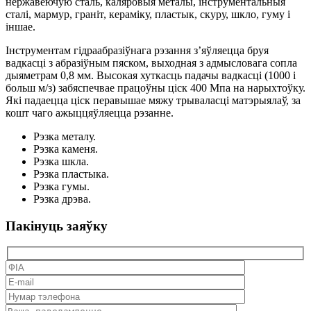
нержавеючую сталь, каляровыя металы, інструментальныя
сталі, мармур, граніт, кераміку, пластык, скуру, шкло, гуму і
іншае.
Інструментам гідраабразіўнага рэзання з’яўляецца бруя
вадкасці з абразіўным пяском, выходная з адмысловага сопла
дыяметрам 0,8 мм. Высокая хуткасць падачы вадкасці (1000 і
больш м/з) забяспечвае працоўны ціск 400 Мпа на нарыхтоўку.
Які падаецца ціск перавышае мяжу трываласці матэрыялаў, за
кошт чаго ажыццяўляецца рэзанне.
Рэзка металу.
Рэзка каменя.
Рэзка шкла.
Рэзка пластыка.
Рэзка гумы.
Рэзка дрэва.
Пакінуць заяўку