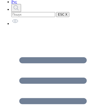
Рус
ESC X