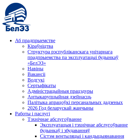
Аб прадпрыемстве
Кіраўніцтва
Структура рэспубліканскага унітарнага
прадпрыемства па эксплуатацыі будынкаў
«БелЭЗ»
Навіны
Вакансіі
Водгукі
Сертыфікаты
Адміністрацыйныя працэдуры
Антыкарупцыйная дзейнасць
Палітыка апрацоўкі персанальных дадзеных
2026 Год беларускай жанчыны
Работы і паслугі
Тэхнічнае абслугоўванне
Эксплуатацыя і тэхнічнае абслугоўванне
будынкаў і збудаванняў
Сістэм вентыляцыі і кандыцыянавання