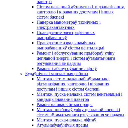
паветра
Сістэм пажарнай аўтаматыкі, відэаназірання,
кантролю і кіравання доступам і іншых
сістэм бяспекі
Паверка манометраў тэхнічных і
электракантактных
Правядзенне электрафізічных
выпрабаванняў
Правядзенне аэрадынамічных
выпрабаванняў сістэм вентыляцыі
Рамонт і абслугоўванне прыбораў уліку
цеплавой энергіі і сістэм аўтаматычнага
рэгулявання яе падачы
Рамонт і абслугоўванне ліфтаў
Будаўнічыя і мантажныя работы
Мантаж сістэм пажарнай аўтаматыкі,
відэаназірання, кантролю і кіравання
доступам і іншых сістэм бяспекі
Мантаж, пуска-наладка сістэм вентыляцыі і
кандыцыянавання паветра
Рамонтна-аварыйныя працы
Мантаж прыбораў уліку цеплавой энергіі і
сістэм аўтаматычнага рэгулявання яе падачы
Мантаж, пуска-наладка ліфтаў
Агульнабудаўнічыя працы