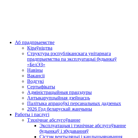
Аб прадпрыемстве
Кіраўніцтва
Структура рэспубліканскага унітарнага
прадпрыемства па эксплуатацыі будынкаў
«БелЭЗ»
Навіны
Вакансіі
Водгукі
Сертыфікаты
Адміністрацыйныя працэдуры
Антыкарупцыйная дзейнасць
Палітыка апрацоўкі персанальных дадзеных
2026 Год беларускай жанчыны
Работы і паслугі
Тэхнічнае абслугоўванне
Эксплуатацыя і тэхнічнае абслугоўванне
будынкаў і збудаванняў
Сістэм вентыляцыі і кандыцыянавання