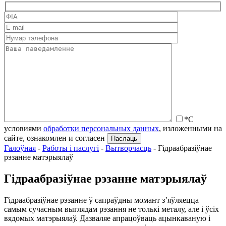
*С
условиями
обработки персональных данных
, изложенными на
сайте, ознакомлен и согласен
Галоўная
-
Работы і паслугі
-
Вытворчасць
-
Гідраабразіўнае
рэзанне матэрыялаў
Гідраабразіўнае рэзанне матэрыялаў
Гідраабразіўнае рэзанне ў сапраўдны момант з’яўляецца
самым сучасным выглядам рэзання не толькі металу, але і ўсіх
вядомых матэрыялаў. Дазваляе апрацоўваць ацынкаваную і