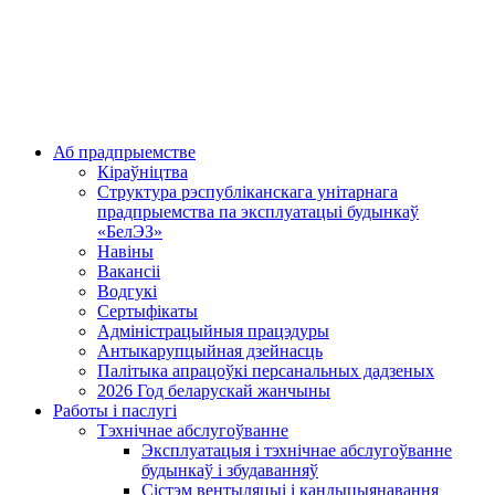
Аб прадпрыемстве
Кіраўніцтва
Структура рэспубліканскага унітарнага
прадпрыемства па эксплуатацыі будынкаў
«БелЭЗ»
Навіны
Вакансіі
Водгукі
Сертыфікаты
Адміністрацыйныя працэдуры
Антыкарупцыйная дзейнасць
Палітыка апрацоўкі персанальных дадзеных
2026 Год беларускай жанчыны
Работы і паслугі
Тэхнічнае абслугоўванне
Эксплуатацыя і тэхнічнае абслугоўванне
будынкаў і збудаванняў
Сістэм вентыляцыі і кандыцыянавання