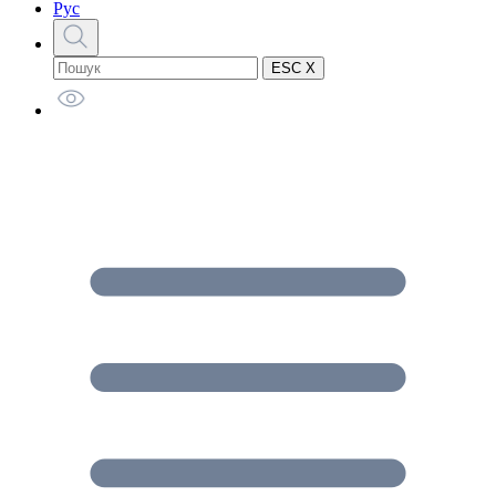
Рус
ESC X