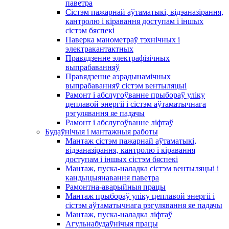
паветра
Сістэм пажарнай аўтаматыкі, відэаназірання,
кантролю і кіравання доступам і іншых
сістэм бяспекі
Паверка манометраў тэхнічных і
электракантактных
Правядзенне электрафізічных
выпрабаванняў
Правядзенне аэрадынамічных
выпрабаванняў сістэм вентыляцыі
Рамонт і абслугоўванне прыбораў уліку
цеплавой энергіі і сістэм аўтаматычнага
рэгулявання яе падачы
Рамонт і абслугоўванне ліфтаў
Будаўнічыя і мантажныя работы
Мантаж сістэм пажарнай аўтаматыкі,
відэаназірання, кантролю і кіравання
доступам і іншых сістэм бяспекі
Мантаж, пуска-наладка сістэм вентыляцыі і
кандыцыянавання паветра
Рамонтна-аварыйныя працы
Мантаж прыбораў уліку цеплавой энергіі і
сістэм аўтаматычнага рэгулявання яе падачы
Мантаж, пуска-наладка ліфтаў
Агульнабудаўнічыя працы