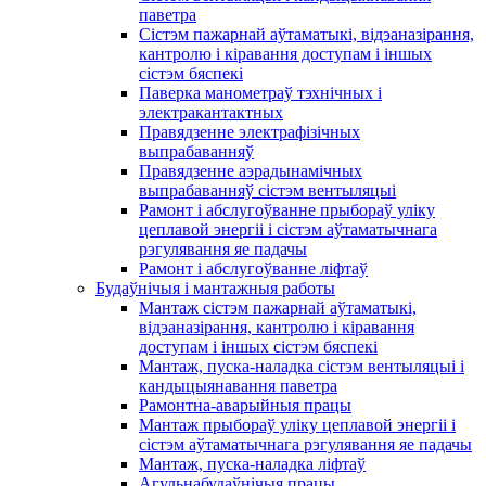
паветра
Сістэм пажарнай аўтаматыкі, відэаназірання,
кантролю і кіравання доступам і іншых
сістэм бяспекі
Паверка манометраў тэхнічных і
электракантактных
Правядзенне электрафізічных
выпрабаванняў
Правядзенне аэрадынамічных
выпрабаванняў сістэм вентыляцыі
Рамонт і абслугоўванне прыбораў уліку
цеплавой энергіі і сістэм аўтаматычнага
рэгулявання яе падачы
Рамонт і абслугоўванне ліфтаў
Будаўнічыя і мантажныя работы
Мантаж сістэм пажарнай аўтаматыкі,
відэаназірання, кантролю і кіравання
доступам і іншых сістэм бяспекі
Мантаж, пуска-наладка сістэм вентыляцыі і
кандыцыянавання паветра
Рамонтна-аварыйныя працы
Мантаж прыбораў уліку цеплавой энергіі і
сістэм аўтаматычнага рэгулявання яе падачы
Мантаж, пуска-наладка ліфтаў
Агульнабудаўнічыя працы