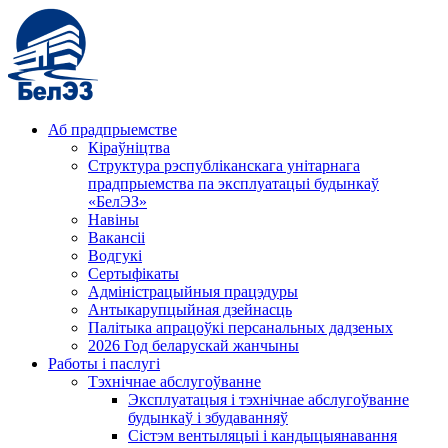
Аб прадпрыемстве
Кіраўніцтва
Структура рэспубліканскага унітарнага
прадпрыемства па эксплуатацыі будынкаў
«БелЭЗ»
Навіны
Вакансіі
Водгукі
Сертыфікаты
Адміністрацыйныя працэдуры
Антыкарупцыйная дзейнасць
Палітыка апрацоўкі персанальных дадзеных
2026 Год беларускай жанчыны
Работы і паслугі
Тэхнічнае абслугоўванне
Эксплуатацыя і тэхнічнае абслугоўванне
будынкаў і збудаванняў
Сістэм вентыляцыі і кандыцыянавання