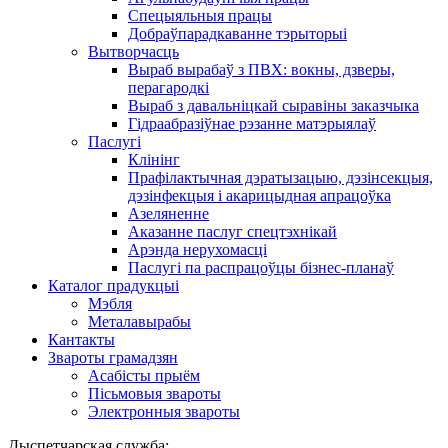
Спецыяльныя працы
Добраўпарадкаванне тэрыторыі
Вытворчасць
Выраб вырабаў з ПВХ: вокны, дзверы,
перагародкі
Выраб з давальніцкай сыравіны заказчыка
Гідраабразіўнае рэзанне матэрыялаў
Паслугі
Клінінг
Прафілактычная дэратызацыю, дэзiнсекцыя,
дэзінфекцыя і акарицыдная апрацоўка
Азеляненне
Аказанне паслуг спецтэхнікай
Арэнда нерухомасці
Паслугі па распрацоўцы бізнес-планаў
Каталог прадукцыі
Мэбля
Металавырабы
Кантакты
Звароты грамадзян
Асабісты прыём
Пісьмовыя звароты
Электронныя звароты
Дыспетчарская служба: