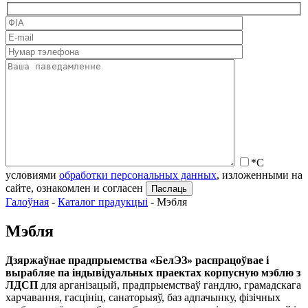
*С
условиями
обработки персональных данных
, изложенными на
сайте, ознакомлен и согласен
Галоўная
-
Каталог прадукцыі
-
Мэбля
Мэбля
Дзяржаўнае прадпрыемства «БелЭЗ» распрацоўвае і
вырабляе па індывідуальных праектах корпусную мэблю з
ЛДСП
для арганізацый, прадпрыемстваў гандлю, грамадскага
харчавання, гасцініц, санаторыяў, баз адпачынку, фізічных