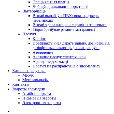
Спецыяльныя працы
Добраўпарадкаванне тэрыторыі
Вытворчасць
Выраб вырабаў з ПВХ: вокны, дзверы,
перагародкі
Выраб з давальніцкай сыравіны заказчыка
Гідраабразіўнае рэзанне матэрыялаў
Паслугі
Клінінг
Прафілактычная дэратызацыю, дэзiнсекцыя,
дэзінфекцыя і акарицыдная апрацоўка
Азеляненне
Аказанне паслуг спецтэхнікай
Арэнда нерухомасці
Паслугі па распрацоўцы бізнес-планаў
Каталог прадукцыі
Мэбля
Металавырабы
Кантакты
Звароты грамадзян
Асабісты прыём
Пісьмовыя звароты
Электронныя звароты