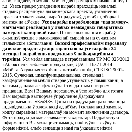
асоб, гандлёвую мэблю, мэблю для грамадскіх памяшканняў і
г.д. Увесь працэс узгаднення выраба праходзіць некалькі
стадый: распрацоўка дызайнерскага праекта, узгаднення
праекта з заказчыкам, выраб прадуктаў, дастаўка, зборка і
мантаж на аб’екце.
Усе вырабы вырабляюцца «пад замову»,
магчымая рэалізацыя ў любых неабходных габарытных
памерах і каляровай гаме.
Працэс выканання вырабаў
ажыццяўляецца з высакаякаснай сыравіны на сучасным
італьянскім абсталяванні.
Высокі прафесіаналізм персаналу
дазваляе прадастаўляць гарантыю на ўсе вырабы 24
месяцы і вырабляць прадукцыю ў найкарацейшыя
тэрміны.
Уся мэбля адпавядае патрабаванням ТР МС 025/2012
«Аб бяспецы мэблевай прадукцыі», ДАСТ 16371-2014
«Мэбля. Агульныя тэхнічныя патрабаванні», СТБ ISO 9001-
2015. Сучасная, шматфункцыянальная, стыльная і
камфартабельная мэбля стварае ўтульнасць у памяшканні, а
таксама дапамагае эфектыўна і з выдатным настроем
працаваць Вам і Вашаму персаналу, а ўсю мэблю для гэтага
Вам вырабіць вытворчае ўпраўленне Дзяржаўнага
прадпрыемства «БелЭЗ». Цэны на прадукцыю разлічваюцца
індывідуальна ў залежнасці ад аб'ёму і складанасці замовы,
кошту сыравіны і матэрыялаў на момант заключэння дагавора.
Фота прадукцыі мае азнаямленчы характар. Падрабязную
інфармацыю Вы можаце атрымаць, пакінуўшы заяўку па
форме ніжэй, альбо звязацца з намі па ўказаных ніжэй