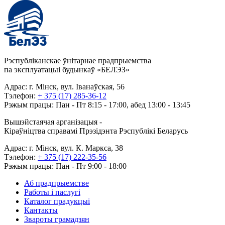
Рэспубліканскае ўнітарнае прадпрыемства
па эксплуатацыі будынкаў «БЕЛЭЗ»
Адрас: г. Мінск, вул. Іванаўская, 56
Тэлефон:
+ 375 (17) 285-36-12
Рэжым працы: Пан - Пт 8:15 - 17:00, абед 13:00 - 13:45
Вышэйстаячая арганізацыя -
Кіраўніцтва справамі Прэзідэнта Рэспублікі Беларусь
Адрас: г. Мінск, вул. К. Маркса, 38
Тэлефон:
+ 375 (17) 222-35-56
Рэжым працы: Пан - Пт 9:00 - 18:00
Аб прадпрыемстве
Работы і паслугі
Каталог прадукцыі
Кантакты
Звароты грамадзян