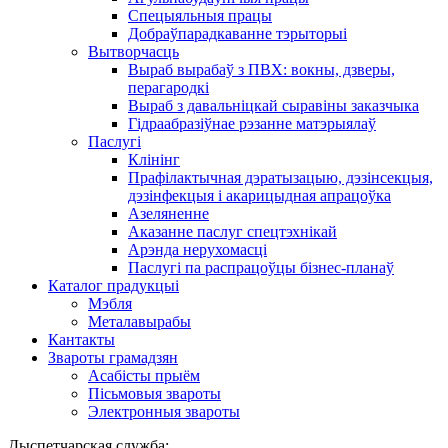
Спецыяльныя працы
Добраўпарадкаванне тэрыторыі
Вытворчасць
Выраб вырабаў з ПВХ: вокны, дзверы,
перагародкі
Выраб з давальніцкай сыравіны заказчыка
Гідраабразіўнае рэзанне матэрыялаў
Паслугі
Клінінг
Прафілактычная дэратызацыю, дэзiнсекцыя,
дэзінфекцыя і акарицыдная апрацоўка
Азеляненне
Аказанне паслуг спецтэхнікай
Арэнда нерухомасці
Паслугі па распрацоўцы бізнес-планаў
Каталог прадукцыі
Мэбля
Металавырабы
Кантакты
Звароты грамадзян
Асабісты прыём
Пісьмовыя звароты
Электронныя звароты
Дыспетчарская служба: