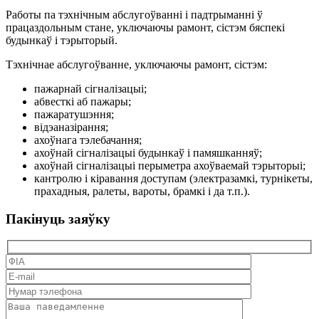
Работы па тэхнічным абслугоўванні і падтрыманні ў
працаздольным стане, уключаючы рамонт, сістэм бяспекі
будынкаў і тэрыторый.
Тэхнічнае абслугоўванне, уключаючы рамонт, сістэм:
пажарнай сігналізацыі;
абвесткі аб пажары;
пажаратушэння;
відэаназірання;
ахоўнага тэлебачання;
ахоўнай сігналізацыі будынкаў і памяшканняў;
ахоўнай сігналізацыі перыметра ахоўваемай тэрыторыі;
кантролю і кіравання доступам (электразамкі, турнікеты,
прахадныя, ралеты, вароты, брамкі і да т.п.).
Пакінуць заяўку