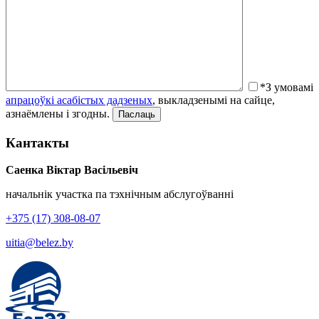
*З умовамі
апрацоўкі асабістых дадзеных
, выкладзенымі на сайце,
азнаёмлены і згодны.
Кантакты
Саенка Віктар Васільевіч
начальнік участка па тэхнічным абслугоўванні
+375 (17) 308-08-07
uitia@belez.by