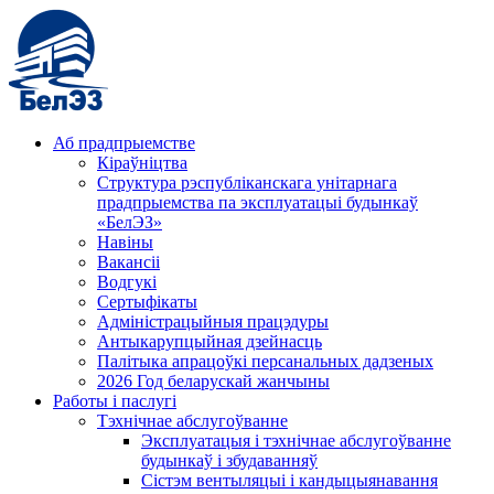
Аб прадпрыемстве
Кіраўніцтва
Структура рэспубліканскага унітарнага
прадпрыемства па эксплуатацыі будынкаў
«БелЭЗ»
Навіны
Вакансіі
Водгукі
Сертыфікаты
Адміністрацыйныя працэдуры
Антыкарупцыйная дзейнасць
Палітыка апрацоўкі персанальных дадзеных
2026 Год беларускай жанчыны
Работы і паслугі
Тэхнічнае абслугоўванне
Эксплуатацыя і тэхнічнае абслугоўванне
будынкаў і збудаванняў
Сістэм вентыляцыі і кандыцыянавання