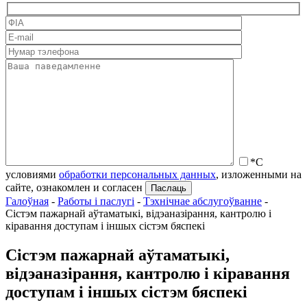
*С
условиями
обработки персональных данных
, изложенными на
сайте, ознакомлен и согласен
Галоўная
-
Работы і паслугі
-
Тэхнічнае абслугоўванне
-
Сістэм пажарнай аўтаматыкі, відэаназірання, кантролю і
кіравання доступам і іншых сістэм бяспекі
Сістэм пажарнай аўтаматыкі,
відэаназірання, кантролю і кіравання
доступам і іншых сістэм бяспекі