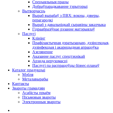
Спецыяльныя працы
Добраўпарадкаванне тэрыторыі
Вытворчасць
Выраб вырабаў з ПВХ: вокны, дзверы,
перагародкі
Выраб з давальніцкай сыравіны заказчыка
Гідраабразіўнае рэзанне матэрыялаў
Паслугі
Клінінг
Прафілактычная дэратызацыю, дэзiнсекцыя,
дэзінфекцыя і акарицыдная апрацоўка
Азеляненне
Аказанне паслуг спецтэхнікай
Арэнда нерухомасці
Паслугі па распрацоўцы бізнес-планаў
Каталог прадукцыі
Мэбля
Металавырабы
Кантакты
Звароты грамадзян
Асабісты прыём
Пісьмовыя звароты
Электронныя звароты