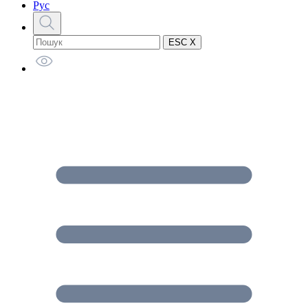
Рус
ESC X