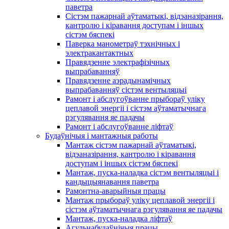
паветра
Сістэм пажарнай аўтаматыкі, відэаназірання,
кантролю і кіравання доступам і іншых
сістэм бяспекі
Паверка манометраў тэхнічных і
электракантактных
Правядзенне электрафізічных
выпрабаванняў
Правядзенне аэрадынамічных
выпрабаванняў сістэм вентыляцыі
Рамонт і абслугоўванне прыбораў уліку
цеплавой энергіі і сістэм аўтаматычнага
рэгулявання яе падачы
Рамонт і абслугоўванне ліфтаў
Будаўнічыя і мантажныя работы
Мантаж сістэм пажарнай аўтаматыкі,
відэаназірання, кантролю і кіравання
доступам і іншых сістэм бяспекі
Мантаж, пуска-наладка сістэм вентыляцыі і
кандыцыянавання паветра
Рамонтна-аварыйныя працы
Мантаж прыбораў уліку цеплавой энергіі і
сістэм аўтаматычнага рэгулявання яе падачы
Мантаж, пуска-наладка ліфтаў
Агульнабудаўнічыя працы