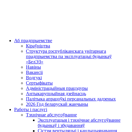
Аб прадпрыемстве
Кіраўніцтва
Структура рэспубліканскага унітарнага
прадпрыемства па эксплуатацыі будынкаў
«БелЭЗ»
Навіны
Вакансіі
Водгукі
Сертыфікаты
Адміністрацыйныя працэдуры
Антыкарупцыйная дзейнасць
Палітыка апрацоўкі персанальных дадзеных
2026 Год беларускай жанчыны
Работы і паслугі
Тэхнічнае абслугоўванне
Эксплуатацыя і тэхнічнае абслугоўванне
будынкаў і збудаванняў
Сістэм вентыляцыі і кандыцыянавання