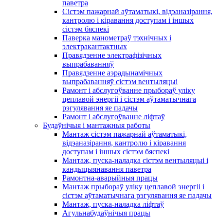
паветра
Сістэм пажарнай аўтаматыкі, відэаназірання,
кантролю і кіравання доступам і іншых
сістэм бяспекі
Паверка манометраў тэхнічных і
электракантактных
Правядзенне электрафізічных
выпрабаванняў
Правядзенне аэрадынамічных
выпрабаванняў сістэм вентыляцыі
Рамонт і абслугоўванне прыбораў уліку
цеплавой энергіі і сістэм аўтаматычнага
рэгулявання яе падачы
Рамонт і абслугоўванне ліфтаў
Будаўнічыя і мантажныя работы
Мантаж сістэм пажарнай аўтаматыкі,
відэаназірання, кантролю і кіравання
доступам і іншых сістэм бяспекі
Мантаж, пуска-наладка сістэм вентыляцыі і
кандыцыянавання паветра
Рамонтна-аварыйныя працы
Мантаж прыбораў уліку цеплавой энергіі і
сістэм аўтаматычнага рэгулявання яе падачы
Мантаж, пуска-наладка ліфтаў
Агульнабудаўнічыя працы