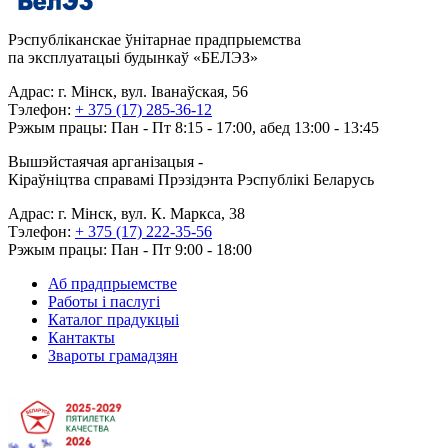
Рэспубліканскае ўнітарнае прадпрыемства
па эксплуатацыі будынкаў «БЕЛЭЗ»
Адрас: г. Мінск, вул. Іванаўская, 56
Тэлефон:
+ 375 (17) 285-36-12
Рэжым працы: Пан - Пт 8:15 - 17:00, абед 13:00 - 13:45
Вышэйстаячая арганізацыя -
Кіраўніцтва справамі Прэзідэнта Рэспублікі Беларусь
Адрас: г. Мінск, вул. К. Маркса, 38
Тэлефон:
+ 375 (17) 222-35-56
Рэжым працы: Пан - Пт 9:00 - 18:00
Аб прадпрыемстве
Работы і паслугі
Каталог прадукцыі
Кантакты
Звароты грамадзян