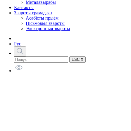
Металавырабы
Кантакты
Звароты грамадзян
Асабісты прыём
Пісьмовыя звароты
Электронныя звароты
Рус
ESC X