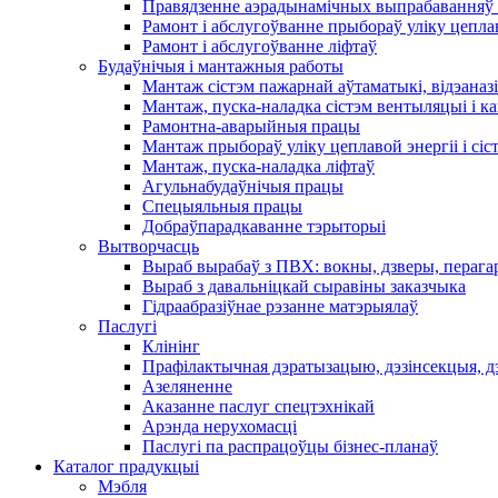
Правядзенне аэрадынамічных выпрабаванняў 
Рамонт і абслугоўванне прыбораў уліку цеплав
Рамонт і абслугоўванне ліфтаў
Будаўнічыя і мантажныя работы
Мантаж сістэм пажарнай аўтаматыкі, відэаназі
Мантаж, пуска-наладка сістэм вентыляцыі і 
Рамонтна-аварыйныя працы
Мантаж прыбораў уліку цеплавой энергіі і сіс
Мантаж, пуска-наладка ліфтаў
Агульнабудаўнічыя працы
Спецыяльныя працы
Добраўпарадкаванне тэрыторыі
Вытворчасць
Выраб вырабаў з ПВХ: вокны, дзверы, перага
Выраб з давальніцкай сыравіны заказчыка
Гідраабразіўнае рэзанне матэрыялаў
Паслугі
Клінінг
Прафілактычная дэратызацыю, дэзiнсекцыя, д
Азеляненне
Аказанне паслуг спецтэхнікай
Арэнда нерухомасці
Паслугі па распрацоўцы бізнес-планаў
Каталог прадукцыі
Мэбля