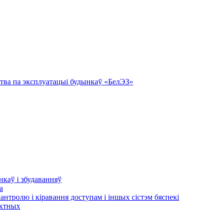
тва па эксплуатацыі будынкаў «БелЭЗ»
нкаў і збудаванняў
а
кантролю і кіравання доступам і іншых сістэм бяспекі
актных