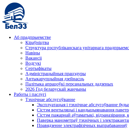
Аб прадпрыемстве
Кіраўніцтва
Структура рэспубліканскага унітарнага прадпрыемс
Навіны
Вакансіі
Водгукі
Сертыфікаты
Адміністрацыйныя працэдуры
Антыкарупцыйная дзейнасць
Палітыка апрацоўкі персанальных дадзеных
2026 Год беларускай жанчыны
Работы і паслугі
Тэхнічнае абслугоўванне
Эксплуатацыя і тэхнічнае абслугоўванне буды
Сістэм вентыляцыі і кандыцыянавання паветр
Сістэм пажарнай аўтаматыкі, відэаназірання, 
Паверка манометраў тэхнічных і электракант
Правядзенне электрафізічных выпрабаванняў