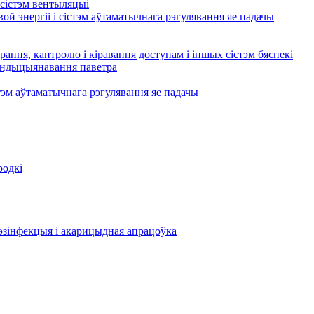
сістэм вентыляцыі
ой энергіі і сістэм аўтаматычнага рэгулявання яе падачы
рання, кантролю і кіравання доступам і іншых сістэм бяспекі
кандыцыянавання паветра
тэм аўтаматычнага рэгулявання яе падачы
родкі
эзінфекцыя і акарицыдная апрацоўка