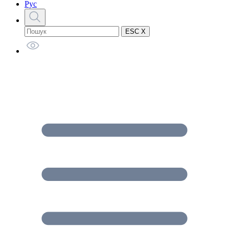
Рус
ESC X