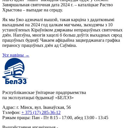
Завяршальная святочная дата 2024 г. – каталіцкае Раство
Хрыстова – выпадае на сераду.
Як мы ўжо адзначалі вышэй, такая карціна з дадатковымі
выхаднымі на 2024 год цалкам магчыма, зыходзячы з 10
устаноўленых Кіраўніком дзяржавы непрацоўных святочных
дзён. Напэўна, многія хацелі б больш доўгіх выхадных сярод
працоўных будняў. Чакаем афіцыйна зацверджанага графіка
пераносу працоўных дзён ад Саўміна.
Усе навіны
→
Рэспубліканскае ўнітарнае прадпрыемства
па эксплуатацыі будынкаў «БЕЛЭЗ»
Адрас: г. Мінск, вул. Іванаўская, 56
Тэлефон:
+ 375 (17) 285-36-12
Рэжым працы: Пан - Пт 8:15 - 17:00, абед 13:00 - 13:45
Вышэйстаячая арганізацыя -