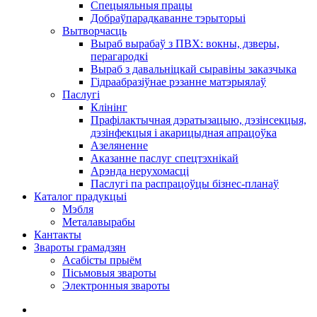
Спецыяльныя працы
Добраўпарадкаванне тэрыторыі
Вытворчасць
Выраб вырабаў з ПВХ: вокны, дзверы,
перагародкі
Выраб з давальніцкай сыравіны заказчыка
Гідраабразіўнае рэзанне матэрыялаў
Паслугі
Клінінг
Прафілактычная дэратызацыю, дэзiнсекцыя,
дэзінфекцыя і акарицыдная апрацоўка
Азеляненне
Аказанне паслуг спецтэхнікай
Арэнда нерухомасці
Паслугі па распрацоўцы бізнес-планаў
Каталог прадукцыі
Мэбля
Металавырабы
Кантакты
Звароты грамадзян
Асабісты прыём
Пісьмовыя звароты
Электронныя звароты