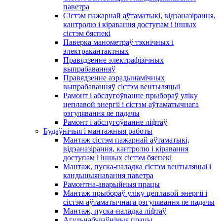
паветра
Сістэм пажарнай аўтаматыкі, відэаназірання,
кантролю і кіравання доступам і іншых
сістэм бяспекі
Паверка манометраў тэхнічных і
электракантактных
Правядзенне электрафізічных
выпрабаванняў
Правядзенне аэрадынамічных
выпрабаванняў сістэм вентыляцыі
Рамонт і абслугоўванне прыбораў уліку
цеплавой энергіі і сістэм аўтаматычнага
рэгулявання яе падачы
Рамонт і абслугоўванне ліфтаў
Будаўнічыя і мантажныя работы
Мантаж сістэм пажарнай аўтаматыкі,
відэаназірання, кантролю і кіравання
доступам і іншых сістэм бяспекі
Мантаж, пуска-наладка сістэм вентыляцыі і
кандыцыянавання паветра
Рамонтна-аварыйныя працы
Мантаж прыбораў уліку цеплавой энергіі і
сістэм аўтаматычнага рэгулявання яе падачы
Мантаж, пуска-наладка ліфтаў
Агульнабудаўнічыя працы