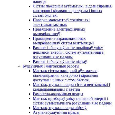
паветра
Сістэм пажарнай аўтаматыкі, відэаназірання,
кантролю і кіравання доступам і іншых
сістэм бяспекі
Паверка манометраў тэхнічных і
электракантактных
Правядзенне электрафізічных
выпрабаванняў
Правядзенне аэрадынамічных
выпрабаванняў сістэм вентыляцыі
Рамонт і абслугоўванне прыбораў уліку
цеплавой энергіі і сістэм аўтаматычнага
рэгулявання яе падачы
Рамонт і абслугоўванне ліфтаў
Будаўнічыя і мантажныя работы
Мантаж сістэм пажарнай аўтаматыкі,
відэаназірання, кантролю і кіравання
доступам і іншых сістэм бяспекі
Мантаж, пуска-наладка сістэм вентыляцыі і
кандыцыянавання паветра
Рамонтна-аварыйныя працы
Мантаж прыбораў уліку цеплавой энергіі і
сістэм аўтаматычнага рэгулявання яе падачы
Мантаж, пуска-наладка ліфтаў
Агульнабудаўнічыя працы