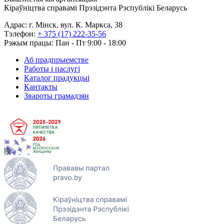
Кіраўніцтва справамі Прэзідэнта Рэспублікі Беларусь
Адрас: г. Мінск, вул. К. Маркса, 38
Тэлефон:
+ 375 (17) 222-35-56
Рэжым працы: Пан - Пт 9:00 - 18:00
Аб прадпрыемстве
Работы і паслугі
Каталог прадукцыі
Кантакты
Звароты грамадзян