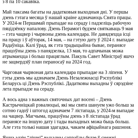
з 8 па 10 сакавіка.
Май таксама багаты на дадатковыя выходныя дні. У першы
дзень гэтага месяца ў нашай краіне адзначаюць Свята працы.
У 2024-м Першамай прыпадае на сераду і падзеліць рабочую
пяцідзёнку напалову. Дзень Перамогі будзем святкаваць 9 мая
– гэта чацвер і чырвоны дзень календара. Не давядзецца ісці
на працу і ў аўторак, 14 мая, – на гэтую дату ў 2024 г. выпадае
Радаўніца. Калі ўрад, як гэта традыцыйна бывае, перанясе
працоўны дзень з панядзелка, 13 мая, то адпачынак можа
атрымаецца і больш працяглым. Пакуль Савет Міністраў яшчэ
не зацвердзіў план пераносаў на 2024 год.
Чарговая чырвоная дата календара прыпадае на 3 ліпеня. У
гэты дзень мы адзначаем Дзень Незалежнасці Рэспублікі
Беларусь ці Дзень Рэспублікі. Дадатковы выхадны ў сярэдзіне
лета прыпадзе на сераду.
А вось адна з важных святочных дат восені – Дзень
Кастрычніцкай рэвалюцыі, які мы свята шануем ужо больш за
сотню гадоў і штогод адзначаем 7 лістапада, у 2024-м выпадае
на чацвер. Магчыма, працоўны дзень з 8 лістапада ўрад
перанясе на іншую дату і тады выхадных можа быць больш.
Але гэта толькі нашая здагадка, чакаем афіцыйнага рашэння.
Яшчэ адзін “лішні” выхадны сапраўды будзе ў снежні.