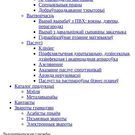
Спецыяльныя працы
Добраўпарадкаванне тэрыторыі
Вытворчасць
Выраб вырабаў з ПВХ: вокны, дзверы,
перагародкі
Выраб з давальніцкай сыравіны заказчыка
Гідраабразіўнае рэзанне матэрыялаў
Паслугі
Клінінг
Прафілактычная дэратызацыю, дэзiнсекцыя,
дэзінфекцыя і акарицыдная апрацоўка
Азеляненне
Аказанне паслуг спецтэхнікай
Арэнда нерухомасці
Паслугі па распрацоўцы бізнес-планаў
Каталог прадукцыі
Мэбля
Металавырабы
Кантакты
Звароты грамадзян
Асабісты прыём
Пісьмовыя звароты
Электронныя звароты
Дыспетчарская служба: