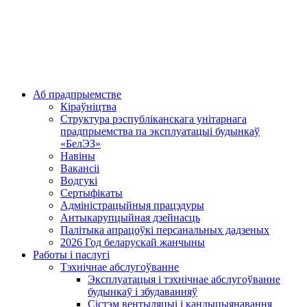
Аб прадпрыемстве
Кіраўніцтва
Структура рэспубліканскага унітарнага
прадпрыемства па эксплуатацыі будынкаў
«БелЭЗ»
Навіны
Вакансіі
Водгукі
Сертыфікаты
Адміністрацыйныя працэдуры
Антыкарупцыйная дзейнасць
Палітыка апрацоўкі персанальных дадзеных
2026 Год беларускай жанчыны
Работы і паслугі
Тэхнічнае абслугоўванне
Эксплуатацыя і тэхнічнае абслугоўванне
будынкаў і збудаванняў
Сістэм вентыляцыі і кандыцыянавання