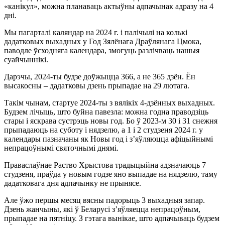
«канiкул», можна планаваць актыўны адпачынак адразу на 4
дні.
Мы пагарталі каляндар на 2024 г. і палічылі на колькі
дадатковых выхадных у Год Зялёнага Драўлянага Цмока,
паводле ўсходняга календара, змогуць разлічваць нашыя
суайчыннікі.
Дарэчы, 2024-ты будзе доўжыцца 366, а не 365 дзён. Ён
высакосны – дадатковы дзень прыпадае на 29 лютага.
Такім чынам, стартуе 2024-ты з вялікіх 4-дзённых выхадных.
Будзем лічыць, што буйна павезла: можна годна праводзіць
стары і яскрава сустрэць новы год. Бо ў 2023-м 30 і 31 снежня
прыпадаюць на суботу і нядзелю, а 1 і 2 студзеня 2024 г. у
календары пазначаны як Новы год і з’яўляюцца афіцыйнымі
непрацоўнымі святочнымі днямі.
Праваслаўнае Раство Хрыстова традыцыйна адзначаюць 7
студзеня, праўда у новым годзе яно выпадае на нядзелю, таму
дадатковага дня адпачынку не прынясе.
Але ўжо першы месяц вясны падорыць 3 выхадныя запар.
Дзень жанчыны, які ў Беларусі з’яўляецца непрацоўным,
прыпадае на пятніцу. З гэтага вынікае, што адпачываць будзем