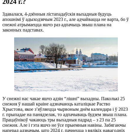
2024 г.?
Здавалася, 4-дзённыя лістападаўскія выхадныя будуць
апошнімі ў адыходзячым 2023 г., але адчайвацца не варта, бо ў
снежні атрымаецца яшчэ раз адпачыць звыш плана на
законных падставах.
У снежні нас чакае яшчэ адзін “лішні” выхадны. Паколькі 25
снежня ў нашай краіне адзначаюць каталіцкае Раство
Хрыстова, якое з’яўляецца чырвоным днём календара і ў 2023
г. прыпадае на панядзелак, то адпачываць будзем звыш плана.
Працаўнікоў чакаюць тры выхадныя падрад – з 23 па 25
снежня. Але і гэта яшчэ не ўсе прыемныя навіны. Забягаючы
наперад адзначым, што 2024 г. пачнецца з вялікіх навагодніх