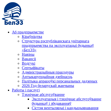
Аб прадпрыемстве
Кіраўніцтва
Структура рэспубліканскага унітарнага
прадпрыемства па эксплуатацыі будынкаў
«БелЭЗ»
Навіны
Вакансіі
Водгукі
Сертыфікаты
Адміністрацыйныя працэдуры
Антыкарупцыйная дзейнасць
Палітыка апрацоўкі персанальных дадзеных
2026 Год беларускай жанчыны
Работы і паслугі
Тэхнічнае абслугоўванне
Эксплуатацыя і тэхнічнае абслугоўванне
будынкаў і збудаванняў
Сістэм вентыляцыі і кандыцыянавання