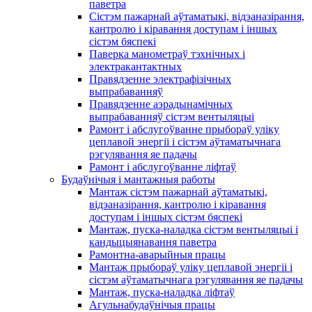
паветра
Сістэм пажарнай аўтаматыкі, відэаназірання,
кантролю і кіравання доступам і іншых
сістэм бяспекі
Паверка манометраў тэхнічных і
электракантактных
Правядзенне электрафізічных
выпрабаванняў
Правядзенне аэрадынамічных
выпрабаванняў сістэм вентыляцыі
Рамонт і абслугоўванне прыбораў уліку
цеплавой энергіі і сістэм аўтаматычнага
рэгулявання яе падачы
Рамонт і абслугоўванне ліфтаў
Будаўнічыя і мантажныя работы
Мантаж сістэм пажарнай аўтаматыкі,
відэаназірання, кантролю і кіравання
доступам і іншых сістэм бяспекі
Мантаж, пуска-наладка сістэм вентыляцыі і
кандыцыянавання паветра
Рамонтна-аварыйныя працы
Мантаж прыбораў уліку цеплавой энергіі і
сістэм аўтаматычнага рэгулявання яе падачы
Мантаж, пуска-наладка ліфтаў
Агульнабудаўнічыя працы