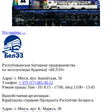
Усе навіны
→
Рэспубліканскае ўнітарнае прадпрыемства
па эксплуатацыі будынкаў «БЕЛЭЗ»
Адрас: г. Мінск, вул. Іванаўская, 56
Тэлефон:
+ 375 (17) 285-36-12
Рэжым працы: Пан - Пт 8:15 - 17:00, абед 13:00 - 13:45
Вышэйстаячая арганізацыя -
Кіраўніцтва справамі Прэзідэнта Рэспублікі Беларусь
Адрас: г. Мінск, вул. К. Маркса, 38