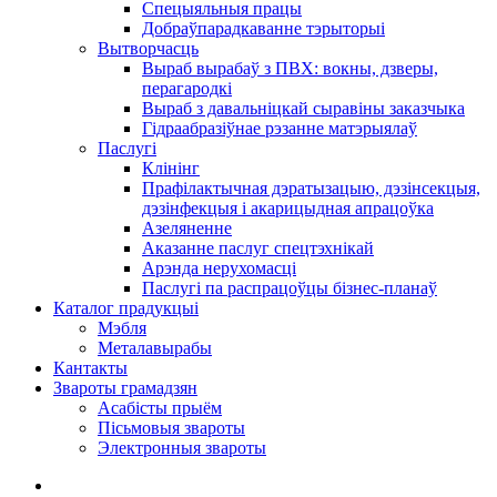
Спецыяльныя працы
Добраўпарадкаванне тэрыторыі
Вытворчасць
Выраб вырабаў з ПВХ: вокны, дзверы,
перагародкі
Выраб з давальніцкай сыравіны заказчыка
Гідраабразіўнае рэзанне матэрыялаў
Паслугі
Клінінг
Прафілактычная дэратызацыю, дэзiнсекцыя,
дэзінфекцыя і акарицыдная апрацоўка
Азеляненне
Аказанне паслуг спецтэхнікай
Арэнда нерухомасці
Паслугі па распрацоўцы бізнес-планаў
Каталог прадукцыі
Мэбля
Металавырабы
Кантакты
Звароты грамадзян
Асабісты прыём
Пісьмовыя звароты
Электронныя звароты