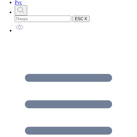
Рус
ESC X