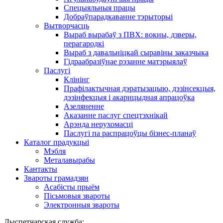
Спецыяльныя працы
Добраўпарадкаванне тэрыторыі
Вытворчасць
Выраб вырабаў з ПВХ: вокны, дзверы,
перагародкі
Выраб з давальніцкай сыравіны заказчыка
Гідраабразіўнае рэзанне матэрыялаў
Паслугі
Клінінг
Прафілактычная дэратызацыю, дэзiнсекцыя,
дэзінфекцыя і акарицыдная апрацоўка
Азеляненне
Аказанне паслуг спецтэхнікай
Арэнда нерухомасці
Паслугі па распрацоўцы бізнес-планаў
Каталог прадукцыі
Мэбля
Металавырабы
Кантакты
Звароты грамадзян
Асабісты прыём
Пісьмовыя звароты
Электронныя звароты
Дыспетчарская служба: