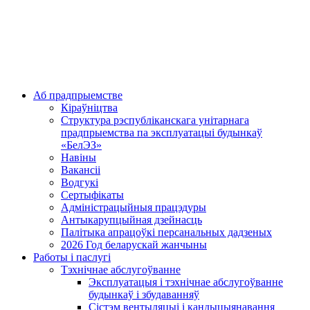
Аб прадпрыемстве
Кіраўніцтва
Структура рэспубліканскага унітарнага
прадпрыемства па эксплуатацыі будынкаў
«БелЭЗ»
Навіны
Вакансіі
Водгукі
Сертыфікаты
Адміністрацыйныя працэдуры
Антыкарупцыйная дзейнасць
Палітыка апрацоўкі персанальных дадзеных
2026 Год беларускай жанчыны
Работы і паслугі
Тэхнічнае абслугоўванне
Эксплуатацыя і тэхнічнае абслугоўванне
будынкаў і збудаванняў
Сістэм вентыляцыі і кандыцыянавання