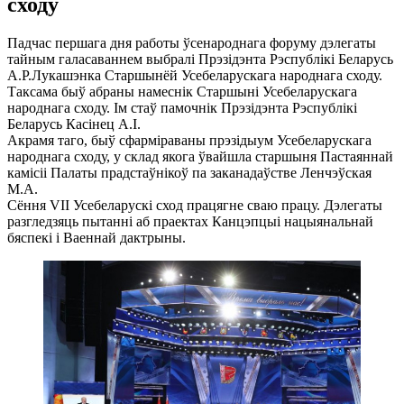
сходу
Падчас першага дня работы ўсенароднага форуму дэлегаты
тайным галасаваннем выбралі Прэзідэнта Рэспублікі Беларусь
А.Р.Лукашэнка Старшынёй Усебеларускага народнага сходу.
Таксама быў абраны намеснік Старшыні Усебеларускага
народнага сходу. Ім стаў памочнік Прэзідэнта Рэспублікі
Беларусь Касінец А.І.
Акрамя таго, быў сфарміраваны прэзідыум Усебеларускага
народнага сходу, у склад якога ўвайшла старшыня Пастаяннай
камісіі Палаты прадстаўнікоў па заканадаўстве Ленчэўская
М.А.
Сёння VII Усебеларускі сход працягне сваю працу. Дэлегаты
разгледзяць пытанні аб праектах Канцэпцыі нацыянальнай
бяспекі і Ваеннай дактрыны.