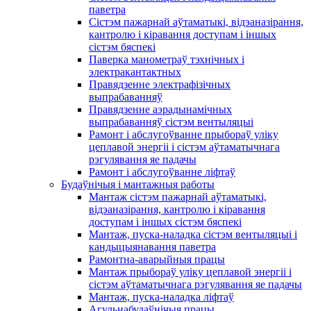
паветра
Сістэм пажарнай аўтаматыкі, відэаназірання,
кантролю і кіравання доступам і іншых
сістэм бяспекі
Паверка манометраў тэхнічных і
электракантактных
Правядзенне электрафізічных
выпрабаванняў
Правядзенне аэрадынамічных
выпрабаванняў сістэм вентыляцыі
Рамонт і абслугоўванне прыбораў уліку
цеплавой энергіі і сістэм аўтаматычнага
рэгулявання яе падачы
Рамонт і абслугоўванне ліфтаў
Будаўнічыя і мантажныя работы
Мантаж сістэм пажарнай аўтаматыкі,
відэаназірання, кантролю і кіравання
доступам і іншых сістэм бяспекі
Мантаж, пуска-наладка сістэм вентыляцыі і
кандыцыянавання паветра
Рамонтна-аварыйныя працы
Мантаж прыбораў уліку цеплавой энергіі і
сістэм аўтаматычнага рэгулявання яе падачы
Мантаж, пуска-наладка ліфтаў
Агульнабудаўнічыя працы