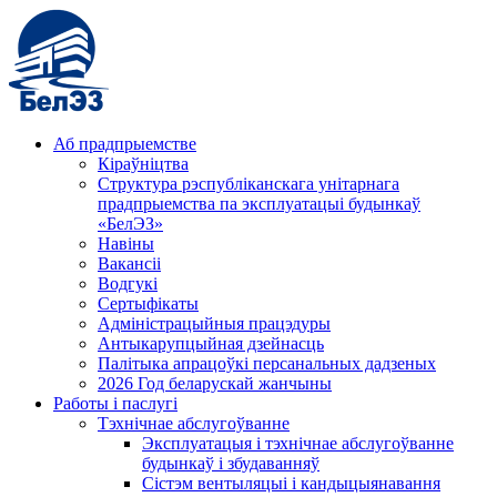
Аб прадпрыемстве
Кіраўніцтва
Структура рэспубліканскага унітарнага
прадпрыемства па эксплуатацыі будынкаў
«БелЭЗ»
Навіны
Вакансіі
Водгукі
Сертыфікаты
Адміністрацыйныя працэдуры
Антыкарупцыйная дзейнасць
Палітыка апрацоўкі персанальных дадзеных
2026 Год беларускай жанчыны
Работы і паслугі
Тэхнічнае абслугоўванне
Эксплуатацыя і тэхнічнае абслугоўванне
будынкаў і збудаванняў
Сістэм вентыляцыі і кандыцыянавання