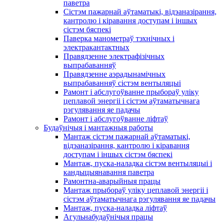
паветра
Сістэм пажарнай аўтаматыкі, відэаназірання,
кантролю і кіравання доступам і іншых
сістэм бяспекі
Паверка манометраў тэхнічных і
электракантактных
Правядзенне электрафізічных
выпрабаванняў
Правядзенне аэрадынамічных
выпрабаванняў сістэм вентыляцыі
Рамонт і абслугоўванне прыбораў уліку
цеплавой энергіі і сістэм аўтаматычнага
рэгулявання яе падачы
Рамонт і абслугоўванне ліфтаў
Будаўнічыя і мантажныя работы
Мантаж сістэм пажарнай аўтаматыкі,
відэаназірання, кантролю і кіравання
доступам і іншых сістэм бяспекі
Мантаж, пуска-наладка сістэм вентыляцыі і
кандыцыянавання паветра
Рамонтна-аварыйныя працы
Мантаж прыбораў уліку цеплавой энергіі і
сістэм аўтаматычнага рэгулявання яе падачы
Мантаж, пуска-наладка ліфтаў
Агульнабудаўнічыя працы