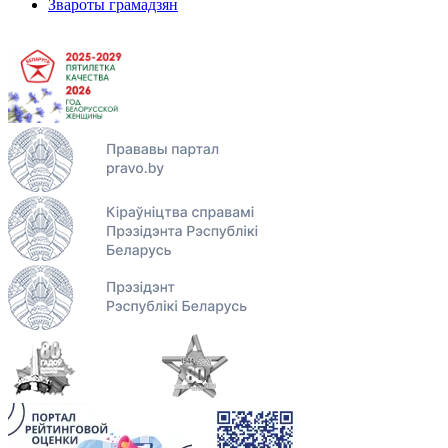
Звароты грамадзян