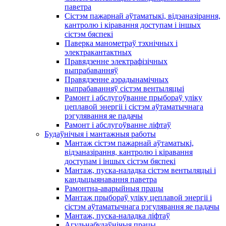
паветра
Сістэм пажарнай аўтаматыкі, відэаназірання,
кантролю і кіравання доступам і іншых
сістэм бяспекі
Паверка манометраў тэхнічных і
электракантактных
Правядзенне электрафізічных
выпрабаванняў
Правядзенне аэрадынамічных
выпрабаванняў сістэм вентыляцыі
Рамонт і абслугоўванне прыбораў уліку
цеплавой энергіі і сістэм аўтаматычнага
рэгулявання яе падачы
Рамонт і абслугоўванне ліфтаў
Будаўнічыя і мантажныя работы
Мантаж сістэм пажарнай аўтаматыкі,
відэаназірання, кантролю і кіравання
доступам і іншых сістэм бяспекі
Мантаж, пуска-наладка сістэм вентыляцыі і
кандыцыянавання паветра
Рамонтна-аварыйныя працы
Мантаж прыбораў уліку цеплавой энергіі і
сістэм аўтаматычнага рэгулявання яе падачы
Мантаж, пуска-наладка ліфтаў
Агульнабудаўнічыя працы