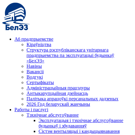
Аб прадпрыемстве
Кіраўніцтва
Структура рэспубліканскага унітарнага
прадпрыемства па эксплуатацыі будынкаў
«БелЭЗ»
Навіны
Вакансіі
Водгукі
Сертыфікаты
Адміністрацыйныя працэдуры
Антыкарупцыйная дзейнасць
Палітыка апрацоўкі персанальных дадзеных
2026 Год беларускай жанчыны
Работы і паслугі
Тэхнічнае абслугоўванне
Эксплуатацыя і тэхнічнае абслугоўванне
будынкаў і збудаванняў
Сістэм вентыляцыі і кандыцыянавання