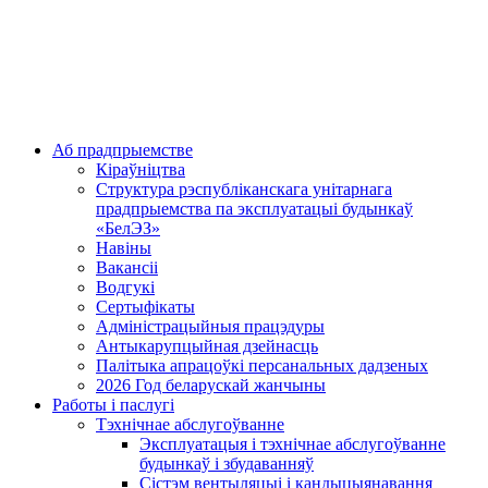
Аб прадпрыемстве
Кіраўніцтва
Структура рэспубліканскага унітарнага
прадпрыемства па эксплуатацыі будынкаў
«БелЭЗ»
Навіны
Вакансіі
Водгукі
Сертыфікаты
Адміністрацыйныя працэдуры
Антыкарупцыйная дзейнасць
Палітыка апрацоўкі персанальных дадзеных
2026 Год беларускай жанчыны
Работы і паслугі
Тэхнічнае абслугоўванне
Эксплуатацыя і тэхнічнае абслугоўванне
будынкаў і збудаванняў
Сістэм вентыляцыі і кандыцыянавання