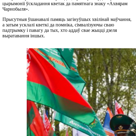
цырымоніі ўскладання кветак да памятнага знаку «Ахвярам
Чарнобыля».
Прысутныя ўшанавалі памяць загінуўшых хвілінай маўчання,
а затым усклалі кветкі да помніка, сімвалізуючы сваю
падтрымку і павагу да тых, хто аддаў свае жыцці дзеля
выратавання іншых.