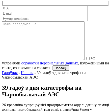
*С
условиями
обработки персональных данных
, изложенными на
сайте, ознакомлен и согласен
Галоўная
-
Навіны
-
39 гадоў з дня катастрофы на
Чарнобыльскай АЭС
39 гадоў з дня катастрофы на
Чарнобыльскай АЭС
26 красавіка супрацоўнікі прадпрыемства аддалі даніну памяці
ахвярам чарнобыльскай трагедыі, прыняўшы ўдзел у