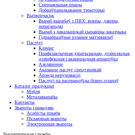
Спецыяльныя працы
Добраўпарадкаванне тэрыторыі
Вытворчасць
Выраб вырабаў з ПВХ: вокны, дзверы,
перагародкі
Выраб з давальніцкай сыравіны заказчыка
Гідраабразіўнае рэзанне матэрыялаў
Паслугі
Клінінг
Прафілактычная дэратызацыю, дэзiнсекцыя,
дэзінфекцыя і акарицыдная апрацоўка
Азеляненне
Аказанне паслуг спецтэхнікай
Арэнда нерухомасці
Паслугі па распрацоўцы бізнес-планаў
Каталог прадукцыі
Мэбля
Металавырабы
Кантакты
Звароты грамадзян
Асабісты прыём
Пісьмовыя звароты
Электронныя звароты
Дыспетчарская служба: