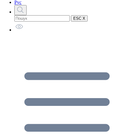
Рус
ESC X