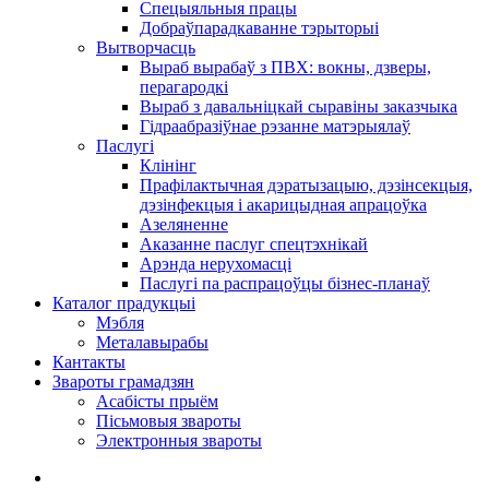
Спецыяльныя працы
Добраўпарадкаванне тэрыторыі
Вытворчасць
Выраб вырабаў з ПВХ: вокны, дзверы,
перагародкі
Выраб з давальніцкай сыравіны заказчыка
Гідраабразіўнае рэзанне матэрыялаў
Паслугі
Клінінг
Прафілактычная дэратызацыю, дэзiнсекцыя,
дэзінфекцыя і акарицыдная апрацоўка
Азеляненне
Аказанне паслуг спецтэхнікай
Арэнда нерухомасці
Паслугі па распрацоўцы бізнес-планаў
Каталог прадукцыі
Мэбля
Металавырабы
Кантакты
Звароты грамадзян
Асабісты прыём
Пісьмовыя звароты
Электронныя звароты