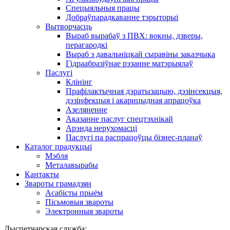
Спецыяльныя працы
Добраўпарадкаванне тэрыторыі
Вытворчасць
Выраб вырабаў з ПВХ: вокны, дзверы,
перагародкі
Выраб з давальніцкай сыравіны заказчыка
Гідраабразіўнае рэзанне матэрыялаў
Паслугі
Клінінг
Прафілактычная дэратызацыю, дэзiнсекцыя,
дэзінфекцыя і акарицыдная апрацоўка
Азеляненне
Аказанне паслуг спецтэхнікай
Арэнда нерухомасці
Паслугі па распрацоўцы бізнес-планаў
Каталог прадукцыі
Мэбля
Металавырабы
Кантакты
Звароты грамадзян
Асабісты прыём
Пісьмовыя звароты
Электронныя звароты
Дыспетчарская служба: