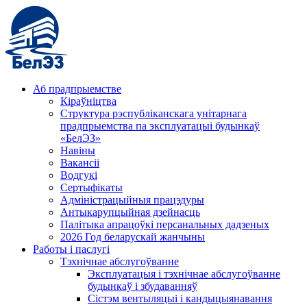
Аб прадпрыемстве
Кіраўніцтва
Структура рэспубліканскага унітарнага
прадпрыемства па эксплуатацыі будынкаў
«БелЭЗ»
Навіны
Вакансіі
Водгукі
Сертыфікаты
Адміністрацыйныя працэдуры
Антыкарупцыйная дзейнасць
Палітыка апрацоўкі персанальных дадзеных
2026 Год беларускай жанчыны
Работы і паслугі
Тэхнічнае абслугоўванне
Эксплуатацыя і тэхнічнае абслугоўванне
будынкаў і збудаванняў
Сістэм вентыляцыі і кандыцыянавання