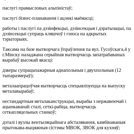
паслугі прамысловых альпіністаў;
паслугі бізнес-планавання і ацэнкі маёмасці;
работы і паслугі па дэзінфекцыі, дэзінсекцыя і дэратызацыі, па
дэзінсекцыі супраць кляшчоў і гнюса на адкрытых
тэрыторыях.
Таксама на базе вытворчага ўпраўлення па вул. Гусоўскага,4 у
г.Мінску наладжана серыйная вытворчасць запатрабаваных
вырабаў высокай якасці:
дзверы супрацьпажарныя аднапольныя і двухпольныя (12
тыпаразмераў);
металаапрацоўчая вытворчасць спецыялізуецца на выпуску
металавырабаў;
нестандартныя металаканструкцыі, вырабы з нержавеючай і
ацынкаванай сталі, сеткі-рабіца, вытворчасць
сеткапляцельных станкоў;
дэталі і вузлы вентыляцыйнага абсталявання, камбінаваныя
прытокава-выцяжныя сістэмы МВОК, ЗВОК для кухняў;