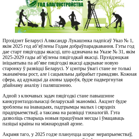
Прэзідэнт Беларусі Аляксандр Лукашэнка падпісаў Указ № 1,
якім 2025 год аб’яўлены Годам добраўпарадкавання. Гэты год
дае старт пяцігодцы якасці, што адзначана ва Указе № 31, якім
2025-2029 гады аб’яўлены пяцігодкай якасці. Прэзідэнцкая
ініцыятыва па аб’яве пяцігодкі якасці адкрывае новую
старонку ў развіцці Беларусі. У цэнтры ўвагі стане не толькі
эканамічны рост, але і сацыяльны дабрабыт грамадзян. Кожная
сфера, ад адукацыі да аховы здароўя, будзе падвергнутая
дбайнаму аналізу і паляпшэнню.
Адной з ключавых задач пяцігодкі стане павышэнне
канкурэнтаздольнасці беларускай эканомікі. Акцэнт будзе
зроблены на інавацыях, падтрымцы малых і сярэдніх
прадпрыемстваў, а таксама на развіцці тэхналогій. Гэта
дазволіць стварыць новыя працоўныя месцы і ўмацаваць
пазіцыі краіны на міжнароднай арэне.
Акрамя таго, у 2025 годзе плануецца шэраг мерапрыемстваў,