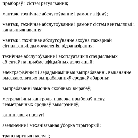
прыбораў і сістэм рэгулявання;
мантаж, тэхнічнае абслугоўванне і рамонт ліфтаў;
мантаж, тэхнічнае абслугоўванне і рамонт сістэм вентыляцыі і
кандыцыянавання;
мантаж і тэхнічнае абслугоўванне ахоўна-пажарнай
сігналізацыі, дымоудаленія, відэаназірання;
тэхнічнае абслугоўванне і эксплуатацыя спецыяльных
аб’ектаў па прыёме афіцыйных дэлегацый;
электрафізічныя і аэрадынамічныя выпрабаванні, выкананне
высакавольтных выпрабаванняў сродкаў абароны;
выпрабаванні замочна-скобяных вырабаў;
метралагічны кантроль, паверка прыбораў ціску,
геаметрычных сродкаў вымярэнняў;
клінінгавыя паслугі;
азеляненне і механізаваная ўборка тэрыторый;
транспартныя паслугі;