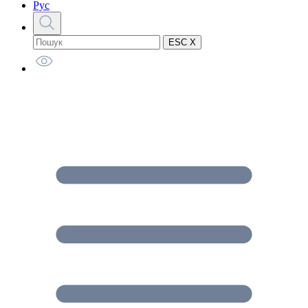
Рус
ESC X