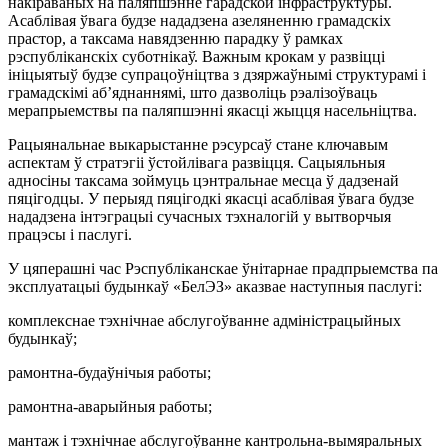
накіраваных на паляпшэнне гарадской інфраструктуры.
Асаблівая ўвага будзе нададзена азеляненню грамадскіх
прастор, а таксама навядзенню парадку ў рамках
рэспубліканскіх суботнікаў. Важным крокам у развіцці
ініцыятыў будзе супрацоўніцтва з дзяржаўнымі структурамі і
грамадскімі аб’яднаннямі, што дазволіць рэалізоўваць
мерапрыемствы па паляпшэнні якасці жыцця насельніцтва.
Рацыянальнае выкарыстанне рэсурсаў стане ключавым
аспектам ў стратэгіі ўстойлівага развіцця. Сацыяльныя
адносіны таксама зоймуць цэнтральнае месца ў дадзенай
пяцігодцы. У перыяд пяцігодкі якасці асаблівая ўвага будзе
нададзена інтэграцыі сучасных тэхналогій у вытворчыя
працэсы і паслугі.
У цяперашні час Рэспубліканскае ўнітарнае прадпрыемства па
эксплуатацыі будынкаў «БелЭЗ» аказвае наступныя паслугі:
комплекснае тэхнічнае абслугоўванне адміністрацыйных
будынкаў;
рамонтна-будаўнічыя работы;
рамонтна-аварыйныя работы;
мантаж і тэхнічнае абслугоўванне кантрольна-вымяральных