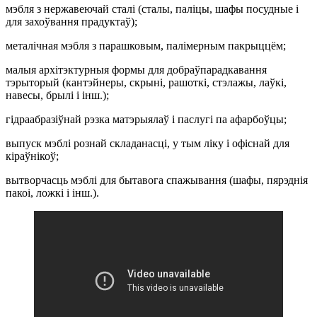
мэбля з нержавеючай сталі (сталы, паліцы, шафы посудные і
для захоўвання прадуктаў);
металічная мэбля з парашковым, палімерным пакрыццём;
малыя архітэктурныя формы для добраўпарадкавання
тэрыторый (кантэйнеры, скрыні, рашоткі, стэлажы, лаўкі,
навесы, брылі і інш.);
гідраабразіўнай рэзка матэрыялаў і паслугі па афарбоўцы;
выпуск мэблі рознай складанасці, у тым ліку і офіснай для
кіраўнікоў;
вытворчасць мэблі для бытавога спажывання (шафы, пярэднія
пакоі, ложкі і інш.).