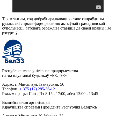
Такім чынам, год добраўпарадкавання стане сапраўдным
рухам, які спрыяе фарміраванню актыўнай грамадзянскай
супольнасці, гатовага беражліва ставіцца да сваёй краіны і яе
рэсурсаў.
Рэспубліканскае ўнітарнае прадпрыемства
па эксплуатацыі будынкаў «БЕЛЭЗ»
Адрас: г. Мінск, вул. Іванаўская, 56
Тэлефон:
+ 375 (17) 285-36-12
Рэжым працы: Пан - Пт 8:15 - 17:00, абед 13:00 - 13:45
Вышэйстаячая арганізацыя -
Кіраўніцтва справамі Прэзідэнта Рэспублікі Беларусь
Адрас: г. Мінск, вул. К. Маркса, 38