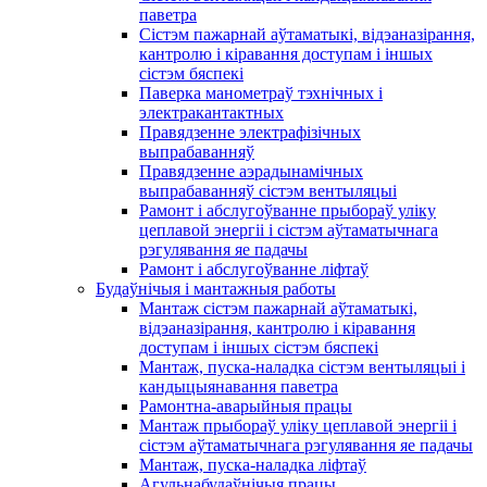
паветра
Сістэм пажарнай аўтаматыкі, відэаназірання,
кантролю і кіравання доступам і іншых
сістэм бяспекі
Паверка манометраў тэхнічных і
электракантактных
Правядзенне электрафізічных
выпрабаванняў
Правядзенне аэрадынамічных
выпрабаванняў сістэм вентыляцыі
Рамонт і абслугоўванне прыбораў уліку
цеплавой энергіі і сістэм аўтаматычнага
рэгулявання яе падачы
Рамонт і абслугоўванне ліфтаў
Будаўнічыя і мантажныя работы
Мантаж сістэм пажарнай аўтаматыкі,
відэаназірання, кантролю і кіравання
доступам і іншых сістэм бяспекі
Мантаж, пуска-наладка сістэм вентыляцыі і
кандыцыянавання паветра
Рамонтна-аварыйныя працы
Мантаж прыбораў уліку цеплавой энергіі і
сістэм аўтаматычнага рэгулявання яе падачы
Мантаж, пуска-наладка ліфтаў
Агульнабудаўнічыя працы