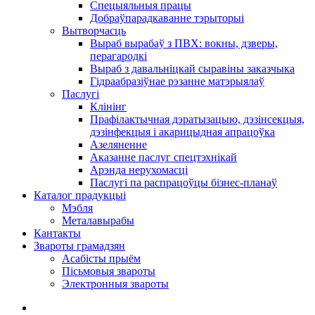
Спецыяльныя працы
Добраўпарадкаванне тэрыторыі
Вытворчасць
Выраб вырабаў з ПВХ: вокны, дзверы,
перагародкі
Выраб з давальніцкай сыравіны заказчыка
Гідраабразіўнае рэзанне матэрыялаў
Паслугі
Клінінг
Прафілактычная дэратызацыю, дэзiнсекцыя,
дэзінфекцыя і акарицыдная апрацоўка
Азеляненне
Аказанне паслуг спецтэхнікай
Арэнда нерухомасці
Паслугі па распрацоўцы бізнес-планаў
Каталог прадукцыі
Мэбля
Металавырабы
Кантакты
Звароты грамадзян
Асабісты прыём
Пісьмовыя звароты
Электронныя звароты