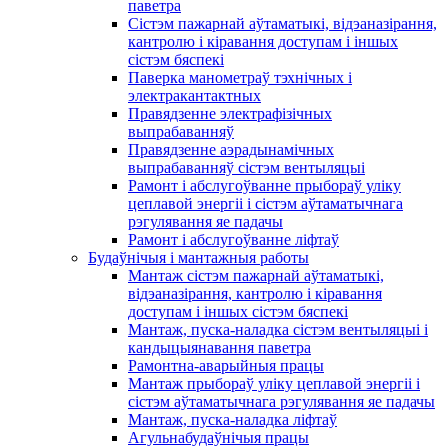
паветра
Сістэм пажарнай аўтаматыкі, відэаназірання,
кантролю і кіравання доступам і іншых
сістэм бяспекі
Паверка манометраў тэхнічных і
электракантактных
Правядзенне электрафізічных
выпрабаванняў
Правядзенне аэрадынамічных
выпрабаванняў сістэм вентыляцыі
Рамонт і абслугоўванне прыбораў уліку
цеплавой энергіі і сістэм аўтаматычнага
рэгулявання яе падачы
Рамонт і абслугоўванне ліфтаў
Будаўнічыя і мантажныя работы
Мантаж сістэм пажарнай аўтаматыкі,
відэаназірання, кантролю і кіравання
доступам і іншых сістэм бяспекі
Мантаж, пуска-наладка сістэм вентыляцыі і
кандыцыянавання паветра
Рамонтна-аварыйныя працы
Мантаж прыбораў уліку цеплавой энергіі і
сістэм аўтаматычнага рэгулявання яе падачы
Мантаж, пуска-наладка ліфтаў
Агульнабудаўнічыя працы