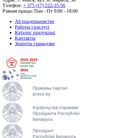
Тэлефон:
+ 375 (17) 222-35-56
Рэжым працы: Пан - Пт 9:00 - 18:00
Аб прадпрыемстве
Работы і паслугі
Каталог прадукцыі
Кантакты
Звароты грамадзян