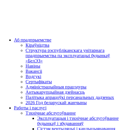
Аб прадпрыемстве
Кіраўніцтва
Структура рэспубліканскага унітарнага
прадпрыемства па эксплуатацыі будынкаў
«БелЭЗ»
Навіны
Вакансіі
Водгукі
Сертыфікаты
Адміністрацыйныя працэдуры
Антыкарупцыйная дзейнасць
Палітыка апрацоўкі персанальных дадзеных
2026 Год беларускай жанчыны
Работы і паслугі
Тэхнічнае абслугоўванне
Эксплуатацыя і тэхнічнае абслугоўванне
будынкаў і збудаванняў
Сістэм вентыляцыі і кандыцыянавання