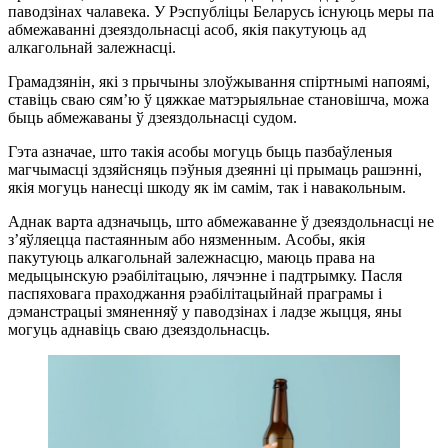
паводзінах чалавека. У Рэспубліцы Беларусь існуюць меры па
абмежаванні дзеяздольнасці асоб, якія пакутуюць ад
алкагольнай залежнасці.
Грамадзянін, які з прычыны злоўжывання спіртнымі напоямі,
ставіць сваю сям’ю ў цяжкае матэрыяльнае становішча, можа
быць абмежаваны ў дзеяздольнасці судом.
Гэта азначае, што такія асобы могуць быць пазбаўленыя
магчымасці здзяйсняць пэўныя дзеянні ці прымаць рашэнні,
якія могуць нанесці шкоду як ім самім, так і навакольным.
Аднак варта адзначыць, што абмежаванне ў дзеяздольнасці не
з’яўляецца пастаянным або нязменным. Асобы, якія
пакутуюць алкагольнай залежнасцю, маюць права на
медыцынскую рэабілітацыю, лячэнне і падтрымку. Пасля
паспяховага праходжання рэабілітацыйнай праграмы і
дэманстрацыі змяненняў у паводзінах і ладзе жыцця, яны
могуць аднавіць сваю дзеяздольнасць.