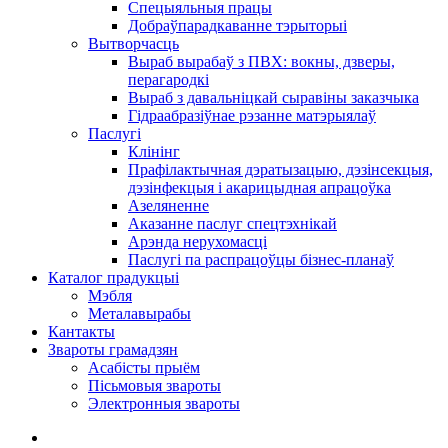
Спецыяльныя працы
Добраўпарадкаванне тэрыторыі
Вытворчасць
Выраб вырабаў з ПВХ: вокны, дзверы,
перагародкі
Выраб з давальніцкай сыравіны заказчыка
Гідраабразіўнае рэзанне матэрыялаў
Паслугі
Клінінг
Прафілактычная дэратызацыю, дэзiнсекцыя,
дэзінфекцыя і акарицыдная апрацоўка
Азеляненне
Аказанне паслуг спецтэхнікай
Арэнда нерухомасці
Паслугі па распрацоўцы бізнес-планаў
Каталог прадукцыі
Мэбля
Металавырабы
Кантакты
Звароты грамадзян
Асабісты прыём
Пісьмовыя звароты
Электронныя звароты