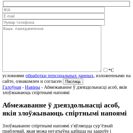
*С
условиями
обработки персональных данных
, изложенными на
сайте, ознакомлен и согласен
Галоўная
-
Навіны
-
Абмежаванне ў дзеяздольнасці асоб, якія
злоўжываюць спіртнымі напоямі
Абмежаванне ў дзеяздольнасці асоб,
якія злоўжываюць спіртнымі напоямі
Злоўжыванне спіртнымі напоямі з’яўляецца сур’ёзнай
праблемай, якая можа негатыўна адбіцца на здароўе і