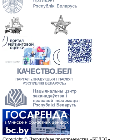
Copyright © Дзяржаўнае прадпрыемства «БЕЛЭЗ»