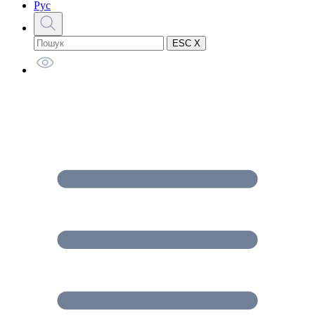
Рус
ESC X