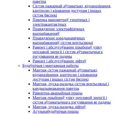
паветра
Сістэм пажарнай аўтаматыкі, відэаназірання,
кантролю і кіравання доступам і іншых
сістэм бяспекі
Паверка манометраў тэхнічных і
электракантактных
Правядзенне электрафізічных
выпрабаванняў
Правядзенне аэрадынамічных
выпрабаванняў сістэм вентыляцыі
Рамонт і абслугоўванне прыбораў уліку
цеплавой энергіі і сістэм аўтаматычнага
рэгулявання яе падачы
Рамонт і абслугоўванне ліфтаў
Будаўнічыя і мантажныя работы
Мантаж сістэм пажарнай аўтаматыкі,
відэаназірання, кантролю і кіравання
доступам і іншых сістэм бяспекі
Мантаж, пуска-наладка сістэм вентыляцыі і
кандыцыянавання паветра
Рамонтна-аварыйныя працы
Мантаж прыбораў уліку цеплавой энергіі і
сістэм аўтаматычнага рэгулявання яе падачы
Мантаж, пуска-наладка ліфтаў
Агульнабудаўнічыя працы