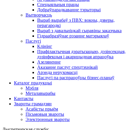
Спецыяльныя працы
Добраўпарадкаванне тэрыторыі
Вытворчасць
Выраб вырабаў з ПВХ: вокны, дзверы,
перагародкі
Выраб з давальніцкай сыравіны заказчыка
Гідраабразіўнае рэзанне матэрыялаў
Паслугі
Клінінг
Прафілактычная дэратызацыю, дэзiнсекцыя,
дэзінфекцыя і акарицыдная апрацоўка
Азеляненне
Аказанне паслуг спецтэхнікай
Арэнда нерухомасці
Паслугі па распрацоўцы бізнес-планаў
Каталог прадукцыі
Мэбля
Металавырабы
Кантакты
Звароты грамадзян
Асабісты прыём
Пісьмовыя звароты
Электронныя звароты
Дыспетчарская служба: