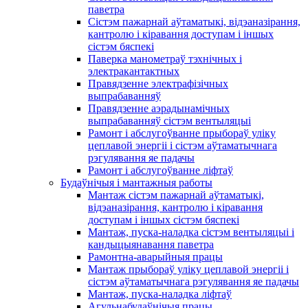
паветра
Сістэм пажарнай аўтаматыкі, відэаназірання,
кантролю і кіравання доступам і іншых
сістэм бяспекі
Паверка манометраў тэхнічных і
электракантактных
Правядзенне электрафізічных
выпрабаванняў
Правядзенне аэрадынамічных
выпрабаванняў сістэм вентыляцыі
Рамонт і абслугоўванне прыбораў уліку
цеплавой энергіі і сістэм аўтаматычнага
рэгулявання яе падачы
Рамонт і абслугоўванне ліфтаў
Будаўнічыя і мантажныя работы
Мантаж сістэм пажарнай аўтаматыкі,
відэаназірання, кантролю і кіравання
доступам і іншых сістэм бяспекі
Мантаж, пуска-наладка сістэм вентыляцыі і
кандыцыянавання паветра
Рамонтна-аварыйныя працы
Мантаж прыбораў уліку цеплавой энергіі і
сістэм аўтаматычнага рэгулявання яе падачы
Мантаж, пуска-наладка ліфтаў
Агульнабудаўнічыя працы