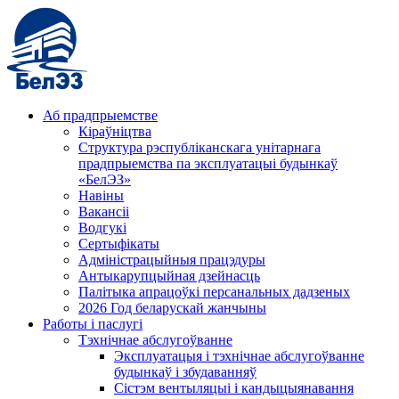
Аб прадпрыемстве
Кіраўніцтва
Структура рэспубліканскага унітарнага
прадпрыемства па эксплуатацыі будынкаў
«БелЭЗ»
Навіны
Вакансіі
Водгукі
Сертыфікаты
Адміністрацыйныя працэдуры
Антыкарупцыйная дзейнасць
Палітыка апрацоўкі персанальных дадзеных
2026 Год беларускай жанчыны
Работы і паслугі
Тэхнічнае абслугоўванне
Эксплуатацыя і тэхнічнае абслугоўванне
будынкаў і збудаванняў
Сістэм вентыляцыі і кандыцыянавання