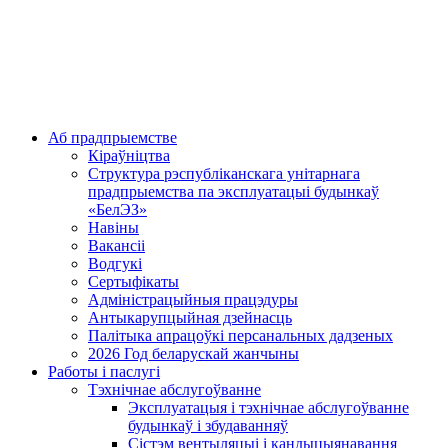
Аб прадпрыемстве
Кіраўніцтва
Структура рэспубліканскага унітарнага
прадпрыемства па эксплуатацыі будынкаў
«БелЭЗ»
Навіны
Вакансіі
Водгукі
Сертыфікаты
Адміністрацыйныя працэдуры
Антыкарупцыйная дзейнасць
Палітыка апрацоўкі персанальных дадзеных
2026 Год беларускай жанчыны
Работы і паслугі
Тэхнічнае абслугоўванне
Эксплуатацыя і тэхнічнае абслугоўванне
будынкаў і збудаванняў
Сістэм вентыляцыі і кандыцыянавання