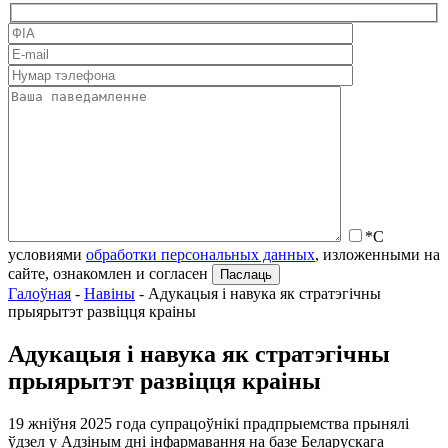
*С
условиями
обработки персональных данных
, изложенными на
сайте, ознакомлен и согласен
Галоўная
-
Навіны
-
Адукацыя і навука як стратэгічны
прыярытэт развіцця краіны
Адукацыя і навука як стратэгічны
прыярытэт развіцця краіны
19 жніўня 2025 года супрацоўнікі прадпрыемства прынялі
ўдзел у Адзіным дні інфармавання на базе Беларускага