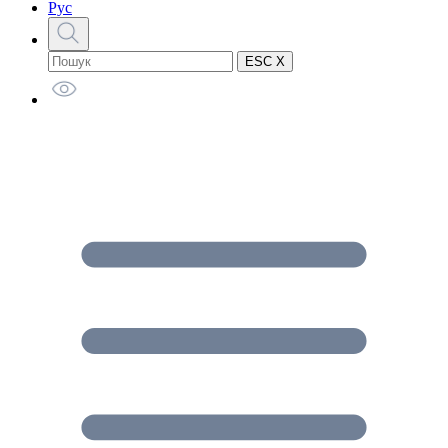
Рус
ESC X