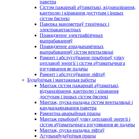
паветра
Сістэм пажарнай аўтаматыкі, відэаназірання,
кантролю і кіравання доступам і іншых
сістэм бяспекі
Паверка манометраў тэхнічных і
электракантактных
Правядзенне электрафізічных
выпрабаванняў
Правядзенне аэрадынамічных
выпрабаванняў сістэм вентыляцыі
Рамонт і абслугоўванне прыбораў уліку
цеплавой энергіі і сістэм аўтаматычнага
рэгулявання яе падачы
Рамонт і абслугоўванне ліфтаў
Будаўнічыя і мантажныя работы
Мантаж сістэм пажарнай аўтаматыкі,
відэаназірання, кантролю і кіравання
доступам і іншых сістэм бяспекі
Мантаж, пуска-наладка сістэм вентыляцыі і
кандыцыянавання паветра
Рамонтна-аварыйныя працы
Мантаж прыбораў уліку цеплавой энергіі і
сістэм аўтаматычнага рэгулявання яе падачы
Мантаж, пуска-наладка ліфтаў
Агульнабудаўнічыя працы