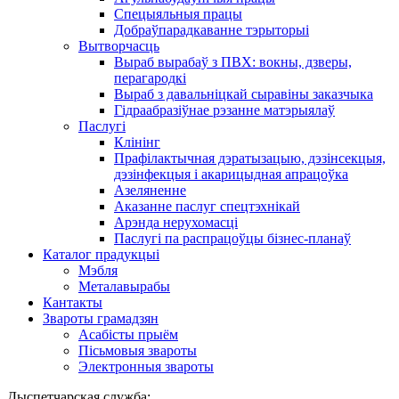
Спецыяльныя працы
Добраўпарадкаванне тэрыторыі
Вытворчасць
Выраб вырабаў з ПВХ: вокны, дзверы,
перагародкі
Выраб з давальніцкай сыравіны заказчыка
Гідраабразіўнае рэзанне матэрыялаў
Паслугі
Клінінг
Прафілактычная дэратызацыю, дэзiнсекцыя,
дэзінфекцыя і акарицыдная апрацоўка
Азеляненне
Аказанне паслуг спецтэхнікай
Арэнда нерухомасці
Паслугі па распрацоўцы бізнес-планаў
Каталог прадукцыі
Мэбля
Металавырабы
Кантакты
Звароты грамадзян
Асабісты прыём
Пісьмовыя звароты
Электронныя звароты
Дыспетчарская служба: