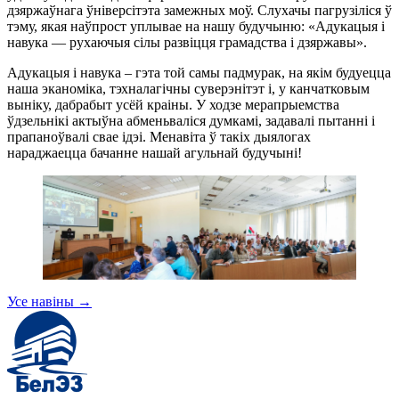
дзяржаўнага ўніверсітэта замежных моў. Слухачы пагрузіліся ў
тэму, якая наўпрост уплывае на нашу будучыню: «Адукацыя і
навука — рухаючыя сілы развіцця грамадства і дзяржавы».
Адукацыя і навука – гэта той самы падмурак, на якім будуецца
наша эканоміка, тэхналагічны суверэнітэт і, у канчатковым
выніку, дабрабыт усёй краіны. У ходзе мерапрыемства
ўдзельнікі актыўна абменьваліся думкамі, задавалі пытанні і
прапаноўвалі свае ідэі. Менавіта ў такіх дыялогах
нараджаецца бачанне нашай агульнай будучыні!
Усе навіны
→