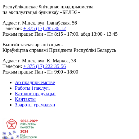
Рэспубліканскае ўнітарнае прадпрыемства
па эксплуатацыі будынкаў «БЕЛЭЗ»
Адрас: г. Мінск, вул. Іванаўская, 56
Тэлефон:
+ 375 (17) 285-36-12
Рэжым працы: Пан - Пт 8:15 - 17:00, абед 13:00 - 13:45
Вышэйстаячая арганізацыя -
Кіраўніцтва справамі Прэзідэнта Рэспублікі Беларусь
Адрас: г. Мінск, вул. К. Маркса, 38
Тэлефон:
+ 375 (17) 222-35-56
Рэжым працы: Пан - Пт 9:00 - 18:00
Аб прадпрыемстве
Работы і паслугі
Каталог прадукцыі
Кантакты
Звароты грамадзян