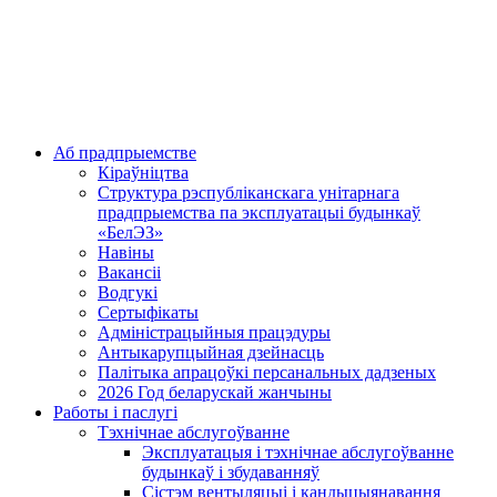
Аб прадпрыемстве
Кіраўніцтва
Структура рэспубліканскага унітарнага
прадпрыемства па эксплуатацыі будынкаў
«БелЭЗ»
Навіны
Вакансіі
Водгукі
Сертыфікаты
Адміністрацыйныя працэдуры
Антыкарупцыйная дзейнасць
Палітыка апрацоўкі персанальных дадзеных
2026 Год беларускай жанчыны
Работы і паслугі
Тэхнічнае абслугоўванне
Эксплуатацыя і тэхнічнае абслугоўванне
будынкаў і збудаванняў
Сістэм вентыляцыі і кандыцыянавання