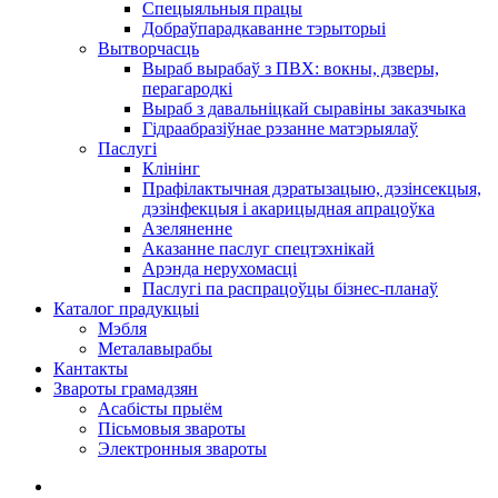
Спецыяльныя працы
Добраўпарадкаванне тэрыторыі
Вытворчасць
Выраб вырабаў з ПВХ: вокны, дзверы,
перагародкі
Выраб з давальніцкай сыравіны заказчыка
Гідраабразіўнае рэзанне матэрыялаў
Паслугі
Клінінг
Прафілактычная дэратызацыю, дэзiнсекцыя,
дэзінфекцыя і акарицыдная апрацоўка
Азеляненне
Аказанне паслуг спецтэхнікай
Арэнда нерухомасці
Паслугі па распрацоўцы бізнес-планаў
Каталог прадукцыі
Мэбля
Металавырабы
Кантакты
Звароты грамадзян
Асабісты прыём
Пісьмовыя звароты
Электронныя звароты