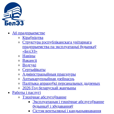
Аб прадпрыемстве
Кіраўніцтва
Структура рэспубліканскага унітарнага
прадпрыемства па эксплуатацыі будынкаў
«БелЭЗ»
Навіны
Вакансіі
Водгукі
Сертыфікаты
Адміністрацыйныя працэдуры
Антыкарупцыйная дзейнасць
Палітыка апрацоўкі персанальных дадзеных
2026 Год беларускай жанчыны
Работы і паслугі
Тэхнічнае абслугоўванне
Эксплуатацыя і тэхнічнае абслугоўванне
будынкаў і збудаванняў
Сістэм вентыляцыі і кандыцыянавання