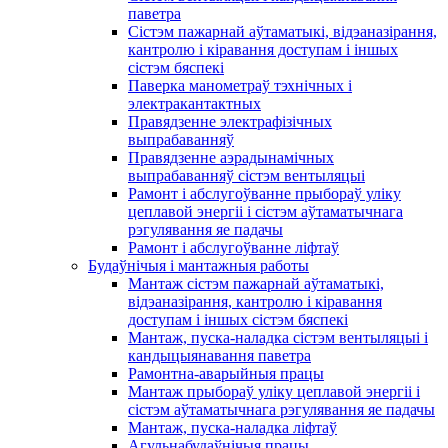
паветра
Сістэм пажарнай аўтаматыкі, відэаназірання,
кантролю і кіравання доступам і іншых
сістэм бяспекі
Паверка манометраў тэхнічных і
электракантактных
Правядзенне электрафізічных
выпрабаванняў
Правядзенне аэрадынамічных
выпрабаванняў сістэм вентыляцыі
Рамонт і абслугоўванне прыбораў уліку
цеплавой энергіі і сістэм аўтаматычнага
рэгулявання яе падачы
Рамонт і абслугоўванне ліфтаў
Будаўнічыя і мантажныя работы
Мантаж сістэм пажарнай аўтаматыкі,
відэаназірання, кантролю і кіравання
доступам і іншых сістэм бяспекі
Мантаж, пуска-наладка сістэм вентыляцыі і
кандыцыянавання паветра
Рамонтна-аварыйныя працы
Мантаж прыбораў уліку цеплавой энергіі і
сістэм аўтаматычнага рэгулявання яе падачы
Мантаж, пуска-наладка ліфтаў
Агульнабудаўнічыя працы