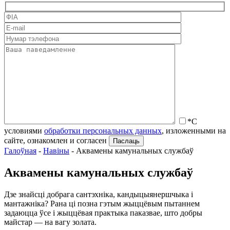
*С
условиями
обработки персональных данных
, изложенными на
сайте, ознакомлен и согласен
Галоўная
-
Навіны
-
Аквамены камунальных службаў
Аквамены камунальных службаў
Дзе знайсці добрага сантэхніка, кандыцыянершчыка і
мантажніка? Рана ці позна гэтым жыццёвым пытаннем
задаюцца ўсе і жыццёвая практыка паказвае, што добры
майстар — на вагу золата.