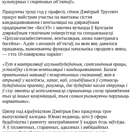
культурных і спартовых аб’ектаў».
Працуючы трэці год у прафесіі, сёння Дзмітрый Трусевіч
працуе майстрам участка па мантажы сістэм
кандыцыянавання і вентыляцыі на дзяржаўным
прадпрыемстве «БелЭЗ» і завочна вучыцца ў Брэсцкім
дзяржаўным тэхнічным універсітэце па спецыяльнасці
«Цеплагазазабеспячэнне, вентыляцыя, ахова паветранага
басейна». Адзін з апошніх аб’ектаў, на якім яму давялося
працаваць, выконваючы функцыі начальніка сярэдняга звяна,
— гэта 10-павярховы паркінг:
«Тут я кантраляваў агульнабудаўнічыя, сантэхнічныя працы,
усталёўку сістэм вентыляцыі і кандыцыянаванні. Балазе
практычных навыкаў і тэарэтычных спазнанняў, якія я
атрымаў у каледжы, хапае, каб, углыбіўшыся ў сутнасць
будаўнічага праекту, разумець, дзе будаўнікі часам хітруюць і
ў сілу ляноты ці непісьменнасці спрашчаюць схему правядзення
тых ці іншых камунікацый, тым самым рызыкуючы парушыць
нарматывы».
Цяпер пад кіраўніцтвам Дзмітрыя ўжо працуюць трое
выпускнікоў каледжа. Юнакі ведаюць, што ў сферы
будаўніцтва і рамонту запатрабаванне ў кадрах ёсць заўсёды.
А ў пісьменных, старанных, адказных і амбіцыйных