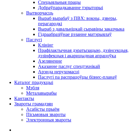
Спецыяльныя працы
Добраўпарадкаванне тэрыторыі
Вытворчасць
Выраб вырабаў з ПВХ: вокны, дзверы,
перагародкі
Выраб з давальніцкай сыравіны заказчыка
Гідраабразіўнае рэзанне матэрыялаў
Паслугі
Клінінг
Прафілактычная дэратызацыю, дэзiнсекцыя,
дэзінфекцыя і акарицыдная апрацоўка
Азеляненне
Аказанне паслуг спецтэхнікай
Арэнда нерухомасці
Паслугі па распрацоўцы бізнес-планаў
Каталог прадукцыі
Мэбля
Металавырабы
Кантакты
Звароты грамадзян
Асабісты прыём
Пісьмовыя звароты
Электронныя звароты