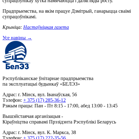
супрацоўнікаў хутка намячаюцца і далягляды росту.
Прадпрыемства, на якім працуе Дзмітрый, ганарыцца сваімі
супрацоўнікамі.
Крыніца:
Настаўнiцкая газета
Усе навіны
→
Рэспубліканскае ўнітарнае прадпрыемства
па эксплуатацыі будынкаў «БЕЛЭЗ»
Адрас: г. Мінск, вул. Іванаўская, 56
Тэлефон:
+ 375 (17) 285-36-12
Рэжым працы: Пан - Пт 8:15 - 17:00, абед 13:00 - 13:45
Вышэйстаячая арганізацыя -
Кіраўніцтва справамі Прэзідэнта Рэспублікі Беларусь
Адрас: г. Мінск, вул. К. Маркса, 38
Тэлефон:
+ 375 (17) 222-35-56