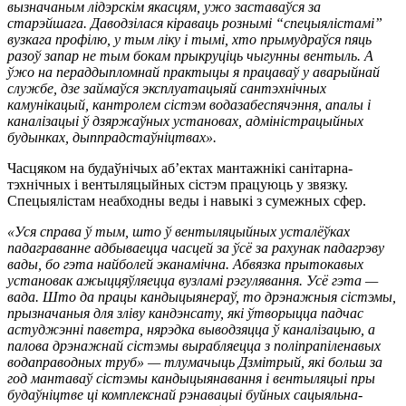
вызначаным лідэрскім якасцям, ужо заставаўся за
старэйшага. Даводзілася кіраваць рознымі “спецыялістамі”
вузкага профілю, у тым ліку і тымі, хто прымудраўся пяць
разоў запар не тым бокам прыкруціць чыгунны вентыль. А
ўжо на пераддыпломнай практыцы я працаваў у аварыйнай
службе, дзе займаўся эксплуатацыяй сантэхнічных
камунікацый, кантролем сістэм водазабеспячэння, апалы і
каналізацыі ў дзяржаўных установах, адміністрацыйных
будынках, дыппрадстаўніцтвах».
Часцяком на будаўнічых аб’ектах мантажнікі санітарна-
тэхнічных і вентыляцыйных сістэм працуюць у звязку.
Спецыялістам неабходны веды і навыкі з сумежных сфер.
«Уся справа ў тым, што ў вентыляцыйных усталёўках
падаграванне адбываецца часцей за ўсё за рахунак падагрэву
вады, бо гэта найболей эканамічна. Абвязка прытокавых
установак ажыццяўляецца вузламі рэгулявання. Усё гэта —
вада. Што да працы кандыцыянераў, то дрэнажныя сістэмы,
прызначаныя для зліву кандэнсату, які ўтворыцца падчас
астуджэнні паветра, нярэдка выводзяцца ў каналізацыю, а
палова дрэнажнай сістэмы вырабляецца з поліпрапіленавых
водаправодных труб» — тлумачыць Дзмітрый, які больш за
год мантаваў сістэмы кандыцыянавання і вентыляцыі пры
будаўніцтве ці комплекснай рэнавацыі буйных сацыяльна-