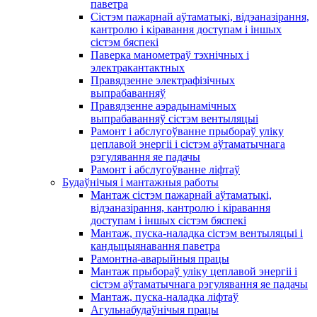
паветра
Сістэм пажарнай аўтаматыкі, відэаназірання,
кантролю і кіравання доступам і іншых
сістэм бяспекі
Паверка манометраў тэхнічных і
электракантактных
Правядзенне электрафізічных
выпрабаванняў
Правядзенне аэрадынамічных
выпрабаванняў сістэм вентыляцыі
Рамонт і абслугоўванне прыбораў уліку
цеплавой энергіі і сістэм аўтаматычнага
рэгулявання яе падачы
Рамонт і абслугоўванне ліфтаў
Будаўнічыя і мантажныя работы
Мантаж сістэм пажарнай аўтаматыкі,
відэаназірання, кантролю і кіравання
доступам і іншых сістэм бяспекі
Мантаж, пуска-наладка сістэм вентыляцыі і
кандыцыянавання паветра
Рамонтна-аварыйныя працы
Мантаж прыбораў уліку цеплавой энергіі і
сістэм аўтаматычнага рэгулявання яе падачы
Мантаж, пуска-наладка ліфтаў
Агульнабудаўнічыя працы