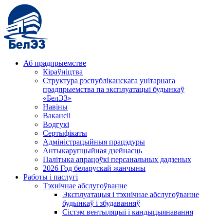
Аб прадпрыемстве
Кіраўніцтва
Структура рэспубліканскага унітарнага
прадпрыемства па эксплуатацыі будынкаў
«БелЭЗ»
Навіны
Вакансіі
Водгукі
Сертыфікаты
Адміністрацыйныя працэдуры
Антыкарупцыйная дзейнасць
Палітыка апрацоўкі персанальных дадзеных
2026 Год беларускай жанчыны
Работы і паслугі
Тэхнічнае абслугоўванне
Эксплуатацыя і тэхнічнае абслугоўванне
будынкаў і збудаванняў
Сістэм вентыляцыі і кандыцыянавання