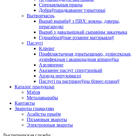
Спецыяльныя працы
Добраўпарадкаванне тэрыторыі
Вытворчасць
Выраб вырабаў з ПВХ: вокны, дзверы,
перагародкі
Выраб з давальніцкай сыравіны заказчыка
Гідраабразіўнае рэзанне матэрыялаў
Паслугі
Клінінг
Прафілактычная дэратызацыю, дэзiнсекцыя,
дэзінфекцыя і акарицыдная апрацоўка
Азеляненне
Аказанне паслуг спецтэхнікай
Арэнда нерухомасці
Паслугі па распрацоўцы бізнес-планаў
Каталог прадукцыі
Мэбля
Металавырабы
Кантакты
Звароты грамадзян
Асабісты прыём
Пісьмовыя звароты
Электронныя звароты
Дыспетчарская служба: