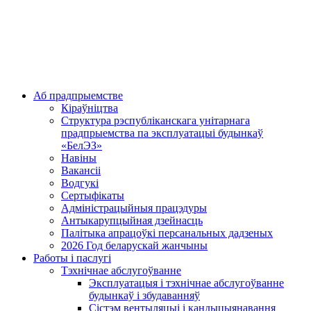
Аб прадпрыемстве
Кіраўніцтва
Структура рэспубліканскага унітарнага
прадпрыемства па эксплуатацыі будынкаў
«БелЭЗ»
Навіны
Вакансіі
Водгукі
Сертыфікаты
Адміністрацыйныя працэдуры
Антыкарупцыйная дзейнасць
Палітыка апрацоўкі персанальных дадзеных
2026 Год беларускай жанчыны
Работы і паслугі
Тэхнічнае абслугоўванне
Эксплуатацыя і тэхнічнае абслугоўванне
будынкаў і збудаванняў
Сістэм вентыляцыі і кандыцыянавання