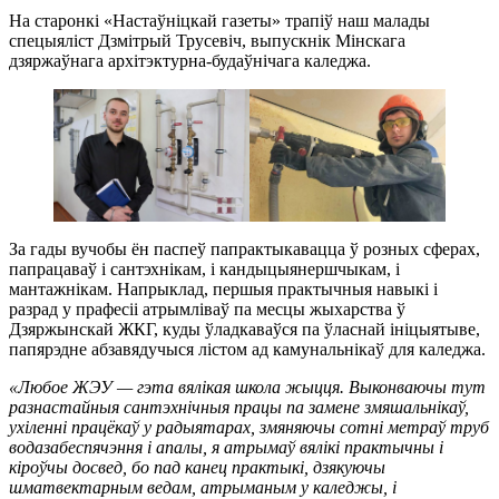
На старонкі «Настаўнiцкай газеты» трапіў наш малады
спецыяліст Дзмітрый Трусевіч, выпускнік Мінскага
дзяржаўнага архітэктурна-будаўнічага каледжа.
За гады вучобы ён паспеў папрактыкавацца ў розных сферах,
папрацаваў і сантэхнікам, і кандыцыянершчыкам, і
мантажнікам. Напрыклад, першыя практычныя навыкі і
разрад у прафесіі атрымліваў па месцы жыхарства ў
Дзяржынскай ЖКГ, куды ўладкаваўся па ўласнай ініцыятыве,
папярэдне абзавядучыся лістом ад камунальнікаў для каледжа.
«Любое ЖЭУ — гэта вялікая школа жыцця. Выконваючы тут
разнастайныя сантэхнічныя працы па замене змяшальнікаў,
ухіленні працёкаў у радыятарах, змяняючы сотні метраў труб
водазабеспячэння і апалы, я атрымаў вялікі практычны і
кіроўчы досвед, бо пад канец практыкі, дзякуючы
шматвектарным ведам, атрыманым у каледжы, і