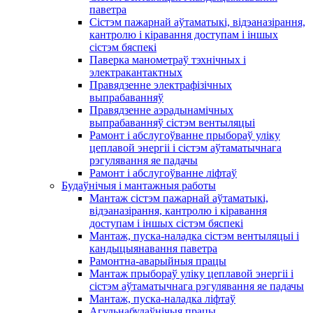
паветра
Сістэм пажарнай аўтаматыкі, відэаназірання,
кантролю і кіравання доступам і іншых
сістэм бяспекі
Паверка манометраў тэхнічных і
электракантактных
Правядзенне электрафізічных
выпрабаванняў
Правядзенне аэрадынамічных
выпрабаванняў сістэм вентыляцыі
Рамонт і абслугоўванне прыбораў уліку
цеплавой энергіі і сістэм аўтаматычнага
рэгулявання яе падачы
Рамонт і абслугоўванне ліфтаў
Будаўнічыя і мантажныя работы
Мантаж сістэм пажарнай аўтаматыкі,
відэаназірання, кантролю і кіравання
доступам і іншых сістэм бяспекі
Мантаж, пуска-наладка сістэм вентыляцыі і
кандыцыянавання паветра
Рамонтна-аварыйныя працы
Мантаж прыбораў уліку цеплавой энергіі і
сістэм аўтаматычнага рэгулявання яе падачы
Мантаж, пуска-наладка ліфтаў
Агульнабудаўнічыя працы