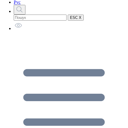
Рус
ESC X