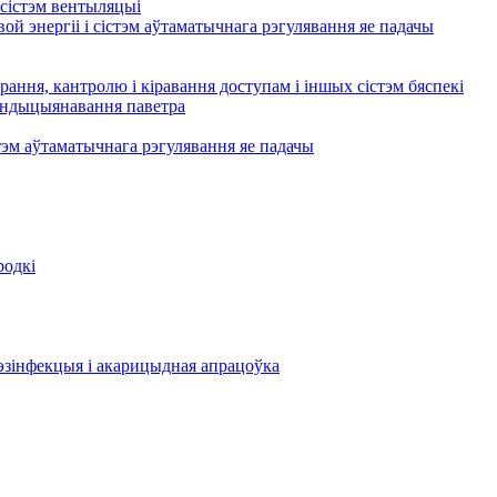
сістэм вентыляцыі
ой энергіі і сістэм аўтаматычнага рэгулявання яе падачы
рання, кантролю і кіравання доступам і іншых сістэм бяспекі
кандыцыянавання паветра
тэм аўтаматычнага рэгулявання яе падачы
родкі
эзінфекцыя і акарицыдная апрацоўка