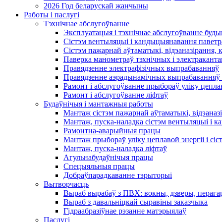
2026 Год беларускай жанчыны
Работы і паслугі
Тэхнічнае абслугоўванне
Эксплуатацыя і тэхнічнае абслугоўванне буды
Сістэм вентыляцыі і кандыцыянавання паветр
Сістэм пажарнай аўтаматыкі, відэаназірання, 
Паверка манометраў тэхнічных і электракант
Правядзенне электрафізічных выпрабаванняў
Правядзенне аэрадынамічных выпрабаванняў 
Рамонт і абслугоўванне прыбораў уліку цеплав
Рамонт і абслугоўванне ліфтаў
Будаўнічыя і мантажныя работы
Мантаж сістэм пажарнай аўтаматыкі, відэаназі
Мантаж, пуска-наладка сістэм вентыляцыі і 
Рамонтна-аварыйныя працы
Мантаж прыбораў уліку цеплавой энергіі і сіс
Мантаж, пуска-наладка ліфтаў
Агульнабудаўнічыя працы
Спецыяльныя працы
Добраўпарадкаванне тэрыторыі
Вытворчасць
Выраб вырабаў з ПВХ: вокны, дзверы, перага
Выраб з давальніцкай сыравіны заказчыка
Гідраабразіўнае рэзанне матэрыялаў
Паслугі