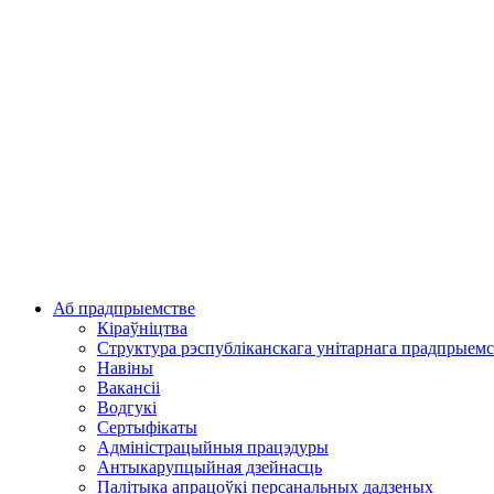
Аб прадпрыемстве
Кіраўніцтва
Структура рэспубліканскага унітарнага прадпрыемс
Навіны
Вакансіі
Водгукі
Сертыфікаты
Адміністрацыйныя працэдуры
Антыкарупцыйная дзейнасць
Палітыка апрацоўкі персанальных дадзеных