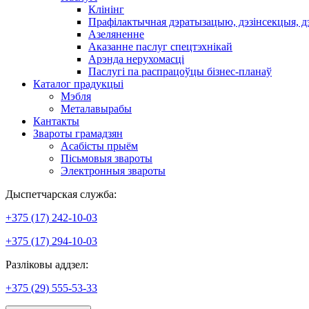
Клінінг
Прафілактычная дэратызацыю, дэзiнсекцыя, д
Азеляненне
Аказанне паслуг спецтэхнікай
Арэнда нерухомасці
Паслугі па распрацоўцы бізнес-планаў
Каталог прадукцыі
Мэбля
Металавырабы
Кантакты
Звароты грамадзян
Асабісты прыём
Пісьмовыя звароты
Электронныя звароты
Дыспетчарская служба:
+375 (17) 242-10-03
+375 (17) 294-10-03
Разліковы аддзел:
+375 (29) 555-53-33