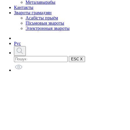
Металавырабы
Кантакты
Звароты грамадзян
Асабісты прыём
Пісьмовыя звароты
Электронныя звароты
Рус
ESC X