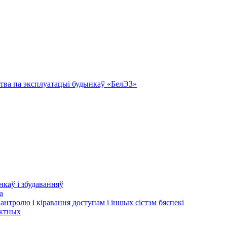
тва па эксплуатацыі будынкаў «БелЭЗ»
нкаў і збудаванняў
а
кантролю і кіравання доступам і іншых сістэм бяспекі
актных