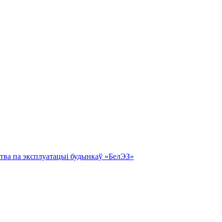
тва па эксплуатацыі будынкаў «БелЭЗ»