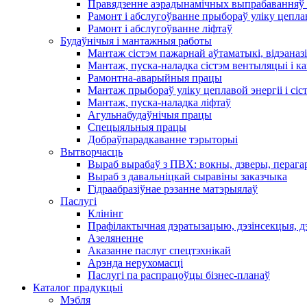
Правядзенне аэрадынамічных выпрабаванняў 
Рамонт і абслугоўванне прыбораў уліку цеплав
Рамонт і абслугоўванне ліфтаў
Будаўнічыя і мантажныя работы
Мантаж сістэм пажарнай аўтаматыкі, відэаназі
Мантаж, пуска-наладка сістэм вентыляцыі і 
Рамонтна-аварыйныя працы
Мантаж прыбораў уліку цеплавой энергіі і сіс
Мантаж, пуска-наладка ліфтаў
Агульнабудаўнічыя працы
Спецыяльныя працы
Добраўпарадкаванне тэрыторыі
Вытворчасць
Выраб вырабаў з ПВХ: вокны, дзверы, перага
Выраб з давальніцкай сыравіны заказчыка
Гідраабразіўнае рэзанне матэрыялаў
Паслугі
Клінінг
Прафілактычная дэратызацыю, дэзiнсекцыя, д
Азеляненне
Аказанне паслуг спецтэхнікай
Арэнда нерухомасці
Паслугі па распрацоўцы бізнес-планаў
Каталог прадукцыі
Мэбля