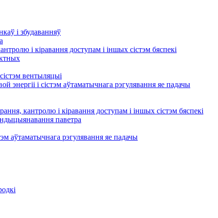
нкаў і збудаванняў
а
кантролю і кіравання доступам і іншых сістэм бяспекі
актных
сістэм вентыляцыі
ой энергіі і сістэм аўтаматычнага рэгулявання яе падачы
рання, кантролю і кіравання доступам і іншых сістэм бяспекі
кандыцыянавання паветра
тэм аўтаматычнага рэгулявання яе падачы
родкі