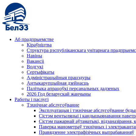
Аб прадпрыемстве
Кіраўніцтва
Структура рэспубліканскага унітарнага прадпрыемс
Навіны
Вакансіі
Водгукі
Сертыфікаты
Адміністрацыйныя працэдуры
Антыкарупцыйная дзейнасць
Палітыка апрацоўкі персанальных дадзеных
2026 Год беларускай жанчыны
Работы і паслугі
Тэхнічнае абслугоўванне
Эксплуатацыя і тэхнічнае абслугоўванне буды
Сістэм вентыляцыі і кандыцыянавання паветр
Сістэм пажарнай аўтаматыкі, відэаназірання, 
Паверка манометраў тэхнічных і электракант
Правядзенне электрафізічных выпрабаванняў