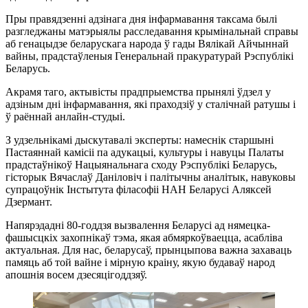
Пры правядзенні адзінага дня інфармавання таксама былі
разгледжаны матэрыялы расследавання крымінальнай справы
аб генацыдзе беларускага народа ў гады Вялікай Айчыннай
вайны, прадстаўленыя Генеральнай пракуратурай Рэспублікі
Беларусь.
Акрамя таго, актывісты прадпрыемства прынялі ўдзел у
адзіным дні інфармавання, які праходзіў у сталічнай ратушы і
ў раённай анлайн-студыі.
З удзельнікамі дыскутавалі эксперты: намеснік старшыні
Пастаяннай камісіі па адукацыі, культуры і навуцы Палаты
прадстаўнікоў Нацыянальнага сходу Рэспублікі Беларусь,
гісторык Вячаслаў Даніловіч і палітычны аналітык, навуковы
супрацоўнік Інстытута філасофіі НАН Беларусі Аляксей
Дзермант.
Напярэдадні 80-годдзя вызвалення Беларусі ад нямецка-
фашысцкіх захопнікаў тэма, якая абмяркоўваецца, асабліва
актуальная. Для нас, беларусаў, прынцыпова важна захаваць
памяць аб той вайне і мірную краіну, якую будаваў народ
апошнія восем дзесяцігоддзяў.