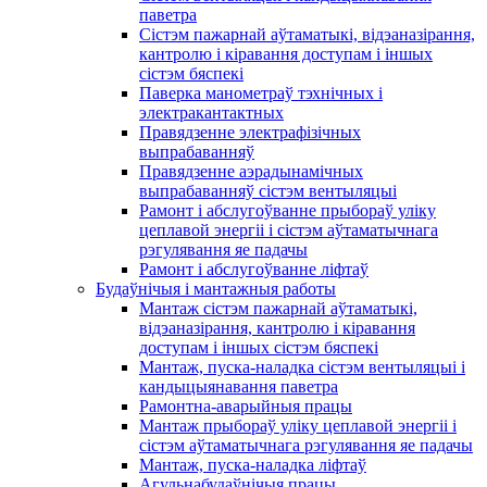
паветра
Сістэм пажарнай аўтаматыкі, відэаназірання,
кантролю і кіравання доступам і іншых
сістэм бяспекі
Паверка манометраў тэхнічных і
электракантактных
Правядзенне электрафізічных
выпрабаванняў
Правядзенне аэрадынамічных
выпрабаванняў сістэм вентыляцыі
Рамонт і абслугоўванне прыбораў уліку
цеплавой энергіі і сістэм аўтаматычнага
рэгулявання яе падачы
Рамонт і абслугоўванне ліфтаў
Будаўнічыя і мантажныя работы
Мантаж сістэм пажарнай аўтаматыкі,
відэаназірання, кантролю і кіравання
доступам і іншых сістэм бяспекі
Мантаж, пуска-наладка сістэм вентыляцыі і
кандыцыянавання паветра
Рамонтна-аварыйныя працы
Мантаж прыбораў уліку цеплавой энергіі і
сістэм аўтаматычнага рэгулявання яе падачы
Мантаж, пуска-наладка ліфтаў
Агульнабудаўнічыя працы