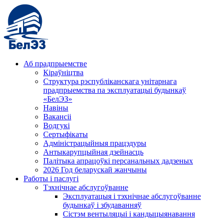
Аб прадпрыемстве
Кіраўніцтва
Структура рэспубліканскага унітарнага
прадпрыемства па эксплуатацыі будынкаў
«БелЭЗ»
Навіны
Вакансіі
Водгукі
Сертыфікаты
Адміністрацыйныя працэдуры
Антыкарупцыйная дзейнасць
Палітыка апрацоўкі персанальных дадзеных
2026 Год беларускай жанчыны
Работы і паслугі
Тэхнічнае абслугоўванне
Эксплуатацыя і тэхнічнае абслугоўванне
будынкаў і збудаванняў
Сістэм вентыляцыі і кандыцыянавання