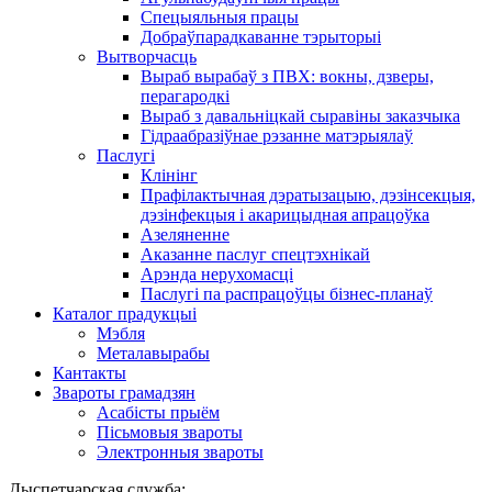
Спецыяльныя працы
Добраўпарадкаванне тэрыторыі
Вытворчасць
Выраб вырабаў з ПВХ: вокны, дзверы,
перагародкі
Выраб з давальніцкай сыравіны заказчыка
Гідраабразіўнае рэзанне матэрыялаў
Паслугі
Клінінг
Прафілактычная дэратызацыю, дэзiнсекцыя,
дэзінфекцыя і акарицыдная апрацоўка
Азеляненне
Аказанне паслуг спецтэхнікай
Арэнда нерухомасці
Паслугі па распрацоўцы бізнес-планаў
Каталог прадукцыі
Мэбля
Металавырабы
Кантакты
Звароты грамадзян
Асабісты прыём
Пісьмовыя звароты
Электронныя звароты
Дыспетчарская служба: