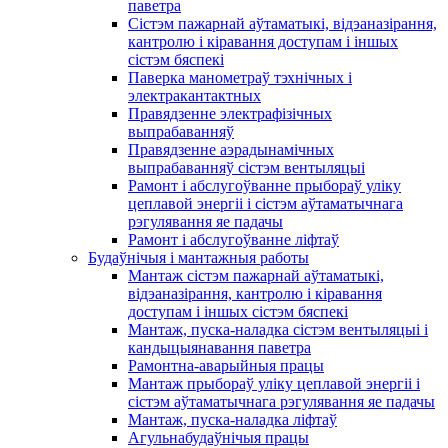
паветра
Сістэм пажарнай аўтаматыкі, відэаназірання,
кантролю і кіравання доступам і іншых
сістэм бяспекі
Паверка манометраў тэхнічных і
электракантактных
Правядзенне электрафізічных
выпрабаванняў
Правядзенне аэрадынамічных
выпрабаванняў сістэм вентыляцыі
Рамонт і абслугоўванне прыбораў уліку
цеплавой энергіі і сістэм аўтаматычнага
рэгулявання яе падачы
Рамонт і абслугоўванне ліфтаў
Будаўнічыя і мантажныя работы
Мантаж сістэм пажарнай аўтаматыкі,
відэаназірання, кантролю і кіравання
доступам і іншых сістэм бяспекі
Мантаж, пуска-наладка сістэм вентыляцыі і
кандыцыянавання паветра
Рамонтна-аварыйныя працы
Мантаж прыбораў уліку цеплавой энергіі і
сістэм аўтаматычнага рэгулявання яе падачы
Мантаж, пуска-наладка ліфтаў
Агульнабудаўнічыя працы