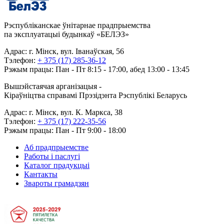
Рэспубліканскае ўнітарнае прадпрыемства
па эксплуатацыі будынкаў «БЕЛЭЗ»
Адрас: г. Мінск, вул. Іванаўская, 56
Тэлефон:
+ 375 (17) 285-36-12
Рэжым працы: Пан - Пт 8:15 - 17:00, абед 13:00 - 13:45
Вышэйстаячая арганізацыя -
Кіраўніцтва справамі Прэзідэнта Рэспублікі Беларусь
Адрас: г. Мінск, вул. К. Маркса, 38
Тэлефон:
+ 375 (17) 222-35-56
Рэжым працы: Пан - Пт 9:00 - 18:00
Аб прадпрыемстве
Работы і паслугі
Каталог прадукцыі
Кантакты
Звароты грамадзян