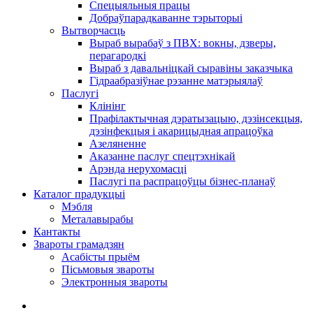
Спецыяльныя працы
Добраўпарадкаванне тэрыторыі
Вытворчасць
Выраб вырабаў з ПВХ: вокны, дзверы,
перагародкі
Выраб з давальніцкай сыравіны заказчыка
Гідраабразіўнае рэзанне матэрыялаў
Паслугі
Клінінг
Прафілактычная дэратызацыю, дэзiнсекцыя,
дэзінфекцыя і акарицыдная апрацоўка
Азеляненне
Аказанне паслуг спецтэхнікай
Арэнда нерухомасці
Паслугі па распрацоўцы бізнес-планаў
Каталог прадукцыі
Мэбля
Металавырабы
Кантакты
Звароты грамадзян
Асабісты прыём
Пісьмовыя звароты
Электронныя звароты