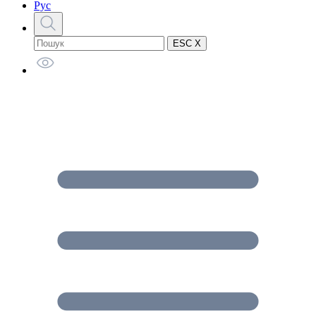
Рус
ESC X