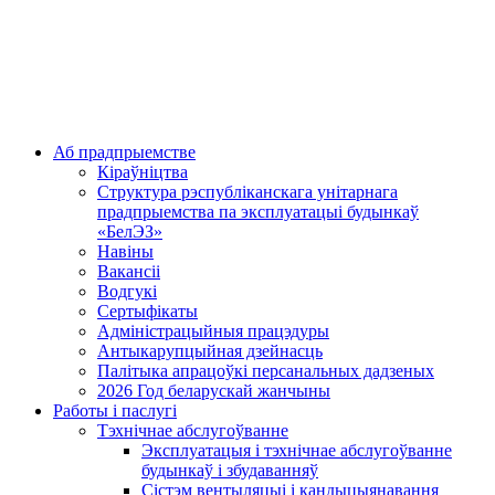
Аб прадпрыемстве
Кіраўніцтва
Структура рэспубліканскага унітарнага
прадпрыемства па эксплуатацыі будынкаў
«БелЭЗ»
Навіны
Вакансіі
Водгукі
Сертыфікаты
Адміністрацыйныя працэдуры
Антыкарупцыйная дзейнасць
Палітыка апрацоўкі персанальных дадзеных
2026 Год беларускай жанчыны
Работы і паслугі
Тэхнічнае абслугоўванне
Эксплуатацыя і тэхнічнае абслугоўванне
будынкаў і збудаванняў
Сістэм вентыляцыі і кандыцыянавання