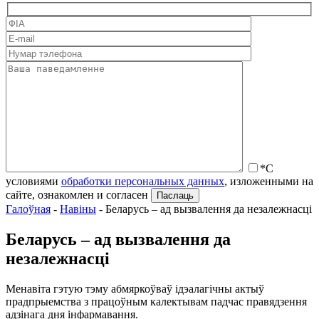
*С
условиями
обработки персональных данных
, изложенными на
сайте, ознакомлен и согласен
Галоўная
-
Навіны
-
Беларусь – ад вызвалення да незалежнасці
Беларусь – ад вызвалення да
незалежнасці
Менавіта гэтую тэму абмяркоўваў ідэалагічны актыў
прадпрыемства з працоўным калектывам падчас правядзення
адзінага дня інфармавання.