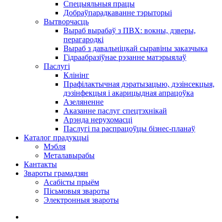
Спецыяльныя працы
Добраўпарадкаванне тэрыторыі
Вытворчасць
Выраб вырабаў з ПВХ: вокны, дзверы,
перагародкі
Выраб з давальніцкай сыравіны заказчыка
Гідраабразіўнае рэзанне матэрыялаў
Паслугі
Клінінг
Прафілактычная дэратызацыю, дэзiнсекцыя,
дэзінфекцыя і акарицыдная апрацоўка
Азеляненне
Аказанне паслуг спецтэхнікай
Арэнда нерухомасці
Паслугі па распрацоўцы бізнес-планаў
Каталог прадукцыі
Мэбля
Металавырабы
Кантакты
Звароты грамадзян
Асабісты прыём
Пісьмовыя звароты
Электронныя звароты