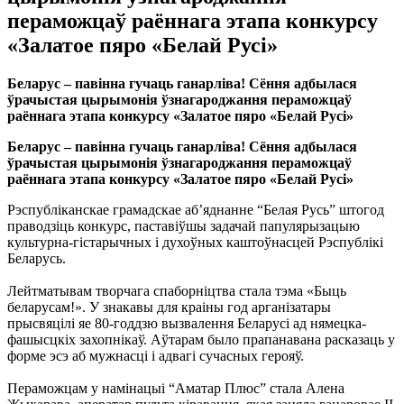
пераможцаў раённага этапа конкурсу
«Залатое пяро «Белай Русі»
Беларус – павінна гучаць ганарліва! Сёння адбылася
ўрачыстая цырымонія ўзнагароджання пераможцаў
раённага этапа конкурсу «Залатое пяро «Белай Русі»
Беларус – павінна гучаць ганарліва! Сёння адбылася
ўрачыстая цырымонія ўзнагароджання пераможцаў
раённага этапа конкурсу «Залатое пяро «Белай Русі»
Рэспубліканскае грамадскае аб’яднанне “Белая Русь” штогод
праводзіць конкурс, паставіўшы задачай папулярызацыю
культурна-гістарычных і духоўных каштоўнасцей Рэспублікі
Беларусь.
Лейтматывам творчага спаборніцтва стала тэма «Быць
беларусам!». У знакавы для краіны год арганізатары
прысвяцілі яе 80-годдзю вызвалення Беларусі ад нямецка-
фашысцкіх захопнікаў. Аўтарам было прапанавана расказаць у
форме эсэ аб мужнасці і адвагі сучасных герояў.
Пераможцам у намінацыі “Аматар Плюс” стала Алена