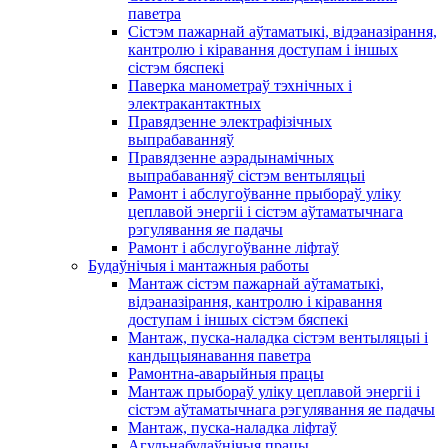
паветра
Сістэм пажарнай аўтаматыкі, відэаназірання,
кантролю і кіравання доступам і іншых
сістэм бяспекі
Паверка манометраў тэхнічных і
электракантактных
Правядзенне электрафізічных
выпрабаванняў
Правядзенне аэрадынамічных
выпрабаванняў сістэм вентыляцыі
Рамонт і абслугоўванне прыбораў уліку
цеплавой энергіі і сістэм аўтаматычнага
рэгулявання яе падачы
Рамонт і абслугоўванне ліфтаў
Будаўнічыя і мантажныя работы
Мантаж сістэм пажарнай аўтаматыкі,
відэаназірання, кантролю і кіравання
доступам і іншых сістэм бяспекі
Мантаж, пуска-наладка сістэм вентыляцыі і
кандыцыянавання паветра
Рамонтна-аварыйныя працы
Мантаж прыбораў уліку цеплавой энергіі і
сістэм аўтаматычнага рэгулявання яе падачы
Мантаж, пуска-наладка ліфтаў
Агульнабудаўнічыя працы