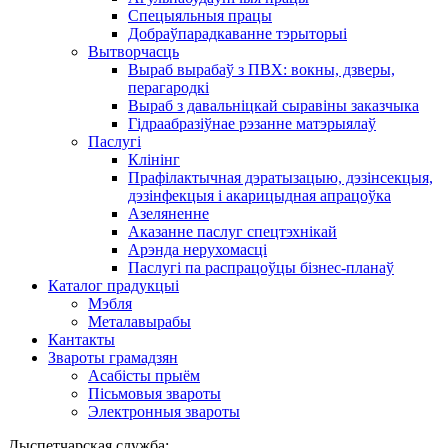
Спецыяльныя працы
Добраўпарадкаванне тэрыторыі
Вытворчасць
Выраб вырабаў з ПВХ: вокны, дзверы,
перагародкі
Выраб з давальніцкай сыравіны заказчыка
Гідраабразіўнае рэзанне матэрыялаў
Паслугі
Клінінг
Прафілактычная дэратызацыю, дэзiнсекцыя,
дэзінфекцыя і акарицыдная апрацоўка
Азеляненне
Аказанне паслуг спецтэхнікай
Арэнда нерухомасці
Паслугі па распрацоўцы бізнес-планаў
Каталог прадукцыі
Мэбля
Металавырабы
Кантакты
Звароты грамадзян
Асабісты прыём
Пісьмовыя звароты
Электронныя звароты
Дыспетчарская служба: