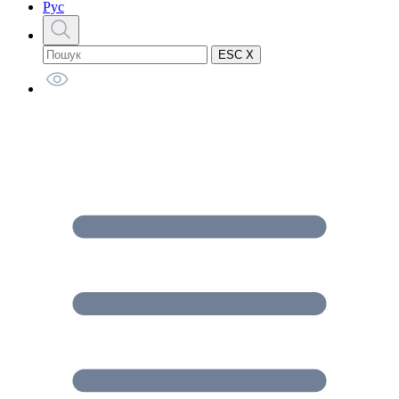
Рус
ESC X