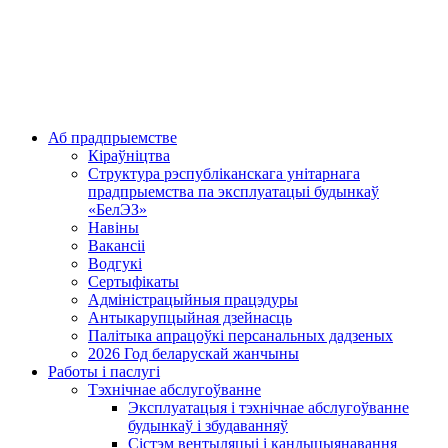
Аб прадпрыемстве
Кіраўніцтва
Структура рэспубліканскага унітарнага
прадпрыемства па эксплуатацыі будынкаў
«БелЭЗ»
Навіны
Вакансіі
Водгукі
Сертыфікаты
Адміністрацыйныя працэдуры
Антыкарупцыйная дзейнасць
Палітыка апрацоўкі персанальных дадзеных
2026 Год беларускай жанчыны
Работы і паслугі
Тэхнічнае абслугоўванне
Эксплуатацыя і тэхнічнае абслугоўванне
будынкаў і збудаванняў
Сістэм вентыляцыі і кандыцыянавання