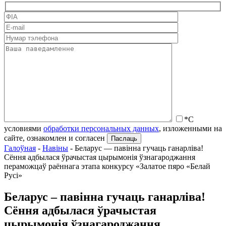
*С
условиями
обработки персональных данных
, изложенными на
сайте, ознакомлен и согласен
Галоўная
-
Навіны
-
Беларус — павінна гучаць ганарліва!
Сёння адбылася ўрачыстая цырымонія ўзнагароджання
пераможцаў раённага этапа конкурсу «Залатое пяро «Белай
Русі»
Беларус – павінна гучаць ганарліва!
Сёння адбылася ўрачыстая
цырымонія ўзнагароджання