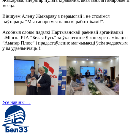
Жыхарава, аператар пульта кіравання, якая заняла ганаровае II
месца.
Віншуем Алену Жыхараву з перамогай і не стомімся
паўтараць: “Мы ганарымся нашымі работнікамі!”.
Асобныя словы падзякі Партызанскай раённай арганізацыі
г.Мінска РГА “Белая Русь” за ўключэнне ў конкурс намінацыі
“Аматар Плюс” і прадастаўленне магчымасці ўсім жадаючым
у ім удзельнічаць!!!
Усе навіны
→