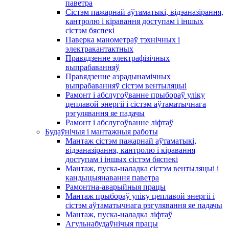
паветра
Сістэм пажарнай аўтаматыкі, відэаназірання,
кантролю і кіравання доступам і іншых
сістэм бяспекі
Паверка манометраў тэхнічных і
электракантактных
Правядзенне электрафізічных
выпрабаванняў
Правядзенне аэрадынамічных
выпрабаванняў сістэм вентыляцыі
Рамонт і абслугоўванне прыбораў уліку
цеплавой энергіі і сістэм аўтаматычнага
рэгулявання яе падачы
Рамонт і абслугоўванне ліфтаў
Будаўнічыя і мантажныя работы
Мантаж сістэм пажарнай аўтаматыкі,
відэаназірання, кантролю і кіравання
доступам і іншых сістэм бяспекі
Мантаж, пуска-наладка сістэм вентыляцыі і
кандыцыянавання паветра
Рамонтна-аварыйныя працы
Мантаж прыбораў уліку цеплавой энергіі і
сістэм аўтаматычнага рэгулявання яе падачы
Мантаж, пуска-наладка ліфтаў
Агульнабудаўнічыя працы