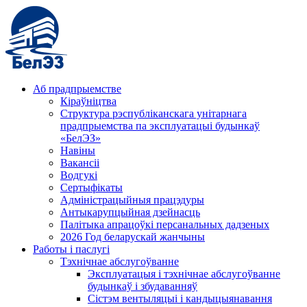
Аб прадпрыемстве
Кіраўніцтва
Структура рэспубліканскага унітарнага
прадпрыемства па эксплуатацыі будынкаў
«БелЭЗ»
Навіны
Вакансіі
Водгукі
Сертыфікаты
Адміністрацыйныя працэдуры
Антыкарупцыйная дзейнасць
Палітыка апрацоўкі персанальных дадзеных
2026 Год беларускай жанчыны
Работы і паслугі
Тэхнічнае абслугоўванне
Эксплуатацыя і тэхнічнае абслугоўванне
будынкаў і збудаванняў
Сістэм вентыляцыі і кандыцыянавання