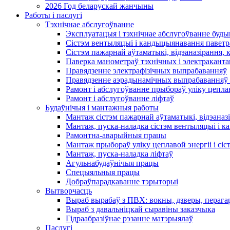
2026 Год беларускай жанчыны
Работы і паслугі
Тэхнічнае абслугоўванне
Эксплуатацыя і тэхнічнае абслугоўванне буды
Сістэм вентыляцыі і кандыцыянавання паветр
Сістэм пажарнай аўтаматыкі, відэаназірання, 
Паверка манометраў тэхнічных і электракант
Правядзенне электрафізічных выпрабаванняў
Правядзенне аэрадынамічных выпрабаванняў 
Рамонт і абслугоўванне прыбораў уліку цеплав
Рамонт і абслугоўванне ліфтаў
Будаўнічыя і мантажныя работы
Мантаж сістэм пажарнай аўтаматыкі, відэаназі
Мантаж, пуска-наладка сістэм вентыляцыі і 
Рамонтна-аварыйныя працы
Мантаж прыбораў уліку цеплавой энергіі і сіс
Мантаж, пуска-наладка ліфтаў
Агульнабудаўнічыя працы
Спецыяльныя працы
Добраўпарадкаванне тэрыторыі
Вытворчасць
Выраб вырабаў з ПВХ: вокны, дзверы, перага
Выраб з давальніцкай сыравіны заказчыка
Гідраабразіўнае рэзанне матэрыялаў
Паслугі