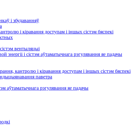
нкаў і збудаванняў
а
кантролю і кіравання доступам і іншых сістэм бяспекі
актных
сістэм вентыляцыі
ой энергіі і сістэм аўтаматычнага рэгулявання яе падачы
рання, кантролю і кіравання доступам і іншых сістэм бяспекі
кандыцыянавання паветра
тэм аўтаматычнага рэгулявання яе падачы
родкі