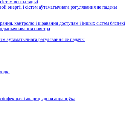
сістэм вентыляцыі
ой энергіі і сістэм аўтаматычнага рэгулявання яе падачы
рання, кантролю і кіравання доступам і іншых сістэм бяспекі
кандыцыянавання паветра
тэм аўтаматычнага рэгулявання яе падачы
родкі
эзінфекцыя і акарицыдная апрацоўка