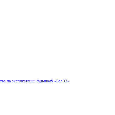
тва па эксплуатацыі будынкаў «БелЭЗ»