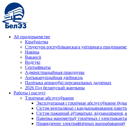
Аб прадпрыемстве
Кіраўніцтва
Структура рэспубліканскага унітарнага прадпрыемс
Навіны
Вакансіі
Водгукі
Сертыфікаты
Адміністрацыйныя працэдуры
Антыкарупцыйная дзейнасць
Палітыка апрацоўкі персанальных дадзеных
2026 Год беларускай жанчыны
Работы і паслугі
Тэхнічнае абслугоўванне
Эксплуатацыя і тэхнічнае абслугоўванне буды
Сістэм вентыляцыі і кандыцыянавання паветр
Сістэм пажарнай аўтаматыкі, відэаназірання, 
Паверка манометраў тэхнічных і электракант
Правядзенне электрафізічных выпрабаванняў