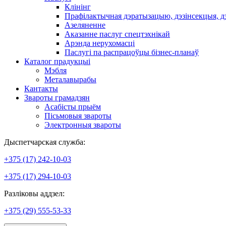
Клінінг
Прафілактычная дэратызацыю, дэзiнсекцыя, д
Азеляненне
Аказанне паслуг спецтэхнікай
Арэнда нерухомасці
Паслугі па распрацоўцы бізнес-планаў
Каталог прадукцыі
Мэбля
Металавырабы
Кантакты
Звароты грамадзян
Асабісты прыём
Пісьмовыя звароты
Электронныя звароты
Дыспетчарская служба:
+375 (17) 242-10-03
+375 (17) 294-10-03
Разліковы аддзел:
+375 (29) 555-53-33