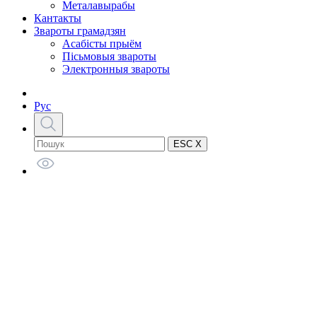
Металавырабы
Кантакты
Звароты грамадзян
Асабісты прыём
Пісьмовыя звароты
Электронныя звароты
Рус
ESC X