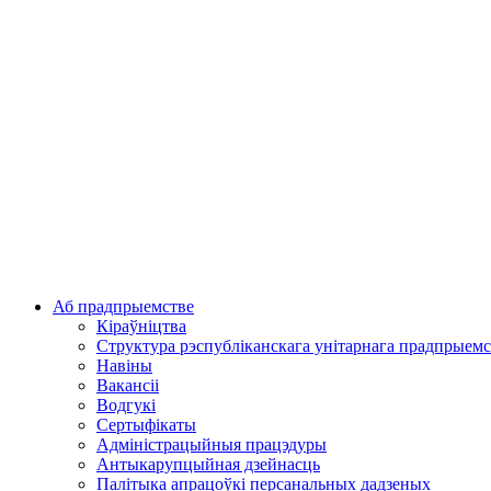
Аб прадпрыемстве
Кіраўніцтва
Структура рэспубліканскага унітарнага прадпрыемс
Навіны
Вакансіі
Водгукі
Сертыфікаты
Адміністрацыйныя працэдуры
Антыкарупцыйная дзейнасць
Палітыка апрацоўкі персанальных дадзеных