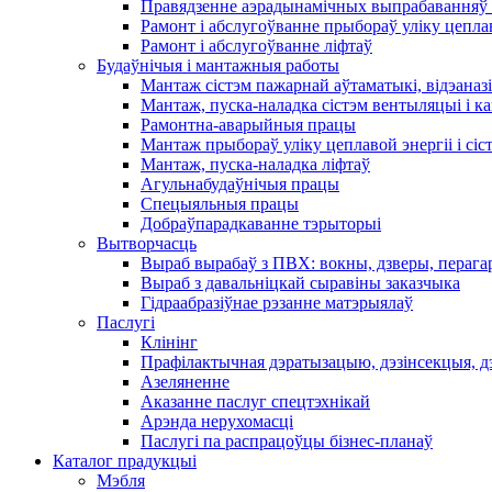
Правядзенне аэрадынамічных выпрабаванняў 
Рамонт і абслугоўванне прыбораў уліку цеплав
Рамонт і абслугоўванне ліфтаў
Будаўнічыя і мантажныя работы
Мантаж сістэм пажарнай аўтаматыкі, відэаназі
Мантаж, пуска-наладка сістэм вентыляцыі і 
Рамонтна-аварыйныя працы
Мантаж прыбораў уліку цеплавой энергіі і сіс
Мантаж, пуска-наладка ліфтаў
Агульнабудаўнічыя працы
Спецыяльныя працы
Добраўпарадкаванне тэрыторыі
Вытворчасць
Выраб вырабаў з ПВХ: вокны, дзверы, перага
Выраб з давальніцкай сыравіны заказчыка
Гідраабразіўнае рэзанне матэрыялаў
Паслугі
Клінінг
Прафілактычная дэратызацыю, дэзiнсекцыя, д
Азеляненне
Аказанне паслуг спецтэхнікай
Арэнда нерухомасці
Паслугі па распрацоўцы бізнес-планаў
Каталог прадукцыі
Мэбля