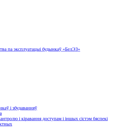
тва па эксплуатацыі будынкаў «БелЭЗ»
нкаў і збудаванняў
а
кантролю і кіравання доступам і іншых сістэм бяспекі
актных