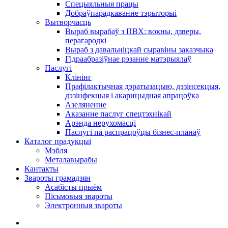
Спецыяльныя працы
Добраўпарадкаванне тэрыторыі
Вытворчасць
Выраб вырабаў з ПВХ: вокны, дзверы,
перагародкі
Выраб з давальніцкай сыравіны заказчыка
Гідраабразіўнае рэзанне матэрыялаў
Паслугі
Клінінг
Прафілактычная дэратызацыю, дэзiнсекцыя,
дэзінфекцыя і акарицыдная апрацоўка
Азеляненне
Аказанне паслуг спецтэхнікай
Арэнда нерухомасці
Паслугі па распрацоўцы бізнес-планаў
Каталог прадукцыі
Мэбля
Металавырабы
Кантакты
Звароты грамадзян
Асабісты прыём
Пісьмовыя звароты
Электронныя звароты