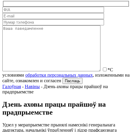
*С
условиями
обработки персональных данных
, изложенными на
сайте, ознакомлен и согласен
Галоўная
-
Навіны
-
Дзень аховы працы прайшоў на
прадпрыемстве
Дзень аховы працы прайшоў на
прадпрыемстве
Удзел у мерапрыемстве прынялі намеснікі генеральнага
дырэктара, начальнікі ўпраўленняў і лідэр прафсаюзнага