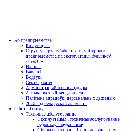
Аб прадпрыемстве
Кіраўніцтва
Структура рэспубліканскага унітарнага
прадпрыемства па эксплуатацыі будынкаў
«БелЭЗ»
Навіны
Вакансіі
Водгукі
Сертыфікаты
Адміністрацыйныя працэдуры
Антыкарупцыйная дзейнасць
Палітыка апрацоўкі персанальных дадзеных
2026 Год беларускай жанчыны
Работы і паслугі
Тэхнічнае абслугоўванне
Эксплуатацыя і тэхнічнае абслугоўванне
будынкаў і збудаванняў
Сістэм вентыляцыі і кандыцыянавання