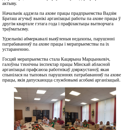
актыву.
Начальнік аддзела па ахове працы прадпрыемства Вадзім
Браташ агучыў вынікі арганізацыі работы па ахове працы ў
другім квартале гэтага года і прафілактыцы вытворчага
траўматызму.
Удзельнікі абмеркавалі выяўленыя недахопы, парушэнні
патрабаванняў па ахове працы і мерапрыемствы па іх
устараненню.
Госцяй мерапрыемства стала Кацярына Марцынкевіч,
галоўны тэхнічны інспектар працы Мінскай абласной
арганізацыі прафсаюза работнікаў дзяржустаноў, якая
спынілася на тыповых парушэннях патрабаванняў па ахове
працы, якія дапускаюцца службовымі асобамі арганізацый.