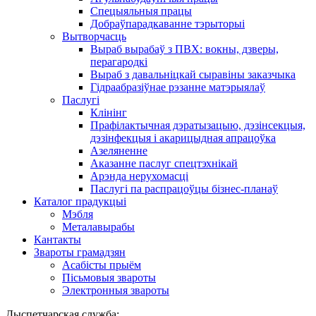
Спецыяльныя працы
Добраўпарадкаванне тэрыторыі
Вытворчасць
Выраб вырабаў з ПВХ: вокны, дзверы,
перагародкі
Выраб з давальніцкай сыравіны заказчыка
Гідраабразіўнае рэзанне матэрыялаў
Паслугі
Клінінг
Прафілактычная дэратызацыю, дэзiнсекцыя,
дэзінфекцыя і акарицыдная апрацоўка
Азеляненне
Аказанне паслуг спецтэхнікай
Арэнда нерухомасці
Паслугі па распрацоўцы бізнес-планаў
Каталог прадукцыі
Мэбля
Металавырабы
Кантакты
Звароты грамадзян
Асабісты прыём
Пісьмовыя звароты
Электронныя звароты
Дыспетчарская служба: