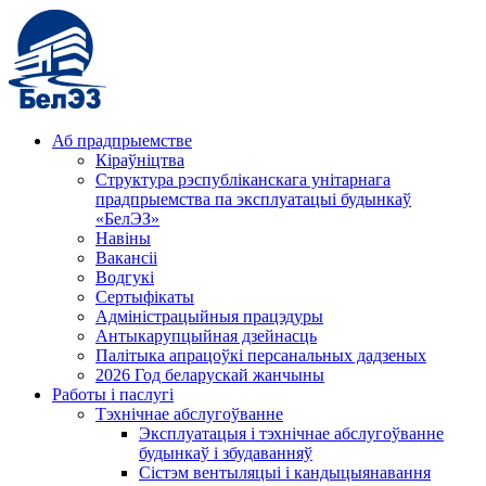
Аб прадпрыемстве
Кіраўніцтва
Структура рэспубліканскага унітарнага
прадпрыемства па эксплуатацыі будынкаў
«БелЭЗ»
Навіны
Вакансіі
Водгукі
Сертыфікаты
Адміністрацыйныя працэдуры
Антыкарупцыйная дзейнасць
Палітыка апрацоўкі персанальных дадзеных
2026 Год беларускай жанчыны
Работы і паслугі
Тэхнічнае абслугоўванне
Эксплуатацыя і тэхнічнае абслугоўванне
будынкаў і збудаванняў
Сістэм вентыляцыі і кандыцыянавання