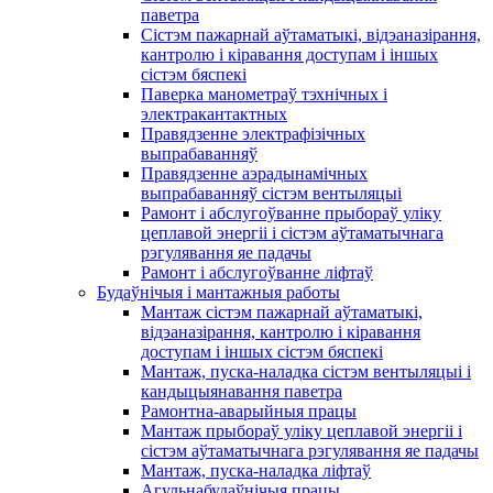
паветра
Сістэм пажарнай аўтаматыкі, відэаназірання,
кантролю і кіравання доступам і іншых
сістэм бяспекі
Паверка манометраў тэхнічных і
электракантактных
Правядзенне электрафізічных
выпрабаванняў
Правядзенне аэрадынамічных
выпрабаванняў сістэм вентыляцыі
Рамонт і абслугоўванне прыбораў уліку
цеплавой энергіі і сістэм аўтаматычнага
рэгулявання яе падачы
Рамонт і абслугоўванне ліфтаў
Будаўнічыя і мантажныя работы
Мантаж сістэм пажарнай аўтаматыкі,
відэаназірання, кантролю і кіравання
доступам і іншых сістэм бяспекі
Мантаж, пуска-наладка сістэм вентыляцыі і
кандыцыянавання паветра
Рамонтна-аварыйныя працы
Мантаж прыбораў уліку цеплавой энергіі і
сістэм аўтаматычнага рэгулявання яе падачы
Мантаж, пуска-наладка ліфтаў
Агульнабудаўнічыя працы