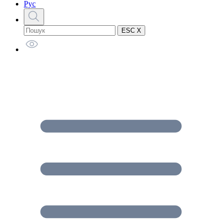
Рус
ESC X