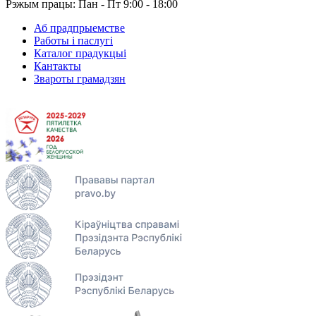
Рэжым працы: Пан - Пт 9:00 - 18:00
Аб прадпрыемстве
Работы і паслугі
Каталог прадукцыі
Кантакты
Звароты грамадзян