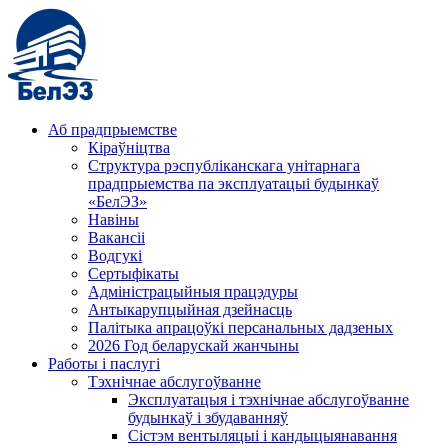
Аб прадпрыемстве
Кіраўніцтва
Структура рэспубліканскага унітарнага
прадпрыемства па эксплуатацыі будынкаў
«БелЭЗ»
Навіны
Вакансіі
Водгукі
Сертыфікаты
Адміністрацыйныя працэдуры
Антыкарупцыйная дзейнасць
Палітыка апрацоўкі персанальных дадзеных
2026 Год беларускай жанчыны
Работы і паслугі
Тэхнічнае абслугоўванне
Эксплуатацыя і тэхнічнае абслугоўванне
будынкаў і збудаванняў
Сістэм вентыляцыі і кандыцыянавання