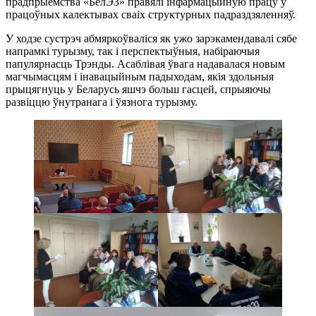
прадпрыемства «БелЭЗ» правялі інфармацыйную працу ў
працоўных калектывах сваіх структурных падраздзяленняў.
У ходзе сустрэч абмяркоўваліся як ужо зарэкамендавалі сябе
напрамкі турызму, так і перспектыўныя, набіраючыя
папулярнасць Трэнды. Асаблівая ўвага надавалася новым
магчымасцям і інавацыйным падыходам, якія здольныя
прыцягнуць у Беларусь яшчэ больш гасцей, спрыяючы
развіццю ўнутранага і ўязнога турызму.