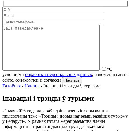
*С
условиями
обработки персональных данных
, изложенными на
сайте, ознакомлен и согласен
Галоўная
-
Навіны
-
Інавацыі і трэнды ў турызме
Інавацыі і трэнды ў турызме
21 мая 2026 года дараваў адзіны дзень інфармавання,
прысвечаны тэме «Трэнды і новыя напрамкі развіцця турызму
ў Беларусі». У рамках гэтага мерапрыемства члены
інфармацыйна-прапагандысцкіх груп дзяржаўнага