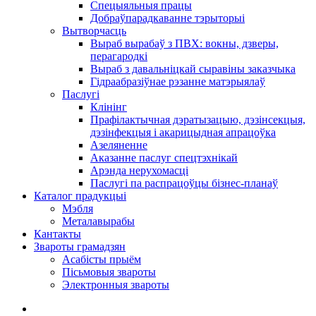
Спецыяльныя працы
Добраўпарадкаванне тэрыторыі
Вытворчасць
Выраб вырабаў з ПВХ: вокны, дзверы,
перагародкі
Выраб з давальніцкай сыравіны заказчыка
Гідраабразіўнае рэзанне матэрыялаў
Паслугі
Клінінг
Прафілактычная дэратызацыю, дэзiнсекцыя,
дэзінфекцыя і акарицыдная апрацоўка
Азеляненне
Аказанне паслуг спецтэхнікай
Арэнда нерухомасці
Паслугі па распрацоўцы бізнес-планаў
Каталог прадукцыі
Мэбля
Металавырабы
Кантакты
Звароты грамадзян
Асабісты прыём
Пісьмовыя звароты
Электронныя звароты