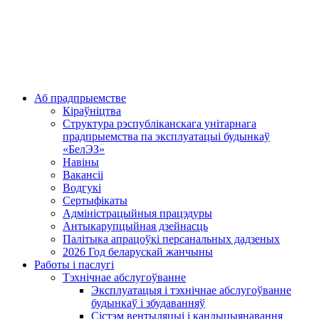
Аб прадпрыемстве
Кіраўніцтва
Структура рэспубліканскага унітарнага
прадпрыемства па эксплуатацыі будынкаў
«БелЭЗ»
Навіны
Вакансіі
Водгукі
Сертыфікаты
Адміністрацыйныя працэдуры
Антыкарупцыйная дзейнасць
Палітыка апрацоўкі персанальных дадзеных
2026 Год беларускай жанчыны
Работы і паслугі
Тэхнічнае абслугоўванне
Эксплуатацыя і тэхнічнае абслугоўванне
будынкаў і збудаванняў
Сістэм вентыляцыі і кандыцыянавання