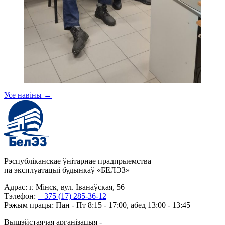
Усе навіны
→
Рэспубліканскае ўнітарнае прадпрыемства
па эксплуатацыі будынкаў «БЕЛЭЗ»
Адрас: г. Мінск, вул. Іванаўская, 56
Тэлефон:
+ 375 (17) 285-36-12
Рэжым працы: Пан - Пт 8:15 - 17:00, абед 13:00 - 13:45
Вышэйстаячая арганізацыя -