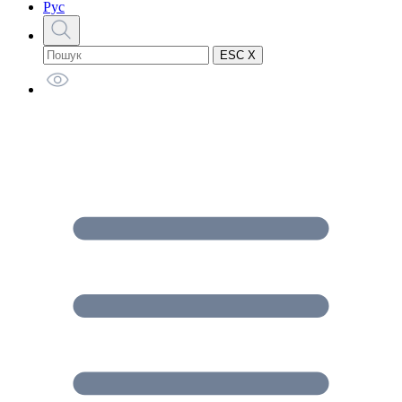
Рус
ESC X