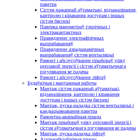
паветра
Сістэм пажарнай аўтаматыкі, відэаназірання,
кантролю і кіравання доступам і іншых
сістэм бяспекі
Паверка манометраў тэхнічных і
электракантактных
Правядзенне электрафізічных
выпрабаванняў
Правядзенне аэрадынамічных
выпрабаванняў сістэм вентыляцыі
Рамонт і абслугоўванне прыбораў уліку
цеплавой энергіі і сістэм аўтаматычнага
рэгулявання яе падачы
Рамонт і абслугоўванне ліфтаў
Будаўнічыя і мантажныя работы
Мантаж сістэм пажарнай аўтаматыкі,
відэаназірання, кантролю і кіравання
доступам і іншых сістэм бяспекі
Мантаж, пуска-наладка сістэм вентыляцыі і
кандыцыянавання паветра
Рамонтна-аварыйныя працы
Мантаж прыбораў уліку цеплавой энергіі і
сістэм аўтаматычнага рэгулявання яе падачы
Мантаж, пуска-наладка ліфтаў
Агульнабудаўнічыя працы