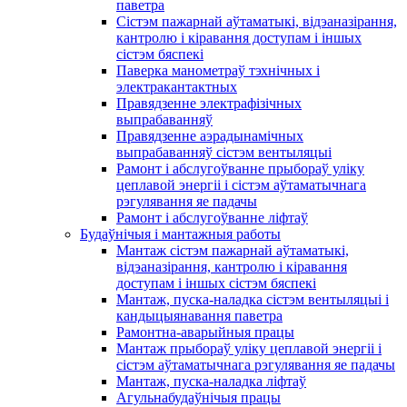
паветра
Сістэм пажарнай аўтаматыкі, відэаназірання,
кантролю і кіравання доступам і іншых
сістэм бяспекі
Паверка манометраў тэхнічных і
электракантактных
Правядзенне электрафізічных
выпрабаванняў
Правядзенне аэрадынамічных
выпрабаванняў сістэм вентыляцыі
Рамонт і абслугоўванне прыбораў уліку
цеплавой энергіі і сістэм аўтаматычнага
рэгулявання яе падачы
Рамонт і абслугоўванне ліфтаў
Будаўнічыя і мантажныя работы
Мантаж сістэм пажарнай аўтаматыкі,
відэаназірання, кантролю і кіравання
доступам і іншых сістэм бяспекі
Мантаж, пуска-наладка сістэм вентыляцыі і
кандыцыянавання паветра
Рамонтна-аварыйныя працы
Мантаж прыбораў уліку цеплавой энергіі і
сістэм аўтаматычнага рэгулявання яе падачы
Мантаж, пуска-наладка ліфтаў
Агульнабудаўнічыя працы