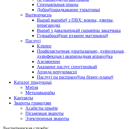
Спецыяльныя працы
Добраўпарадкаванне тэрыторыі
Вытворчасць
Выраб вырабаў з ПВХ: вокны, дзверы,
перагародкі
Выраб з давальніцкай сыравіны заказчыка
Гідраабразіўнае рэзанне матэрыялаў
Паслугі
Клінінг
Прафілактычная дэратызацыю, дэзiнсекцыя,
дэзінфекцыя і акарицыдная апрацоўка
Азеляненне
Аказанне паслуг спецтэхнікай
Арэнда нерухомасці
Паслугі па распрацоўцы бізнес-планаў
Каталог прадукцыі
Мэбля
Металавырабы
Кантакты
Звароты грамадзян
Асабісты прыём
Пісьмовыя звароты
Электронныя звароты
Дыспетчарская служба: