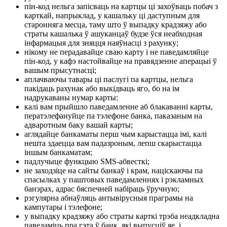
пін-код нельга запісваць на картцы ці захоўваць побач з
карткай, напрыклад, у кашальку ці даступным для
старонняга месца, таму што ў выпадку крадзяжу або
страты кашалька ў ашуканцаў будзе ўся неабходная
інфармацыя для зняцця наяўнасці з рахунку;
нікому не перадавайце сваю карту і не паведамляйце
пін-код, у кафэ настойвайце на правядзенне аперацыі ў
вашым прысутнасці;
аплачваючы тавары ці паслугі па картцы, нельга
пакідаць рахунак або выкідваць яго, бо на ім
надрукаваны нумар карты:
калі вам прыйшло паведамленне аб блакаванні карты,
ператэлефануйце па тэлефоне банка, паказаным на
адваротным баку вашай карты;
аглядайце банкаматы перш чым карыстацца імі, калі
нешта здаецца вам падазроным, лепш скарыстацца
іншым банкаматам;
падлучыце функцыю SMS-абвесткі;
не заходзіце на сайты банкаў і крам, націскаючы па
спасылках у паштовых паведамленнях і рэкламных
банэрах, адрас бяспечней набіраць ўручную;
рэгулярна абнаўляць антывірусныя праграмы на
кампутары і тэлефоне;
у выпадку крадзяжу або страты карткі трэба неадкладна
паведаміць пра гэта ў банк, які выпусціў яе, і