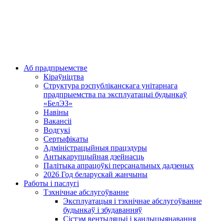
Аб прадпрыемстве
Кіраўніцтва
Структура рэспубліканскага унітарнага
прадпрыемства па эксплуатацыі будынкаў
«БелЭЗ»
Навіны
Вакансіі
Водгукі
Сертыфікаты
Адміністрацыйныя працэдуры
Антыкарупцыйная дзейнасць
Палітыка апрацоўкі персанальных дадзеных
2026 Год беларускай жанчыны
Работы і паслугі
Тэхнічнае абслугоўванне
Эксплуатацыя і тэхнічнае абслугоўванне
будынкаў і збудаванняў
Сістэм вентыляцыі і кандыцыянавання