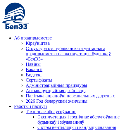
Аб прадпрыемстве
Кіраўніцтва
Структура рэспубліканскага унітарнага
прадпрыемства па эксплуатацыі будынкаў
«БелЭЗ»
Навіны
Вакансіі
Водгукі
Сертыфікаты
Адміністрацыйныя працэдуры
Антыкарупцыйная дзейнасць
Палітыка апрацоўкі персанальных дадзеных
2026 Год беларускай жанчыны
Работы і паслугі
Тэхнічнае абслугоўванне
Эксплуатацыя і тэхнічнае абслугоўванне
будынкаў і збудаванняў
Сістэм вентыляцыі і кандыцыянавання