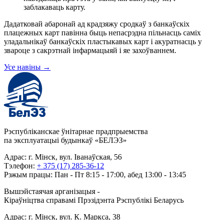
заблакаваць карту.
Дадатковай абаронай ад крадзяжу сродкаў з банкаўскіх
плацежных карт павінна быць непасрэдна пільнасць саміх
уладальнікаў банкаўскіх пластыкавых карт і акуратнасць у
звароце з сакрэтнай інфармацыяй і яе захоўваннем.
Усе навіны
→
Рэспубліканскае ўнітарнае прадпрыемства
па эксплуатацыі будынкаў «БЕЛЭЗ»
Адрас: г. Мінск, вул. Іванаўская, 56
Тэлефон:
+ 375 (17) 285-36-12
Рэжым працы: Пан - Пт 8:15 - 17:00, абед 13:00 - 13:45
Вышэйстаячая арганізацыя -
Кіраўніцтва справамі Прэзідэнта Рэспублікі Беларусь
Адрас: г. Мінск, вул. К. Маркса, 38