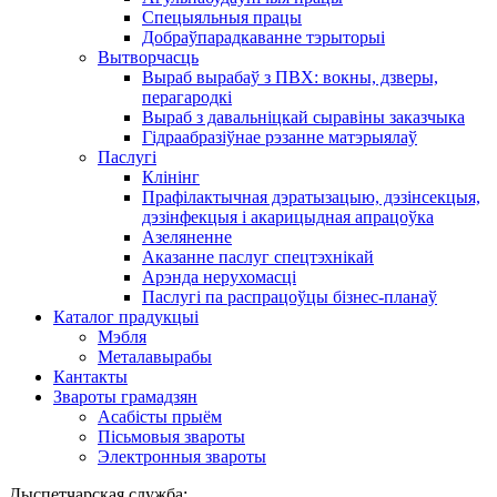
Спецыяльныя працы
Добраўпарадкаванне тэрыторыі
Вытворчасць
Выраб вырабаў з ПВХ: вокны, дзверы,
перагародкі
Выраб з давальніцкай сыравіны заказчыка
Гідраабразіўнае рэзанне матэрыялаў
Паслугі
Клінінг
Прафілактычная дэратызацыю, дэзiнсекцыя,
дэзінфекцыя і акарицыдная апрацоўка
Азеляненне
Аказанне паслуг спецтэхнікай
Арэнда нерухомасці
Паслугі па распрацоўцы бізнес-планаў
Каталог прадукцыі
Мэбля
Металавырабы
Кантакты
Звароты грамадзян
Асабісты прыём
Пісьмовыя звароты
Электронныя звароты
Дыспетчарская служба: