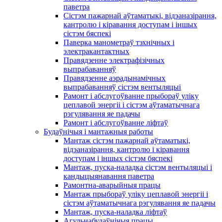
паветра
Сістэм пажарнай аўтаматыкі, відэаназірання,
кантролю і кіравання доступам і іншых
сістэм бяспекі
Паверка манометраў тэхнічных і
электракантактных
Правядзенне электрафізічных
выпрабаванняў
Правядзенне аэрадынамічных
выпрабаванняў сістэм вентыляцыі
Рамонт і абслугоўванне прыбораў уліку
цеплавой энергіі і сістэм аўтаматычнага
рэгулявання яе падачы
Рамонт і абслугоўванне ліфтаў
Будаўнічыя і мантажныя работы
Мантаж сістэм пажарнай аўтаматыкі,
відэаназірання, кантролю і кіравання
доступам і іншых сістэм бяспекі
Мантаж, пуска-наладка сістэм вентыляцыі і
кандыцыянавання паветра
Рамонтна-аварыйныя працы
Мантаж прыбораў уліку цеплавой энергіі і
сістэм аўтаматычнага рэгулявання яе падачы
Мантаж, пуска-наладка ліфтаў
Агульнабудаўнічыя працы