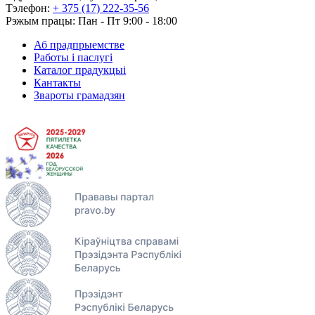
Тэлефон:
+ 375 (17) 222-35-56
Рэжым працы: Пан - Пт 9:00 - 18:00
Аб прадпрыемстве
Работы і паслугі
Каталог прадукцыі
Кантакты
Звароты грамадзян