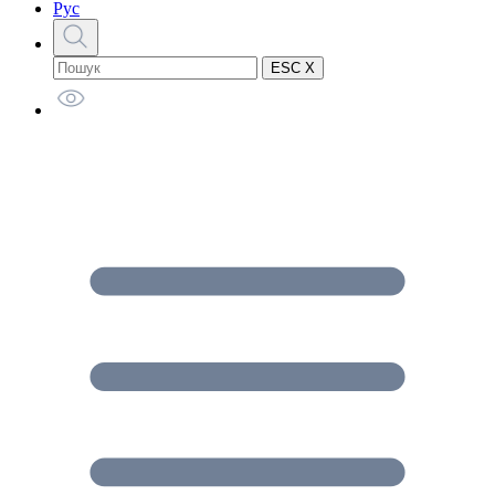
Рус
ESC X