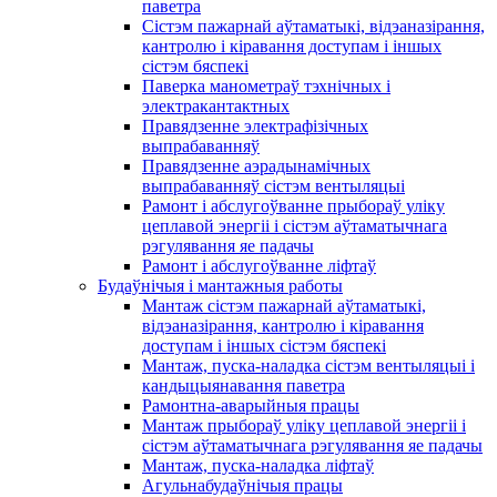
паветра
Сістэм пажарнай аўтаматыкі, відэаназірання,
кантролю і кіравання доступам і іншых
сістэм бяспекі
Паверка манометраў тэхнічных і
электракантактных
Правядзенне электрафізічных
выпрабаванняў
Правядзенне аэрадынамічных
выпрабаванняў сістэм вентыляцыі
Рамонт і абслугоўванне прыбораў уліку
цеплавой энергіі і сістэм аўтаматычнага
рэгулявання яе падачы
Рамонт і абслугоўванне ліфтаў
Будаўнічыя і мантажныя работы
Мантаж сістэм пажарнай аўтаматыкі,
відэаназірання, кантролю і кіравання
доступам і іншых сістэм бяспекі
Мантаж, пуска-наладка сістэм вентыляцыі і
кандыцыянавання паветра
Рамонтна-аварыйныя працы
Мантаж прыбораў уліку цеплавой энергіі і
сістэм аўтаматычнага рэгулявання яе падачы
Мантаж, пуска-наладка ліфтаў
Агульнабудаўнічыя працы