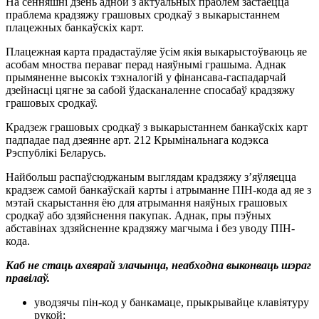
На сённяшні дзень адной з актуальных праблем застаецца
праблема крадзяжу грашовых сродкаў з выкарыстаннем
плацежных банкаўскіх карт.
Плацежная карта прадастаўляе ўсім якія выкарыстоўваюць яе
асобам мноства пераваг перад наяўнымі грашыма. Аднак
прымяненне высокіх тэхналогій у фінансава-гаспадарчай
дзейнасці цягне за сабой ўдасканаленне спосабаў крадзяжу
грашовых сродкаў.
Крадзеж грашовых сродкаў з выкарыстаннем банкаўскіх карт
падпадае пад дзеянне арт. 212 Крымінальнага кодэкса
Рэспублікі Беларусь.
Найбольш распаўсюджаным выглядам крадзяжу з’яўляецца
крадзеж самой банкаўскай карты і атрыманне ПІН-кода ад яе з
мэтай скарыстання ёю для атрымання наяўных грашовых
сродкаў або здзяйснення пакупак. Аднак, пры пэўных
абставінах здзяйсненне крадзяжу магчыма і без уводу ПІН-
кода.
Каб не стаць ахвярай злачынца, неабходна выконваць шэраг
правілаў.
уводзячы пін-код у банкамаце, прыкрывайце клавіятуру
рукой;