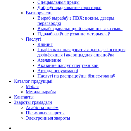
Спецыяльныя працы
Добраўпарадкаванне тэрыторыі
Вытворчасць
Выраб вырабаў з ПВХ: вокны, дзверы,
перагародкі
Выраб з давальніцкай сыравіны заказчыка
Гідраабразіўнае рэзанне матэрыялаў
Паслугі
Клінінг
Прафілактычная дэратызацыю, дэзiнсекцыя,
дэзінфекцыя і акарицыдная апрацоўка
Азеляненне
Аказанне паслуг спецтэхнікай
Арэнда нерухомасці
Паслугі па распрацоўцы бізнес-планаў
Каталог прадукцыі
Мэбля
Металавырабы
Кантакты
Звароты грамадзян
Асабісты прыём
Пісьмовыя звароты
Электронныя звароты