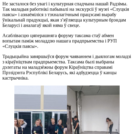
Не засталося без увагі і культурная спадчына нашай Радзімы.
Так маладыя работнікі пабывалі на экскурсіі ў музеі «Слуцкія
паясы» і азнаёміліся з тэхналагічнымі працэсамі вырабу
ўнікальнай прадукцыі, якая з’яўляецца культурным брэндам
Беларусі і аналагаў якой няма ў свеце.
Асаблівасцю цяперашняга форуму таксама стаў абмен
вопытам паміж моладдзю нашага прадпрыемства і РУП
«Слуцкія паясы».
Традыцыйна завяршыўся форум чаяваннем і дыялогам моладзі
з кіраўніцтвам прадпрыемства. Таксама былі выбраны
дэлегаты на маладзёжны форум Кіраўніцтва справамі
Прэзідэнта Рэспублікі Беларусь, які адбудзецца ў канцы
кастрычніка.