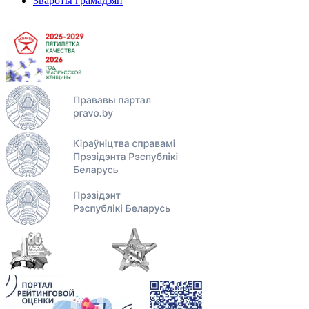
Звароты грамадзян