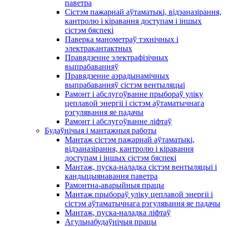
паветра
Сістэм пажарнай аўтаматыкі, відэаназірання,
кантролю і кіравання доступам і іншых
сістэм бяспекі
Паверка манометраў тэхнічных і
электракантактных
Правядзенне электрафізічных
выпрабаванняў
Правядзенне аэрадынамічных
выпрабаванняў сістэм вентыляцыі
Рамонт і абслугоўванне прыбораў уліку
цеплавой энергіі і сістэм аўтаматычнага
рэгулявання яе падачы
Рамонт і абслугоўванне ліфтаў
Будаўнічыя і мантажныя работы
Мантаж сістэм пажарнай аўтаматыкі,
відэаназірання, кантролю і кіравання
доступам і іншых сістэм бяспекі
Мантаж, пуска-наладка сістэм вентыляцыі і
кандыцыянавання паветра
Рамонтна-аварыйныя працы
Мантаж прыбораў уліку цеплавой энергіі і
сістэм аўтаматычнага рэгулявання яе падачы
Мантаж, пуска-наладка ліфтаў
Агульнабудаўнічыя працы