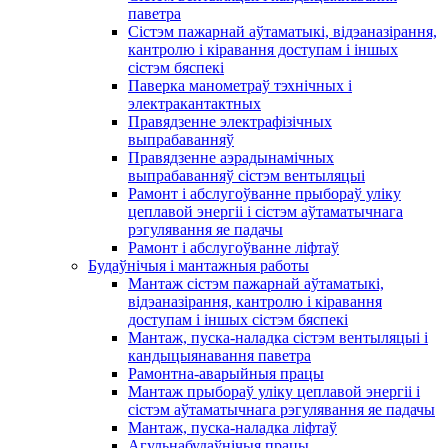
паветра
Сістэм пажарнай аўтаматыкі, відэаназірання,
кантролю і кіравання доступам і іншых
сістэм бяспекі
Паверка манометраў тэхнічных і
электракантактных
Правядзенне электрафізічных
выпрабаванняў
Правядзенне аэрадынамічных
выпрабаванняў сістэм вентыляцыі
Рамонт і абслугоўванне прыбораў уліку
цеплавой энергіі і сістэм аўтаматычнага
рэгулявання яе падачы
Рамонт і абслугоўванне ліфтаў
Будаўнічыя і мантажныя работы
Мантаж сістэм пажарнай аўтаматыкі,
відэаназірання, кантролю і кіравання
доступам і іншых сістэм бяспекі
Мантаж, пуска-наладка сістэм вентыляцыі і
кандыцыянавання паветра
Рамонтна-аварыйныя працы
Мантаж прыбораў уліку цеплавой энергіі і
сістэм аўтаматычнага рэгулявання яе падачы
Мантаж, пуска-наладка ліфтаў
Агульнабудаўнічыя працы