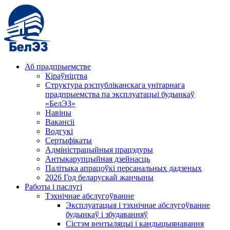
Аб прадпрыемстве
Кіраўніцтва
Структура рэспубліканскага унітарнага
прадпрыемства па эксплуатацыі будынкаў
«БелЭЗ»
Навіны
Вакансіі
Водгукі
Сертыфікаты
Адміністрацыйныя працэдуры
Антыкарупцыйная дзейнасць
Палітыка апрацоўкі персанальных дадзеных
2026 Год беларускай жанчыны
Работы і паслугі
Тэхнічнае абслугоўванне
Эксплуатацыя і тэхнічнае абслугоўванне
будынкаў і збудаванняў
Сістэм вентыляцыі і кандыцыянавання