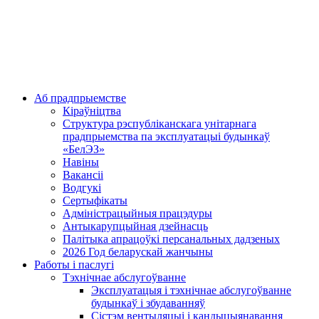
Аб прадпрыемстве
Кіраўніцтва
Структура рэспубліканскага унітарнага
прадпрыемства па эксплуатацыі будынкаў
«БелЭЗ»
Навіны
Вакансіі
Водгукі
Сертыфікаты
Адміністрацыйныя працэдуры
Антыкарупцыйная дзейнасць
Палітыка апрацоўкі персанальных дадзеных
2026 Год беларускай жанчыны
Работы і паслугі
Тэхнічнае абслугоўванне
Эксплуатацыя і тэхнічнае абслугоўванне
будынкаў і збудаванняў
Сістэм вентыляцыі і кандыцыянавання