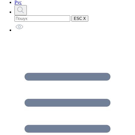
Рус
ESC X