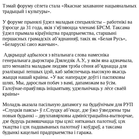
Тэмай форуму сёлета стала «Якаснае захаванне нацыянальных
традыцый і культуры».
У форуме прынялі ўдзел маладыя спецыялісты – работнікі ва
ўзросце да 31 года, якія з’яўляюцца членамі БРСМ. Таксама
ўдзел прымала кіраўніцтва прадпрыемства, старшыні
першасных грамадскіх аб’яднанняў, такіх як «Белая Русь»,
«Беларускі саюз жанчын».
Адкрыццё адбылося з вітальнага слова намесніка
генеральнага дырэктара Дзяледзік А.У., у якім яна адзначыла,
што менавіта маладым людзям трэба сёння аб’яднацца для
рэалізацыі лепшых ідэй, каб забяспечыць высокую якасць
жыцця нашай краіны. «У вас наперадзе доўгі і паспяховы
шлях. Мы, дарослыя побач з вамі, дапаможам ва ўсім.
Галоўнае-праяўляць ініцыятыву, удзельнічаць у лёсе сваёй
краіны»
Моладзь аказала пасільную дапамогу на будаўнічым для РУП
«Слуцкія паясы» ў г.Слуцку аб’екце, дзе ўжо ўзведзены тры
новыя будынкі – двухпавярховы адміністрацыйна-вытворчае,
дзе будуць размяшчацца тры цэхі: нятканых палотнаў, цэх
ткацтва і цэх падшываных палотнаў і коўдраў, а таксама
будынкі кацельні прадпрыемства і гаража.