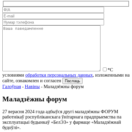
*С
условиями
обработки персональных данных
, изложенными на
сайте, ознакомлен и согласен
Галоўная
-
Навіны
-
Маладзёжны форум
Маладзёжны форум
27 верасня 2024 года адбыўся другі маладзёжны ФОРУМ
работнікаў рэспубліканскага ўнітарнага прадпрыемства па
эксплуатацыі будынкаў «БелЭЗ» у фармаце «Маладзёжнай
будоўлі».