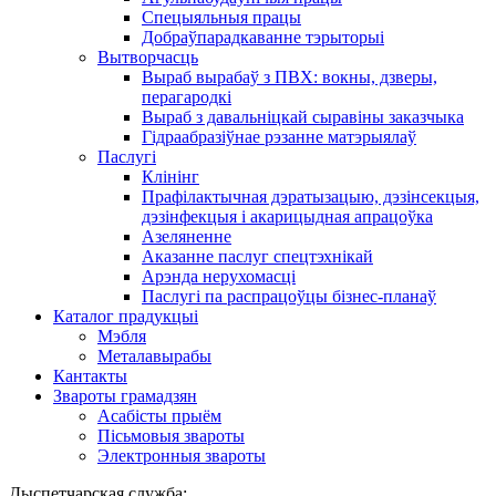
Спецыяльныя працы
Добраўпарадкаванне тэрыторыі
Вытворчасць
Выраб вырабаў з ПВХ: вокны, дзверы,
перагародкі
Выраб з давальніцкай сыравіны заказчыка
Гідраабразіўнае рэзанне матэрыялаў
Паслугі
Клінінг
Прафілактычная дэратызацыю, дэзiнсекцыя,
дэзінфекцыя і акарицыдная апрацоўка
Азеляненне
Аказанне паслуг спецтэхнікай
Арэнда нерухомасці
Паслугі па распрацоўцы бізнес-планаў
Каталог прадукцыі
Мэбля
Металавырабы
Кантакты
Звароты грамадзян
Асабісты прыём
Пісьмовыя звароты
Электронныя звароты
Дыспетчарская служба: