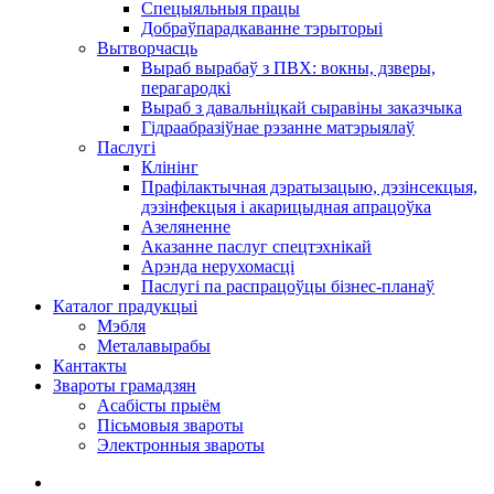
Спецыяльныя працы
Добраўпарадкаванне тэрыторыі
Вытворчасць
Выраб вырабаў з ПВХ: вокны, дзверы,
перагародкі
Выраб з давальніцкай сыравіны заказчыка
Гідраабразіўнае рэзанне матэрыялаў
Паслугі
Клінінг
Прафілактычная дэратызацыю, дэзiнсекцыя,
дэзінфекцыя і акарицыдная апрацоўка
Азеляненне
Аказанне паслуг спецтэхнікай
Арэнда нерухомасці
Паслугі па распрацоўцы бізнес-планаў
Каталог прадукцыі
Мэбля
Металавырабы
Кантакты
Звароты грамадзян
Асабісты прыём
Пісьмовыя звароты
Электронныя звароты