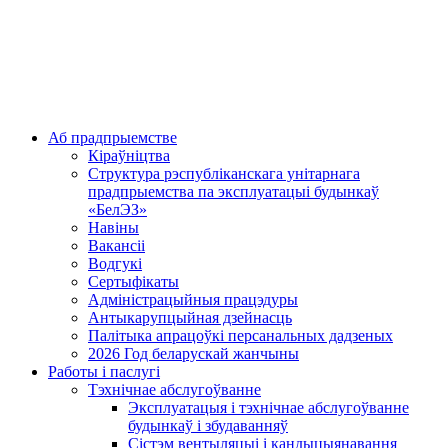
Аб прадпрыемстве
Кіраўніцтва
Структура рэспубліканскага унітарнага
прадпрыемства па эксплуатацыі будынкаў
«БелЭЗ»
Навіны
Вакансіі
Водгукі
Сертыфікаты
Адміністрацыйныя працэдуры
Антыкарупцыйная дзейнасць
Палітыка апрацоўкі персанальных дадзеных
2026 Год беларускай жанчыны
Работы і паслугі
Тэхнічнае абслугоўванне
Эксплуатацыя і тэхнічнае абслугоўванне
будынкаў і збудаванняў
Сістэм вентыляцыі і кандыцыянавання