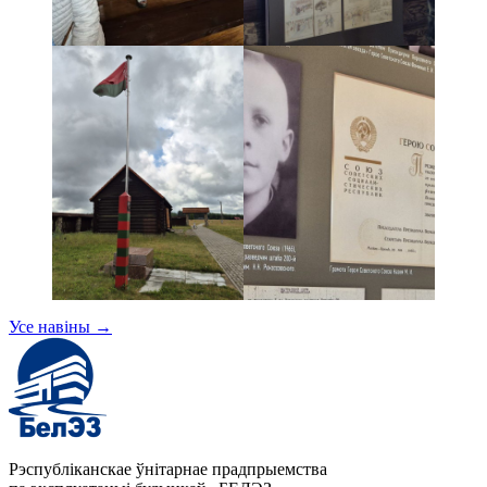
Усе навіны
→
Рэспубліканскае ўнітарнае прадпрыемства