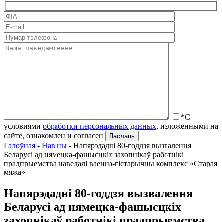
*С
условиями
обработки персональных данных
, изложенными на
сайте, ознакомлен и согласен
Галоўная
-
Навіны
-
Напярэдадні 80-годдзя вызвалення
Беларусі ад нямецка-фашысцкіх захопнікаў работнікі
прадпрыемства наведалі ваенна-гістарычны комплекс «Старая
мяжа»
Напярэдадні 80-годдзя вызвалення
Беларусі ад нямецка-фашысцкіх
захопнікаў работнікі прадпрыемства