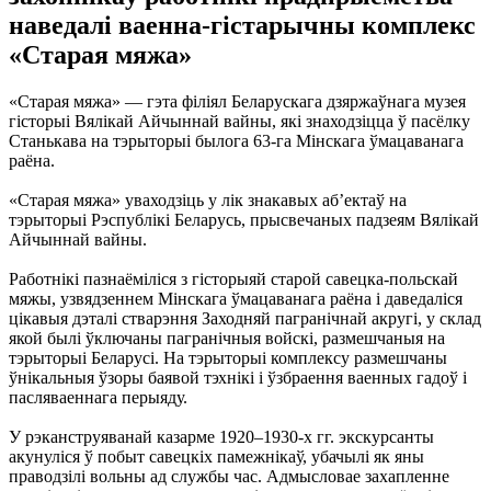
наведалі ваенна-гістарычны комплекс
«Старая мяжа»
«Старая мяжа» — гэта філіял Беларускага дзяржаўнага музея
гісторыі Вялікай Айчыннай вайны, які знаходзіцца ў пасёлку
Станькава на тэрыторыі былога 63-га Мінскага ўмацаванага
раёна.
«Старая мяжа» уваходзіць у лік знакавых аб’ектаў на
тэрыторыі Рэспублікі Беларусь, прысвечаных падзеям Вялікай
Айчыннай вайны.
Работнікі пазнаёміліся з гісторыяй старой савецка-польскай
мяжы, узвядзеннем Мінскага ўмацаванага раёна і даведаліся
цікавыя дэталі стварэння Заходняй пагранічнай акругі, у склад
якой былі ўключаны пагранічныя войскі, размешчаныя на
тэрыторыі Беларусі. На тэрыторыі комплексу размешчаны
ўнікальныя ўзоры баявой тэхнікі і ўзбраення ваенных гадоў і
пасляваеннага перыяду.
У рэканструяванай казарме 1920–1930-х гг. экскурсанты
акунуліся ў побыт савецкіх памежнікаў, убачылі як яны
праводзілі вольны ад службы час. Адмысловае захапленне