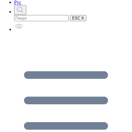
Рус
ESC X