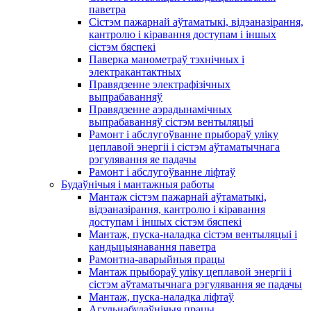
паветра
Сістэм пажарнай аўтаматыкі, відэаназірання,
кантролю і кіравання доступам і іншых
сістэм бяспекі
Паверка манометраў тэхнічных і
электракантактных
Правядзенне электрафізічных
выпрабаванняў
Правядзенне аэрадынамічных
выпрабаванняў сістэм вентыляцыі
Рамонт і абслугоўванне прыбораў уліку
цеплавой энергіі і сістэм аўтаматычнага
рэгулявання яе падачы
Рамонт і абслугоўванне ліфтаў
Будаўнічыя і мантажныя работы
Мантаж сістэм пажарнай аўтаматыкі,
відэаназірання, кантролю і кіравання
доступам і іншых сістэм бяспекі
Мантаж, пуска-наладка сістэм вентыляцыі і
кандыцыянавання паветра
Рамонтна-аварыйныя працы
Мантаж прыбораў уліку цеплавой энергіі і
сістэм аўтаматычнага рэгулявання яе падачы
Мантаж, пуска-наладка ліфтаў
Агульнабудаўнічыя працы