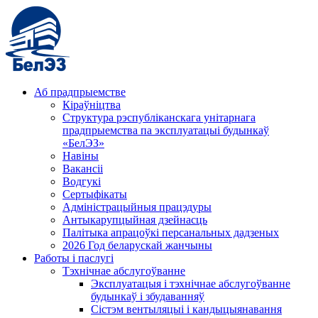
Аб прадпрыемстве
Кіраўніцтва
Структура рэспубліканскага унітарнага
прадпрыемства па эксплуатацыі будынкаў
«БелЭЗ»
Навіны
Вакансіі
Водгукі
Сертыфікаты
Адміністрацыйныя працэдуры
Антыкарупцыйная дзейнасць
Палітыка апрацоўкі персанальных дадзеных
2026 Год беларускай жанчыны
Работы і паслугі
Тэхнічнае абслугоўванне
Эксплуатацыя і тэхнічнае абслугоўванне
будынкаў і збудаванняў
Сістэм вентыляцыі і кандыцыянавання