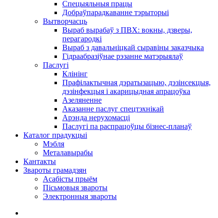
Спецыяльныя працы
Добраўпарадкаванне тэрыторыі
Вытворчасць
Выраб вырабаў з ПВХ: вокны, дзверы,
перагародкі
Выраб з давальніцкай сыравіны заказчыка
Гідраабразіўнае рэзанне матэрыялаў
Паслугі
Клінінг
Прафілактычная дэратызацыю, дэзiнсекцыя,
дэзінфекцыя і акарицыдная апрацоўка
Азеляненне
Аказанне паслуг спецтэхнікай
Арэнда нерухомасці
Паслугі па распрацоўцы бізнес-планаў
Каталог прадукцыі
Мэбля
Металавырабы
Кантакты
Звароты грамадзян
Асабісты прыём
Пісьмовыя звароты
Электронныя звароты