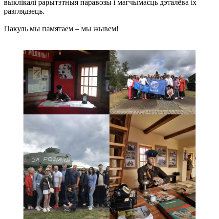
выклікалі рарытэтныя паравозы і магчымасць дэталёва іх
разглядзець.
Пакуль мы памятаем – мы жывем!