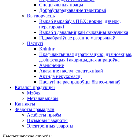
Спецыяльныя працы
Добраўпарадкаванне тэрыторыі
Вытворчасць
Выраб вырабаў з ПВХ: вокны, дзверы,
перагародкі
Выраб з давальніцкай сыравіны заказчыка
Гідраабразіўнае рэзанне матэрыялаў
Паслугі
Клінінг
Прафілактычная дэратызацыю, дэзiнсекцыя,
дэзінфекцыя і акарицыдная апрацоўка
Азеляненне
Аказанне паслуг спецтэхнікай
Арэнда нерухомасці
Паслугі па распрацоўцы бізнес-планаў
Каталог прадукцыі
Мэбля
Металавырабы
Кантакты
Звароты грамадзян
Асабісты прыём
Пісьмовыя звароты
Электронныя звароты
Дыспетчарская служба: