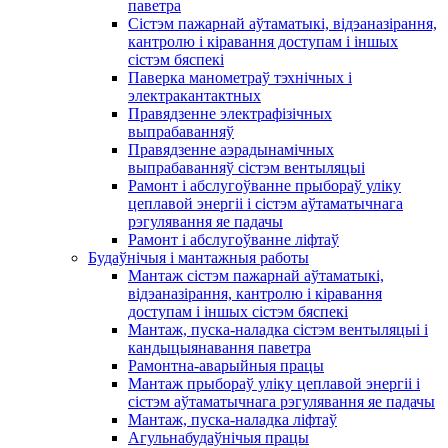
паветра
Сістэм пажарнай аўтаматыкі, відэаназірання,
кантролю і кіравання доступам і іншых
сістэм бяспекі
Паверка манометраў тэхнічных і
электракантактных
Правядзенне электрафізічных
выпрабаванняў
Правядзенне аэрадынамічных
выпрабаванняў сістэм вентыляцыі
Рамонт і абслугоўванне прыбораў уліку
цеплавой энергіі і сістэм аўтаматычнага
рэгулявання яе падачы
Рамонт і абслугоўванне ліфтаў
Будаўнічыя і мантажныя работы
Мантаж сістэм пажарнай аўтаматыкі,
відэаназірання, кантролю і кіравання
доступам і іншых сістэм бяспекі
Мантаж, пуска-наладка сістэм вентыляцыі і
кандыцыянавання паветра
Рамонтна-аварыйныя працы
Мантаж прыбораў уліку цеплавой энергіі і
сістэм аўтаматычнага рэгулявання яе падачы
Мантаж, пуска-наладка ліфтаў
Агульнабудаўнічыя працы