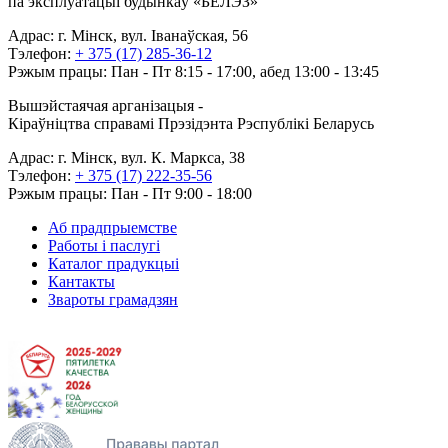
па эксплуатацыі будынкаў «БЕЛЭЗ»
Адрас: г. Мінск, вул. Іванаўская, 56
Тэлефон:
+ 375 (17) 285-36-12
Рэжым працы: Пан - Пт 8:15 - 17:00, абед 13:00 - 13:45
Вышэйстаячая арганізацыя -
Кіраўніцтва справамі Прэзідэнта Рэспублікі Беларусь
Адрас: г. Мінск, вул. К. Маркса, 38
Тэлефон:
+ 375 (17) 222-35-56
Рэжым працы: Пан - Пт 9:00 - 18:00
Аб прадпрыемстве
Работы і паслугі
Каталог прадукцыі
Кантакты
Звароты грамадзян