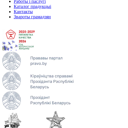
Работы і паслугі
Каталог прадукцыі
Кантакты
Звароты грамадзян