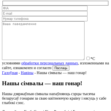
*С
условиями
обработки персональных данных
, изложенными на
сайте, ознакомлен и согласен
Галоўная
-
Навіны
-
Нашы сiмвалы — наш гонар!
Нашы сiмвалы — наш гонар!
Нашы дзяржаўныя сімвалы напаўняюць сэрцы тысячы
беларусаў гонарам за сваю квітнеючую краіну і нясуць у сабе
глыбокі сэнс.