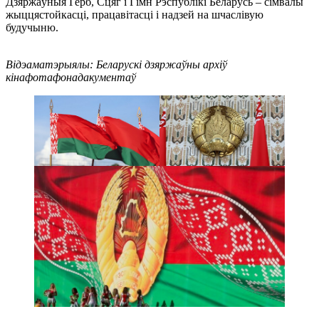
Дзяржаўныя Герб, Сцяг і Гімн Рэспублікі Беларусь – сімвалы
жыццястойкасці, працавітасці і надзей на шчаслівую
будучыню.
Відэаматэрыялы: Беларускі дзяржаўны архіў
кінафотафонадакументаў