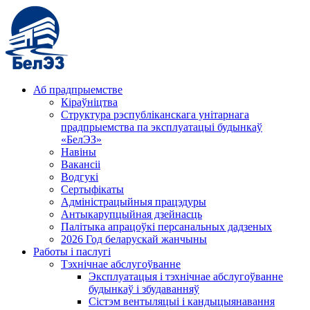
Аб прадпрыемстве
Кіраўніцтва
Структура рэспубліканскага унітарнага
прадпрыемства па эксплуатацыі будынкаў
«БелЭЗ»
Навіны
Вакансіі
Водгукі
Сертыфікаты
Адміністрацыйныя працэдуры
Антыкарупцыйная дзейнасць
Палітыка апрацоўкі персанальных дадзеных
2026 Год беларускай жанчыны
Работы і паслугі
Тэхнічнае абслугоўванне
Эксплуатацыя і тэхнічнае абслугоўванне
будынкаў і збудаванняў
Сістэм вентыляцыі і кандыцыянавання