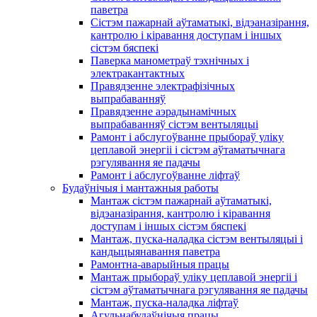
паветра
Сістэм пажарнай аўтаматыкі, відэаназірання,
кантролю і кіравання доступам і іншых
сістэм бяспекі
Паверка манометраў тэхнічных і
электракантактных
Правядзенне электрафізічных
выпрабаванняў
Правядзенне аэрадынамічных
выпрабаванняў сістэм вентыляцыі
Рамонт і абслугоўванне прыбораў уліку
цеплавой энергіі і сістэм аўтаматычнага
рэгулявання яе падачы
Рамонт і абслугоўванне ліфтаў
Будаўнічыя і мантажныя работы
Мантаж сістэм пажарнай аўтаматыкі,
відэаназірання, кантролю і кіравання
доступам і іншых сістэм бяспекі
Мантаж, пуска-наладка сістэм вентыляцыі і
кандыцыянавання паветра
Рамонтна-аварыйныя працы
Мантаж прыбораў уліку цеплавой энергіі і
сістэм аўтаматычнага рэгулявання яе падачы
Мантаж, пуска-наладка ліфтаў
Агульнабудаўнічыя працы