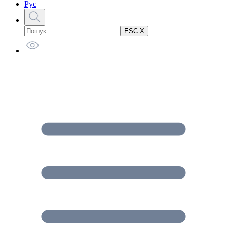
Рус
ESC X