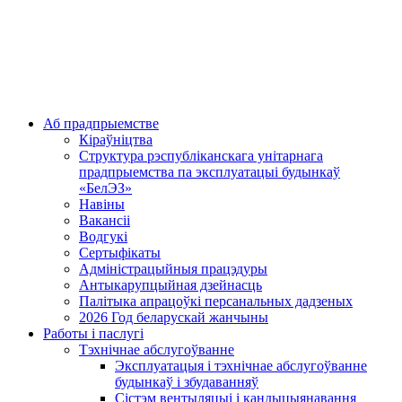
Аб прадпрыемстве
Кіраўніцтва
Структура рэспубліканскага унітарнага
прадпрыемства па эксплуатацыі будынкаў
«БелЭЗ»
Навіны
Вакансіі
Водгукі
Сертыфікаты
Адміністрацыйныя працэдуры
Антыкарупцыйная дзейнасць
Палітыка апрацоўкі персанальных дадзеных
2026 Год беларускай жанчыны
Работы і паслугі
Тэхнічнае абслугоўванне
Эксплуатацыя і тэхнічнае абслугоўванне
будынкаў і збудаванняў
Сістэм вентыляцыі і кандыцыянавання