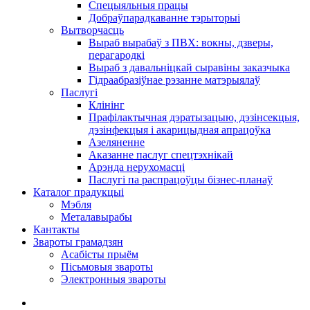
Спецыяльныя працы
Добраўпарадкаванне тэрыторыі
Вытворчасць
Выраб вырабаў з ПВХ: вокны, дзверы,
перагародкі
Выраб з давальніцкай сыравіны заказчыка
Гідраабразіўнае рэзанне матэрыялаў
Паслугі
Клінінг
Прафілактычная дэратызацыю, дэзiнсекцыя,
дэзінфекцыя і акарицыдная апрацоўка
Азеляненне
Аказанне паслуг спецтэхнікай
Арэнда нерухомасці
Паслугі па распрацоўцы бізнес-планаў
Каталог прадукцыі
Мэбля
Металавырабы
Кантакты
Звароты грамадзян
Асабісты прыём
Пісьмовыя звароты
Электронныя звароты