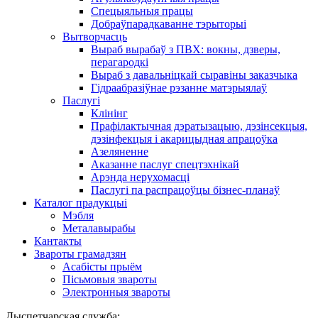
Спецыяльныя працы
Добраўпарадкаванне тэрыторыі
Вытворчасць
Выраб вырабаў з ПВХ: вокны, дзверы,
перагародкі
Выраб з давальніцкай сыравіны заказчыка
Гідраабразіўнае рэзанне матэрыялаў
Паслугі
Клінінг
Прафілактычная дэратызацыю, дэзiнсекцыя,
дэзінфекцыя і акарицыдная апрацоўка
Азеляненне
Аказанне паслуг спецтэхнікай
Арэнда нерухомасці
Паслугі па распрацоўцы бізнес-планаў
Каталог прадукцыі
Мэбля
Металавырабы
Кантакты
Звароты грамадзян
Асабісты прыём
Пісьмовыя звароты
Электронныя звароты
Дыспетчарская служба: