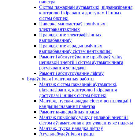
паветра
Сістэм пажарнай аўтаматыкі, відэаназірання,
кантролю і кіравання доступам і іншых
сістэм бяспекі
Паверка манометраў тэхнічных і
электракантактных
Правядзенне электрафізічных
выпрабаванняў
Правядзенне аэрадынамічных
выпрабаванняў сістэм вентыляцыі
Рамонт і абслугоўванне прыбораў уліку
цеплавой энергіі і сістэм аўтаматычнага
рэгулявання яе падачы
Рамонт і абслугоўванне ліфтаў
Будаўнічыя і мантажныя работы
Мантаж сістэм пажарнай аўтаматыкі,
відэаназірання, кантролю і кіравання
доступам і іншых сістэм бяспекі
Мантаж, пуска-наладка сістэм вентыляцыі і
кандыцыянавання паветра
Рамонтна-аварыйныя працы
Мантаж прыбораў уліку цеплавой энергіі і
сістэм аўтаматычнага рэгулявання яе падачы
Мантаж, пуска-наладка ліфтаў
Агульнабудаўнічыя працы