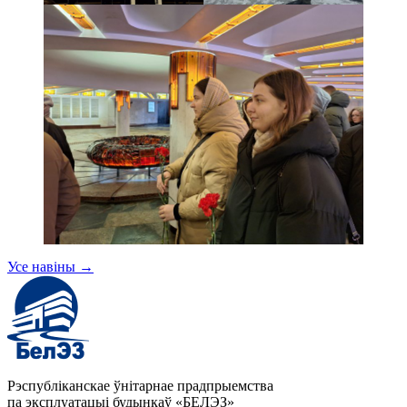
Усе навіны
→
Рэспубліканскае ўнітарнае прадпрыемства
па эксплуатацыі будынкаў «БЕЛЭЗ»