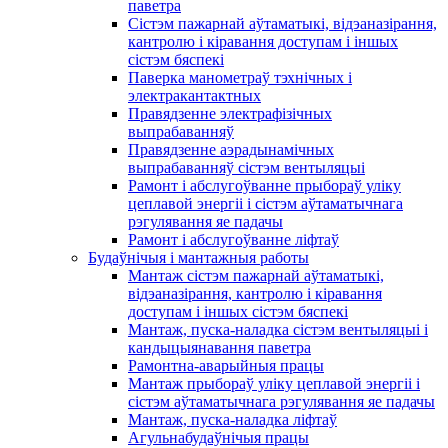
паветра
Сістэм пажарнай аўтаматыкі, відэаназірання,
кантролю і кіравання доступам і іншых
сістэм бяспекі
Паверка манометраў тэхнічных і
электракантактных
Правядзенне электрафізічных
выпрабаванняў
Правядзенне аэрадынамічных
выпрабаванняў сістэм вентыляцыі
Рамонт і абслугоўванне прыбораў уліку
цеплавой энергіі і сістэм аўтаматычнага
рэгулявання яе падачы
Рамонт і абслугоўванне ліфтаў
Будаўнічыя і мантажныя работы
Мантаж сістэм пажарнай аўтаматыкі,
відэаназірання, кантролю і кіравання
доступам і іншых сістэм бяспекі
Мантаж, пуска-наладка сістэм вентыляцыі і
кандыцыянавання паветра
Рамонтна-аварыйныя працы
Мантаж прыбораў уліку цеплавой энергіі і
сістэм аўтаматычнага рэгулявання яе падачы
Мантаж, пуска-наладка ліфтаў
Агульнабудаўнічыя працы