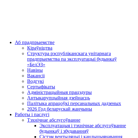
Аб прадпрыемстве
Кіраўніцтва
Структура рэспубліканскага унітарнага
прадпрыемства па эксплуатацыі будынкаў
«БелЭЗ»
Навіны
Вакансіі
Водгукі
Сертыфікаты
Адміністрацыйныя працэдуры
Антыкарупцыйная дзейнасць
Палітыка апрацоўкі персанальных дадзеных
2026 Год беларускай жанчыны
Работы і паслугі
Тэхнічнае абслугоўванне
Эксплуатацыя і тэхнічнае абслугоўванне
будынкаў і збудаванняў
Сістэм вентыляцыі і кандыцыянавання