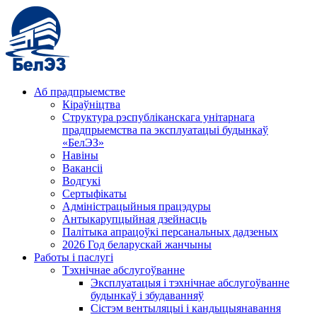
Аб прадпрыемстве
Кіраўніцтва
Структура рэспубліканскага унітарнага
прадпрыемства па эксплуатацыі будынкаў
«БелЭЗ»
Навіны
Вакансіі
Водгукі
Сертыфікаты
Адміністрацыйныя працэдуры
Антыкарупцыйная дзейнасць
Палітыка апрацоўкі персанальных дадзеных
2026 Год беларускай жанчыны
Работы і паслугі
Тэхнічнае абслугоўванне
Эксплуатацыя і тэхнічнае абслугоўванне
будынкаў і збудаванняў
Сістэм вентыляцыі і кандыцыянавання