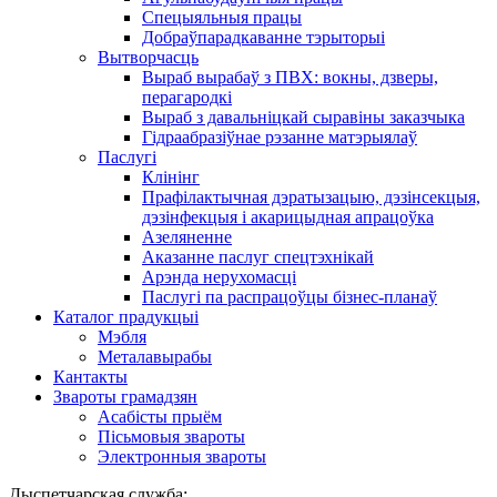
Спецыяльныя працы
Добраўпарадкаванне тэрыторыі
Вытворчасць
Выраб вырабаў з ПВХ: вокны, дзверы,
перагародкі
Выраб з давальніцкай сыравіны заказчыка
Гідраабразіўнае рэзанне матэрыялаў
Паслугі
Клінінг
Прафілактычная дэратызацыю, дэзiнсекцыя,
дэзінфекцыя і акарицыдная апрацоўка
Азеляненне
Аказанне паслуг спецтэхнікай
Арэнда нерухомасці
Паслугі па распрацоўцы бізнес-планаў
Каталог прадукцыі
Мэбля
Металавырабы
Кантакты
Звароты грамадзян
Асабісты прыём
Пісьмовыя звароты
Электронныя звароты
Дыспетчарская служба: