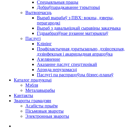
Спецыяльныя працы
Добраўпарадкаванне тэрыторыі
Вытворчасць
Выраб вырабаў з ПВХ: вокны, дзверы,
перагародкі
Выраб з давальніцкай сыравіны заказчыка
Гідраабразіўнае рэзанне матэрыялаў
Паслугі
Клінінг
Прафілактычная дэратызацыю, дэзiнсекцыя,
дэзінфекцыя і акарицыдная апрацоўка
Азеляненне
Аказанне паслуг спецтэхнікай
Арэнда нерухомасці
Паслугі па распрацоўцы бізнес-планаў
Каталог прадукцыі
Мэбля
Металавырабы
Кантакты
Звароты грамадзян
Асабісты прыём
Пісьмовыя звароты
Электронныя звароты