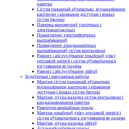
паветра
Сістэм пажарнай аўтаматыкі, відэаназірання,
кантролю і кіравання доступам і іншых
сістэм бяспекі
Паверка манометраў тэхнічных і
электракантактных
Правядзенне электрафізічных
выпрабаванняў
Правядзенне аэрадынамічных
выпрабаванняў сістэм вентыляцыі
Рамонт і абслугоўванне прыбораў уліку
цеплавой энергіі і сістэм аўтаматычнага
рэгулявання яе падачы
Рамонт і абслугоўванне ліфтаў
Будаўнічыя і мантажныя работы
Мантаж сістэм пажарнай аўтаматыкі,
відэаназірання, кантролю і кіравання
доступам і іншых сістэм бяспекі
Мантаж, пуска-наладка сістэм вентыляцыі і
кандыцыянавання паветра
Рамонтна-аварыйныя працы
Мантаж прыбораў уліку цеплавой энергіі і
сістэм аўтаматычнага рэгулявання яе падачы
Мантаж, пуска-наладка ліфтаў
Агульнабудаўнічыя працы