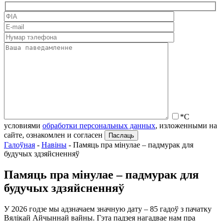
*С
условиями
обработки персональных данных
, изложенными на
сайте, ознакомлен и согласен
Галоўная
-
Навіны
-
Памяць пра мінулае – падмурак для
будучых здзяйсненняў
Памяць пра мінулае – падмурак для
будучых здзяйсненняў
У 2026 годзе мы адзначаем значную дату – 85 гадоў з пачатку
Вялікай Айчыннай вайны. Гэта падзея нагадвае нам пра