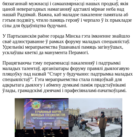
бяззаганнай мужнасці і самаахвярнасці нашых продкаў, якія
цаной неверагодных намаганняў адстаялі мірнае неба над
нашай Радзімай. Важна, каб маладое пакаленне памятала аб
гэтым подзвігу, чтило памяць герояў і черпало ў іх прыкладзе
сілы для будаўніцтва будучыні.
У Партызанскім раёне горада Мінска гэта імкненне знайшло
сваё адлюстраванне ў рамках форуму маладых спецыялістаў.
Удзельнікі мерапрыемства ўшанавалі памяць загінуўшых,
усклаўшы кветкі да манумента Перамогі.
Працягваючы тэму пераемнасці пакаленняў і падтрымкі
маладых талентаў, арганізатары форуму правялі дыялогавую
пляцоўку пад назвай “Старт у будучыню: падтрымка маладых
спецыялістаў”. Гэта мерапрыемства стала пляцоўкай для
адкрытага дыялогу і абмену думкамі паміж прадстаўнікамі
ўлады, грамадскімі дзеячамі і прафесіяналамі-пачаткоўцамі.