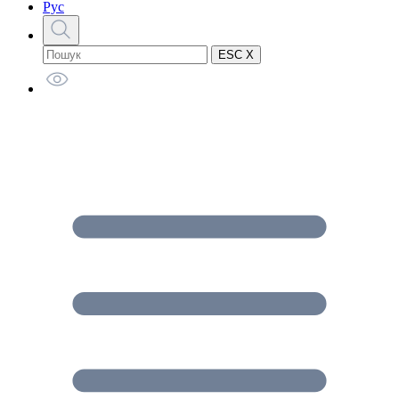
Рус
ESC X