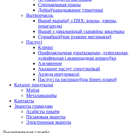
Спецыяльныя працы
Добраўпарадкаванне тэрыторыі
Вытворчасць
Выраб вырабаў з ПВХ: вокны, дзверы,
перагародкі
Выраб з давальніцкай сыравіны заказчыка
Гідраабразіўнае рэзанне матэрыялаў
Паслугі
Клінінг
Прафілактычная дэратызацыю, дэзiнсекцыя,
дэзінфекцыя і акарицыдная апрацоўка
Азеляненне
Аказанне паслуг спецтэхнікай
Арэнда нерухомасці
Паслугі па распрацоўцы бізнес-планаў
Каталог прадукцыі
Мэбля
Металавырабы
Кантакты
Звароты грамадзян
Асабісты прыём
Пісьмовыя звароты
Электронныя звароты
Дыспетчарская служба: