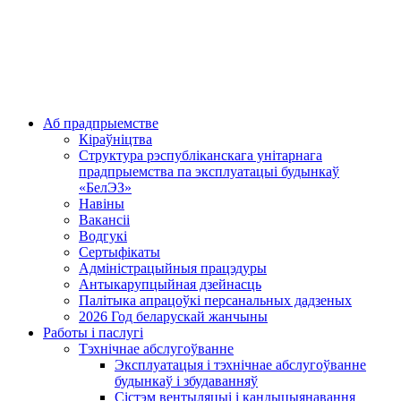
Аб прадпрыемстве
Кіраўніцтва
Структура рэспубліканскага унітарнага
прадпрыемства па эксплуатацыі будынкаў
«БелЭЗ»
Навіны
Вакансіі
Водгукі
Сертыфікаты
Адміністрацыйныя працэдуры
Антыкарупцыйная дзейнасць
Палітыка апрацоўкі персанальных дадзеных
2026 Год беларускай жанчыны
Работы і паслугі
Тэхнічнае абслугоўванне
Эксплуатацыя і тэхнічнае абслугоўванне
будынкаў і збудаванняў
Сістэм вентыляцыі і кандыцыянавання