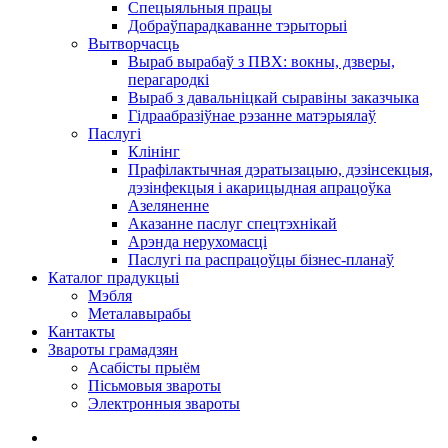
Спецыяльныя працы
Добраўпарадкаванне тэрыторыі
Вытворчасць
Выраб вырабаў з ПВХ: вокны, дзверы,
перагародкі
Выраб з давальніцкай сыравіны заказчыка
Гідраабразіўнае рэзанне матэрыялаў
Паслугі
Клінінг
Прафілактычная дэратызацыю, дэзiнсекцыя,
дэзінфекцыя і акарицыдная апрацоўка
Азеляненне
Аказанне паслуг спецтэхнікай
Арэнда нерухомасці
Паслугі па распрацоўцы бізнес-планаў
Каталог прадукцыі
Мэбля
Металавырабы
Кантакты
Звароты грамадзян
Асабісты прыём
Пісьмовыя звароты
Электронныя звароты