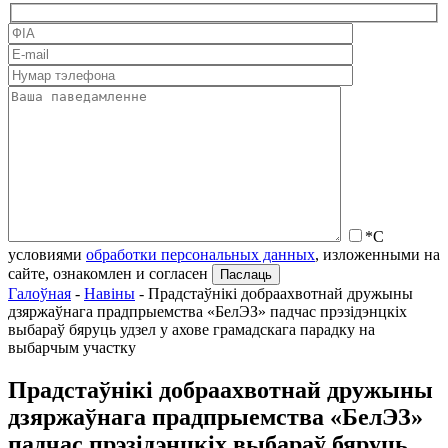
*С
условиями
обработки персональных данных
, изложенными на
сайте, ознакомлен и согласен
Галоўная
-
Навіны
-
Прадстаўнікі добраахвотнай дружыны
дзяржаўнага прадпрыемства «БелЭЗ» падчас прэзідэнцкіх
выбараў бяруць удзел у ахове грамадскага парадку на
выбарчым участку
Прадстаўнікі добраахвотнай дружыны
дзяржаўнага прадпрыемства «БелЭЗ»
падчас прэзідэнцкіх выбараў бяруць