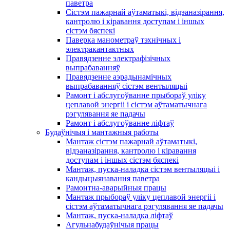
паветра
Сістэм пажарнай аўтаматыкі, відэаназірання,
кантролю і кіравання доступам і іншых
сістэм бяспекі
Паверка манометраў тэхнічных і
электракантактных
Правядзенне электрафізічных
выпрабаванняў
Правядзенне аэрадынамічных
выпрабаванняў сістэм вентыляцыі
Рамонт і абслугоўванне прыбораў уліку
цеплавой энергіі і сістэм аўтаматычнага
рэгулявання яе падачы
Рамонт і абслугоўванне ліфтаў
Будаўнічыя і мантажныя работы
Мантаж сістэм пажарнай аўтаматыкі,
відэаназірання, кантролю і кіравання
доступам і іншых сістэм бяспекі
Мантаж, пуска-наладка сістэм вентыляцыі і
кандыцыянавання паветра
Рамонтна-аварыйныя працы
Мантаж прыбораў уліку цеплавой энергіі і
сістэм аўтаматычнага рэгулявання яе падачы
Мантаж, пуска-наладка ліфтаў
Агульнабудаўнічыя працы