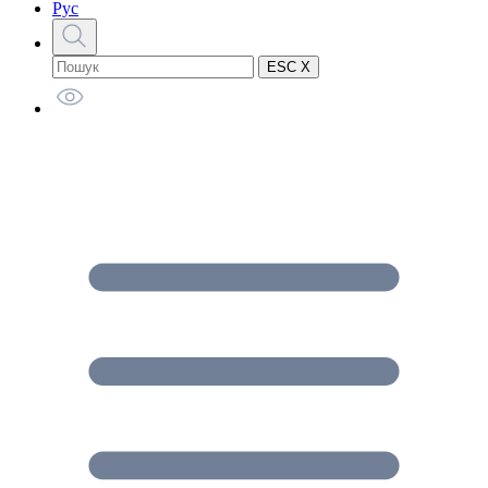
Рус
ESC X