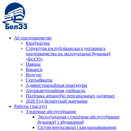
Аб прадпрыемстве
Кіраўніцтва
Структура рэспубліканскага унітарнага
прадпрыемства па эксплуатацыі будынкаў
«БелЭЗ»
Навіны
Вакансіі
Водгукі
Сертыфікаты
Адміністрацыйныя працэдуры
Антыкарупцыйная дзейнасць
Палітыка апрацоўкі персанальных дадзеных
2026 Год беларускай жанчыны
Работы і паслугі
Тэхнічнае абслугоўванне
Эксплуатацыя і тэхнічнае абслугоўванне
будынкаў і збудаванняў
Сістэм вентыляцыі і кандыцыянавання