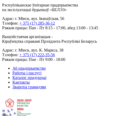
Рэспубліканскае ўнітарнае прадпрыемства
па эксплуатацыі будынкаў «БЕЛЭЗ»
Адрас: г. Мінск, вул. Іванаўская, 56
Тэлефон:
+ 375 (17) 285-36-12
Рэжым працы: Пан - Пт 8:15 - 17:00, абед 13:00 - 13:45
Вышэйстаячая арганізацыя -
Кіраўніцтва справамі Прэзідэнта Рэспублікі Беларусь
Адрас: г. Мінск, вул. К. Маркса, 38
Тэлефон:
+ 375 (17) 222-35-56
Рэжым працы: Пан - Пт 9:00 - 18:00
Аб прадпрыемстве
Работы і паслугі
Каталог прадукцыі
Кантакты
Звароты грамадзян