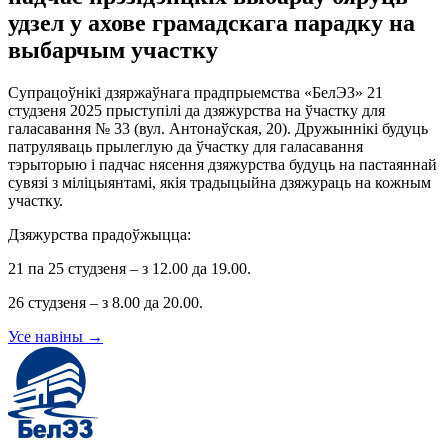
удзел у ахове грамадскага парадку на
выбарчым участку
Супрацоўнікі дзяржаўнага прадпрыемства «БелЭЗ» 21
студзеня 2025 прыступілі да дзяжурства на ўчастку для
галасавання № 33 (вул. Антонаўская, 20). Дружыннікі будуць
патруляваць прылеглую да ўчастку для галасавання
тэрыторыю і падчас нясення дзяжурства будуць на пастаяннай
сувязі з міліцыянтамі, якія традыцыйна дзяжураць на кожным
участку.
Дзяжурства прадоўжыцца:
21 па 25 студзеня – з 12.00 да 19.00.
26 студзеня – з 8.00 да 20.00.
Усе навіны
→