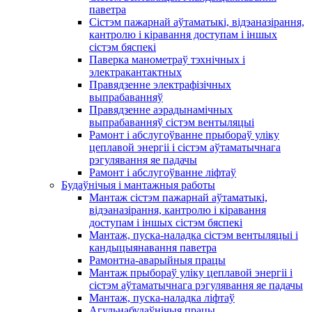
паветра
Сістэм пажарнай аўтаматыкі, відэаназірання,
кантролю і кіравання доступам і іншых
сістэм бяспекі
Паверка манометраў тэхнічных і
электракантактных
Правядзенне электрафізічных
выпрабаванняў
Правядзенне аэрадынамічных
выпрабаванняў сістэм вентыляцыі
Рамонт і абслугоўванне прыбораў уліку
цеплавой энергіі і сістэм аўтаматычнага
рэгулявання яе падачы
Рамонт і абслугоўванне ліфтаў
Будаўнічыя і мантажныя работы
Мантаж сістэм пажарнай аўтаматыкі,
відэаназірання, кантролю і кіравання
доступам і іншых сістэм бяспекі
Мантаж, пуска-наладка сістэм вентыляцыі і
кандыцыянавання паветра
Рамонтна-аварыйныя працы
Мантаж прыбораў уліку цеплавой энергіі і
сістэм аўтаматычнага рэгулявання яе падачы
Мантаж, пуска-наладка ліфтаў
Агульнабудаўнічыя працы