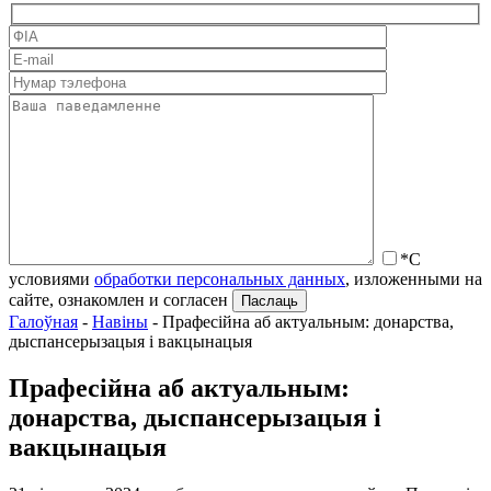
*С
условиями
обработки персональных данных
, изложенными на
сайте, ознакомлен и согласен
Галоўная
-
Навіны
-
Прафесійна аб актуальным: донарства,
дыспансерызацыя і вакцынацыя
Прафесійна аб актуальным:
донарства, дыспансерызацыя і
вакцынацыя