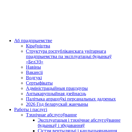
Аб прадпрыемстве
Кіраўніцтва
Структура рэспубліканскага унітарнага
прадпрыемства па эксплуатацыі будынкаў
«БелЭЗ»
Навіны
Вакансіі
Водгукі
Сертыфікаты
Адміністрацыйныя працэдуры
Антыкарупцыйная дзейнасць
Палітыка апрацоўкі персанальных дадзеных
2026 Год беларускай жанчыны
Работы і паслугі
Тэхнічнае абслугоўванне
Эксплуатацыя і тэхнічнае абслугоўванне
будынкаў і збудаванняў
Сістэм вентыляцыі і кандыцыянавання