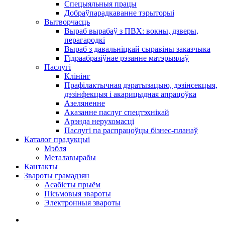
Спецыяльныя працы
Добраўпарадкаванне тэрыторыі
Вытворчасць
Выраб вырабаў з ПВХ: вокны, дзверы,
перагародкі
Выраб з давальніцкай сыравіны заказчыка
Гідраабразіўнае рэзанне матэрыялаў
Паслугі
Клінінг
Прафілактычная дэратызацыю, дэзiнсекцыя,
дэзінфекцыя і акарицыдная апрацоўка
Азеляненне
Аказанне паслуг спецтэхнікай
Арэнда нерухомасці
Паслугі па распрацоўцы бізнес-планаў
Каталог прадукцыі
Мэбля
Металавырабы
Кантакты
Звароты грамадзян
Асабісты прыём
Пісьмовыя звароты
Электронныя звароты