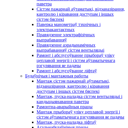
паветра
Сістэм пажарнай аўтаматыкі, відэаназірання,
кантролю і кіравання доступам і іншых
сістэм бяспекі
Паверка манометраў тэхнічных і
электракантактных
Правядзенне электрафізічных
выпрабаванняў
Правядзенне аэрадынамічных
выпрабаванняў сістэм вентыляцыі
Рамонт і абслугоўванне прыбораў уліку
цеплавой энергіі і сістэм аўтаматычнага
рэгулявання яе падачы
Рамонт і абслугоўванне ліфтаў
Будаўнічыя і мантажныя работы
Мантаж сістэм пажарнай аўтаматыкі,
відэаназірання, кантролю і кіравання
доступам і іншых сістэм бяспекі
Мантаж, пуска-наладка сістэм вентыляцыі і
кандыцыянавання паветра
Рамонтна-аварыйныя працы
Мантаж прыбораў уліку цеплавой энергіі і
сістэм аўтаматычнага рэгулявання яе падачы
Мантаж, пуска-наладка ліфтаў
Агульнабудаўнічыя працы