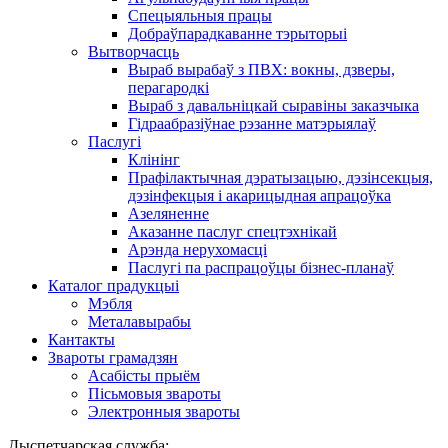
Спецыяльныя працы
Добраўпарадкаванне тэрыторыі
Вытворчасць
Выраб вырабаў з ПВХ: вокны, дзверы,
перагародкі
Выраб з давальніцкай сыравіны заказчыка
Гідраабразіўнае рэзанне матэрыялаў
Паслугі
Клінінг
Прафілактычная дэратызацыю, дэзiнсекцыя,
дэзінфекцыя і акарицыдная апрацоўка
Азеляненне
Аказанне паслуг спецтэхнікай
Арэнда нерухомасці
Паслугі па распрацоўцы бізнес-планаў
Каталог прадукцыі
Мэбля
Металавырабы
Кантакты
Звароты грамадзян
Асабісты прыём
Пісьмовыя звароты
Электронныя звароты
Дыспетчарская служба: