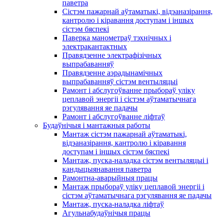
паветра
Сістэм пажарнай аўтаматыкі, відэаназірання,
кантролю і кіравання доступам і іншых
сістэм бяспекі
Паверка манометраў тэхнічных і
электракантактных
Правядзенне электрафізічных
выпрабаванняў
Правядзенне аэрадынамічных
выпрабаванняў сістэм вентыляцыі
Рамонт і абслугоўванне прыбораў уліку
цеплавой энергіі і сістэм аўтаматычнага
рэгулявання яе падачы
Рамонт і абслугоўванне ліфтаў
Будаўнічыя і мантажныя работы
Мантаж сістэм пажарнай аўтаматыкі,
відэаназірання, кантролю і кіравання
доступам і іншых сістэм бяспекі
Мантаж, пуска-наладка сістэм вентыляцыі і
кандыцыянавання паветра
Рамонтна-аварыйныя працы
Мантаж прыбораў уліку цеплавой энергіі і
сістэм аўтаматычнага рэгулявання яе падачы
Мантаж, пуска-наладка ліфтаў
Агульнабудаўнічыя працы