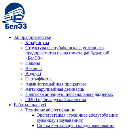
Аб прадпрыемстве
Кіраўніцтва
Структура рэспубліканскага унітарнага
прадпрыемства па эксплуатацыі будынкаў
«БелЭЗ»
Навіны
Вакансіі
Водгукі
Сертыфікаты
Адміністрацыйныя працэдуры
Антыкарупцыйная дзейнасць
Палітыка апрацоўкі персанальных дадзеных
2026 Год беларускай жанчыны
Работы і паслугі
Тэхнічнае абслугоўванне
Эксплуатацыя і тэхнічнае абслугоўванне
будынкаў і збудаванняў
Сістэм вентыляцыі і кандыцыянавання