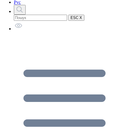
Рус
ESC X