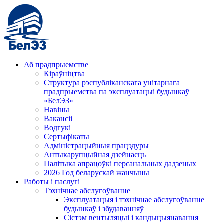
Аб прадпрыемстве
Кіраўніцтва
Структура рэспубліканскага унітарнага
прадпрыемства па эксплуатацыі будынкаў
«БелЭЗ»
Навіны
Вакансіі
Водгукі
Сертыфікаты
Адміністрацыйныя працэдуры
Антыкарупцыйная дзейнасць
Палітыка апрацоўкі персанальных дадзеных
2026 Год беларускай жанчыны
Работы і паслугі
Тэхнічнае абслугоўванне
Эксплуатацыя і тэхнічнае абслугоўванне
будынкаў і збудаванняў
Сістэм вентыляцыі і кандыцыянавання