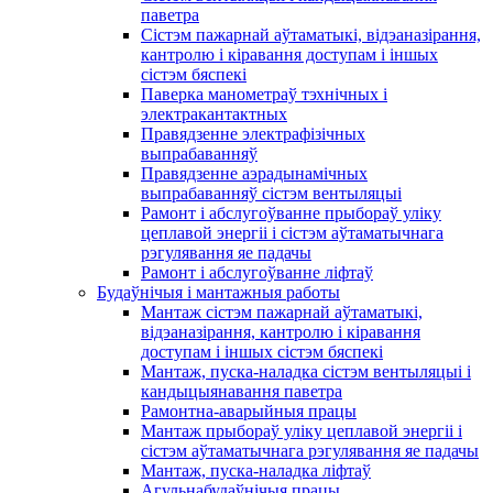
паветра
Сістэм пажарнай аўтаматыкі, відэаназірання,
кантролю і кіравання доступам і іншых
сістэм бяспекі
Паверка манометраў тэхнічных і
электракантактных
Правядзенне электрафізічных
выпрабаванняў
Правядзенне аэрадынамічных
выпрабаванняў сістэм вентыляцыі
Рамонт і абслугоўванне прыбораў уліку
цеплавой энергіі і сістэм аўтаматычнага
рэгулявання яе падачы
Рамонт і абслугоўванне ліфтаў
Будаўнічыя і мантажныя работы
Мантаж сістэм пажарнай аўтаматыкі,
відэаназірання, кантролю і кіравання
доступам і іншых сістэм бяспекі
Мантаж, пуска-наладка сістэм вентыляцыі і
кандыцыянавання паветра
Рамонтна-аварыйныя працы
Мантаж прыбораў уліку цеплавой энергіі і
сістэм аўтаматычнага рэгулявання яе падачы
Мантаж, пуска-наладка ліфтаў
Агульнабудаўнічыя працы