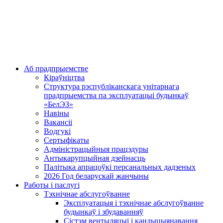
Аб прадпрыемстве
Кіраўніцтва
Структура рэспубліканскага унітарнага
прадпрыемства па эксплуатацыі будынкаў
«БелЭЗ»
Навіны
Вакансіі
Водгукі
Сертыфікаты
Адміністрацыйныя працэдуры
Антыкарупцыйная дзейнасць
Палітыка апрацоўкі персанальных дадзеных
2026 Год беларускай жанчыны
Работы і паслугі
Тэхнічнае абслугоўванне
Эксплуатацыя і тэхнічнае абслугоўванне
будынкаў і збудаванняў
Сістэм вентыляцыі і кандыцыянавання