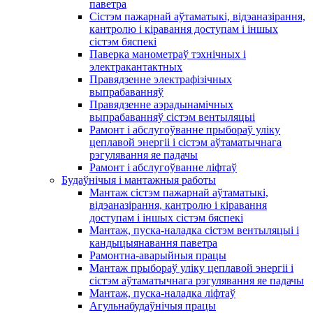
паветра
Сістэм пажарнай аўтаматыкі, відэаназірання,
кантролю і кіравання доступам і іншых
сістэм бяспекі
Паверка манометраў тэхнічных і
электракантактных
Правядзенне электрафізічных
выпрабаванняў
Правядзенне аэрадынамічных
выпрабаванняў сістэм вентыляцыі
Рамонт і абслугоўванне прыбораў уліку
цеплавой энергіі і сістэм аўтаматычнага
рэгулявання яе падачы
Рамонт і абслугоўванне ліфтаў
Будаўнічыя і мантажныя работы
Мантаж сістэм пажарнай аўтаматыкі,
відэаназірання, кантролю і кіравання
доступам і іншых сістэм бяспекі
Мантаж, пуска-наладка сістэм вентыляцыі і
кандыцыянавання паветра
Рамонтна-аварыйныя працы
Мантаж прыбораў уліку цеплавой энергіі і
сістэм аўтаматычнага рэгулявання яе падачы
Мантаж, пуска-наладка ліфтаў
Агульнабудаўнічыя працы