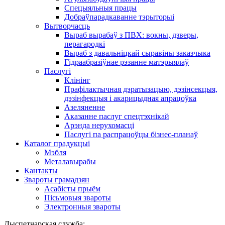
Спецыяльныя працы
Добраўпарадкаванне тэрыторыі
Вытворчасць
Выраб вырабаў з ПВХ: вокны, дзверы,
перагародкі
Выраб з давальніцкай сыравіны заказчыка
Гідраабразіўнае рэзанне матэрыялаў
Паслугі
Клінінг
Прафілактычная дэратызацыю, дэзiнсекцыя,
дэзінфекцыя і акарицыдная апрацоўка
Азеляненне
Аказанне паслуг спецтэхнікай
Арэнда нерухомасці
Паслугі па распрацоўцы бізнес-планаў
Каталог прадукцыі
Мэбля
Металавырабы
Кантакты
Звароты грамадзян
Асабісты прыём
Пісьмовыя звароты
Электронныя звароты
Дыспетчарская служба: