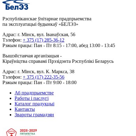
Рэспубліканскае ўнітарнае прадпрыемства
па эксплуатацыі будынкаў «БЕЛЭЗ»
Адрас: г. Мінск, вул. Іванаўская, 56
Тэлефон:
+ 375 (17) 285-36-12
Рэжым працы: Пан - Пт 8:15 - 17:00, абед 13:00 - 13:45
Вышэйстаячая арганізацыя -
Кіраўніцтва справамі Прэзідэнта Рэспублікі Беларусь
Адрас: г. Мінск, вул. К. Маркса, 38
Тэлефон:
+ 375 (17) 222-35-56
Рэжым працы: Пан - Пт 9:00 - 18:00
Аб прадпрыемстве
Работы і паслугі
Каталог прадукцыі
Кантакты
Звароты грамадзян