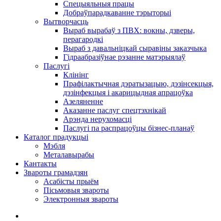
Спецыяльныя працы
Добраўпарадкаванне тэрыторыі
Вытворчасць
Выраб вырабаў з ПВХ: вокны, дзверы,
перагародкі
Выраб з давальніцкай сыравіны заказчыка
Гідраабразіўнае рэзанне матэрыялаў
Паслугі
Клінінг
Прафілактычная дэратызацыю, дэзiнсекцыя,
дэзінфекцыя і акарицыдная апрацоўка
Азеляненне
Аказанне паслуг спецтэхнікай
Арэнда нерухомасці
Паслугі па распрацоўцы бізнес-планаў
Каталог прадукцыі
Мэбля
Металавырабы
Кантакты
Звароты грамадзян
Асабісты прыём
Пісьмовыя звароты
Электронныя звароты