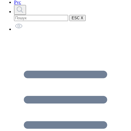
Рус
ESC X