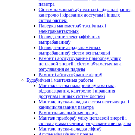
паветра
Сістэм пажарнай аўтаматыкі, відэаназірання,
кантролю і кіравання доступам і іншых
сістэм бяспекі
Паверка манометраў тэхнічных і
электракантактных
Правядзенне электрафізічных
выпрабаванняў
Правядзенне аэрадынамічных
выпрабаванняў сістэм вентыляцыі
Рамонт і абслугоўванне прыбораў уліку
цеплавой энергіі і сістэм аўтаматычнага
рэгулявання яе падачы
Рамонт і абслугоўванне ліфтаў
Будаўнічыя і мантажныя работы
Мантаж сістэм пажарнай аўтаматыкі,
відэаназірання, кантролю і кіравання
доступам і іншых сістэм бяспекі
Мантаж, пуска-наладка сістэм вентыляцыі і
кандыцыянавання паветра
Рамонтна-аварыйныя працы
Мантаж прыбораў уліку цеплавой энергіі і
сістэм аўтаматычнага рэгулявання яе падачы
Мантаж, пуска-наладка ліфтаў
Агульнабудаўнічыя працы