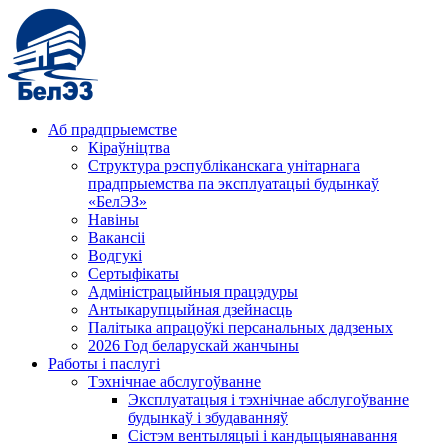
Аб прадпрыемстве
Кіраўніцтва
Структура рэспубліканскага унітарнага
прадпрыемства па эксплуатацыі будынкаў
«БелЭЗ»
Навіны
Вакансіі
Водгукі
Сертыфікаты
Адміністрацыйныя працэдуры
Антыкарупцыйная дзейнасць
Палітыка апрацоўкі персанальных дадзеных
2026 Год беларускай жанчыны
Работы і паслугі
Тэхнічнае абслугоўванне
Эксплуатацыя і тэхнічнае абслугоўванне
будынкаў і збудаванняў
Сістэм вентыляцыі і кандыцыянавання