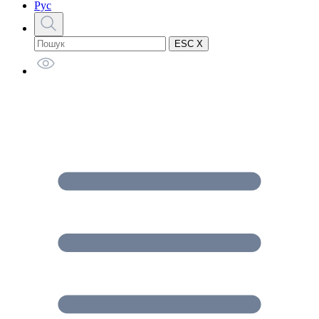
Рус
ESC X