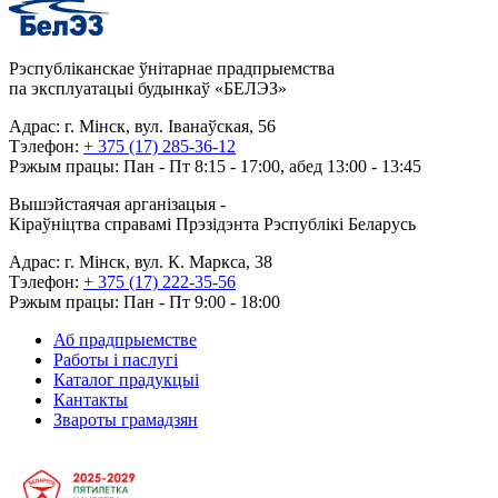
Рэспубліканскае ўнітарнае прадпрыемства
па эксплуатацыі будынкаў «БЕЛЭЗ»
Адрас: г. Мінск, вул. Іванаўская, 56
Тэлефон:
+ 375 (17) 285-36-12
Рэжым працы: Пан - Пт 8:15 - 17:00, абед 13:00 - 13:45
Вышэйстаячая арганізацыя -
Кіраўніцтва справамі Прэзідэнта Рэспублікі Беларусь
Адрас: г. Мінск, вул. К. Маркса, 38
Тэлефон:
+ 375 (17) 222-35-56
Рэжым працы: Пан - Пт 9:00 - 18:00
Аб прадпрыемстве
Работы і паслугі
Каталог прадукцыі
Кантакты
Звароты грамадзян