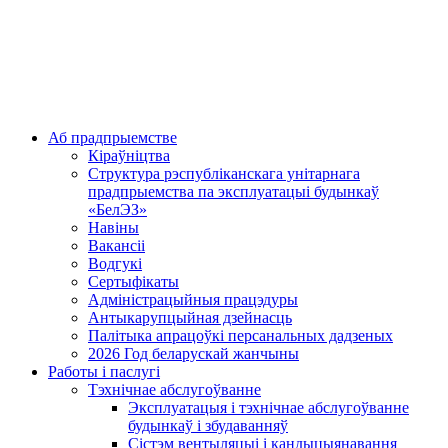
Аб прадпрыемстве
Кіраўніцтва
Структура рэспубліканскага унітарнага
прадпрыемства па эксплуатацыі будынкаў
«БелЭЗ»
Навіны
Вакансіі
Водгукі
Сертыфікаты
Адміністрацыйныя працэдуры
Антыкарупцыйная дзейнасць
Палітыка апрацоўкі персанальных дадзеных
2026 Год беларускай жанчыны
Работы і паслугі
Тэхнічнае абслугоўванне
Эксплуатацыя і тэхнічнае абслугоўванне
будынкаў і збудаванняў
Сістэм вентыляцыі і кандыцыянавання