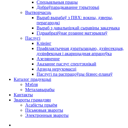
Спецыяльныя працы
Добраўпарадкаванне тэрыторыі
Вытворчасць
Выраб вырабаў з ПВХ: вокны, дзверы,
перагародкі
Выраб з давальніцкай сыравіны заказчыка
Гідраабразіўнае рэзанне матэрыялаў
Паслугі
Клінінг
Прафілактычная дэратызацыю, дэзiнсекцыя,
дэзінфекцыя і акарицыдная апрацоўка
Азеляненне
Аказанне паслуг спецтэхнікай
Арэнда нерухомасці
Паслугі па распрацоўцы бізнес-планаў
Каталог прадукцыі
Мэбля
Металавырабы
Кантакты
Звароты грамадзян
Асабісты прыём
Пісьмовыя звароты
Электронныя звароты