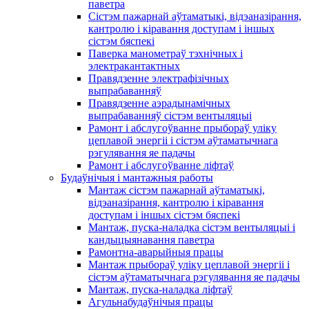
паветра
Сістэм пажарнай аўтаматыкі, відэаназірання,
кантролю і кіравання доступам і іншых
сістэм бяспекі
Паверка манометраў тэхнічных і
электракантактных
Правядзенне электрафізічных
выпрабаванняў
Правядзенне аэрадынамічных
выпрабаванняў сістэм вентыляцыі
Рамонт і абслугоўванне прыбораў уліку
цеплавой энергіі і сістэм аўтаматычнага
рэгулявання яе падачы
Рамонт і абслугоўванне ліфтаў
Будаўнічыя і мантажныя работы
Мантаж сістэм пажарнай аўтаматыкі,
відэаназірання, кантролю і кіравання
доступам і іншых сістэм бяспекі
Мантаж, пуска-наладка сістэм вентыляцыі і
кандыцыянавання паветра
Рамонтна-аварыйныя працы
Мантаж прыбораў уліку цеплавой энергіі і
сістэм аўтаматычнага рэгулявання яе падачы
Мантаж, пуска-наладка ліфтаў
Агульнабудаўнічыя працы