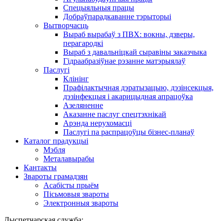
Спецыяльныя працы
Добраўпарадкаванне тэрыторыі
Вытворчасць
Выраб вырабаў з ПВХ: вокны, дзверы,
перагародкі
Выраб з давальніцкай сыравіны заказчыка
Гідраабразіўнае рэзанне матэрыялаў
Паслугі
Клінінг
Прафілактычная дэратызацыю, дэзiнсекцыя,
дэзінфекцыя і акарицыдная апрацоўка
Азеляненне
Аказанне паслуг спецтэхнікай
Арэнда нерухомасці
Паслугі па распрацоўцы бізнес-планаў
Каталог прадукцыі
Мэбля
Металавырабы
Кантакты
Звароты грамадзян
Асабісты прыём
Пісьмовыя звароты
Электронныя звароты
Дыспетчарская служба: