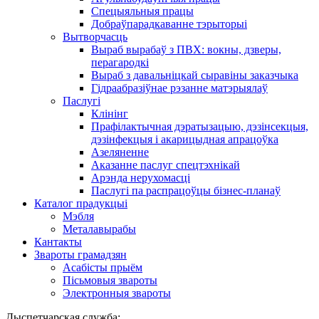
Спецыяльныя працы
Добраўпарадкаванне тэрыторыі
Вытворчасць
Выраб вырабаў з ПВХ: вокны, дзверы,
перагародкі
Выраб з давальніцкай сыравіны заказчыка
Гідраабразіўнае рэзанне матэрыялаў
Паслугі
Клінінг
Прафілактычная дэратызацыю, дэзiнсекцыя,
дэзінфекцыя і акарицыдная апрацоўка
Азеляненне
Аказанне паслуг спецтэхнікай
Арэнда нерухомасці
Паслугі па распрацоўцы бізнес-планаў
Каталог прадукцыі
Мэбля
Металавырабы
Кантакты
Звароты грамадзян
Асабісты прыём
Пісьмовыя звароты
Электронныя звароты
Дыспетчарская служба: