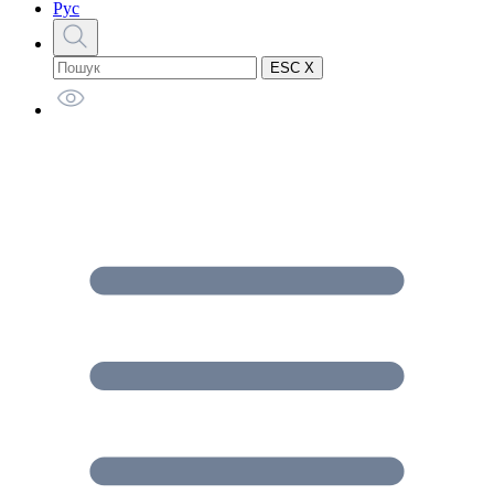
Рус
ESC X