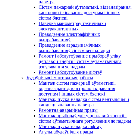
паветра
Сістэм пажарнай аўтаматыкі, відэаназірання,
кантролю і кіравання доступам і іншых
сістэм бяспекі
Паверка манометраў тэхнічных і
электракантактных
Правядзенне электрафізічных
выпрабаванняў
Правядзенне аэрадынамічных
выпрабаванняў сістэм вентыляцыі
Рамонт і абслугоўванне прыбораў уліку
цеплавой энергіі і сістэм аўтаматычнага
рэгулявання яе падачы
Рамонт і абслугоўванне ліфтаў
Будаўнічыя і мантажныя работы
Мантаж сістэм пажарнай аўтаматыкі,
відэаназірання, кантролю і кіравання
доступам і іншых сістэм бяспекі
Мантаж, пуска-наладка сістэм вентыляцыі і
кандыцыянавання паветра
Рамонтна-аварыйныя працы
Мантаж прыбораў уліку цеплавой энергіі і
сістэм аўтаматычнага рэгулявання яе падачы
Мантаж, пуска-наладка ліфтаў
Агульнабудаўнічыя працы