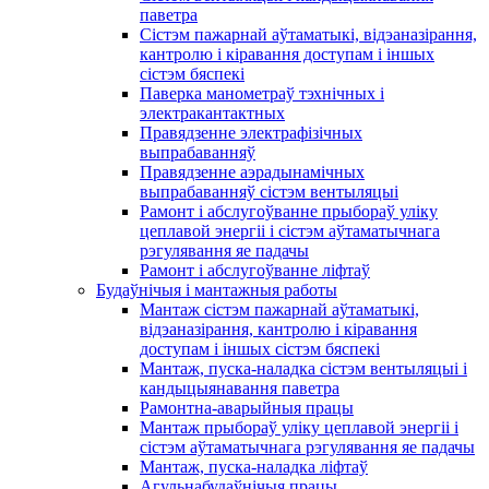
паветра
Сістэм пажарнай аўтаматыкі, відэаназірання,
кантролю і кіравання доступам і іншых
сістэм бяспекі
Паверка манометраў тэхнічных і
электракантактных
Правядзенне электрафізічных
выпрабаванняў
Правядзенне аэрадынамічных
выпрабаванняў сістэм вентыляцыі
Рамонт і абслугоўванне прыбораў уліку
цеплавой энергіі і сістэм аўтаматычнага
рэгулявання яе падачы
Рамонт і абслугоўванне ліфтаў
Будаўнічыя і мантажныя работы
Мантаж сістэм пажарнай аўтаматыкі,
відэаназірання, кантролю і кіравання
доступам і іншых сістэм бяспекі
Мантаж, пуска-наладка сістэм вентыляцыі і
кандыцыянавання паветра
Рамонтна-аварыйныя працы
Мантаж прыбораў уліку цеплавой энергіі і
сістэм аўтаматычнага рэгулявання яе падачы
Мантаж, пуска-наладка ліфтаў
Агульнабудаўнічыя працы