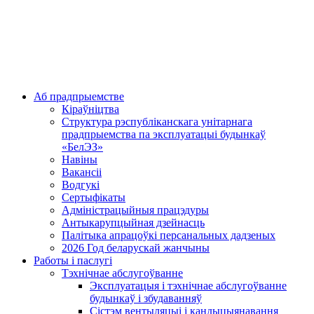
Аб прадпрыемстве
Кіраўніцтва
Структура рэспубліканскага унітарнага
прадпрыемства па эксплуатацыі будынкаў
«БелЭЗ»
Навіны
Вакансіі
Водгукі
Сертыфікаты
Адміністрацыйныя працэдуры
Антыкарупцыйная дзейнасць
Палітыка апрацоўкі персанальных дадзеных
2026 Год беларускай жанчыны
Работы і паслугі
Тэхнічнае абслугоўванне
Эксплуатацыя і тэхнічнае абслугоўванне
будынкаў і збудаванняў
Сістэм вентыляцыі і кандыцыянавання