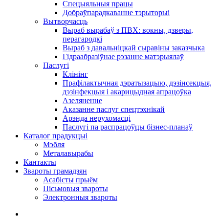
Спецыяльныя працы
Добраўпарадкаванне тэрыторыі
Вытворчасць
Выраб вырабаў з ПВХ: вокны, дзверы,
перагародкі
Выраб з давальніцкай сыравіны заказчыка
Гідраабразіўнае рэзанне матэрыялаў
Паслугі
Клінінг
Прафілактычная дэратызацыю, дэзiнсекцыя,
дэзінфекцыя і акарицыдная апрацоўка
Азеляненне
Аказанне паслуг спецтэхнікай
Арэнда нерухомасці
Паслугі па распрацоўцы бізнес-планаў
Каталог прадукцыі
Мэбля
Металавырабы
Кантакты
Звароты грамадзян
Асабісты прыём
Пісьмовыя звароты
Электронныя звароты