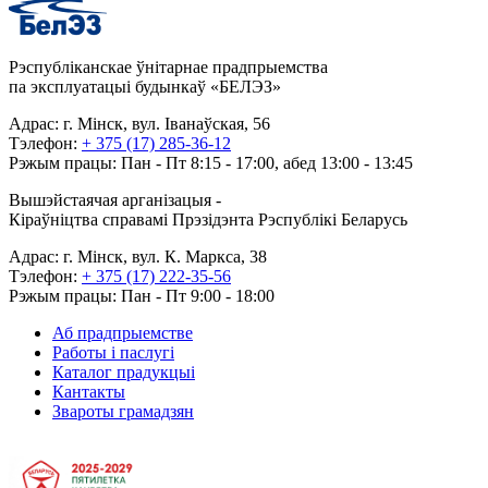
Рэспубліканскае ўнітарнае прадпрыемства
па эксплуатацыі будынкаў «БЕЛЭЗ»
Адрас: г. Мінск, вул. Іванаўская, 56
Тэлефон:
+ 375 (17) 285-36-12
Рэжым працы: Пан - Пт 8:15 - 17:00, абед 13:00 - 13:45
Вышэйстаячая арганізацыя -
Кіраўніцтва справамі Прэзідэнта Рэспублікі Беларусь
Адрас: г. Мінск, вул. К. Маркса, 38
Тэлефон:
+ 375 (17) 222-35-56
Рэжым працы: Пан - Пт 9:00 - 18:00
Аб прадпрыемстве
Работы і паслугі
Каталог прадукцыі
Кантакты
Звароты грамадзян