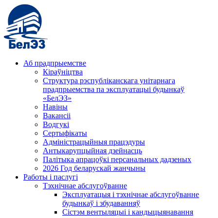
Аб прадпрыемстве
Кіраўніцтва
Структура рэспубліканскага унітарнага
прадпрыемства па эксплуатацыі будынкаў
«БелЭЗ»
Навіны
Вакансіі
Водгукі
Сертыфікаты
Адміністрацыйныя працэдуры
Антыкарупцыйная дзейнасць
Палітыка апрацоўкі персанальных дадзеных
2026 Год беларускай жанчыны
Работы і паслугі
Тэхнічнае абслугоўванне
Эксплуатацыя і тэхнічнае абслугоўванне
будынкаў і збудаванняў
Сістэм вентыляцыі і кандыцыянавання