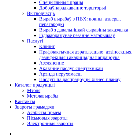
Спецыяльныя працы
Добраўпарадкаванне тэрыторыі
Вытворчасць
Выраб вырабаў з ПВХ: вокны, дзверы,
перагародкі
Выраб з давальніцкай сыравіны заказчыка
Гідраабразіўнае рэзанне матэрыялаў
Паслугі
Клінінг
Прафілактычная дэратызацыю, дэзiнсекцыя,
дэзінфекцыя і акарицыдная апрацоўка
Азеляненне
Аказанне паслуг спецтэхнікай
Арэнда нерухомасці
Паслугі па распрацоўцы бізнес-планаў
Каталог прадукцыі
Мэбля
Металавырабы
Кантакты
Звароты грамадзян
Асабісты прыём
Пісьмовыя звароты
Электронныя звароты