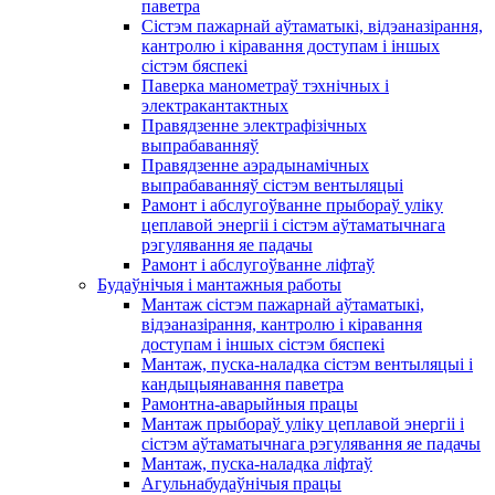
паветра
Сістэм пажарнай аўтаматыкі, відэаназірання,
кантролю і кіравання доступам і іншых
сістэм бяспекі
Паверка манометраў тэхнічных і
электракантактных
Правядзенне электрафізічных
выпрабаванняў
Правядзенне аэрадынамічных
выпрабаванняў сістэм вентыляцыі
Рамонт і абслугоўванне прыбораў уліку
цеплавой энергіі і сістэм аўтаматычнага
рэгулявання яе падачы
Рамонт і абслугоўванне ліфтаў
Будаўнічыя і мантажныя работы
Мантаж сістэм пажарнай аўтаматыкі,
відэаназірання, кантролю і кіравання
доступам і іншых сістэм бяспекі
Мантаж, пуска-наладка сістэм вентыляцыі і
кандыцыянавання паветра
Рамонтна-аварыйныя працы
Мантаж прыбораў уліку цеплавой энергіі і
сістэм аўтаматычнага рэгулявання яе падачы
Мантаж, пуска-наладка ліфтаў
Агульнабудаўнічыя працы