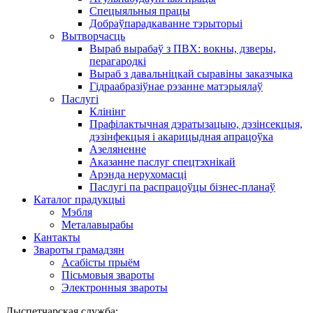
Спецыяльныя працы
Добраўпарадкаванне тэрыторыі
Вытворчасць
Выраб вырабаў з ПВХ: вокны, дзверы,
перагародкі
Выраб з давальніцкай сыравіны заказчыка
Гідраабразіўнае рэзанне матэрыялаў
Паслугі
Клінінг
Прафілактычная дэратызацыю, дэзiнсекцыя,
дэзінфекцыя і акарицыдная апрацоўка
Азеляненне
Аказанне паслуг спецтэхнікай
Арэнда нерухомасці
Паслугі па распрацоўцы бізнес-планаў
Каталог прадукцыі
Мэбля
Металавырабы
Кантакты
Звароты грамадзян
Асабісты прыём
Пісьмовыя звароты
Электронныя звароты
Дыспетчарская служба: