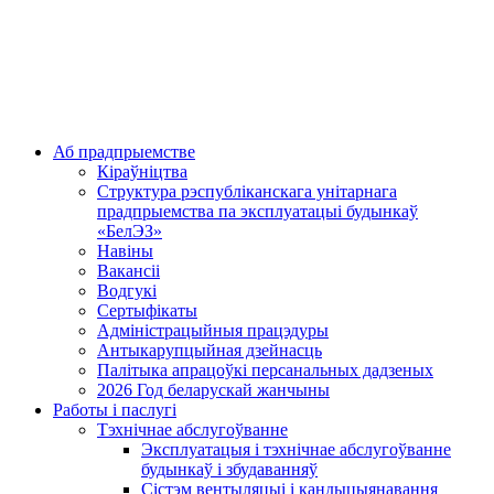
Аб прадпрыемстве
Кіраўніцтва
Структура рэспубліканскага унітарнага
прадпрыемства па эксплуатацыі будынкаў
«БелЭЗ»
Навіны
Вакансіі
Водгукі
Сертыфікаты
Адміністрацыйныя працэдуры
Антыкарупцыйная дзейнасць
Палітыка апрацоўкі персанальных дадзеных
2026 Год беларускай жанчыны
Работы і паслугі
Тэхнічнае абслугоўванне
Эксплуатацыя і тэхнічнае абслугоўванне
будынкаў і збудаванняў
Сістэм вентыляцыі і кандыцыянавання