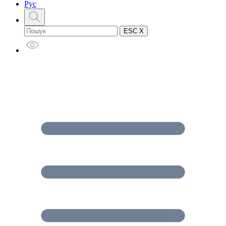
Рус
ESC X