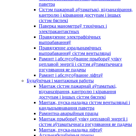
паветра
Сістэм пажарнай аўтаматыкі, відэаназірання,
кантролю і кіравання доступам і іншых
сістэм бяспекі
Паверка манометраў тэхнічных і
электракантактных
Правядзенне электрафізічных
выпрабаванняў
Правядзенне аэрадынамічных
выпрабаванняў сістэм вентыляцыі
Рамонт і абслугоўванне прыбораў уліку
цеплавой энергіі і сістэм аўтаматычнага
рэгулявання яе падачы
Рамонт і абслугоўванне ліфтаў
Будаўнічыя і мантажныя работы
Мантаж сістэм пажарнай аўтаматыкі,
відэаназірання, кантролю і кіравання
доступам і іншых сістэм бяспекі
Мантаж, пуска-наладка сістэм вентыляцыі і
кандыцыянавання паветра
Рамонтна-аварыйныя працы
Мантаж прыбораў уліку цеплавой энергіі і
сістэм аўтаматычнага рэгулявання яе падачы
Мантаж, пуска-наладка ліфтаў
Агульнабудаўнічыя працы