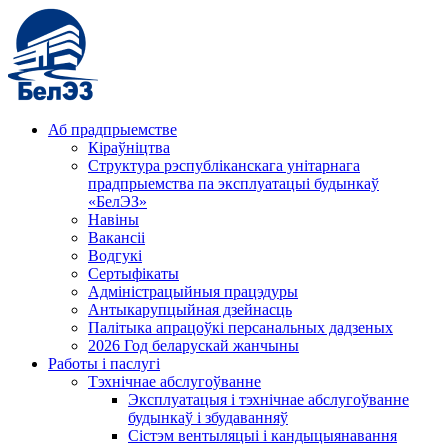
Аб прадпрыемстве
Кіраўніцтва
Структура рэспубліканскага унітарнага
прадпрыемства па эксплуатацыі будынкаў
«БелЭЗ»
Навіны
Вакансіі
Водгукі
Сертыфікаты
Адміністрацыйныя працэдуры
Антыкарупцыйная дзейнасць
Палітыка апрацоўкі персанальных дадзеных
2026 Год беларускай жанчыны
Работы і паслугі
Тэхнічнае абслугоўванне
Эксплуатацыя і тэхнічнае абслугоўванне
будынкаў і збудаванняў
Сістэм вентыляцыі і кандыцыянавання