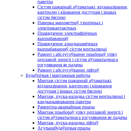
паветра
Сістэм пажарнай аўтаматыкі, відэаназірання,
кантролю і кіравання доступам і іншых
сістэм бяспекі
Паверка манометраў тэхнічных і
электракантактных
Правядзенне электрафізічных
выпрабаванняў
Правядзенне аэрадынамічных
выпрабаванняў сістэм вентыляцыі
Рамонт і абслугоўванне прыбораў уліку
цеплавой энергіі і сістэм аўтаматычнага
рэгулявання яе падачы
Рамонт і абслугоўванне ліфтаў
Будаўнічыя і мантажныя работы
Мантаж сістэм пажарнай аўтаматыкі,
відэаназірання, кантролю і кіравання
доступам і іншых сістэм бяспекі
Мантаж, пуска-наладка сістэм вентыляцыі і
кандыцыянавання паветра
Рамонтна-аварыйныя працы
Мантаж прыбораў уліку цеплавой энергіі і
сістэм аўтаматычнага рэгулявання яе падачы
Мантаж, пуска-наладка ліфтаў
Агульнабудаўнічыя працы