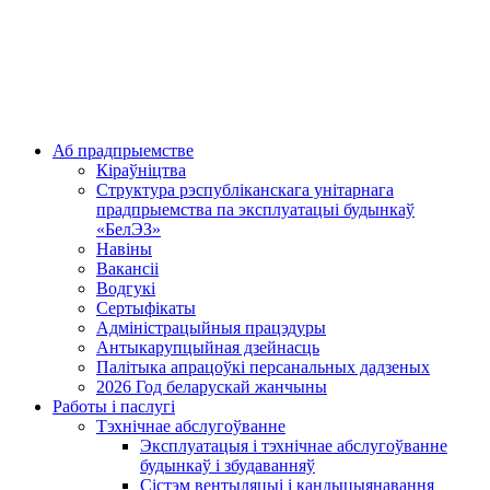
Аб прадпрыемстве
Кіраўніцтва
Структура рэспубліканскага унітарнага
прадпрыемства па эксплуатацыі будынкаў
«БелЭЗ»
Навіны
Вакансіі
Водгукі
Сертыфікаты
Адміністрацыйныя працэдуры
Антыкарупцыйная дзейнасць
Палітыка апрацоўкі персанальных дадзеных
2026 Год беларускай жанчыны
Работы і паслугі
Тэхнічнае абслугоўванне
Эксплуатацыя і тэхнічнае абслугоўванне
будынкаў і збудаванняў
Сістэм вентыляцыі і кандыцыянавання