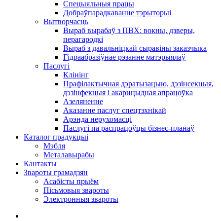
Спецыяльныя працы
Добраўпарадкаванне тэрыторыі
Вытворчасць
Выраб вырабаў з ПВХ: вокны, дзверы,
перагародкі
Выраб з давальніцкай сыравіны заказчыка
Гідраабразіўнае рэзанне матэрыялаў
Паслугі
Клінінг
Прафілактычная дэратызацыю, дэзiнсекцыя,
дэзінфекцыя і акарицыдная апрацоўка
Азеляненне
Аказанне паслуг спецтэхнікай
Арэнда нерухомасці
Паслугі па распрацоўцы бізнес-планаў
Каталог прадукцыі
Мэбля
Металавырабы
Кантакты
Звароты грамадзян
Асабісты прыём
Пісьмовыя звароты
Электронныя звароты