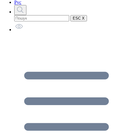
Рус
ESC X