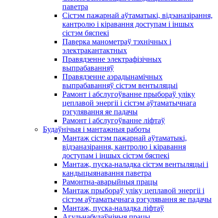
паветра
Сістэм пажарнай аўтаматыкі, відэаназірання,
кантролю і кіравання доступам і іншых
сістэм бяспекі
Паверка манометраў тэхнічных і
электракантактных
Правядзенне электрафізічных
выпрабаванняў
Правядзенне аэрадынамічных
выпрабаванняў сістэм вентыляцыі
Рамонт і абслугоўванне прыбораў уліку
цеплавой энергіі і сістэм аўтаматычнага
рэгулявання яе падачы
Рамонт і абслугоўванне ліфтаў
Будаўнічыя і мантажныя работы
Мантаж сістэм пажарнай аўтаматыкі,
відэаназірання, кантролю і кіравання
доступам і іншых сістэм бяспекі
Мантаж, пуска-наладка сістэм вентыляцыі і
кандыцыянавання паветра
Рамонтна-аварыйныя працы
Мантаж прыбораў уліку цеплавой энергіі і
сістэм аўтаматычнага рэгулявання яе падачы
Мантаж, пуска-наладка ліфтаў
Агульнабудаўнічыя працы