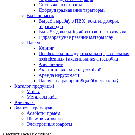
Спецыяльныя працы
Добраўпарадкаванне тэрыторыі
Вытворчасць
Выраб вырабаў з ПВХ: вокны, дзверы,
перагародкі
Выраб з давальніцкай сыравіны заказчыка
Гідраабразіўнае рэзанне матэрыялаў
Паслугі
Клінінг
Прафілактычная дэратызацыю, дэзiнсекцыя,
дэзінфекцыя і акарицыдная апрацоўка
Азеляненне
Аказанне паслуг спецтэхнікай
Арэнда нерухомасці
Паслугі па распрацоўцы бізнес-планаў
Каталог прадукцыі
Мэбля
Металавырабы
Кантакты
Звароты грамадзян
Асабісты прыём
Пісьмовыя звароты
Электронныя звароты
Дыспетчарская служба: