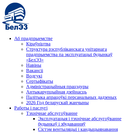
Аб прадпрыемстве
Кіраўніцтва
Структура рэспубліканскага унітарнага
прадпрыемства па эксплуатацыі будынкаў
«БелЭЗ»
Навіны
Вакансіі
Водгукі
Сертыфікаты
Адміністрацыйныя працэдуры
Антыкарупцыйная дзейнасць
Палітыка апрацоўкі персанальных дадзеных
2026 Год беларускай жанчыны
Работы і паслугі
Тэхнічнае абслугоўванне
Эксплуатацыя і тэхнічнае абслугоўванне
будынкаў і збудаванняў
Сістэм вентыляцыі і кандыцыянавання