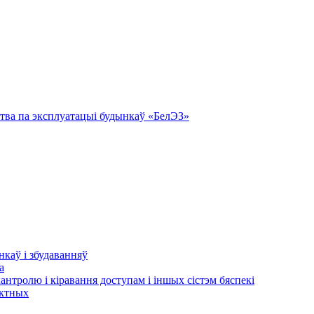
тва па эксплуатацыі будынкаў «БелЭЗ»
нкаў і збудаванняў
а
кантролю і кіравання доступам і іншых сістэм бяспекі
актных