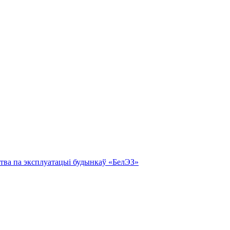
тва па эксплуатацыі будынкаў «БелЭЗ»