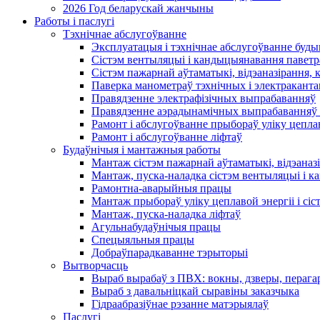
2026 Год беларускай жанчыны
Работы і паслугі
Тэхнічнае абслугоўванне
Эксплуатацыя і тэхнічнае абслугоўванне буды
Сістэм вентыляцыі і кандыцыянавання паветр
Сістэм пажарнай аўтаматыкі, відэаназірання, 
Паверка манометраў тэхнічных і электракант
Правядзенне электрафізічных выпрабаванняў
Правядзенне аэрадынамічных выпрабаванняў 
Рамонт і абслугоўванне прыбораў уліку цеплав
Рамонт і абслугоўванне ліфтаў
Будаўнічыя і мантажныя работы
Мантаж сістэм пажарнай аўтаматыкі, відэаназі
Мантаж, пуска-наладка сістэм вентыляцыі і 
Рамонтна-аварыйныя працы
Мантаж прыбораў уліку цеплавой энергіі і сіс
Мантаж, пуска-наладка ліфтаў
Агульнабудаўнічыя працы
Спецыяльныя працы
Добраўпарадкаванне тэрыторыі
Вытворчасць
Выраб вырабаў з ПВХ: вокны, дзверы, перага
Выраб з давальніцкай сыравіны заказчыка
Гідраабразіўнае рэзанне матэрыялаў
Паслугі