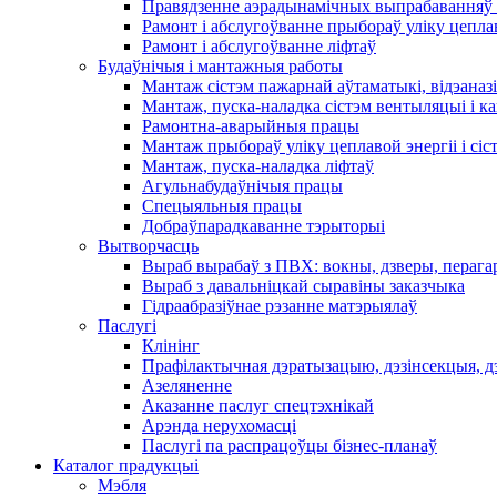
Правядзенне аэрадынамічных выпрабаванняў 
Рамонт і абслугоўванне прыбораў уліку цеплав
Рамонт і абслугоўванне ліфтаў
Будаўнічыя і мантажныя работы
Мантаж сістэм пажарнай аўтаматыкі, відэаназі
Мантаж, пуска-наладка сістэм вентыляцыі і 
Рамонтна-аварыйныя працы
Мантаж прыбораў уліку цеплавой энергіі і сіс
Мантаж, пуска-наладка ліфтаў
Агульнабудаўнічыя працы
Спецыяльныя працы
Добраўпарадкаванне тэрыторыі
Вытворчасць
Выраб вырабаў з ПВХ: вокны, дзверы, перага
Выраб з давальніцкай сыравіны заказчыка
Гідраабразіўнае рэзанне матэрыялаў
Паслугі
Клінінг
Прафілактычная дэратызацыю, дэзiнсекцыя, д
Азеляненне
Аказанне паслуг спецтэхнікай
Арэнда нерухомасці
Паслугі па распрацоўцы бізнес-планаў
Каталог прадукцыі
Мэбля