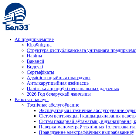
Аб прадпрыемстве
Кіраўніцтва
Структура рэспубліканскага унітарнага прадпрыемс
Навіны
Вакансіі
Водгукі
Сертыфікаты
Адміністрацыйныя працэдуры
Антыкарупцыйная дзейнасць
Палітыка апрацоўкі персанальных дадзеных
2026 Год беларускай жанчыны
Работы і паслугі
Тэхнічнае абслугоўванне
Эксплуатацыя і тэхнічнае абслугоўванне буды
Сістэм вентыляцыі і кандыцыянавання паветр
Сістэм пажарнай аўтаматыкі, відэаназірання, 
Паверка манометраў тэхнічных і электракант
Правядзенне электрафізічных выпрабаванняў