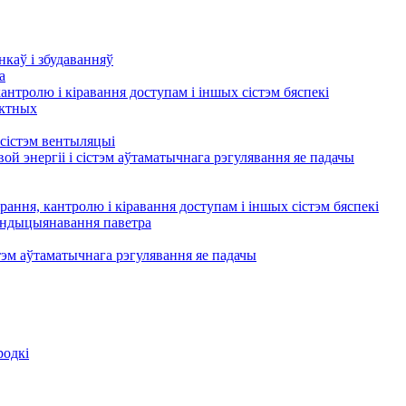
нкаў і збудаванняў
а
кантролю і кіравання доступам і іншых сістэм бяспекі
актных
сістэм вентыляцыі
ой энергіі і сістэм аўтаматычнага рэгулявання яе падачы
рання, кантролю і кіравання доступам і іншых сістэм бяспекі
кандыцыянавання паветра
тэм аўтаматычнага рэгулявання яе падачы
родкі