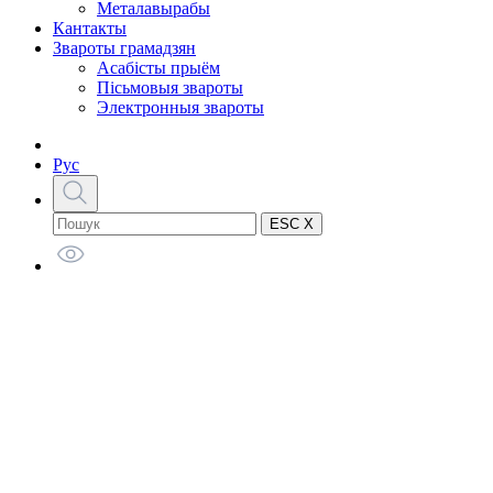
Металавырабы
Кантакты
Звароты грамадзян
Асабісты прыём
Пісьмовыя звароты
Электронныя звароты
Рус
ESC X