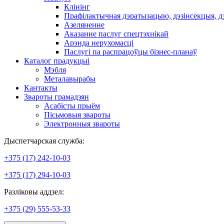
Клінінг
Прафілактычная дэратызацыю, дэзiнсекцыя, д
Азеляненне
Аказанне паслуг спецтэхнікай
Арэнда нерухомасці
Паслугі па распрацоўцы бізнес-планаў
Каталог прадукцыі
Мэбля
Металавырабы
Кантакты
Звароты грамадзян
Асабісты прыём
Пісьмовыя звароты
Электронныя звароты
Дыспетчарская служба:
+375 (17) 242-10-03
+375 (17) 294-10-03
Разліковы аддзел:
+375 (29) 555-53-33