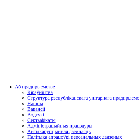
Аб прадпрыемстве
Кіраўніцтва
Структура рэспубліканскага унітарнага прадпрыемс
Навіны
Вакансіі
Водгукі
Сертыфікаты
Адміністрацыйныя працэдуры
Антыкарупцыйная дзейнасць
Палітыка апрацоўкі персанальных дадзеных