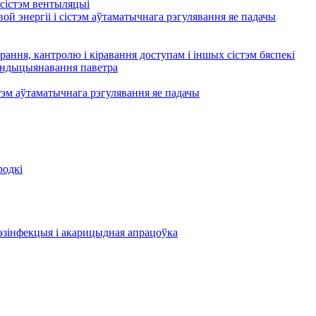
сістэм вентыляцыі
ой энергіі і сістэм аўтаматычнага рэгулявання яе падачы
рання, кантролю і кіравання доступам і іншых сістэм бяспекі
кандыцыянавання паветра
тэм аўтаматычнага рэгулявання яе падачы
родкі
эзінфекцыя і акарицыдная апрацоўка