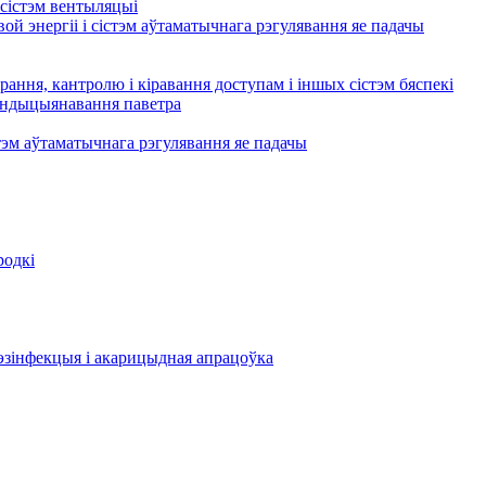
сістэм вентыляцыі
ой энергіі і сістэм аўтаматычнага рэгулявання яе падачы
рання, кантролю і кіравання доступам і іншых сістэм бяспекі
кандыцыянавання паветра
тэм аўтаматычнага рэгулявання яе падачы
родкі
эзінфекцыя і акарицыдная апрацоўка