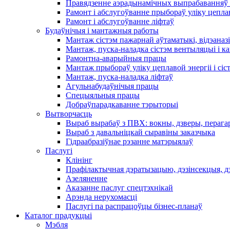
Правядзенне аэрадынамічных выпрабаванняў 
Рамонт і абслугоўванне прыбораў уліку цеплав
Рамонт і абслугоўванне ліфтаў
Будаўнічыя і мантажныя работы
Мантаж сістэм пажарнай аўтаматыкі, відэаназі
Мантаж, пуска-наладка сістэм вентыляцыі і 
Рамонтна-аварыйныя працы
Мантаж прыбораў уліку цеплавой энергіі і сіс
Мантаж, пуска-наладка ліфтаў
Агульнабудаўнічыя працы
Спецыяльныя працы
Добраўпарадкаванне тэрыторыі
Вытворчасць
Выраб вырабаў з ПВХ: вокны, дзверы, перага
Выраб з давальніцкай сыравіны заказчыка
Гідраабразіўнае рэзанне матэрыялаў
Паслугі
Клінінг
Прафілактычная дэратызацыю, дэзiнсекцыя, д
Азеляненне
Аказанне паслуг спецтэхнікай
Арэнда нерухомасці
Паслугі па распрацоўцы бізнес-планаў
Каталог прадукцыі
Мэбля