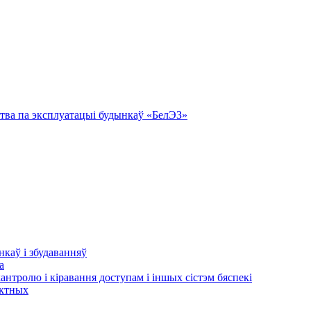
тва па эксплуатацыі будынкаў «БелЭЗ»
нкаў і збудаванняў
а
кантролю і кіравання доступам і іншых сістэм бяспекі
актных