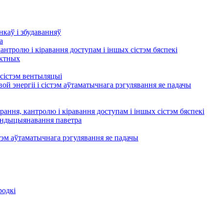
нкаў і збудаванняў
а
кантролю і кіравання доступам і іншых сістэм бяспекі
актных
сістэм вентыляцыі
ой энергіі і сістэм аўтаматычнага рэгулявання яе падачы
рання, кантролю і кіравання доступам і іншых сістэм бяспекі
кандыцыянавання паветра
тэм аўтаматычнага рэгулявання яе падачы
родкі