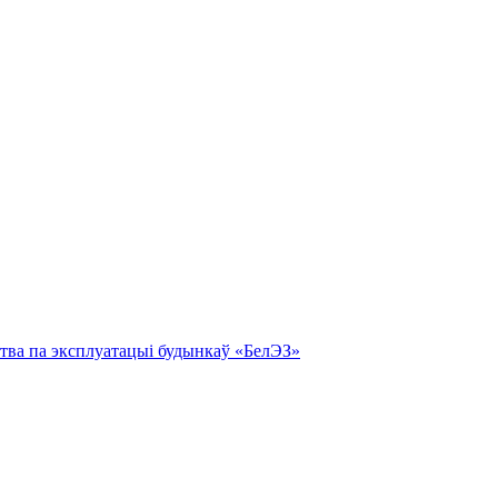
тва па эксплуатацыі будынкаў «БелЭЗ»