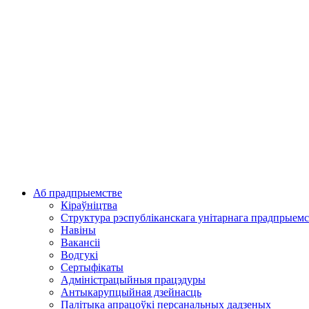
Аб прадпрыемстве
Кіраўніцтва
Структура рэспубліканскага унітарнага прадпрыемс
Навіны
Вакансіі
Водгукі
Сертыфікаты
Адміністрацыйныя працэдуры
Антыкарупцыйная дзейнасць
Палітыка апрацоўкі персанальных дадзеных