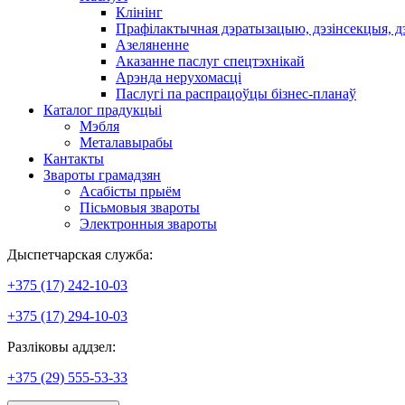
Клінінг
Прафілактычная дэратызацыю, дэзiнсекцыя, д
Азеляненне
Аказанне паслуг спецтэхнікай
Арэнда нерухомасці
Паслугі па распрацоўцы бізнес-планаў
Каталог прадукцыі
Мэбля
Металавырабы
Кантакты
Звароты грамадзян
Асабісты прыём
Пісьмовыя звароты
Электронныя звароты
Дыспетчарская служба:
+375 (17) 242-10-03
+375 (17) 294-10-03
Разліковы аддзел:
+375 (29) 555-53-33