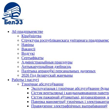
Аб прадпрыемстве
Кіраўніцтва
Структура рэспубліканскага унітарнага прадпрыемс
Навіны
Вакансіі
Водгукі
Сертыфікаты
Адміністрацыйныя працэдуры
Антыкарупцыйная дзейнасць
Палітыка апрацоўкі персанальных дадзеных
2026 Год беларускай жанчыны
Работы і паслугі
Тэхнічнае абслугоўванне
Эксплуатацыя і тэхнічнае абслугоўванне буды
Сістэм вентыляцыі і кандыцыянавання паветр
Сістэм пажарнай аўтаматыкі, відэаназірання, 
Паверка манометраў тэхнічных і электракант
Правядзенне электрафізічных выпрабаванняў