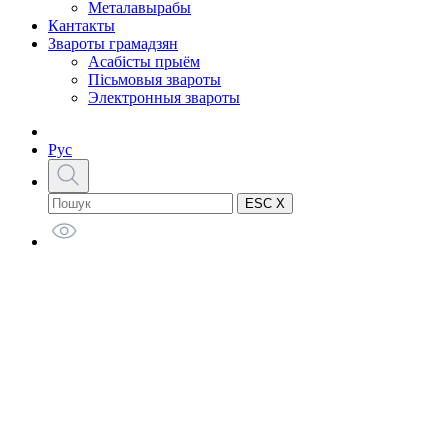
Металавырабы
Кантакты
Звароты грамадзян
Асабісты прыём
Пісьмовыя звароты
Электронныя звароты
Рус
ESC X