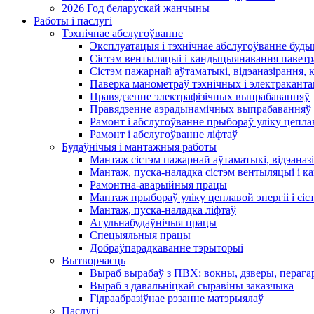
2026 Год беларускай жанчыны
Работы і паслугі
Тэхнічнае абслугоўванне
Эксплуатацыя і тэхнічнае абслугоўванне буды
Сістэм вентыляцыі і кандыцыянавання паветр
Сістэм пажарнай аўтаматыкі, відэаназірання, 
Паверка манометраў тэхнічных і электракант
Правядзенне электрафізічных выпрабаванняў
Правядзенне аэрадынамічных выпрабаванняў 
Рамонт і абслугоўванне прыбораў уліку цеплав
Рамонт і абслугоўванне ліфтаў
Будаўнічыя і мантажныя работы
Мантаж сістэм пажарнай аўтаматыкі, відэаназі
Мантаж, пуска-наладка сістэм вентыляцыі і 
Рамонтна-аварыйныя працы
Мантаж прыбораў уліку цеплавой энергіі і сіс
Мантаж, пуска-наладка ліфтаў
Агульнабудаўнічыя працы
Спецыяльныя працы
Добраўпарадкаванне тэрыторыі
Вытворчасць
Выраб вырабаў з ПВХ: вокны, дзверы, перага
Выраб з давальніцкай сыравіны заказчыка
Гідраабразіўнае рэзанне матэрыялаў
Паслугі