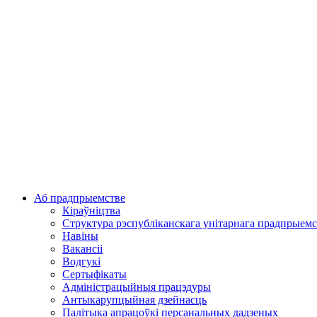
Аб прадпрыемстве
Кіраўніцтва
Структура рэспубліканскага унітарнага прадпрыемс
Навіны
Вакансіі
Водгукі
Сертыфікаты
Адміністрацыйныя працэдуры
Антыкарупцыйная дзейнасць
Палітыка апрацоўкі персанальных дадзеных