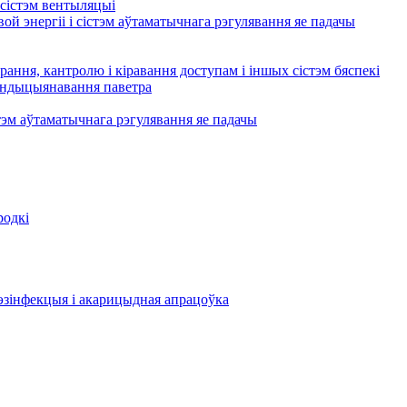
сістэм вентыляцыі
ой энергіі і сістэм аўтаматычнага рэгулявання яе падачы
рання, кантролю і кіравання доступам і іншых сістэм бяспекі
кандыцыянавання паветра
тэм аўтаматычнага рэгулявання яе падачы
родкі
эзінфекцыя і акарицыдная апрацоўка