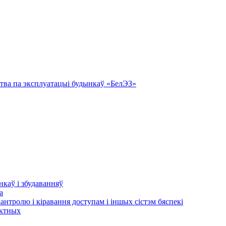
тва па эксплуатацыі будынкаў «БелЭЗ»
нкаў і збудаванняў
а
кантролю і кіравання доступам і іншых сістэм бяспекі
актных