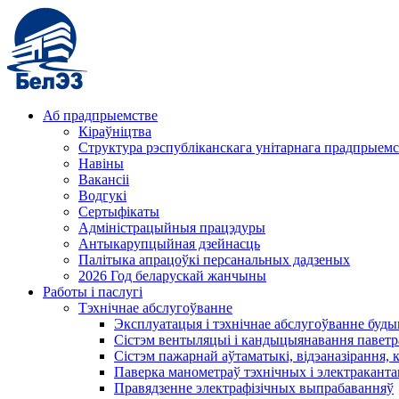
Аб прадпрыемстве
Кіраўніцтва
Структура рэспубліканскага унітарнага прадпрыемс
Навіны
Вакансіі
Водгукі
Сертыфікаты
Адміністрацыйныя працэдуры
Антыкарупцыйная дзейнасць
Палітыка апрацоўкі персанальных дадзеных
2026 Год беларускай жанчыны
Работы і паслугі
Тэхнічнае абслугоўванне
Эксплуатацыя і тэхнічнае абслугоўванне буды
Сістэм вентыляцыі і кандыцыянавання паветр
Сістэм пажарнай аўтаматыкі, відэаназірання, 
Паверка манометраў тэхнічных і электракант
Правядзенне электрафізічных выпрабаванняў