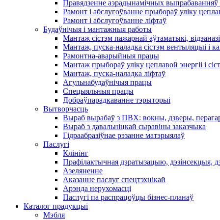
Правядзенне аэрадынамічных выпрабаванняў 
Рамонт і абслугоўванне прыбораў уліку цеплав
Рамонт і абслугоўванне ліфтаў
Будаўнічыя і мантажныя работы
Мантаж сістэм пажарнай аўтаматыкі, відэаназі
Мантаж, пуска-наладка сістэм вентыляцыі і 
Рамонтна-аварыйныя працы
Мантаж прыбораў уліку цеплавой энергіі і сіс
Мантаж, пуска-наладка ліфтаў
Агульнабудаўнічыя працы
Спецыяльныя працы
Добраўпарадкаванне тэрыторыі
Вытворчасць
Выраб вырабаў з ПВХ: вокны, дзверы, перага
Выраб з давальніцкай сыравіны заказчыка
Гідраабразіўнае рэзанне матэрыялаў
Паслугі
Клінінг
Прафілактычная дэратызацыю, дэзiнсекцыя, д
Азеляненне
Аказанне паслуг спецтэхнікай
Арэнда нерухомасці
Паслугі па распрацоўцы бізнес-планаў
Каталог прадукцыі
Мэбля