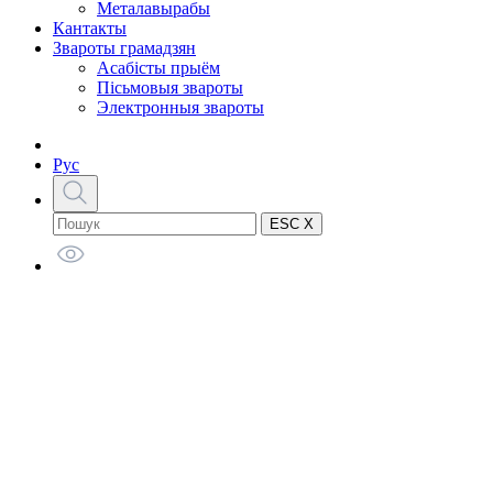
Металавырабы
Кантакты
Звароты грамадзян
Асабісты прыём
Пісьмовыя звароты
Электронныя звароты
Рус
ESC X