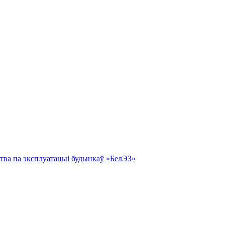
тва па эксплуатацыі будынкаў «БелЭЗ»