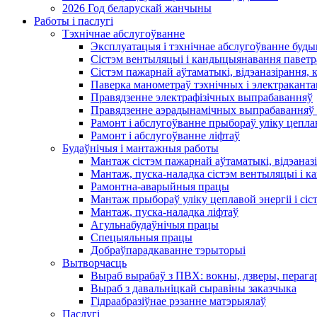
2026 Год беларускай жанчыны
Работы і паслугі
Тэхнічнае абслугоўванне
Эксплуатацыя і тэхнічнае абслугоўванне буды
Сістэм вентыляцыі і кандыцыянавання паветр
Сістэм пажарнай аўтаматыкі, відэаназірання, 
Паверка манометраў тэхнічных і электракант
Правядзенне электрафізічных выпрабаванняў
Правядзенне аэрадынамічных выпрабаванняў 
Рамонт і абслугоўванне прыбораў уліку цеплав
Рамонт і абслугоўванне ліфтаў
Будаўнічыя і мантажныя работы
Мантаж сістэм пажарнай аўтаматыкі, відэаназі
Мантаж, пуска-наладка сістэм вентыляцыі і 
Рамонтна-аварыйныя працы
Мантаж прыбораў уліку цеплавой энергіі і сіс
Мантаж, пуска-наладка ліфтаў
Агульнабудаўнічыя працы
Спецыяльныя працы
Добраўпарадкаванне тэрыторыі
Вытворчасць
Выраб вырабаў з ПВХ: вокны, дзверы, перага
Выраб з давальніцкай сыравіны заказчыка
Гідраабразіўнае рэзанне матэрыялаў
Паслугі