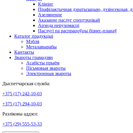
Клінінг
Прафілактычная дэратызацыю, дэзiнсекцыя, д
Азеляненне
Аказанне паслуг спецтэхнікай
Арэнда нерухомасці
Паслугі па распрацоўцы бізнес-планаў
Каталог прадукцыі
Мэбля
Металавырабы
Кантакты
Звароты грамадзян
Асабісты прыём
Пісьмовыя звароты
Электронныя звароты
Дыспетчарская служба:
+375 (17) 242-10-03
+375 (17) 294-10-03
Разліковы аддзел:
+375 (29) 555-53-33