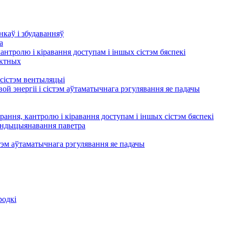
нкаў і збудаванняў
а
кантролю і кіравання доступам і іншых сістэм бяспекі
актных
сістэм вентыляцыі
ой энергіі і сістэм аўтаматычнага рэгулявання яе падачы
рання, кантролю і кіравання доступам і іншых сістэм бяспекі
кандыцыянавання паветра
тэм аўтаматычнага рэгулявання яе падачы
родкі