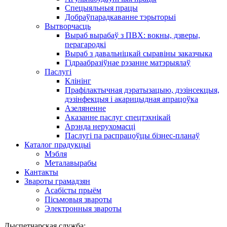
Спецыяльныя працы
Добраўпарадкаванне тэрыторыі
Вытворчасць
Выраб вырабаў з ПВХ: вокны, дзверы,
перагародкі
Выраб з давальніцкай сыравіны заказчыка
Гідраабразіўнае рэзанне матэрыялаў
Паслугі
Клінінг
Прафілактычная дэратызацыю, дэзiнсекцыя,
дэзінфекцыя і акарицыдная апрацоўка
Азеляненне
Аказанне паслуг спецтэхнікай
Арэнда нерухомасці
Паслугі па распрацоўцы бізнес-планаў
Каталог прадукцыі
Мэбля
Металавырабы
Кантакты
Звароты грамадзян
Асабісты прыём
Пісьмовыя звароты
Электронныя звароты
Дыспетчарская служба: