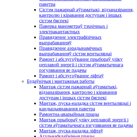
паветра
Сістэм пажарнай аўтаматыкі, відэаназірання,
кантролю і кіравання доступам і іншых
сістэм бяспекі
Паверка манометраў тэхнічных і
электракантактных
Правядзенне электрафізічных
выпрабаванняў
Правядзенне аэрадынамічных
выпрабаванняў сістэм вентыляцыі
Рамонт і абслугоўванне прыбораў уліку
цеплавой энергіі і сістэм аўтаматычнага
рэгулявання яе падачы
Рамонт і абслугоўванне ліфтаў
Будаўнічыя і мантажныя работы
Мантаж сістэм пажарнай аўтаматыкі,
відэаназірання, кантролю і кіравання
доступам і іншых сістэм бяспекі
Мантаж, пуска-наладка сістэм вентыляцыі і
кандыцыянавання паветра
Рамонтна-аварыйныя працы
Мантаж прыбораў уліку цеплавой энергіі і
сістэм аўтаматычнага рэгулявання яе падачы
Мантаж, пуска-наладка ліфтаў
Агульнабудаўнічыя працы