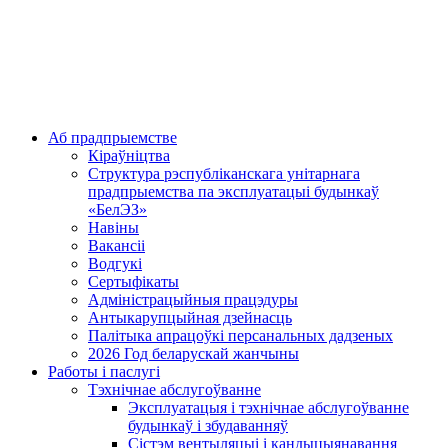
Аб прадпрыемстве
Кіраўніцтва
Структура рэспубліканскага унітарнага
прадпрыемства па эксплуатацыі будынкаў
«БелЭЗ»
Навіны
Вакансіі
Водгукі
Сертыфікаты
Адміністрацыйныя працэдуры
Антыкарупцыйная дзейнасць
Палітыка апрацоўкі персанальных дадзеных
2026 Год беларускай жанчыны
Работы і паслугі
Тэхнічнае абслугоўванне
Эксплуатацыя і тэхнічнае абслугоўванне
будынкаў і збудаванняў
Сістэм вентыляцыі і кандыцыянавання