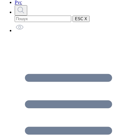
Рус
ESC X