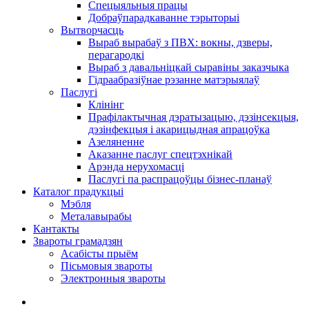
Спецыяльныя працы
Добраўпарадкаванне тэрыторыі
Вытворчасць
Выраб вырабаў з ПВХ: вокны, дзверы,
перагародкі
Выраб з давальніцкай сыравіны заказчыка
Гідраабразіўнае рэзанне матэрыялаў
Паслугі
Клінінг
Прафілактычная дэратызацыю, дэзiнсекцыя,
дэзінфекцыя і акарицыдная апрацоўка
Азеляненне
Аказанне паслуг спецтэхнікай
Арэнда нерухомасці
Паслугі па распрацоўцы бізнес-планаў
Каталог прадукцыі
Мэбля
Металавырабы
Кантакты
Звароты грамадзян
Асабісты прыём
Пісьмовыя звароты
Электронныя звароты