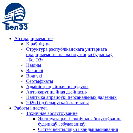
Аб прадпрыемстве
Кіраўніцтва
Структура рэспубліканскага унітарнага
прадпрыемства па эксплуатацыі будынкаў
«БелЭЗ»
Навіны
Вакансіі
Водгукі
Сертыфікаты
Адміністрацыйныя працэдуры
Антыкарупцыйная дзейнасць
Палітыка апрацоўкі персанальных дадзеных
2026 Год беларускай жанчыны
Работы і паслугі
Тэхнічнае абслугоўванне
Эксплуатацыя і тэхнічнае абслугоўванне
будынкаў і збудаванняў
Сістэм вентыляцыі і кандыцыянавання