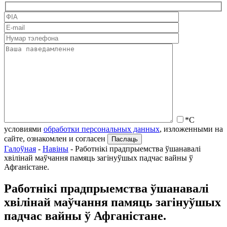
*С
условиями
обработки персональных данных
, изложенными на
сайте, ознакомлен и согласен
Галоўная
-
Навіны
-
Работнікі прадпрыемства ўшанавалі
хвілінай маўчання памяць загінуўшых падчас вайны ў
Афганістане.
Работнікі прадпрыемства ўшанавалі
хвілінай маўчання памяць загінуўшых
падчас вайны ў Афганістане.