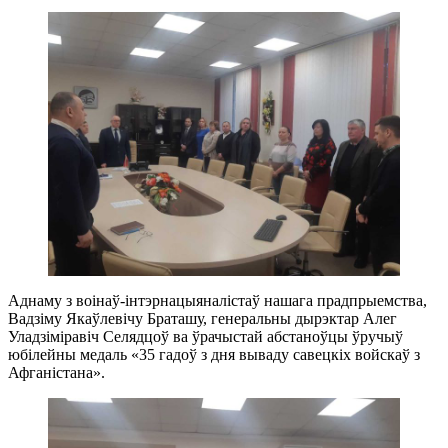
Аднаму з воінаў-інтэрнацыяналістаў нашага прадпрыемства,
Вадзіму Якаўлевічу Браташу, генеральны дырэктар Алег
Уладзіміравіч Селядцоў ва ўрачыстай абстаноўцы ўручыў
юбілейны медаль «35 гадоў з дня вываду савецкіх войскаў з
Афганістана».