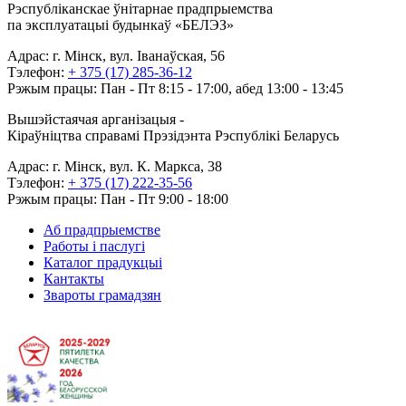
Рэспубліканскае ўнітарнае прадпрыемства
па эксплуатацыі будынкаў «БЕЛЭЗ»
Адрас: г. Мінск, вул. Іванаўская, 56
Тэлефон:
+ 375 (17) 285-36-12
Рэжым працы: Пан - Пт 8:15 - 17:00, абед 13:00 - 13:45
Вышэйстаячая арганізацыя -
Кіраўніцтва справамі Прэзідэнта Рэспублікі Беларусь
Адрас: г. Мінск, вул. К. Маркса, 38
Тэлефон:
+ 375 (17) 222-35-56
Рэжым працы: Пан - Пт 9:00 - 18:00
Аб прадпрыемстве
Работы і паслугі
Каталог прадукцыі
Кантакты
Звароты грамадзян