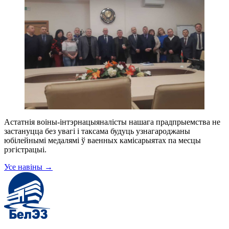
Астатнія воіны-інтэрнацыяналісты нашага прадпрыемства не
застануцца без увагі і таксама будуць узнагароджаны
юбілейнымі медалямі ў ваенных камісарыятах па месцы
рэгістрацыі.
Усе навіны
→