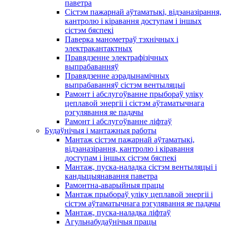
паветра
Сістэм пажарнай аўтаматыкі, відэаназірання,
кантролю і кіравання доступам і іншых
сістэм бяспекі
Паверка манометраў тэхнічных і
электракантактных
Правядзенне электрафізічных
выпрабаванняў
Правядзенне аэрадынамічных
выпрабаванняў сістэм вентыляцыі
Рамонт і абслугоўванне прыбораў уліку
цеплавой энергіі і сістэм аўтаматычнага
рэгулявання яе падачы
Рамонт і абслугоўванне ліфтаў
Будаўнічыя і мантажныя работы
Мантаж сістэм пажарнай аўтаматыкі,
відэаназірання, кантролю і кіравання
доступам і іншых сістэм бяспекі
Мантаж, пуска-наладка сістэм вентыляцыі і
кандыцыянавання паветра
Рамонтна-аварыйныя працы
Мантаж прыбораў уліку цеплавой энергіі і
сістэм аўтаматычнага рэгулявання яе падачы
Мантаж, пуска-наладка ліфтаў
Агульнабудаўнічыя працы