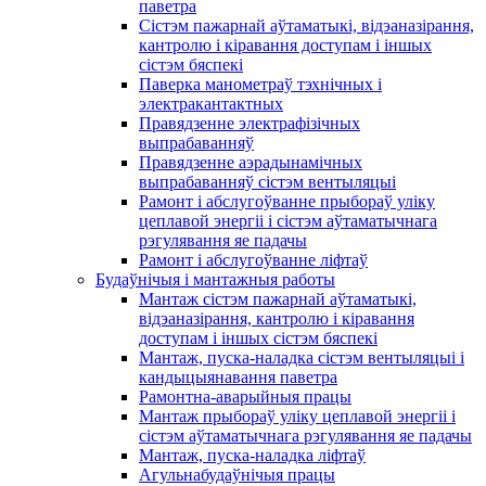
паветра
Сістэм пажарнай аўтаматыкі, відэаназірання,
кантролю і кіравання доступам і іншых
сістэм бяспекі
Паверка манометраў тэхнічных і
электракантактных
Правядзенне электрафізічных
выпрабаванняў
Правядзенне аэрадынамічных
выпрабаванняў сістэм вентыляцыі
Рамонт і абслугоўванне прыбораў уліку
цеплавой энергіі і сістэм аўтаматычнага
рэгулявання яе падачы
Рамонт і абслугоўванне ліфтаў
Будаўнічыя і мантажныя работы
Мантаж сістэм пажарнай аўтаматыкі,
відэаназірання, кантролю і кіравання
доступам і іншых сістэм бяспекі
Мантаж, пуска-наладка сістэм вентыляцыі і
кандыцыянавання паветра
Рамонтна-аварыйныя працы
Мантаж прыбораў уліку цеплавой энергіі і
сістэм аўтаматычнага рэгулявання яе падачы
Мантаж, пуска-наладка ліфтаў
Агульнабудаўнічыя працы