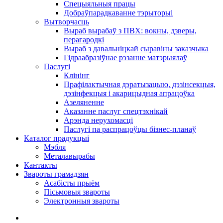
Спецыяльныя працы
Добраўпарадкаванне тэрыторыі
Вытворчасць
Выраб вырабаў з ПВХ: вокны, дзверы,
перагародкі
Выраб з давальніцкай сыравіны заказчыка
Гідраабразіўнае рэзанне матэрыялаў
Паслугі
Клінінг
Прафілактычная дэратызацыю, дэзiнсекцыя,
дэзінфекцыя і акарицыдная апрацоўка
Азеляненне
Аказанне паслуг спецтэхнікай
Арэнда нерухомасці
Паслугі па распрацоўцы бізнес-планаў
Каталог прадукцыі
Мэбля
Металавырабы
Кантакты
Звароты грамадзян
Асабісты прыём
Пісьмовыя звароты
Электронныя звароты