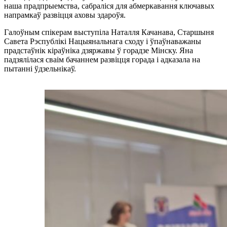
наша прадпрыемства, сабраліся для абмеркавання ключавых
напрамкаў развіцця аховы здароўя.
Галоўным спікерам выступіла Наталля Качанава, Старшыня
Савета Рэспублікі Нацыянальнага сходу і ўпаўнаважаны
прадстаўнік кіраўніка дзяржавы ў горадзе Мінску. Яна
падзялілася сваім бачаннем развіцця горада і адказала на
пытанні ўдзельнікаў.