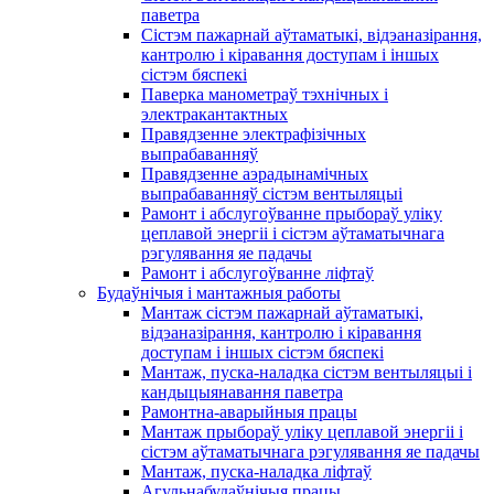
паветра
Сістэм пажарнай аўтаматыкі, відэаназірання,
кантролю і кіравання доступам і іншых
сістэм бяспекі
Паверка манометраў тэхнічных і
электракантактных
Правядзенне электрафізічных
выпрабаванняў
Правядзенне аэрадынамічных
выпрабаванняў сістэм вентыляцыі
Рамонт і абслугоўванне прыбораў уліку
цеплавой энергіі і сістэм аўтаматычнага
рэгулявання яе падачы
Рамонт і абслугоўванне ліфтаў
Будаўнічыя і мантажныя работы
Мантаж сістэм пажарнай аўтаматыкі,
відэаназірання, кантролю і кіравання
доступам і іншых сістэм бяспекі
Мантаж, пуска-наладка сістэм вентыляцыі і
кандыцыянавання паветра
Рамонтна-аварыйныя працы
Мантаж прыбораў уліку цеплавой энергіі і
сістэм аўтаматычнага рэгулявання яе падачы
Мантаж, пуска-наладка ліфтаў
Агульнабудаўнічыя працы