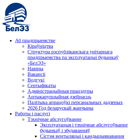
Аб прадпрыемстве
Кіраўніцтва
Структура рэспубліканскага унітарнага
прадпрыемства па эксплуатацыі будынкаў
«БелЭЗ»
Навіны
Вакансіі
Водгукі
Сертыфікаты
Адміністрацыйныя працэдуры
Антыкарупцыйная дзейнасць
Палітыка апрацоўкі персанальных дадзеных
2026 Год беларускай жанчыны
Работы і паслугі
Тэхнічнае абслугоўванне
Эксплуатацыя і тэхнічнае абслугоўванне
будынкаў і збудаванняў
Сістэм вентыляцыі і кандыцыянавання