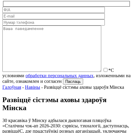
*С
условиями
обработки персональных данных
, изложенными на
сайте, ознакомлен и согласен
Галоўная
-
Навіны
-
Развіццё сістэмы аховы здароўя Мінска
Развіццё сістэмы аховы здароўя
Мінска
30 красавіка ў Мінску адбылася дыялогавая пляцоўка
«Сталічны чэк-ап 2026-2030: сэрвісы, тэхналогіі, даступнасць,
развіццёС, дзе прадстаўнікі розных арганізацый, уключаючы