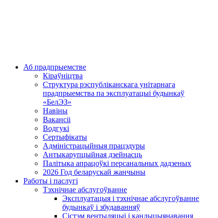
Аб прадпрыемстве
Кіраўніцтва
Структура рэспубліканскага унітарнага
прадпрыемства па эксплуатацыі будынкаў
«БелЭЗ»
Навіны
Вакансіі
Водгукі
Сертыфікаты
Адміністрацыйныя працэдуры
Антыкарупцыйная дзейнасць
Палітыка апрацоўкі персанальных дадзеных
2026 Год беларускай жанчыны
Работы і паслугі
Тэхнічнае абслугоўванне
Эксплуатацыя і тэхнічнае абслугоўванне
будынкаў і збудаванняў
Сістэм вентыляцыі і кандыцыянавання