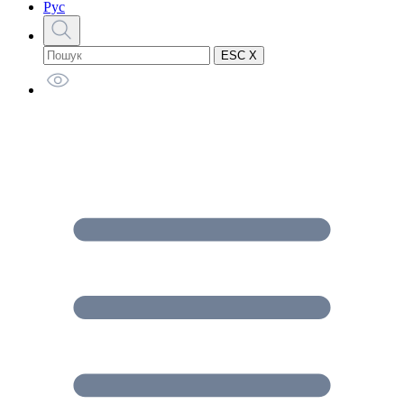
Рус
ESC X