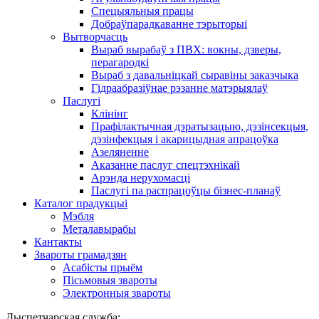
Спецыяльныя працы
Добраўпарадкаванне тэрыторыі
Вытворчасць
Выраб вырабаў з ПВХ: вокны, дзверы,
перагародкі
Выраб з давальніцкай сыравіны заказчыка
Гідраабразіўнае рэзанне матэрыялаў
Паслугі
Клінінг
Прафілактычная дэратызацыю, дэзiнсекцыя,
дэзінфекцыя і акарицыдная апрацоўка
Азеляненне
Аказанне паслуг спецтэхнікай
Арэнда нерухомасці
Паслугі па распрацоўцы бізнес-планаў
Каталог прадукцыі
Мэбля
Металавырабы
Кантакты
Звароты грамадзян
Асабісты прыём
Пісьмовыя звароты
Электронныя звароты
Дыспетчарская служба: