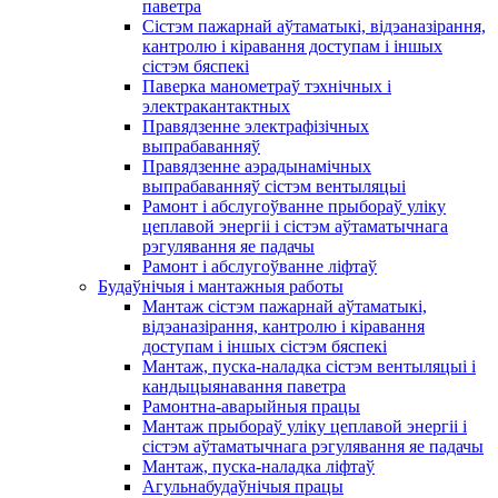
паветра
Сістэм пажарнай аўтаматыкі, відэаназірання,
кантролю і кіравання доступам і іншых
сістэм бяспекі
Паверка манометраў тэхнічных і
электракантактных
Правядзенне электрафізічных
выпрабаванняў
Правядзенне аэрадынамічных
выпрабаванняў сістэм вентыляцыі
Рамонт і абслугоўванне прыбораў уліку
цеплавой энергіі і сістэм аўтаматычнага
рэгулявання яе падачы
Рамонт і абслугоўванне ліфтаў
Будаўнічыя і мантажныя работы
Мантаж сістэм пажарнай аўтаматыкі,
відэаназірання, кантролю і кіравання
доступам і іншых сістэм бяспекі
Мантаж, пуска-наладка сістэм вентыляцыі і
кандыцыянавання паветра
Рамонтна-аварыйныя працы
Мантаж прыбораў уліку цеплавой энергіі і
сістэм аўтаматычнага рэгулявання яе падачы
Мантаж, пуска-наладка ліфтаў
Агульнабудаўнічыя працы