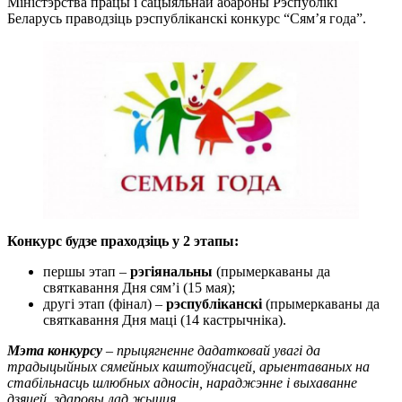
Міністэрства працы і сацыяльнай абароны Рэспублікі
Беларусь праводзіць рэспубліканскі конкурс “Сям’я года”.
Конкурс будзе праходзіць у 2 этапы:
першы этап –
рэгіянальны
(прымеркаваны да
святкавання Дня сям’і (15 мая);
другі этап (фінал) –
рэспубліканскі
(прымеркаваны да
святкавання Дня маці (14 кастрычніка).
Мэта конкурсу
– прыцягненне дадатковай увагі да
традыцыйных сямейных каштоўнасцей, арыентаваных на
стабільнасць шлюбных адносін, нараджэнне і выхаванне
дзяцей, здаровы лад жыцця.