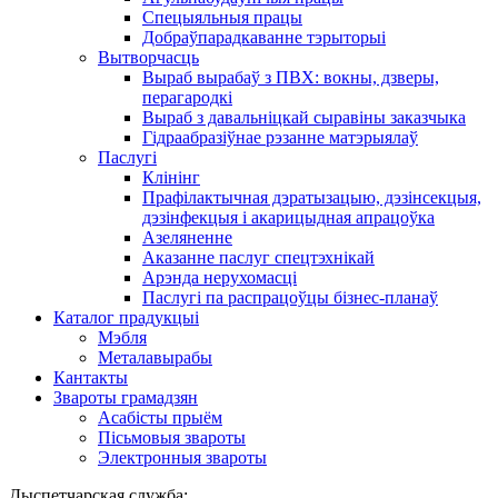
Спецыяльныя працы
Добраўпарадкаванне тэрыторыі
Вытворчасць
Выраб вырабаў з ПВХ: вокны, дзверы,
перагародкі
Выраб з давальніцкай сыравіны заказчыка
Гідраабразіўнае рэзанне матэрыялаў
Паслугі
Клінінг
Прафілактычная дэратызацыю, дэзiнсекцыя,
дэзінфекцыя і акарицыдная апрацоўка
Азеляненне
Аказанне паслуг спецтэхнікай
Арэнда нерухомасці
Паслугі па распрацоўцы бізнес-планаў
Каталог прадукцыі
Мэбля
Металавырабы
Кантакты
Звароты грамадзян
Асабісты прыём
Пісьмовыя звароты
Электронныя звароты
Дыспетчарская служба: