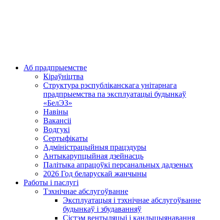
Аб прадпрыемстве
Кіраўніцтва
Структура рэспубліканскага унітарнага
прадпрыемства па эксплуатацыі будынкаў
«БелЭЗ»
Навіны
Вакансіі
Водгукі
Сертыфікаты
Адміністрацыйныя працэдуры
Антыкарупцыйная дзейнасць
Палітыка апрацоўкі персанальных дадзеных
2026 Год беларускай жанчыны
Работы і паслугі
Тэхнічнае абслугоўванне
Эксплуатацыя і тэхнічнае абслугоўванне
будынкаў і збудаванняў
Сістэм вентыляцыі і кандыцыянавання