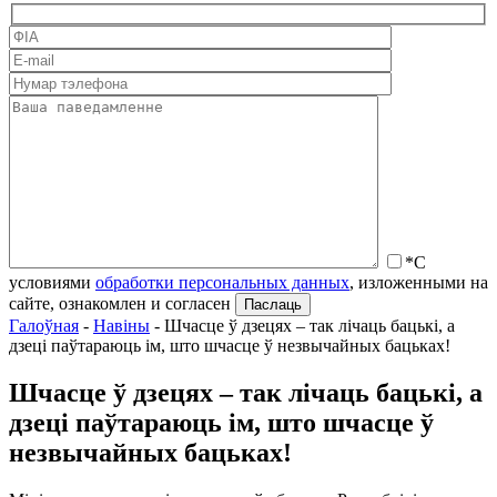
*С
условиями
обработки персональных данных
, изложенными на
сайте, ознакомлен и согласен
Галоўная
-
Навіны
-
Шчасце ў дзецях – так лічаць бацькі, а
дзеці паўтараюць ім, што шчасце ў незвычайных бацьках!
Шчасце ў дзецях – так лічаць бацькі, а
дзеці паўтараюць ім, што шчасце ў
незвычайных бацьках!