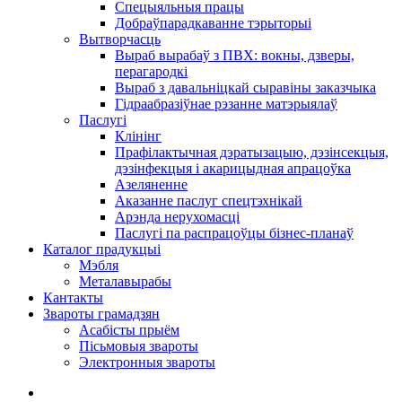
Спецыяльныя працы
Добраўпарадкаванне тэрыторыі
Вытворчасць
Выраб вырабаў з ПВХ: вокны, дзверы,
перагародкі
Выраб з давальніцкай сыравіны заказчыка
Гідраабразіўнае рэзанне матэрыялаў
Паслугі
Клінінг
Прафілактычная дэратызацыю, дэзiнсекцыя,
дэзінфекцыя і акарицыдная апрацоўка
Азеляненне
Аказанне паслуг спецтэхнікай
Арэнда нерухомасці
Паслугі па распрацоўцы бізнес-планаў
Каталог прадукцыі
Мэбля
Металавырабы
Кантакты
Звароты грамадзян
Асабісты прыём
Пісьмовыя звароты
Электронныя звароты