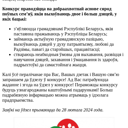
Конкурс праводзіцца на добраахвотнай аснове сярод
поўных сем’яў, якія выхоўваюць двое і больш дзяцей, у
якіх бацькі:
з’яўляюцца грамадзянамі Рэспублікі Беларусь, якія
пастаянна пражываюць у Рэспубліцы Беларусь;
займаюць актыўную грамадзянскую пазіцыю,
выхоўваюць дзяцей у духу патрыятызму, любові да
Радзімы, павагі да старэйшых, працавітасці;
ствараюць неабходныя ўмовы для выхавання, развіцця і
навучання дзяцей, захавання і ўмацавання іх здароўя,
падрыхтоўкі да самастойнага жыцця.
Калі ўсё пералічанае пра Вас, Вашых дзетак і Вашую сям’ю
запрашаем да ўдзелу ў конкурсе! Ад Вас патрабуюцца
жаданне і згода на ўдзел у конкурсе! Пераможцы конкурсу
будуць узнагароджаны каштоўнымі падарункамі! Больш
падрабязную інфармацыю можна атрымаць у ідэолага
прадпрыемства.
Заяўкі на ўдзел прымаюцца да 28 лютага 2024 года.