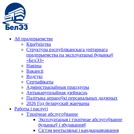
Аб прадпрыемстве
Кіраўніцтва
Структура рэспубліканскага унітарнага
прадпрыемства па эксплуатацыі будынкаў
«БелЭЗ»
Навіны
Вакансіі
Водгукі
Сертыфікаты
Адміністрацыйныя працэдуры
Антыкарупцыйная дзейнасць
Палітыка апрацоўкі персанальных дадзеных
2026 Год беларускай жанчыны
Работы і паслугі
Тэхнічнае абслугоўванне
Эксплуатацыя і тэхнічнае абслугоўванне
будынкаў і збудаванняў
Сістэм вентыляцыі і кандыцыянавання