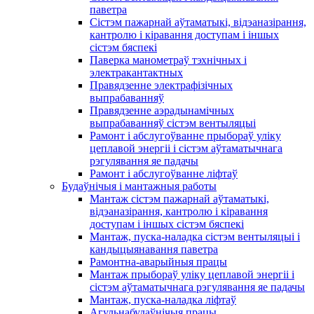
паветра
Сістэм пажарнай аўтаматыкі, відэаназірання,
кантролю і кіравання доступам і іншых
сістэм бяспекі
Паверка манометраў тэхнічных і
электракантактных
Правядзенне электрафізічных
выпрабаванняў
Правядзенне аэрадынамічных
выпрабаванняў сістэм вентыляцыі
Рамонт і абслугоўванне прыбораў уліку
цеплавой энергіі і сістэм аўтаматычнага
рэгулявання яе падачы
Рамонт і абслугоўванне ліфтаў
Будаўнічыя і мантажныя работы
Мантаж сістэм пажарнай аўтаматыкі,
відэаназірання, кантролю і кіравання
доступам і іншых сістэм бяспекі
Мантаж, пуска-наладка сістэм вентыляцыі і
кандыцыянавання паветра
Рамонтна-аварыйныя працы
Мантаж прыбораў уліку цеплавой энергіі і
сістэм аўтаматычнага рэгулявання яе падачы
Мантаж, пуска-наладка ліфтаў
Агульнабудаўнічыя працы