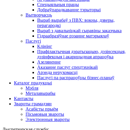
Спецыяльныя працы
Добраўпарадкаванне тэрыторыі
Вытворчасць
Выраб вырабаў з ПВХ: вокны, дзверы,
перагародкі
Выраб з давальніцкай сыравіны заказчыка
Гідраабразіўнае рэзанне матэрыялаў
Паслугі
Клінінг
Прафілактычная дэратызацыю, дэзiнсекцыя,
дэзінфекцыя і акарицыдная апрацоўка
Азеляненне
Аказанне паслуг спецтэхнікай
Арэнда нерухомасці
Паслугі па распрацоўцы бізнес-планаў
Каталог прадукцыі
Мэбля
Металавырабы
Кантакты
Звароты грамадзян
Асабісты прыём
Пісьмовыя звароты
Электронныя звароты
Дыспетчарская служба: