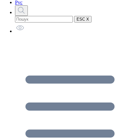
Рус
ESC X