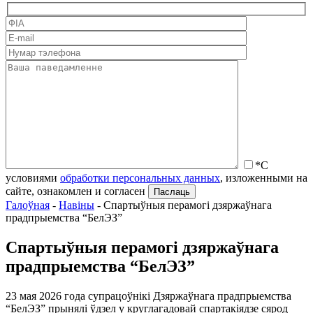
*С
условиями
обработки персональных данных
, изложенными на
сайте, ознакомлен и согласен
Галоўная
-
Навіны
-
Спартыўныя перамогі дзяржаўнага
прадпрыемства “БелЭЗ”
Спартыўныя перамогі дзяржаўнага
прадпрыемства “БелЭЗ”
23 мая 2026 года супрацоўнікі Дзяржаўнага прадпрыемства
“БелЭЗ” прынялі ўдзел у круглагадовай спартакіядзе сярод