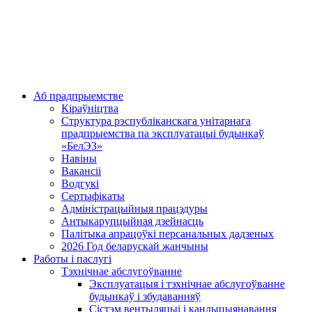
Аб прадпрыемстве
Кіраўніцтва
Структура рэспубліканскага унітарнага
прадпрыемства па эксплуатацыі будынкаў
«БелЭЗ»
Навіны
Вакансіі
Водгукі
Сертыфікаты
Адміністрацыйныя працэдуры
Антыкарупцыйная дзейнасць
Палітыка апрацоўкі персанальных дадзеных
2026 Год беларускай жанчыны
Работы і паслугі
Тэхнічнае абслугоўванне
Эксплуатацыя і тэхнічнае абслугоўванне
будынкаў і збудаванняў
Сістэм вентыляцыі і кандыцыянавання