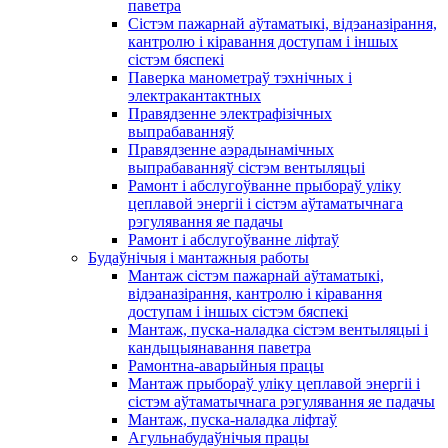
паветра
Сістэм пажарнай аўтаматыкі, відэаназірання,
кантролю і кіравання доступам і іншых
сістэм бяспекі
Паверка манометраў тэхнічных і
электракантактных
Правядзенне электрафізічных
выпрабаванняў
Правядзенне аэрадынамічных
выпрабаванняў сістэм вентыляцыі
Рамонт і абслугоўванне прыбораў уліку
цеплавой энергіі і сістэм аўтаматычнага
рэгулявання яе падачы
Рамонт і абслугоўванне ліфтаў
Будаўнічыя і мантажныя работы
Мантаж сістэм пажарнай аўтаматыкі,
відэаназірання, кантролю і кіравання
доступам і іншых сістэм бяспекі
Мантаж, пуска-наладка сістэм вентыляцыі і
кандыцыянавання паветра
Рамонтна-аварыйныя працы
Мантаж прыбораў уліку цеплавой энергіі і
сістэм аўтаматычнага рэгулявання яе падачы
Мантаж, пуска-наладка ліфтаў
Агульнабудаўнічыя працы