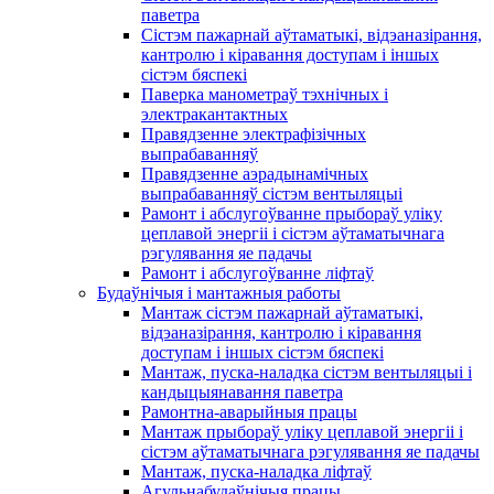
паветра
Сістэм пажарнай аўтаматыкі, відэаназірання,
кантролю і кіравання доступам і іншых
сістэм бяспекі
Паверка манометраў тэхнічных і
электракантактных
Правядзенне электрафізічных
выпрабаванняў
Правядзенне аэрадынамічных
выпрабаванняў сістэм вентыляцыі
Рамонт і абслугоўванне прыбораў уліку
цеплавой энергіі і сістэм аўтаматычнага
рэгулявання яе падачы
Рамонт і абслугоўванне ліфтаў
Будаўнічыя і мантажныя работы
Мантаж сістэм пажарнай аўтаматыкі,
відэаназірання, кантролю і кіравання
доступам і іншых сістэм бяспекі
Мантаж, пуска-наладка сістэм вентыляцыі і
кандыцыянавання паветра
Рамонтна-аварыйныя працы
Мантаж прыбораў уліку цеплавой энергіі і
сістэм аўтаматычнага рэгулявання яе падачы
Мантаж, пуска-наладка ліфтаў
Агульнабудаўнічыя працы