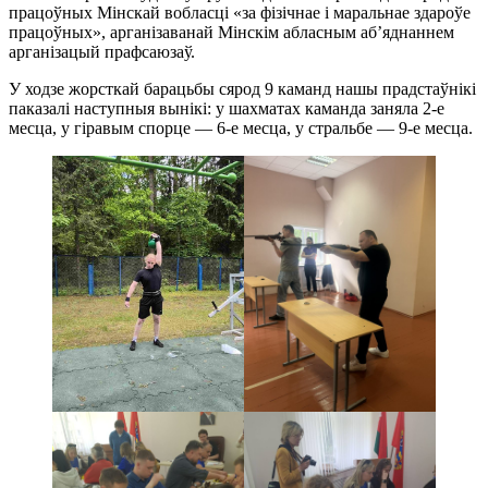
працоўных Мінскай вобласці «за фізічнае і маральнае здароўе
працоўных», арганізаванай Мінскім абласным аб’яднаннем
арганізацый прафсаюзаў.
У ходзе жорсткай барацьбы сярод 9 каманд нашы прадстаўнікі
паказалі наступныя вынікі: у шахматах каманда заняла 2-е
месца, у гіравым спорце — 6-е месца, у стральбе — 9-е месца.