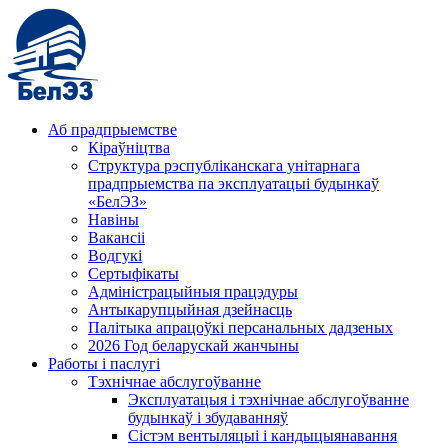
Аб прадпрыемстве
Кіраўніцтва
Структура рэспубліканскага унітарнага
прадпрыемства па эксплуатацыі будынкаў
«БелЭЗ»
Навіны
Вакансіі
Водгукі
Сертыфікаты
Адміністрацыйныя працэдуры
Антыкарупцыйная дзейнасць
Палітыка апрацоўкі персанальных дадзеных
2026 Год беларускай жанчыны
Работы і паслугі
Тэхнічнае абслугоўванне
Эксплуатацыя і тэхнічнае абслугоўванне
будынкаў і збудаванняў
Сістэм вентыляцыі і кандыцыянавання