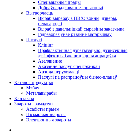
Спецыяльныя працы
Добраўпарадкаванне тэрыторыі
Вытворчасць
Выраб вырабаў з ПВХ: вокны, дзверы,
перагародкі
Выраб з давальніцкай сыравіны заказчыка
Гідраабразіўнае рэзанне матэрыялаў
Паслугі
Клінінг
Прафілактычная дэратызацыю, дэзiнсекцыя,
дэзінфекцыя і акарицыдная апрацоўка
Азеляненне
Аказанне паслуг спецтэхнікай
Арэнда нерухомасці
Паслугі па распрацоўцы бізнес-планаў
Каталог прадукцыі
Мэбля
Металавырабы
Кантакты
Звароты грамадзян
Асабісты прыём
Пісьмовыя звароты
Электронныя звароты