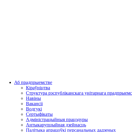
Аб прадпрыемстве
Кіраўніцтва
Структура рэспубліканскага унітарнага прадпрыемс
Навіны
Вакансіі
Водгукі
Сертыфікаты
Адміністрацыйныя працэдуры
Антыкарупцыйная дзейнасць
Палітыка апрацоўкі персанальных дадзеных