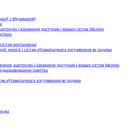
нкаў і збудаванняў
а
кантролю і кіравання доступам і іншых сістэм бяспекі
актных
сістэм вентыляцыі
ой энергіі і сістэм аўтаматычнага рэгулявання яе падачы
рання, кантролю і кіравання доступам і іншых сістэм бяспекі
кандыцыянавання паветра
тэм аўтаматычнага рэгулявання яе падачы
родкі