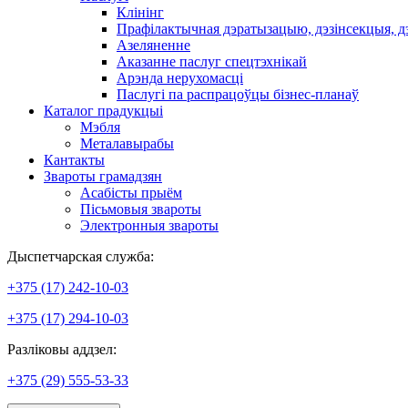
Клінінг
Прафілактычная дэратызацыю, дэзiнсекцыя, д
Азеляненне
Аказанне паслуг спецтэхнікай
Арэнда нерухомасці
Паслугі па распрацоўцы бізнес-планаў
Каталог прадукцыі
Мэбля
Металавырабы
Кантакты
Звароты грамадзян
Асабісты прыём
Пісьмовыя звароты
Электронныя звароты
Дыспетчарская служба:
+375 (17) 242-10-03
+375 (17) 294-10-03
Разліковы аддзел:
+375 (29) 555-53-33