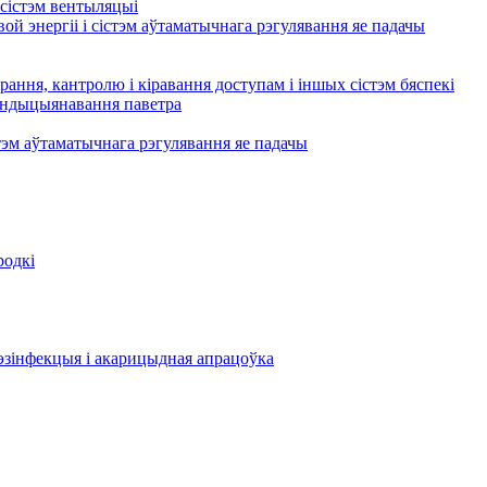
сістэм вентыляцыі
ой энергіі і сістэм аўтаматычнага рэгулявання яе падачы
рання, кантролю і кіравання доступам і іншых сістэм бяспекі
кандыцыянавання паветра
тэм аўтаматычнага рэгулявання яе падачы
родкі
эзінфекцыя і акарицыдная апрацоўка