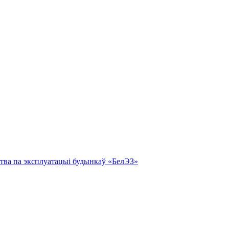
тва па эксплуатацыі будынкаў «БелЭЗ»