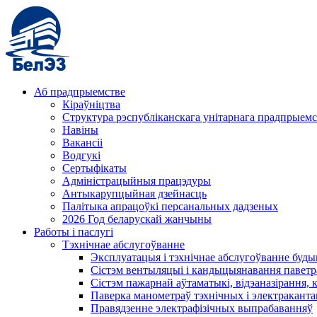
Аб прадпрыемстве
Кіраўніцтва
Структура рэспубліканскага унітарнага прадпрыемс
Навіны
Вакансіі
Водгукі
Сертыфікаты
Адміністрацыйныя працэдуры
Антыкарупцыйная дзейнасць
Палітыка апрацоўкі персанальных дадзеных
2026 Год беларускай жанчыны
Работы і паслугі
Тэхнічнае абслугоўванне
Эксплуатацыя і тэхнічнае абслугоўванне буды
Сістэм вентыляцыі і кандыцыянавання паветр
Сістэм пажарнай аўтаматыкі, відэаназірання, 
Паверка манометраў тэхнічных і электракант
Правядзенне электрафізічных выпрабаванняў