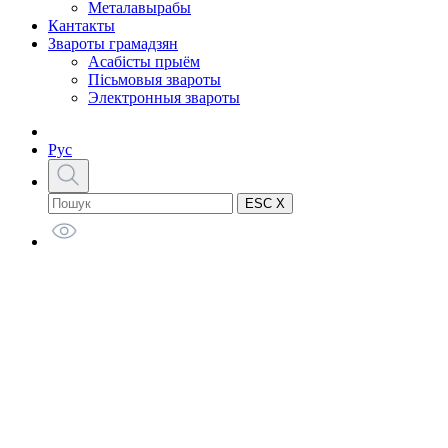
Металавырабы
Кантакты
Звароты грамадзян
Асабісты прыём
Пісьмовыя звароты
Электронныя звароты
Рус
ESC X