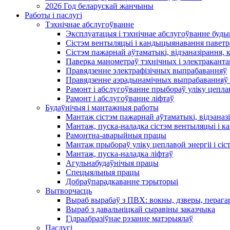
2026 Год беларускай жанчыны
Работы і паслугі
Тэхнічнае абслугоўванне
Эксплуатацыя і тэхнічнае абслугоўванне буды
Сістэм вентыляцыі і кандыцыянавання паветр
Сістэм пажарнай аўтаматыкі, відэаназірання, 
Паверка манометраў тэхнічных і электракант
Правядзенне электрафізічных выпрабаванняў
Правядзенне аэрадынамічных выпрабаванняў 
Рамонт і абслугоўванне прыбораў уліку цеплав
Рамонт і абслугоўванне ліфтаў
Будаўнічыя і мантажныя работы
Мантаж сістэм пажарнай аўтаматыкі, відэаназі
Мантаж, пуска-наладка сістэм вентыляцыі і 
Рамонтна-аварыйныя працы
Мантаж прыбораў уліку цеплавой энергіі і сіс
Мантаж, пуска-наладка ліфтаў
Агульнабудаўнічыя працы
Спецыяльныя працы
Добраўпарадкаванне тэрыторыі
Вытворчасць
Выраб вырабаў з ПВХ: вокны, дзверы, перага
Выраб з давальніцкай сыравіны заказчыка
Гідраабразіўнае рэзанне матэрыялаў
Паслугі