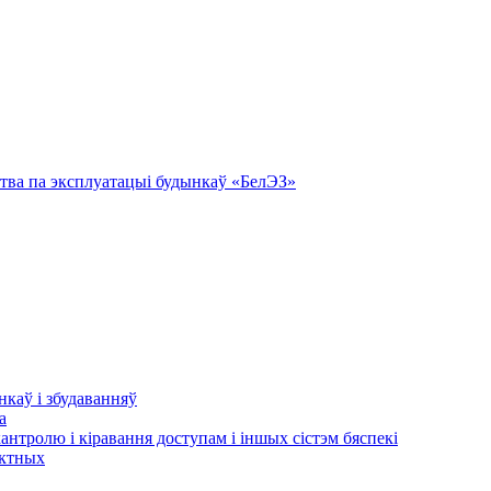
тва па эксплуатацыі будынкаў «БелЭЗ»
нкаў і збудаванняў
а
кантролю і кіравання доступам і іншых сістэм бяспекі
актных