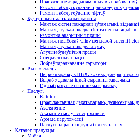
Правядзенне аэрадынамічных выпрабаванняў 
Рамонт і абслугоўванне прыбораў уліку цеплав
Рамонт і абслугоўванне ліфтаў
Будаўнічыя і мантажныя работы
Мантаж сістэм пажарнай аўтаматыкі, відэаназі
Мантаж, пуска-наладка сістэм вентыляцыі і 
Рамонтна-аварыйныя працы
Мантаж прыбораў уліку цеплавой энергіі і сіс
Мантаж, пуска-наладка ліфтаў
Агульнабудаўнічыя працы
Спецыяльныя працы
Добраўпарадкаванне тэрыторыі
Вытворчасць
Выраб вырабаў з ПВХ: вокны, дзверы, перага
Выраб з давальніцкай сыравіны заказчыка
Гідраабразіўнае рэзанне матэрыялаў
Паслугі
Клінінг
Прафілактычная дэратызацыю, дэзiнсекцыя, д
Азеляненне
Аказанне паслуг спецтэхнікай
Арэнда нерухомасці
Паслугі па распрацоўцы бізнес-планаў
Каталог прадукцыі
Мэбля