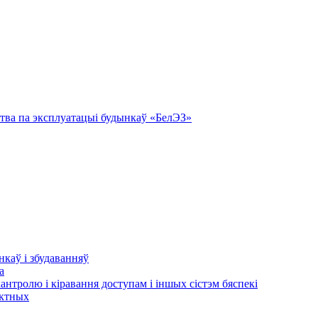
тва па эксплуатацыі будынкаў «БелЭЗ»
нкаў і збудаванняў
а
кантролю і кіравання доступам і іншых сістэм бяспекі
актных