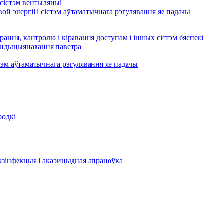
сістэм вентыляцыі
ой энергіі і сістэм аўтаматычнага рэгулявання яе падачы
рання, кантролю і кіравання доступам і іншых сістэм бяспекі
кандыцыянавання паветра
тэм аўтаматычнага рэгулявання яе падачы
родкі
эзінфекцыя і акарицыдная апрацоўка