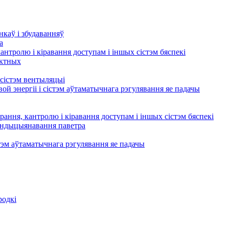
нкаў і збудаванняў
а
кантролю і кіравання доступам і іншых сістэм бяспекі
актных
сістэм вентыляцыі
ой энергіі і сістэм аўтаматычнага рэгулявання яе падачы
рання, кантролю і кіравання доступам і іншых сістэм бяспекі
кандыцыянавання паветра
тэм аўтаматычнага рэгулявання яе падачы
родкі