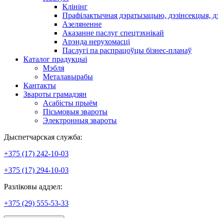
Клінінг
Прафілактычная дэратызацыю, дэзiнсекцыя, д
Азеляненне
Аказанне паслуг спецтэхнікай
Арэнда нерухомасці
Паслугі па распрацоўцы бізнес-планаў
Каталог прадукцыі
Мэбля
Металавырабы
Кантакты
Звароты грамадзян
Асабісты прыём
Пісьмовыя звароты
Электронныя звароты
Дыспетчарская служба:
+375 (17) 242-10-03
+375 (17) 294-10-03
Разліковы аддзел:
+375 (29) 555-53-33