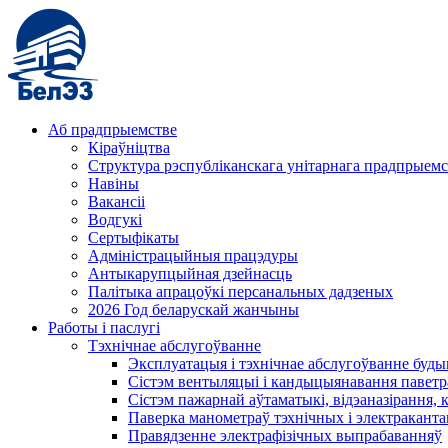
Аб прадпрыемстве
Кіраўніцтва
Структура рэспубліканскага унітарнага прадпрыемс
Навіны
Вакансіі
Водгукі
Сертыфікаты
Адміністрацыйныя працэдуры
Антыкарупцыйная дзейнасць
Палітыка апрацоўкі персанальных дадзеных
2026 Год беларускай жанчыны
Работы і паслугі
Тэхнічнае абслугоўванне
Эксплуатацыя і тэхнічнае абслугоўванне буды
Сістэм вентыляцыі і кандыцыянавання паветр
Сістэм пажарнай аўтаматыкі, відэаназірання, 
Паверка манометраў тэхнічных і электракант
Правядзенне электрафізічных выпрабаванняў