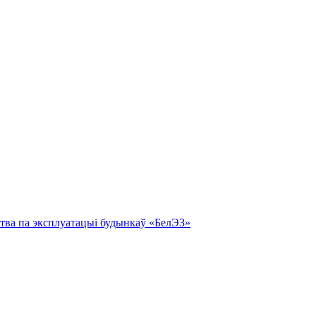
тва па эксплуатацыі будынкаў «БелЭЗ»