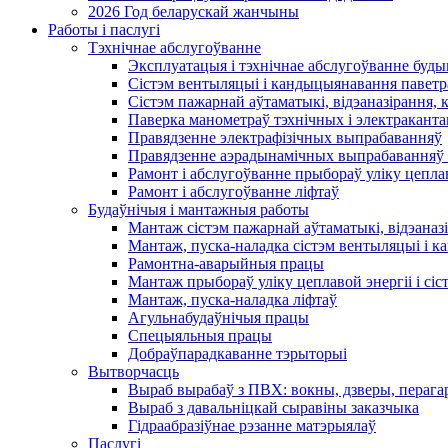
2026 Год беларускай жанчыны
Работы і паслугі
Тэхнічнае абслугоўванне
Эксплуатацыя і тэхнічнае абслугоўванне буды
Сістэм вентыляцыі і кандыцыянавання паветр
Сістэм пажарнай аўтаматыкі, відэаназірання, 
Паверка манометраў тэхнічных і электракант
Правядзенне электрафізічных выпрабаванняў
Правядзенне аэрадынамічных выпрабаванняў 
Рамонт і абслугоўванне прыбораў уліку цеплав
Рамонт і абслугоўванне ліфтаў
Будаўнічыя і мантажныя работы
Мантаж сістэм пажарнай аўтаматыкі, відэаназі
Мантаж, пуска-наладка сістэм вентыляцыі і 
Рамонтна-аварыйныя працы
Мантаж прыбораў уліку цеплавой энергіі і сіс
Мантаж, пуска-наладка ліфтаў
Агульнабудаўнічыя працы
Спецыяльныя працы
Добраўпарадкаванне тэрыторыі
Вытворчасць
Выраб вырабаў з ПВХ: вокны, дзверы, перага
Выраб з давальніцкай сыравіны заказчыка
Гідраабразіўнае рэзанне матэрыялаў
Паслугі