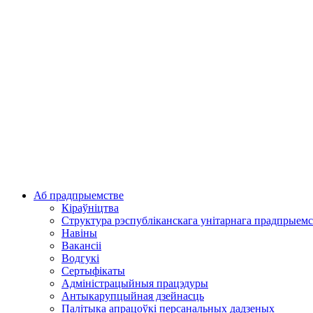
Аб прадпрыемстве
Кіраўніцтва
Структура рэспубліканскага унітарнага прадпрыемс
Навіны
Вакансіі
Водгукі
Сертыфікаты
Адміністрацыйныя працэдуры
Антыкарупцыйная дзейнасць
Палітыка апрацоўкі персанальных дадзеных