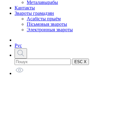
Металавырабы
Кантакты
Звароты грамадзян
Асабісты прыём
Пісьмовыя звароты
Электронныя звароты
Рус
ESC X