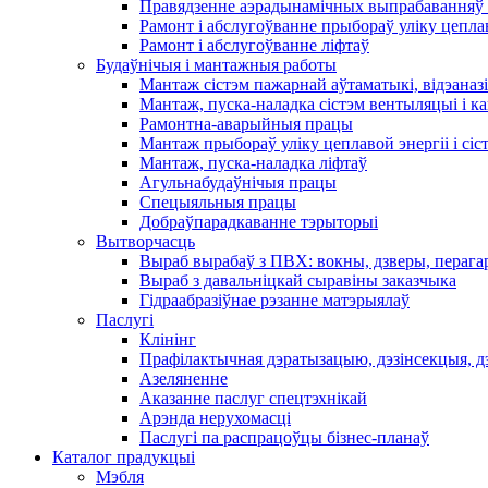
Правядзенне аэрадынамічных выпрабаванняў 
Рамонт і абслугоўванне прыбораў уліку цеплав
Рамонт і абслугоўванне ліфтаў
Будаўнічыя і мантажныя работы
Мантаж сістэм пажарнай аўтаматыкі, відэаназі
Мантаж, пуска-наладка сістэм вентыляцыі і 
Рамонтна-аварыйныя працы
Мантаж прыбораў уліку цеплавой энергіі і сіс
Мантаж, пуска-наладка ліфтаў
Агульнабудаўнічыя працы
Спецыяльныя працы
Добраўпарадкаванне тэрыторыі
Вытворчасць
Выраб вырабаў з ПВХ: вокны, дзверы, перага
Выраб з давальніцкай сыравіны заказчыка
Гідраабразіўнае рэзанне матэрыялаў
Паслугі
Клінінг
Прафілактычная дэратызацыю, дэзiнсекцыя, д
Азеляненне
Аказанне паслуг спецтэхнікай
Арэнда нерухомасці
Паслугі па распрацоўцы бізнес-планаў
Каталог прадукцыі
Мэбля