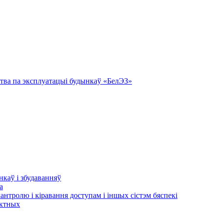
тва па эксплуатацыі будынкаў «БелЭЗ»
нкаў і збудаванняў
а
кантролю і кіравання доступам і іншых сістэм бяспекі
актных