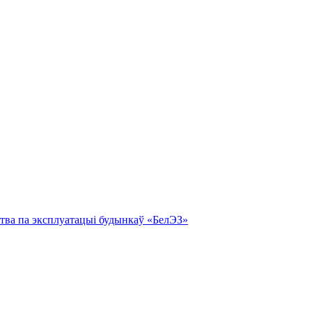
тва па эксплуатацыі будынкаў «БелЭЗ»