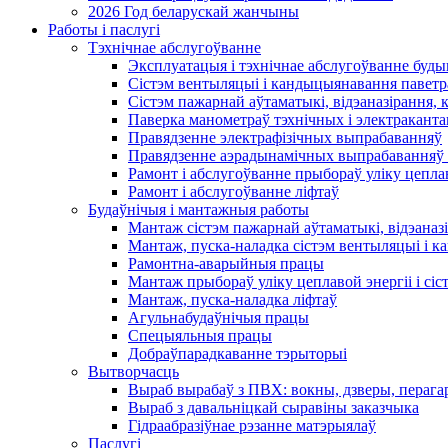
2026 Год беларускай жанчыны
Работы і паслугі
Тэхнічнае абслугоўванне
Эксплуатацыя і тэхнічнае абслугоўванне буды
Сістэм вентыляцыі і кандыцыянавання паветр
Сістэм пажарнай аўтаматыкі, відэаназірання, 
Паверка манометраў тэхнічных і электракант
Правядзенне электрафізічных выпрабаванняў
Правядзенне аэрадынамічных выпрабаванняў 
Рамонт і абслугоўванне прыбораў уліку цеплав
Рамонт і абслугоўванне ліфтаў
Будаўнічыя і мантажныя работы
Мантаж сістэм пажарнай аўтаматыкі, відэаназі
Мантаж, пуска-наладка сістэм вентыляцыі і 
Рамонтна-аварыйныя працы
Мантаж прыбораў уліку цеплавой энергіі і сіс
Мантаж, пуска-наладка ліфтаў
Агульнабудаўнічыя працы
Спецыяльныя працы
Добраўпарадкаванне тэрыторыі
Вытворчасць
Выраб вырабаў з ПВХ: вокны, дзверы, перага
Выраб з давальніцкай сыравіны заказчыка
Гідраабразіўнае рэзанне матэрыялаў
Паслугі