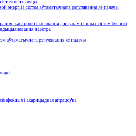
сістэм вентыляцыі
ой энергіі і сістэм аўтаматычнага рэгулявання яе падачы
рання, кантролю і кіравання доступам і іншых сістэм бяспекі
кандыцыянавання паветра
тэм аўтаматычнага рэгулявання яе падачы
родкі
эзінфекцыя і акарицыдная апрацоўка