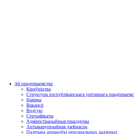
Аб прадпрыемстве
Кіраўніцтва
Структура рэспубліканскага унітарнага прадпрыемс
Навіны
Вакансіі
Водгукі
Сертыфікаты
Адміністрацыйныя працэдуры
Антыкарупцыйная дзейнасць
Палітыка апрацоўкі персанальных дадзеных