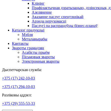
Клінінг
Прафілактычная дэратызацыю, дэзiнсекцыя, д
Азеляненне
Аказанне паслуг спецтэхнікай
Арэнда нерухомасці
Паслугі па распрацоўцы бізнес-планаў
Каталог прадукцыі
Мэбля
Металавырабы
Кантакты
Звароты грамадзян
Асабісты прыём
Пісьмовыя звароты
Электронныя звароты
Дыспетчарская служба:
+375 (17) 242-10-03
+375 (17) 294-10-03
Разліковы аддзел:
+375 (29) 555-53-33