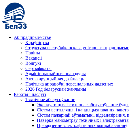
Аб прадпрыемстве
Кіраўніцтва
Структура рэспубліканскага унітарнага прадпрыемс
Навіны
Вакансіі
Водгукі
Сертыфікаты
Адміністрацыйныя працэдуры
Антыкарупцыйная дзейнасць
Палітыка апрацоўкі персанальных дадзеных
2026 Год беларускай жанчыны
Работы і паслугі
Тэхнічнае абслугоўванне
Эксплуатацыя і тэхнічнае абслугоўванне буды
Сістэм вентыляцыі і кандыцыянавання паветр
Сістэм пажарнай аўтаматыкі, відэаназірання, 
Паверка манометраў тэхнічных і электракант
Правядзенне электрафізічных выпрабаванняў