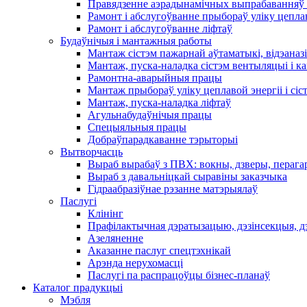
Правядзенне аэрадынамічных выпрабаванняў 
Рамонт і абслугоўванне прыбораў уліку цеплав
Рамонт і абслугоўванне ліфтаў
Будаўнічыя і мантажныя работы
Мантаж сістэм пажарнай аўтаматыкі, відэаназі
Мантаж, пуска-наладка сістэм вентыляцыі і 
Рамонтна-аварыйныя працы
Мантаж прыбораў уліку цеплавой энергіі і сіс
Мантаж, пуска-наладка ліфтаў
Агульнабудаўнічыя працы
Спецыяльныя працы
Добраўпарадкаванне тэрыторыі
Вытворчасць
Выраб вырабаў з ПВХ: вокны, дзверы, перага
Выраб з давальніцкай сыравіны заказчыка
Гідраабразіўнае рэзанне матэрыялаў
Паслугі
Клінінг
Прафілактычная дэратызацыю, дэзiнсекцыя, д
Азеляненне
Аказанне паслуг спецтэхнікай
Арэнда нерухомасці
Паслугі па распрацоўцы бізнес-планаў
Каталог прадукцыі
Мэбля