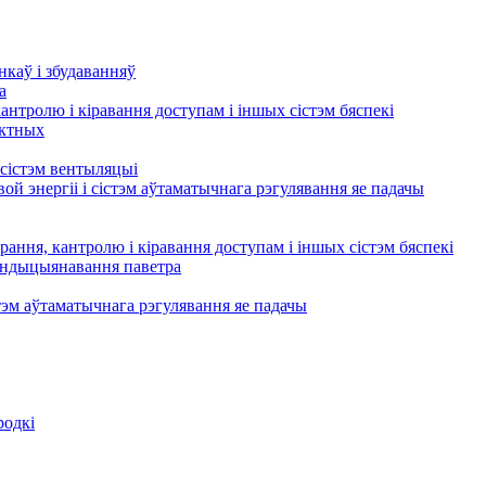
нкаў і збудаванняў
а
кантролю і кіравання доступам і іншых сістэм бяспекі
актных
сістэм вентыляцыі
ой энергіі і сістэм аўтаматычнага рэгулявання яе падачы
рання, кантролю і кіравання доступам і іншых сістэм бяспекі
кандыцыянавання паветра
тэм аўтаматычнага рэгулявання яе падачы
родкі