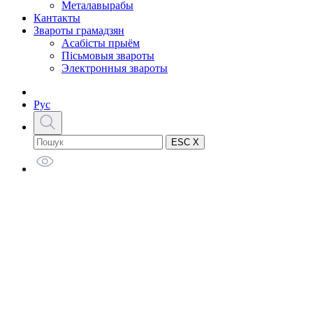
Металавырабы
Кантакты
Звароты грамадзян
Асабісты прыём
Пісьмовыя звароты
Электронныя звароты
Рус
ESC X