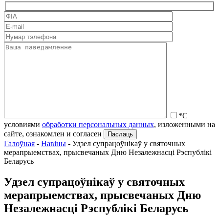
*С
условиями
обработки персональных данных
, изложенными на
сайте, ознакомлен и согласен
Галоўная
-
Навіны
-
Удзел супрацоўнікаў у святочных
мерапрыемствах, прысвечаных Дню Незалежнасці Рэспублікі
Беларусь
Удзел супрацоўнікаў у святочных
мерапрыемствах, прысвечаных Дню
Незалежнасці Рэспублікі Беларусь