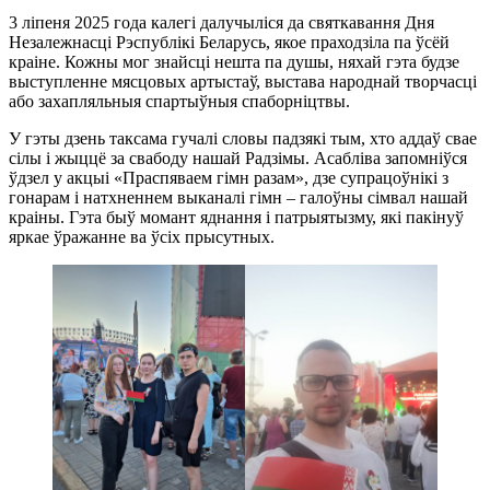
3 ліпеня 2025 года калегі далучыліся да святкавання Дня
Незалежнасці Рэспублікі Беларусь, якое праходзіла па ўсёй
краіне. Кожны мог знайсці нешта па душы, няхай гэта будзе
выступленне мясцовых артыстаў, выстава народнай творчасці
або захапляльныя спартыўныя спаборніцтвы.
У гэты дзень таксама гучалі словы падзякі тым, хто аддаў свае
сілы і жыццё за свабоду нашай Радзімы. Асабліва запомніўся
ўдзел у акцыі «Праспяваем гімн разам», дзе супрацоўнікі з
гонарам і натхненнем выканалі гімн – галоўны сімвал нашай
краіны. Гэта быў момант яднання і патрыятызму, які пакінуў
яркае ўражанне ва ўсіх прысутных.