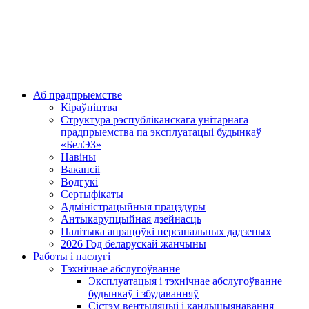
Аб прадпрыемстве
Кіраўніцтва
Структура рэспубліканскага унітарнага
прадпрыемства па эксплуатацыі будынкаў
«БелЭЗ»
Навіны
Вакансіі
Водгукі
Сертыфікаты
Адміністрацыйныя працэдуры
Антыкарупцыйная дзейнасць
Палітыка апрацоўкі персанальных дадзеных
2026 Год беларускай жанчыны
Работы і паслугі
Тэхнічнае абслугоўванне
Эксплуатацыя і тэхнічнае абслугоўванне
будынкаў і збудаванняў
Сістэм вентыляцыі і кандыцыянавання