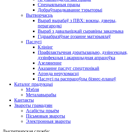
Спецыяльныя працы
Добраўпарадкаванне тэрыторыі
Вытворчасць
Выраб вырабаў з ПВХ: вокны, дзверы,
перагародкі
Выраб з давальніцкай сыравіны заказчыка
Гідраабразіўнае рэзанне матэрыялаў
Паслугі
Клінінг
Прафілактычная дэратызацыю, дэзiнсекцыя,
дэзінфекцыя і акарицыдная апрацоўка
Азеляненне
Аказанне паслуг спецтэхнікай
Арэнда нерухомасці
Паслугі па распрацоўцы бізнес-планаў
Каталог прадукцыі
Мэбля
Металавырабы
Кантакты
Звароты грамадзян
Асабісты прыём
Пісьмовыя звароты
Электронныя звароты
Дыспетчарская служба: