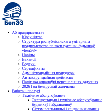
Аб прадпрыемстве
Кіраўніцтва
Структура рэспубліканскага унітарнага
прадпрыемства па эксплуатацыі будынкаў
«БелЭЗ»
Навіны
Вакансіі
Водгукі
Сертыфікаты
Адміністрацыйныя працэдуры
Антыкарупцыйная дзейнасць
Палітыка апрацоўкі персанальных дадзеных
2026 Год беларускай жанчыны
Работы і паслугі
Тэхнічнае абслугоўванне
Эксплуатацыя і тэхнічнае абслугоўванне
будынкаў і збудаванняў
Сістэм вентыляцыі і кандыцыянавання