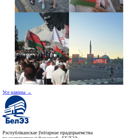
Усе навіны
→
Рэспубліканскае ўнітарнае прадпрыемства