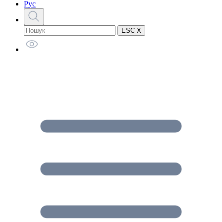
Рус
ESC X