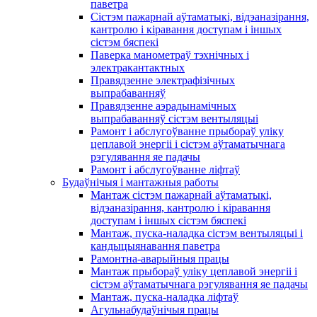
паветра
Сістэм пажарнай аўтаматыкі, відэаназірання,
кантролю і кіравання доступам і іншых
сістэм бяспекі
Паверка манометраў тэхнічных і
электракантактных
Правядзенне электрафізічных
выпрабаванняў
Правядзенне аэрадынамічных
выпрабаванняў сістэм вентыляцыі
Рамонт і абслугоўванне прыбораў уліку
цеплавой энергіі і сістэм аўтаматычнага
рэгулявання яе падачы
Рамонт і абслугоўванне ліфтаў
Будаўнічыя і мантажныя работы
Мантаж сістэм пажарнай аўтаматыкі,
відэаназірання, кантролю і кіравання
доступам і іншых сістэм бяспекі
Мантаж, пуска-наладка сістэм вентыляцыі і
кандыцыянавання паветра
Рамонтна-аварыйныя працы
Мантаж прыбораў уліку цеплавой энергіі і
сістэм аўтаматычнага рэгулявання яе падачы
Мантаж, пуска-наладка ліфтаў
Агульнабудаўнічыя працы