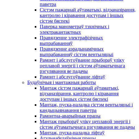
паветра
Сістэм пажарнай аўтаматыкі, відэаназірання,
кантролю і кіравання доступам і іншых
сістэм бяспекі
Паверка манометраў тэхнічных і
электракантактных
Правядзенне электрафізічных
выпрабаванняў
Правядзенне аэрадынамічных
выпрабаванняў сістэм вентыляцыі
Рамонт і абслугоўванне прыбораў уліку
цеплавой энергіі і сістэм аўтаматычнага
рэгулявання яе падачы
Рамонт і абслугоўванне ліфтаў
Будаўнічыя і мантажныя работы
Мантаж сістэм пажарнай аўтаматыкі,
відэаназірання, кантролю і кіравання
доступам і іншых сістэм бяспекі
Мантаж, пуска-наладка сістэм вентыляцыі і
кандыцыянавання паветра
Рамонтна-аварыйныя працы
Мантаж прыбораў уліку цеплавой энергіі і
сістэм аўтаматычнага рэгулявання яе падачы
Мантаж, пуска-наладка ліфтаў
Агульнабудаўнічыя працы