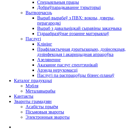
Спецыяльныя працы
Добраўпарадкаванне тэрыторыі
Вытворчасць
Выраб вырабаў з ПВХ: вокны, дзверы,
перагародкі
Выраб з давальніцкай сыравіны заказчыка
Гідраабразіўнае рэзанне матэрыялаў
Паслугі
Клінінг
Прафілактычная дэратызацыю, дэзiнсекцыя,
дэзінфекцыя і акарицыдная апрацоўка
Азеляненне
Аказанне паслуг спецтэхнікай
Арэнда нерухомасці
Паслугі па распрацоўцы бізнес-планаў
Каталог прадукцыі
Мэбля
Металавырабы
Кантакты
Звароты грамадзян
Асабісты прыём
Пісьмовыя звароты
Электронныя звароты