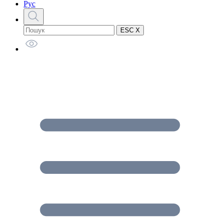
Рус
ESC X