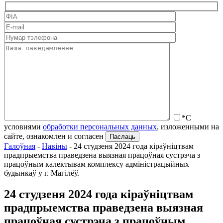
*С
условиями
обработки персональных данных
, изложенными на
сайте, ознакомлен и согласен
Галоўная
-
Навіны
-
24 студзеня 2024 года кіраўніцтвам
прадпрыемства праведзена выязная працоўная сустрэча з
працоўным калектывам комплексу адміністрацыйных
будынкаў у г. Магілёў.
24 студзеня 2024 года кіраўніцтвам
прадпрыемства праведзена выязная
працоўная сустрэча з працоўным