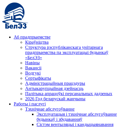
Аб прадпрыемстве
Кіраўніцтва
Структура рэспубліканскага унітарнага
прадпрыемства па эксплуатацыі будынкаў
«БелЭЗ»
Навіны
Вакансіі
Водгукі
Сертыфікаты
Адміністрацыйныя працэдуры
Антыкарупцыйная дзейнасць
Палітыка апрацоўкі персанальных дадзеных
2026 Год беларускай жанчыны
Работы і паслугі
Тэхнічнае абслугоўванне
Эксплуатацыя і тэхнічнае абслугоўванне
будынкаў і збудаванняў
Сістэм вентыляцыі і кандыцыянавання