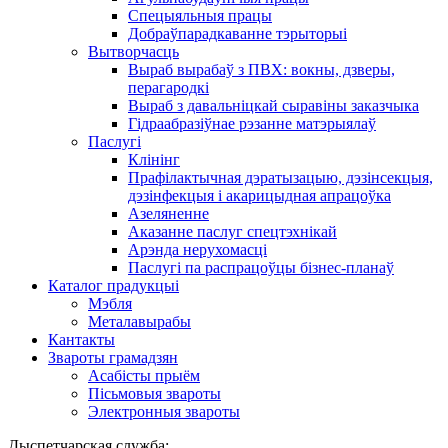
Спецыяльныя працы
Добраўпарадкаванне тэрыторыі
Вытворчасць
Выраб вырабаў з ПВХ: вокны, дзверы,
перагародкі
Выраб з давальніцкай сыравіны заказчыка
Гідраабразіўнае рэзанне матэрыялаў
Паслугі
Клінінг
Прафілактычная дэратызацыю, дэзiнсекцыя,
дэзінфекцыя і акарицыдная апрацоўка
Азеляненне
Аказанне паслуг спецтэхнікай
Арэнда нерухомасці
Паслугі па распрацоўцы бізнес-планаў
Каталог прадукцыі
Мэбля
Металавырабы
Кантакты
Звароты грамадзян
Асабісты прыём
Пісьмовыя звароты
Электронныя звароты
Дыспетчарская служба: