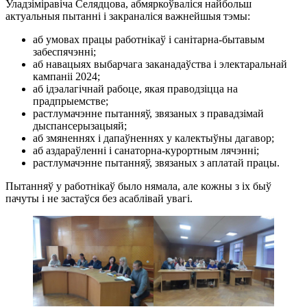
Уладзіміравіча Селядцова, абмяркоўваліся найбольш
актуальныя пытанні і закраналіся важнейшыя тэмы:
аб умовах працы работнікаў і санітарна-бытавым
забеспячэнні;
аб навацыях выбарчага заканадаўства і электаральнай
кампаніі 2024;
аб ідэалагічнай рабоце, якая праводзіцца на
прадпрыемстве;
растлумачэнне пытанняў, звязаных з правадзімай
дыспансерызацыяй;
аб змяненнях і дапаўненнях у калектыўны дагавор;
аб аздараўленні і санаторна-курортным лячэнні;
растлумачэнне пытанняў, звязаных з аплатай працы.
Пытанняў у работнікаў было нямала, але кожны з іх быў
пачуты і не застаўся без асаблівай увагі.