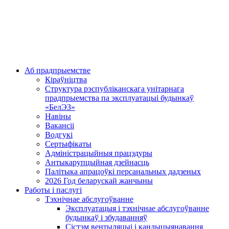
Аб прадпрыемстве
Кіраўніцтва
Структура рэспубліканскага унітарнага
прадпрыемства па эксплуатацыі будынкаў
«БелЭЗ»
Навіны
Вакансіі
Водгукі
Сертыфікаты
Адміністрацыйныя працэдуры
Антыкарупцыйная дзейнасць
Палітыка апрацоўкі персанальных дадзеных
2026 Год беларускай жанчыны
Работы і паслугі
Тэхнічнае абслугоўванне
Эксплуатацыя і тэхнічнае абслугоўванне
будынкаў і збудаванняў
Сістэм вентыляцыі і кандыцыянавання