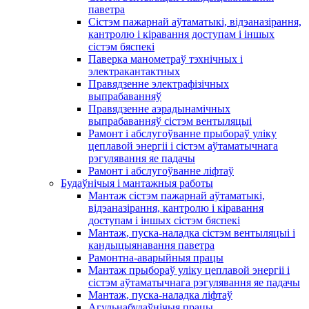
паветра
Сістэм пажарнай аўтаматыкі, відэаназірання,
кантролю і кіравання доступам і іншых
сістэм бяспекі
Паверка манометраў тэхнічных і
электракантактных
Правядзенне электрафізічных
выпрабаванняў
Правядзенне аэрадынамічных
выпрабаванняў сістэм вентыляцыі
Рамонт і абслугоўванне прыбораў уліку
цеплавой энергіі і сістэм аўтаматычнага
рэгулявання яе падачы
Рамонт і абслугоўванне ліфтаў
Будаўнічыя і мантажныя работы
Мантаж сістэм пажарнай аўтаматыкі,
відэаназірання, кантролю і кіравання
доступам і іншых сістэм бяспекі
Мантаж, пуска-наладка сістэм вентыляцыі і
кандыцыянавання паветра
Рамонтна-аварыйныя працы
Мантаж прыбораў уліку цеплавой энергіі і
сістэм аўтаматычнага рэгулявання яе падачы
Мантаж, пуска-наладка ліфтаў
Агульнабудаўнічыя працы