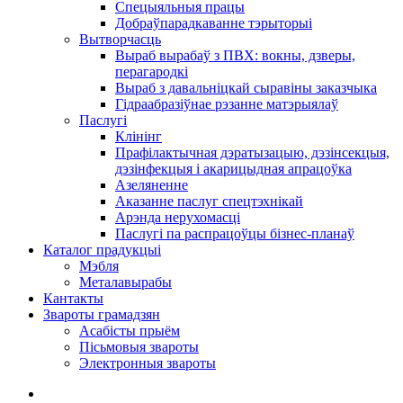
Спецыяльныя працы
Добраўпарадкаванне тэрыторыі
Вытворчасць
Выраб вырабаў з ПВХ: вокны, дзверы,
перагародкі
Выраб з давальніцкай сыравіны заказчыка
Гідраабразіўнае рэзанне матэрыялаў
Паслугі
Клінінг
Прафілактычная дэратызацыю, дэзiнсекцыя,
дэзінфекцыя і акарицыдная апрацоўка
Азеляненне
Аказанне паслуг спецтэхнікай
Арэнда нерухомасці
Паслугі па распрацоўцы бізнес-планаў
Каталог прадукцыі
Мэбля
Металавырабы
Кантакты
Звароты грамадзян
Асабісты прыём
Пісьмовыя звароты
Электронныя звароты