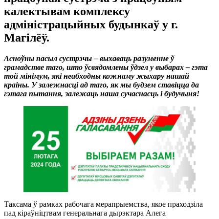
калектывам комплексу
адміністрацыйных будынкаў у г.
Магілёў.
Асноўны пасыл сустрэчы – выхаваць разуменне ў
грамадстве таго, што ўсвядомлены ўдзел у выбарах – гэта
той мінімум, які неабходны кожнаму жыхару нашай
краіны. У залежнасці ад таго, як мы будзем ставіцца да
гэтага пытання, залежаць наша сучаснасць і будучыня!
Таксама ў рамках рабочага мерапрыемства, якое праходзіла
пад кіраўніцтвам генеральнага дырэктара Алега