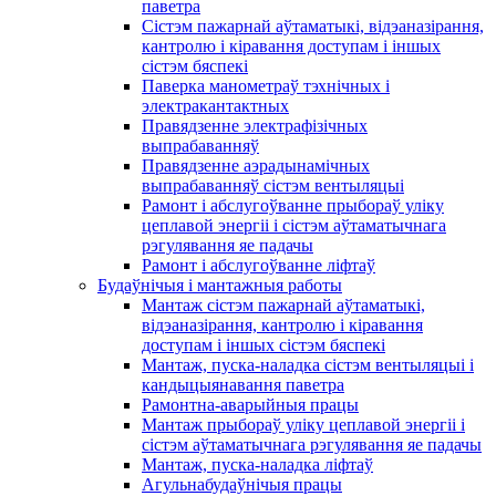
паветра
Сістэм пажарнай аўтаматыкі, відэаназірання,
кантролю і кіравання доступам і іншых
сістэм бяспекі
Паверка манометраў тэхнічных і
электракантактных
Правядзенне электрафізічных
выпрабаванняў
Правядзенне аэрадынамічных
выпрабаванняў сістэм вентыляцыі
Рамонт і абслугоўванне прыбораў уліку
цеплавой энергіі і сістэм аўтаматычнага
рэгулявання яе падачы
Рамонт і абслугоўванне ліфтаў
Будаўнічыя і мантажныя работы
Мантаж сістэм пажарнай аўтаматыкі,
відэаназірання, кантролю і кіравання
доступам і іншых сістэм бяспекі
Мантаж, пуска-наладка сістэм вентыляцыі і
кандыцыянавання паветра
Рамонтна-аварыйныя працы
Мантаж прыбораў уліку цеплавой энергіі і
сістэм аўтаматычнага рэгулявання яе падачы
Мантаж, пуска-наладка ліфтаў
Агульнабудаўнічыя працы