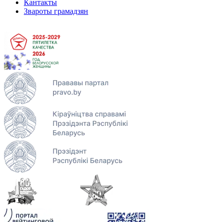
Кантакты
Звароты грамадзян