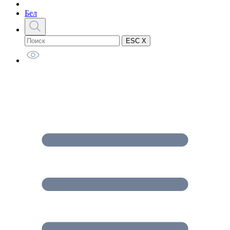
Бел
ESC X