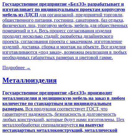
Государственное предприятие «БелЭЗ» разрабатывает и
изготавливает по индивидуальным проектам корпусную
мебель из ЛДСП
для организаций, предприятий торговли,
общественного питания, гостиниц, санаториев, баз отдыха,
физических лиц, торговую мебель, мебель для общественных
помещений и т.д. Весь процесс согласования изделия
проходит несколько стадий: разработка дизайнерского
проекта, согласования проекта с заказчиком, изготовление
изделий, доставка, сборка и монтаж на объекте. Все изделия
изготавливаются «под заказ», возможна реализация в любых
необходимых габаритных размерах и цветовой гамме.
Подробнее
→
Металлоизделия
Государственное предприятие «БелЭЗ» производит
металлоизделия и медицинскую мебель на заказ в любом
количестве по стандартным или индивидуальным
размерам.
Вся продукция соответствует ГОСТ, что
гарантирует надежность, безопасность и долговечность
любых конструкций, которые будут нами изготовлены. Цех
металлообработки специализируется
на выпуске
нестандартных металлоконструкций, металлической