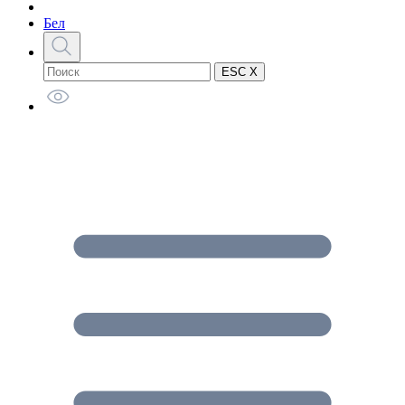
Бел
ESC X