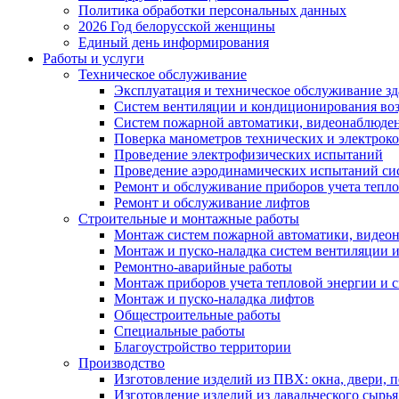
Политика обработки персональных данных
2026 Год белорусской женщины
Единый день информирования
Работы и услуги
Техническое обслуживание
Эксплуатация и техническое обслуживание з
Систем вентиляции и кондиционирования во
Систем пожарной автоматики, видеонаблюдени
Поверка манометров технических и электрок
Проведение электрофизических испытаний
Проведение аэродинамических испытаний си
Ремонт и обслуживание приборов учета тепло
Ремонт и обслуживание лифтов
Строительные и монтажные работы
Монтаж систем пожарной автоматики, видеона
Монтаж и пуско-наладка систем вентиляции 
Ремонтно-аварийные работы
Монтаж приборов учета тепловой энергии и с
Монтаж и пуско-наладка лифтов
Общестроительные работы
Специальные работы
Благоустройство территории
Производство
Изготовление изделий из ПВХ: окна, двери, 
Изготовление изделий из давальческого сырья