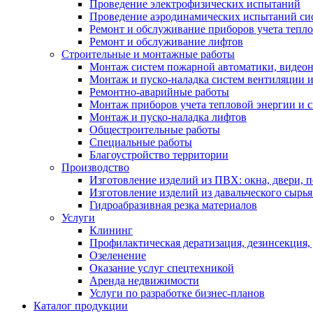
Проведение электрофизических испытаний
Проведение аэродинамических испытаний си
Ремонт и обслуживание приборов учета тепло
Ремонт и обслуживание лифтов
Строительные и монтажные работы
Монтаж систем пожарной автоматики, видеона
Монтаж и пуско-наладка систем вентиляции 
Ремонтно-аварийные работы
Монтаж приборов учета тепловой энергии и с
Монтаж и пуско-наладка лифтов
Общестроительные работы
Специальные работы
Благоустройство территории
Производство
Изготовление изделий из ПВХ: окна, двери, 
Изготовление изделий из давальческого сырья
Гидроабразивная резка материалов
Услуги
Клининг
Профилактическая дератизация, дезинсекция,
Озеленение
Оказание услуг спецтехникой
Аренда недвижимости
Услуги по разработке бизнес-планов
Каталог продукции