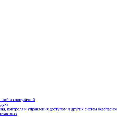
даний и сооружений
здуха
я, контроля и управления доступом и других систем безопасно
онтактных