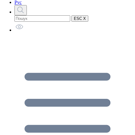
Рус
ESC X