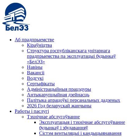
Аб прадпрыемстве
Кіраўніцтва
Структура рэспубліканскага унітарнага
прадпрыемства па эксплуатацыі будынкаў
«БелЭЗ»
Навіны
Вакансіі
Водгукі
Сертыфікаты
Адміністрацыйныя працэдуры
Антыкарупцыйная дзейнасць
Палітыка апрацоўкі персанальных дадзеных
2026 Год беларускай жанчыны
Работы і паслугі
Тэхнічнае абслугоўванне
Эксплуатацыя і тэхнічнае абслугоўванне
будынкаў і збудаванняў
Сістэм вентыляцыі і кандыцыянавання