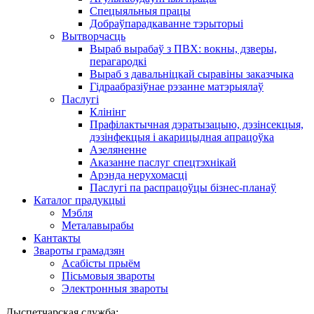
Спецыяльныя працы
Добраўпарадкаванне тэрыторыі
Вытворчасць
Выраб вырабаў з ПВХ: вокны, дзверы,
перагародкі
Выраб з давальніцкай сыравіны заказчыка
Гідраабразіўнае рэзанне матэрыялаў
Паслугі
Клінінг
Прафілактычная дэратызацыю, дэзiнсекцыя,
дэзінфекцыя і акарицыдная апрацоўка
Азеляненне
Аказанне паслуг спецтэхнікай
Арэнда нерухомасці
Паслугі па распрацоўцы бізнес-планаў
Каталог прадукцыі
Мэбля
Металавырабы
Кантакты
Звароты грамадзян
Асабісты прыём
Пісьмовыя звароты
Электронныя звароты
Дыспетчарская служба: