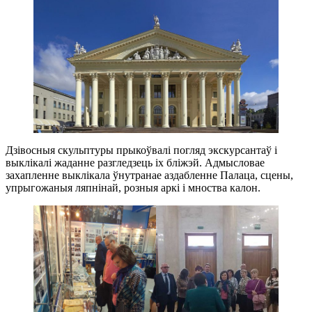
Дзівосныя скульптуры прыкоўвалі погляд экскурсантаў і
выклікалі жаданне разгледзець іх бліжэй. Адмысловае
захапленне выклікала ўнутранае аздабленне Палаца, сцены,
упрыгожаныя ляпнінай, розныя аркі і мноства калон.