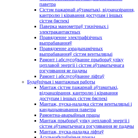
паветра
Сістэм пажарнай аўтаматыкі, відэаназірання,
кантролю і кіравання доступам і іншых
сістэм бяспекі
Паверка манометраў тэхнічных і
электракантактных
Правядзенне электрафізічных
выпрабаванняў
Правядзенне аэрадынамічных
выпрабаванняў сістэм вентыляцыі
Рамонт і абслугоўванне прыбораў уліку
цеплавой энергіі і сістэм аўтаматычнага
рэгулявання яе падачы
Рамонт і абслугоўванне ліфтаў
Будаўнічыя і мантажныя работы
Мантаж сістэм пажарнай аўтаматыкі,
відэаназірання, кантролю і кіравання
доступам і іншых сістэм бяспекі
Мантаж, пуска-наладка сістэм вентыляцыі і
кандыцыянавання паветра
Рамонтна-аварыйныя працы
Мантаж прыбораў уліку цеплавой энергіі і
сістэм аўтаматычнага рэгулявання яе падачы
Мантаж, пуска-наладка ліфтаў
Агульнабудаўнічыя працы