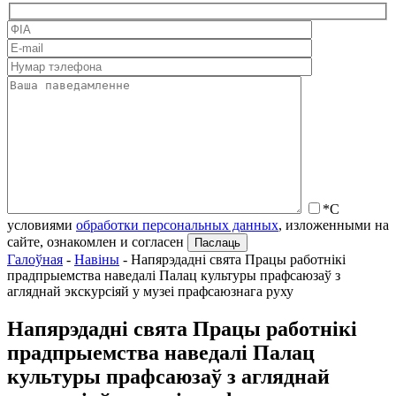
*С
условиями
обработки персональных данных
, изложенными на
сайте, ознакомлен и согласен
Галоўная
-
Навіны
-
Напярэдадні свята Працы работнікі
прадпрыемства наведалі Палац культуры прафсаюзаў з
агляднай экскурсіяй у музеі прафсаюзнага руху
Напярэдадні свята Працы работнікі
прадпрыемства наведалі Палац
культуры прафсаюзаў з агляднай