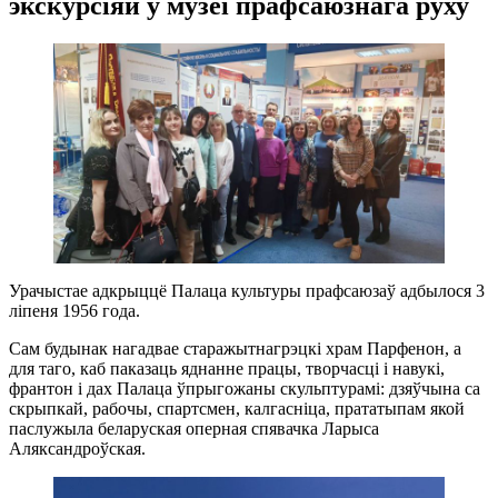
экскурсіяй у музеі прафсаюзнага руху
Урачыстае адкрыццё Палаца культуры прафсаюзаў адбылося 3
ліпеня 1956 года.
Сам будынак нагадвае старажытнагрэцкі храм Парфенон, а
для таго, каб паказаць яднанне працы, творчасці і навукі,
франтон і дах Палаца ўпрыгожаны скульптурамі: дзяўчына са
скрыпкай, рабочы, спартсмен, калгасніца, прататыпам якой
паслужыла беларуская оперная спявачка Ларыса
Аляксандроўская.