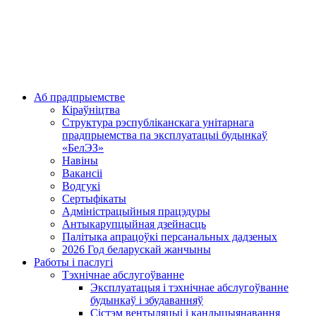
Аб прадпрыемстве
Кіраўніцтва
Структура рэспубліканскага унітарнага
прадпрыемства па эксплуатацыі будынкаў
«БелЭЗ»
Навіны
Вакансіі
Водгукі
Сертыфікаты
Адміністрацыйныя працэдуры
Антыкарупцыйная дзейнасць
Палітыка апрацоўкі персанальных дадзеных
2026 Год беларускай жанчыны
Работы і паслугі
Тэхнічнае абслугоўванне
Эксплуатацыя і тэхнічнае абслугоўванне
будынкаў і збудаванняў
Сістэм вентыляцыі і кандыцыянавання