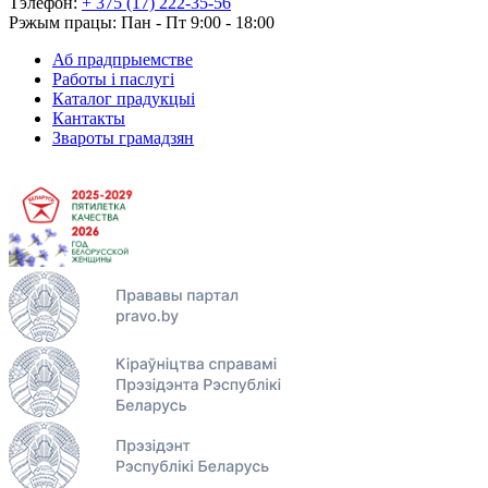
Тэлефон:
+ 375 (17) 222-35-56
Рэжым працы: Пан - Пт 9:00 - 18:00
Аб прадпрыемстве
Работы і паслугі
Каталог прадукцыі
Кантакты
Звароты грамадзян