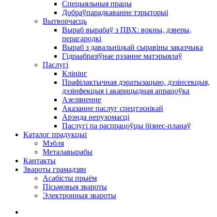
Спецыяльныя працы
Добраўпарадкаванне тэрыторыі
Вытворчасць
Выраб вырабаў з ПВХ: вокны, дзверы,
перагародкі
Выраб з давальніцкай сыравіны заказчыка
Гідраабразіўнае рэзанне матэрыялаў
Паслугі
Клінінг
Прафілактычная дэратызацыю, дэзiнсекцыя,
дэзінфекцыя і акарицыдная апрацоўка
Азеляненне
Аказанне паслуг спецтэхнікай
Арэнда нерухомасці
Паслугі па распрацоўцы бізнес-планаў
Каталог прадукцыі
Мэбля
Металавырабы
Кантакты
Звароты грамадзян
Асабісты прыём
Пісьмовыя звароты
Электронныя звароты