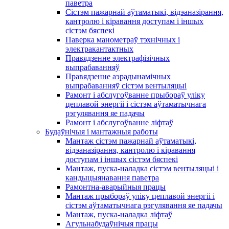
паветра
Сістэм пажарнай аўтаматыкі, відэаназірання,
кантролю і кіравання доступам і іншых
сістэм бяспекі
Паверка манометраў тэхнічных і
электракантактных
Правядзенне электрафізічных
выпрабаванняў
Правядзенне аэрадынамічных
выпрабаванняў сістэм вентыляцыі
Рамонт і абслугоўванне прыбораў уліку
цеплавой энергіі і сістэм аўтаматычнага
рэгулявання яе падачы
Рамонт і абслугоўванне ліфтаў
Будаўнічыя і мантажныя работы
Мантаж сістэм пажарнай аўтаматыкі,
відэаназірання, кантролю і кіравання
доступам і іншых сістэм бяспекі
Мантаж, пуска-наладка сістэм вентыляцыі і
кандыцыянавання паветра
Рамонтна-аварыйныя працы
Мантаж прыбораў уліку цеплавой энергіі і
сістэм аўтаматычнага рэгулявання яе падачы
Мантаж, пуска-наладка ліфтаў
Агульнабудаўнічыя працы